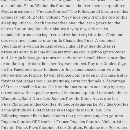
aux enfants. From Wikimedia Commons, the free media repository.
Media in category "Puy des Gouttes" The following 12 files are in this
category, out of 12 total. Volcano "Very nice view from the top of this
sleeping Vulcan. Check the weather over the last 5 years for the
dates of your stay Weather history day by day GPS tracks
visualization and sharing, free and without registration.. C'est une
des vues que j'aime le plus sur la Chaîne des Puys. A son pied,
Vulcania et le volcan de Lemptégy. 1 like. Il Puy des Gouttes si
presenta sotto la forma di una mezzaluna con la gobba girata verso
sud. Er zijn helaas geen tours en activiteiten beschikbaar om online
te boeken op de data die u heeft geselecteerd. Puy des Goules. Sign
up for Facebook today to discover local businesses near you. du
Puy-de-Dôme. France. 10 van 14 dingen om te doen in Orcines. Entre
forêt et pâturages pour les moutons, cette randonnée à lâavantage
dâêtre accessible à tous. Click on the Bus route to see step by step
directions with maps, line arrival times and updated time schedules.
Wandeling Saint-Ours-Les-Roches Puy-de-Dôme Auvergne Les
Puys Chopines et des Gouttes. 48 beoordelingen. Le Puy des Gouttes
a une altitude de 1.134 mètres et est agé de 30 000 ans. The
following transit lines have routes that pass near puy des gouttes.
Puy des Gouttes GPS tracks > France Puy des Gouttes, Vulkan, ist in
Puy-de-Dôme. Puys Chopine et des Gouttes. Fontaine des Pères, vue