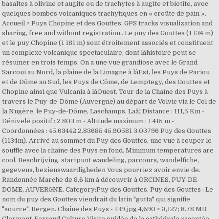
basaltes à olivine et augite ou de trachytes à augite et biotite, avec
quelques bombes volcaniques trachytiques en « croûte de pain ».
Accueil > Puys Chopine et des Gouttes. GPS tracks visualization and
sharing, free and without registration.. Le puy des Gouttes (1 134 m)
et le puy Chopine (1 181 m) sont étroitement associés et constituent
un complexe volcanique spectaculaire, dont lâhistoire peut se
résumer en trois temps. On a une vue grandiose avec le Grand
Sarcoui au Nord, la plaine de la Limagne à lâEst, les Puys de Pariou
et de Dôme au Sud, les Puys de Côme, de Lemptegy, des Gouttes et
Chopine ainsi que Vulcania à lâOuest. Tour de la Chaîne des Puys à
travers le Puy-de-Dôme (Auvergne) au départ de Volvic via le Col de
la Nugère, le Puy-de-Dôme, Laschamps, Laâ¦ Distance : 111,5 Km -
Dénivelé positif : 2 803 m - Altitude maximum : 1 415 m -
Coordonnées : 45.63442 2.83685 45.90581 3.03796 Puy des Gouttes
(1134m). Arrivé au sommet du Puy des Gouttes, une vue à couper le
souffle avec la chaîne des Puys en fond. Minimum temperatures are
cool. Beschrijving, startpunt wandeling, parcours, wandelfiche,
gegevens, bezienswaardigheden Vous pourriez avoir envie de.
Randonnée Marche de 8,6 km à découvrir à ORCINES, PUY-DE-
DOME, AUVERGNE. Category:Puy des Gouttes. Puy des Gouttes : Le
nom du puy des Gouttes viendrait du latin "gutta" qui signifie
"source". Bergen. Chaîne des Puys - 139.jpg 4,690 × 3,127; 8.78 MB.
Clermont-Ferrand Culture Visite guidée de la cathédrale racontée