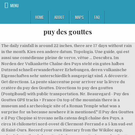
MENU
HOME
ABOUT
MAPS
FAQ
puy des gouttes
The daily rainfall is around 22 inches, there are 17 days without rain
in the month. Kies een andere datum. Topologia. Une guide, qui est
aussi une comédienne pleine de verve, vêtue ... Descubra. Im
Norden der Vulkankette Chaîne des Puys steht ein gutes halbes
Dutzend schnell erwanderbarer Erhebungen, deren vulkanische
Eigenschaften sehr unterschiedlich ausgeprägt sind. A découvrir.
Get directions. La pente sâaccentue pour arriver sur la lèvre du
cratère du puy des Gouttes. Directions to puy des gouttes
(Pontgibaud) with public transportation. Nr. Beauregard - Puy des
Gouttes GPS tracks > France On top of the mountain there is a
museum and a archeologic site of a Roman Temple what was a
surprise for us because nowhere it is mentioned." Il Puy des Gouttes
e il Puy Chopine si trovano nella catena degli chaîne des Puys, a
circa 14 chilometri nord-ovest di Clermont-Ferrand e a 5 km sud-est
di Saint-Ours. Record your own itinerary from the Wikiloc app,