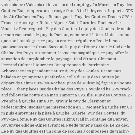
volcanisme : Vulcania et le volcan de Lemptégy. In March, in Puy des
Gouttes Est, temperatures range from 3 to 14 degrees. Import a GPX
file. At: Chaîne des Puys. Beauregard - Puy des Gouttes Traces GPS >
France > Auvergne-Rhône-Alpes > Saint-Ours-les-Roches > Le
Vauriat > Beauregard - Puy des Gouttes. Le puy des Goules , le sosie
de son camarade, le puy du Pariou , culmine à 1 146 m. Moins connu
que son homologue, ce puy au cratère régulier offre de beaux
panoramas sur le Grand Sarcoui, le puy de Dôme et sur le Sud de la
Chaîne des Puys. Au sommet, la vue est magnifique, ce puy offre la
sensation de surplomber le paysage. 19 al 20 sep. Clermont-
Ferrand Cultural Journées Européennes du Patrimoine -
Arborescences grandeur nature â¦ Puy des Goules. Parmi mes
balades et grimpettes préférées, celle du Puy des Gouttes (au
départ de Saint-Ours-les-Roches, prés de Vulcania) figure en bonne
place. Other places inside Chaîne des Puys. Download its GPS track
and follow the route on a map. Import a GPX file. Puy des Gouttes. 2 -
Prendre à gauche sur 30 m, gravir le puy de Clermont et
redescendre jusquâà une intersection en T. Monter à gauche sur 30
m puis emprunter la piste à gauche. Galerie. Puy des Gouttes. du
Puy-de-Dôme. Puy des Gouttes Hiking trail in Fontaine du Berger,
Auvergne-Rhône-Alpes (France). Puede tener ganas de. Le 23 déc.
Le Puy des Gouttes est un cône de scories â composées de trachy-