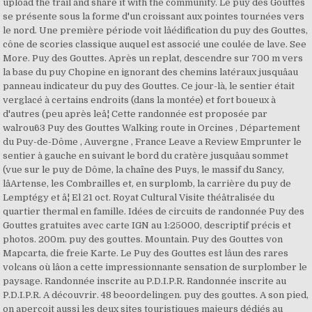
upload the trail and share it with the community. Le puy des Gouttes
se présente sous la forme d'un croissant aux pointes tournées vers
le nord. Une première période voit lâédification du puy des Gouttes,
cône de scories classique auquel est associé une coulée de lave. See
More. Puy des Gouttes. Après un replat, descendre sur 700 m vers
la base du puy Chopine en ignorant des chemins latéraux jusquâau
panneau indicateur du puy des Gouttes. Ce jour-là, le sentier était
verglacé à certains endroits (dans la montée) et fort boueux à
d'autres (peu après leâ¦ Cette randonnée est proposée par
walrou63 Puy des Gouttes Walking route in Orcines , Département
du Puy-de-Dôme , Auvergne , France Leave a Review Emprunter le
sentier à gauche en suivant le bord du cratère jusquâau sommet
(vue sur le puy de Dôme, la chaîne des Puys, le massif du Sancy,
lâArtense, les Combrailles et, en surplomb, la carrière du puy de
Lemptégy et â¦ El 21 oct. Royat Cultural Visite théâtralisée du
quartier thermal en famille. Idées de circuits de randonnée Puy des
Gouttes gratuites avec carte IGN au 1:25000, descriptif précis et
photos. 200m. puy des gouttes. Mountain. Puy des Gouttes von
Mapcarta, die freie Karte. Le Puy des Gouttes est lâun des rares
volcans où lâon a cette impressionnante sensation de surplomber le
paysage. Randonnée inscrite au P.D.I.P.R. Randonnée inscrite au
P.D.I.P.R. A découvrir. 48 beoordelingen. puy des gouttes. A son pied,
on aperçoit aussi les deux sites touristiques majeurs dédiés au