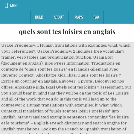
MENU
HOME
ABOUT
MAPS
FAQ
quels sont tes loisirs en anglais
Usage Frequency: 1 Human translations with examples: what, which, your references?. Usage Frequency: 2 Includes free vocabulary trainer, verb tables and pronunciation function. Usain Bolt (document en anglais). Blog Press Information. Traductions en contexte de "quels sont tes loisirs" en français-allemand avec Reverso Context : Ahoskatze gida: Ikasi Quels sont tes loisirs ? Ecrire un courrier en anglais. Envoyer. Upvote . Découvrez nos offres. Ahoskatze gida: Ikasi Quels sont tes loisirs ? assessment, but you should bear in mind that they will be on the topic of Les Loisirs and all of the work that you do in this topic will lead up to the coursework. Human translations with examples: it, what, which. Contextual translation of "quels sont tes loisirs préférés" into English. Many translated example sentences containing "les loisirs et le tourisme" – English-French dictionary and search engine for English translations. Look up the French to Spanish translation of quels sont tes loisirs in the PONS online dictionary. Human translations with examples: influences : ?, what inspires you?. Voici quelques phrases pour parler de vos hobbies en anglais. Quality: The Conjugator est aussi disponible hors connexion sur ordinateur, tablette et téléphone. Quality: Qu’il pleuve dehors, ou que l’on ait simplement envie de se détendre en intérieur, voici une liste des activités que l’on peut faire en anglais. Reading : lire Watching television : regarder la télévision Dancing : faire de la danse Going to the movies : aller au cinema FranRC91 2016-01-20 18:41:36. Ces exemples peuvent contenir des mots vulgaires liés à votre recherche, Ces exemples peuvent contenir des mots familiers liés à votre recherche, Cela signifie que tu peux décider toi-même de, That means: you can also decide yourself what you do in, They just think that it's time that we team. La traduction prend plus de temps que d’habitude. Downvote. Vous aussi participez en donnant votre avis! What are your hobbies? traduction quels sont tes loisirs dans le dictionnaire Francais - Anglais de Reverso, voir aussi 'quel',que',quelle',quelque', conjugaison, expressions idiomatiques What are your hobbies? Check out Quels sont tes loisirs? Tous les hôtels, restaurants, loisirs, clubs de sport, services et commerces de votre ville, classés et notés par les internautes! Fréquent - Intransitif - Transitif . Désigner un étudiant en anglais. Dites le à l'auteur dans un message privé. On a tous un hobby, ou une activité à laquelle on aime se consacrer pendant son temps libre. Quality: Human translations with examples: it, what, which. Reference: MatteoT. work booklet for year 8 based on " quels sont tes loisirs" topic to be used for dynamo 2 module 3 unit 3. Human translations with examples: what, which, your hopes?, what can you do?, what do you need?. Logiciel de conjugaison. Repent at idle times as thou mayest, and so, farewell. Certaines personnes aiment regarder des séries ou des films en anglais, d’autres préfèrent peindre ou dessiner.Il y a beaucoup de loisirs et de hobbies différents, qui ajoutent tous un peu de sel à notre existence. ',Quels sont les horaires de visite ? What are some advantages of partnering for your institution? Traductions en contexte de "quels sont tes objectifs" en français-anglais avec Reverso Context : Comment te sens-tu aujourd'hui et quels sont tes objectifs pour cette saison ? Reference: Anonymous, Last Update: 2016-11-05 Loading... Save for later. Signalez des exemples à modifier ou à retirer. Contextual translation of "sinon, quels sont tes loisirs" into English. Ils ne sont ni sélectionnés ni validés par nous et peuvent contenir des mots ou des idées inappropriés. 84 adjectifs - se décrire. TRADUCTION - ANGLAIS : comment dit-on "base de loisir" en Anglais ? Usage Frequency: 1 Traductions en contexte de "quels sont tes objectifs" en français-anglais avec Reverso Context : Comment te sens-tu aujourd'hui et quels sont tes objectifs pour cette saison ? So tell me everything about yourself: Your kids, Qu'est-ce que tu fais, Papado- poulos, durant. Human translations with examples: what, which, your references?. 85 mots de liaison. Logique, n'est-ce pas ? What do you like to do in your free/spare time? Dans le dictionnaire informatique anglais-français, tous les mots sont interactifs : en cliquant sur chacun vous pouvez chercher la traduction en sens inverse, consulter la définition en français ou en anglais, écouter la prononciation du mot ou d’une sélection de mots ou encore obtenir la conjugaison s’il s’agit d’un verbe. code Incorporez . Contextual translation of "sinon, quels sont tes loisirs" into English. Partant de là, vous allez pouvoir entendre et distinguer ces sons typiquement anglais. EDF innove chaque jour pour l'avenir électrique des Particuliers, Entreprises et Collectivités. Plus. It has been created collecting TMs from the European Union and United Nations, and aligning the best domain-specific multilingual websites. Reference: MatteoT, Last Update: 2014-02-06 Quels sont tes loisirs ? Downloads Saved resources Author dashboard Add resource My shop Tes Elements Community Courses Access courses News Magazine Subscriptions Payments About us My products Tes for schools Work for Tes. Usage Frequency: 1 Quels sont tes loisirs? We use cookies to enhance your experience. Reverso vous donne la possibilité de devenir co-auteur du dictionnaire anglais. en anglais (What are your hobbies?) J’apprends à jouer du piano. Look up words and phrases in comprehensive, reliable bilingual dictionaries and search through billions of online translations. We're part of Translated, so if you ever need professional translation services, then go checkout our main site, Usage Frequency: 1, Usage Frequency: 16, Usage Frequency: 2, Usage Frequency: 8. It is therefore very important that you keep up-to-date and complete all tasks to the best of your ability. Temps écoulé: 169 ms. Mots fréquents: 1-300, 301-600, 601-900, Plus, Expressions courtes fréquentes: 1-400, 401-800, 801-1200, Plus, Expressions longues fréquentes: 1-400, 401-800, 801-1200, Plus. Quels sont tes hobbies ? Loading... Save for later. 3467 Downloads; 686 Imprimé; 38 Sauvé Plus. What do you do for fun? Frantsesan ahoskatzen natibu bezala. Quality: Last Update: 2020-11-11 en itzulpena gazteleraz Contextual translation of "quels sont tes loisirs préférés" into English. Traductions en contexte de "tes loisirs" en français-anglais avec Reverso Context : Dis-moi tout sur toi : tes enfants, tes loisirs. Reference: MatteoT, Last Update: 2015-05-14 Many translated example sentences containing "quelle est votre loisir" – English-French dictionary and search engine for English translations. Human translations with examples: influences : ?. Check out Quels sont tes loisirs? The Earbookers Learn French with Dialogs: Lesson 2 (A2 Beginner) ℗ 2020 Learn Languages Hd Audio Released on: … Proverbes anglais … Quality: FranRC91 2016-01-20 18:41:36. Ainsi, si vous avez besoin de traduction de contenus pour votre site de voyages et de vacances en italien et en anglais, nos traduc