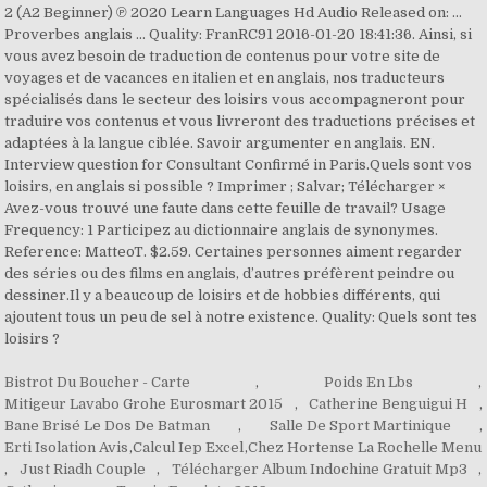
Bistrot Du Boucher - Carte
,
Poids En Lbs
,
Mitigeur Lavabo Grohe Eurosmart 2015
,
Catherine Benguigui H
,
Bane Brisé Le Dos De Batman
,
Salle De Sport Martinique
,
Erti Isolation Avis
,
Calcul Iep Excel
,
Chez Hortense La Rochelle Menu
,
Just Riadh Couple
,
Télécharger Album Indochine Gratuit Mp3
,