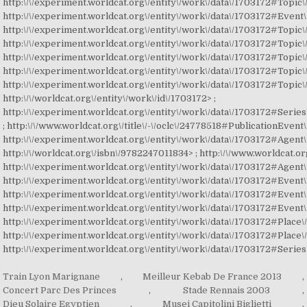
Train Lyon Marignane
,
Meilleur Kebab De France 2013
,
Concert Parc Des Princes
,
Stade Rennais 2003
,
Dieu Solaire Egyptien
,
Musei Capitolini Biglietti
,