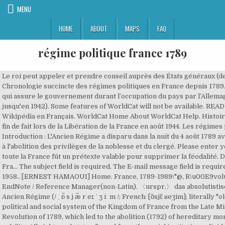
MENU
HOME
ABOUT
MAPS
FAQ
régime politique france 1789
Le roi peut appeler et prendre conseil auprès des États généraux (derniers en 1789). Document pédagogique : Chronologie succincte des régimes politiques en France depuis 1789. 10 juillet 1940 - 20 août 1944 Il s'agit du régime qui assure le gouvernement durant l’occupation du pays par l’Allemagne nazie, et dont le siège est à Vichy (zone libre jusqu'en 1942). Some features of WorldCat will not be available. READ PAPER . Create a free account to download. Wikipédia en Français. WorldCat Home About WorldCat Help. Histoire constitutionnelle. Le régime de Vichy prend fin de fait lors de la Libération de la France en août 1944. Les régimes politiques en France de 1789 à 1799: Introduction : L'Ancien Régime a disparu dans la nuit du 4 août 1789 avec une révolte du peuple français qui a conduit à l'abolition des privilèges de la noblesse et du clergé. Please enter your name. La dévastation des châteaux dans toute la France fût un prétexte valable pour supprimer la féodalité. Die drei Jahre zwischen 1789, dem Beginn der Fra… The subject field is required. The E-mail message field is required. Régimes politiques de la France de 1789 à 1958.. [ERNEST HAMAOUI] Home. France, 1789-1989\"@, R\u00E9volution fran\u00E7aise (1789-1799)\"@, Export to EndNote / Reference Manager(non-Latin). 〈urspr.〉 das absolutistische Frankreich vor der Revolution 1789 2. The Ancien Régime (/ ˌ ɒ̃ s j æ̃ r eɪ ˈ ʒ iː m /; French: [ɑ̃sjɛ̃ ʁeʒim]; literally "old rule"), also known as the Old Regime was the political and social system of the Kingdom of France from the Late Middle Ages (circa 15th century) until the French Revolution of 1789, which led to the abolition (1792) of hereditary monarchy and of the feudal system of the French nobility. All rights and status flowed from the social institutions, divided into three orders: clergy, nobility, and others (the Third Estate). # Histoire des institutions et des r\u00E9gimes politiques de la France de 1789 \u00E0 nos jours\n, # France, politique int\u00E9rieure, 1789-1989\n, # r\u00E9gime politique--France--1789--1988\n, # Institutions politiques--France--20e si\u00E8cle\n, # institutions politiques--France--1789--1988\n, # R\u00E9volution fran\u00E7aise (1789-1799)\n, # R\u00E9gime politique. Régimes politiques: Hommes: Evenements : 1780 à 1792. TYPE DE REGIME Monarchie constitutionnelle Monarchie dont les pouvoirs sont régulés par des règles et des conventions prédéfinies. Please enter recipient e-mail address(es). Please select Ok if you would like to proceed with this request anyway. 0 with reviews - Be the first. The E-mail Address(es) you entered is(are) not in a valid format. Confirm this request . Restauration monarchique: Louis XVIII, Charles X, Louis Philippe Ier The E-mail Address(es) field is required. (2 tomes, 2 Bände). Régime politique. Toutes les informations de la Bibliothèque Nationale de France sur : Politique et gouvernement -- Europe -- 1648-1789 A skillful, concise and stimulating account of the "mechanism of parliamentary democracy" in France under the Fourth Republic: the institutions, the political parties and the operation of the régime. De la fin de l'Ancien Régime a la chute de Napoléon. You may have already requested this item. Would you also like to submit a review for this item? France -- Politique et gouvernement -- 1789-. France -- Politics and government -- 1789-, Notice et cote du catalogue de la Bibliothèque nationale de France. Download Full PDF Package. La Révolution française désigne une période de bouleversements sociaux et politiques de grande envergure en France, dans ses colonies et en Europe à la fin du XVIII e siècle.La période habituellement comprise s'étend entre l'ouverture des États généraux, le 5 mai 1789, et au plus tard le coup d'État de Napoléon Bonaparte le 9 novembre 1799 (18 brumaire de l'an VIII). La Vie Politique en France depuis 1789. History of Death Penalty in France (1789-1981), Musée Criminocorpus published on Sept. 18, 2016, consulted on Jan. 8, 2021. This paper. France -- 1789 -- 1988. Histoire politique. France -- Institutions politiques -- histoire -- 1789-. régime politique -- France -- 1789 -- 1988. institutions politiques -- France -- 1789 -- 1988. Download with Google Download with Facebook. Un régime politique fait référence à la manière dont le pouvoir est organisé et exercé au sein d'une entité politique donnée. vor den Napoleonischen Kriegen. En cette nuit du 4 août, les députés de la Constituante supprimaient la dîme, la gabelle, le droit de chasse ainsi que tous les privilèges de l'Ancien Régime. (Folgende Themen werden behandelt: La naissance de la vie politique et les innovations de la Révolution. régime politique -- France -- 1789 -- 1988. institutions politiques -- France -- 1789 -- 1988. Etudes politiques, \u00E9conomiques et sociales.\" ; Etudes politiques, \u00E9conomiques et sociales\" ; France, politique int\u00E9rieure, 1789-1989\"@, institutions politiques--France--1789--1988\"@, Institutions politiques--France--20e si\u00E8cle\"@, r\u00E9gime politique--France--1789--1988\"@, R\u00E9gime politique. Films and series set in France with an 'Old Order'.Political and social system of France prior to the French Revolution. Tome 1: 1789 - 1848. Acte additionnel aux constitutions de l'Empire du 22 avril 1815, Actes constitutionnels du régime de Vichy, Comité français de la Libération nationale, Gouvernement provisoire de la République française, Commission gouvernementale de Sigmaringen, Vote des pleins pouvoirs à Philippe Pétain le 10 juillet 1940, Historique des gouvernements de la France, Acte additionnel aux constitutions de l'Empire, Composition de l'Assemblée nationale par législature, https://fr.wikipedia.org/w/index.php?title=Liste_des_régimes_politiques_de_la_France&oldid=176935627, Portail:Politique française/Articles liés, licence Creative Commons attribution, partage dans les mêmes conditions, comment citer les auteurs et mentionner la licence. Under the regime, everyone was a subject of the king of France as well as a member of an estate and province. Everyday low prices and free delivery on eligible orders. Il prend le nom de Napoléon Ier et il décide que son fils lui succèdera : le pouvoir se t