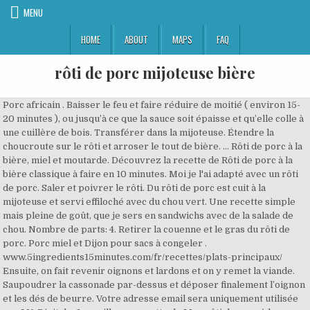
MENU
HOME
ABOUT
MAPS
FAQ
rôti de porc mijoteuse bière
Porc africain . Baisser le feu et faire réduire de moitié ( environ 15-
20 minutes ), ou jusqu’à ce que la sauce soit épaisse et qu’elle colle à
une cuillère de bois. Transférer dans la mijoteuse. Étendre la
choucroute sur le rôti et arroser le tout de bière. ... Rôti de porc à la
bière, miel et moutarde. Découvrez la recette de Rôti de porc à la
bière classique à faire en 10 minutes. Moi je l'ai adapté avec un rôti
de porc. Saler et poivrer le rôti. Du rôti de porc est cuit à la
mijoteuse et servi effiloché avec du chou vert. Une recette simple
mais pleine de goût, que je sers en sandwichs avec de la salade de
chou. Nombre de parts: 4. Retirer la couenne et le gras du rôti de
porc. Porc miel et Dijon pour sacs à congeler .
www.5ingredients15minutes.com/fr/recettes/plats-principaux/
Ensuite, on fait revenir oignons et lardons et on y remet la viande.
Saupoudrer la cassonade par-dessus et déposer finalement l’oignon
et les dés de beurre. Votre adresse email sera uniquement utilisée