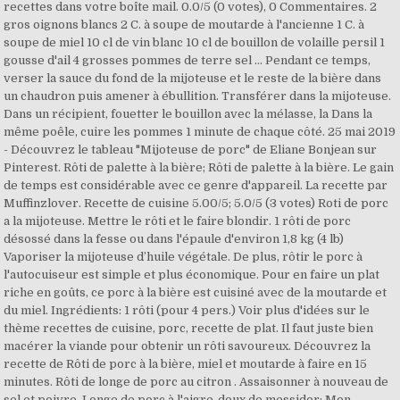
recettes dans votre boîte mail. 0.0/5 (0 votes), 0 Commentaires. 2
gros oignons blancs 2 C. à soupe de moutarde à l'ancienne 1 C. à
soupe de miel 10 cl de vin blanc 10 cl de bouillon de volaille persil 1
gousse d'ail 4 grosses pommes de terre sel … Pendant ce temps,
verser la sauce du fond de la mijoteuse et le reste de la bière dans
un chaudron puis amener à ébullition. Transférer dans la mijoteuse.
Dans un récipient, fouetter le bouillon avec la mélasse, la Dans la
même poêle, cuire les pommes 1 minute de chaque côté. 25 mai 2019
- Découvrez le tableau "Mijoteuse de porc" de Eliane Bonjean sur
Pinterest. Rôti de palette à la bière; Rôti de palette à la bière. Le gain
de temps est considérable avec ce genre d'appareil. La recette par
Muffinzlover. Recette de cuisine 5.00/5; 5.0/5 (3 votes) Roti de porc
a la mijoteuse. Mettre le rôti et le faire blondir. 1 rôti de porc
désossé dans la fesse ou dans l'épaule d'environ 1,8 kg (4 lb)
Vaporiser la mijoteuse d’huile végétale. De plus, rôtir le porc à
l'autocuiseur est simple et plus économique. Pour en faire un plat
riche en goûts, ce porc à la bière est cuisiné avec de la moutarde et
du miel. Ingrédients: 1 rôti (pour 4 pers.) Voir plus d'idées sur le
thème recettes de cuisine, porc, recette de plat. Il faut juste bien
macérer la viande pour obtenir un rôti savoureux. Découvrez la
recette de Rôti de porc à la bière, miel et moutarde à faire en 15
minutes. Rôti de longe de porc au citron . Assaisonner à nouveau de
sel et poivre. Longe de porc à l'aigre-doux de messidor; Mon