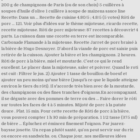
200 g de champignons de Paris (ou de son choix) 5 cuillères à
soupes d’huile d’olive 1 cuillère à soupe de maïzena sauce line
Recette: Dans un … Recette de cuisine 4.80/5 ; 4.8/5 (5 votes) Rôti de
porc … 121. Voir plus d'idées sur le thème mijoteuse, ricardo recette,
recette mijoteuse. Rôti de porc mijoteuse: 87 recettes à découvrir! 4
parts. La cuisson dans une cocotte en terre est incomparable.
Carbonade Flamande à la mijoteuse. Recette Jarret de porc braisé à
la bière de Hugo Desnoyer. D’abord la viande de porc est saisie puis
retirée de la cuisson. Ajouter la bière et les champignons. 2 heures.
Rôti de porc à la bière, miel et moutarde. C’est ce qui le rend
excellent. Le placer dans la mijoteuse, saler et poivrer. Quand le roti
est cuit : Filtrer le jus. 2) Ajouter 1 tasse de bouillon de boeuf et
ajouter un peu moins qu'une bière (jusqu'à ce que le liquide atteigne
environ le tiers du rôti). Il s'accorde très bien avec de la moutarde,
des champignons ou des fines tranches d'oignons.En accompagnant,
il se déguste avec des pommes de terre ou des … Faire dorer le rôti
sur toutes les faces de 4 à 5 minutes. Mijoté de porc à la patate
douce . Plat. 15 min. Pour cette recette de Rôti de porc à la bière,
vous pouvez compter 1 h 30 min de préparation. 1 1/2 tasse (375 ml)
de bière … Épluchez et émincez finement l'oignon. Par juarez-
baysse josette. Un repas plutôt santé, qu’on peut servir sur du riz
ou encore en sandwichs. ou. Chaque jour, nos meilleures idées