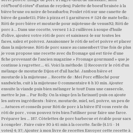
rôti"bout'd côtes" d'antan de reydesj; Palette de boeuf braisée à la
bière brune ou noire de beaubarbu; Poulet rôti sur une canette de
bière de gaudet15; Pâte à pizza et 5 garnitures # 524 de mate bella ;
Rôti de porc bière et moutarde pour mijoteuse de venus92; Rôti de
porc à … Dans une cocotte, versez 1 à 2 cuillères à soupe d'huile
d'olive, ajoutez votre rôti de porc et saisissez-le sur toutes les
faces, salez et poivrez. Assaisonner le rôti de sel et poivre et placer
dans la mijoteuse. Rôti de porc sauce au camembert Une fois de plus
je vous propose une recette avec du fromage qui est tirée d’une
fiche provenant de l’ancien magazine » Fromage gourmand » que je
continue à regretter…. 45. Voici la méthode: 1) Recouvrir le rôti d'un
mélange de moutarde Dijon et d'ail haché. Jambon bière et
moutarde à la mijoteuse … Recette de : Mei Porc effiloché pour
sandwichs, cuit à la mijoteuse 0 commentaire 6 h 10 min. Ajouter
ensuite la viande puis bien mélanger le tout! Dans une casserole,
mettre le jus … Par Rolly. On la singe (en la farinant) puis on ajoute
les autres ingrédients : bière, moutarde, miel, sel, poivre, un peu de
… Astuces et conseils pour Rôti de porc à la bière S'il vous reste du
rôti de porc , vous pouvez très bien l'utiliser pour faire une farce.
Préparer les … 187. Côtelettes de porc barbecue et érable pour sacs
à congeler . Faire cuire 30 à 45 min à la cocotte. facile (4.1/5 - 14
votes) 4; 37; Ajouter à mon livre de recettes Envoyer cette recette à