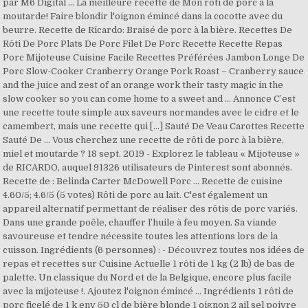
par M6 Digital … La meilleure recette de Mon rôti de porc à la
moutarde! Faire blondir l'oignon émincé dans la cocotte avec du
beurre. Recette de Ricardo: Braisé de porc à la bière. Recettes De
Rôti De Porc Plats De Porc Filet De Porc Recette Recette Repas
Porc Mijoteuse Cuisine Facile Recettes Préférées Jambon Longe De
Porc Slow-Cooker Cranberry Orange Pork Roast – Cranberry sauce
and the juice and zest of an orange work their tasty magic in the
slow cooker so you can come home to a sweet and … Annonce C’est
une recette toute simple aux saveurs normandes avec le cidre et le
camembert, mais une recette qui […] Sauté De Veau Carottes Recette
Sauté De … Vous cherchez une recette de rôti de porc à la bière,
miel et moutarde ? 18 sept. 2019 - Explorez le tableau « Mijoteuse »
de RICARDO, auquel 91326 utilisateurs de Pinterest sont abonnés.
Recette de : Belinda Carter McDowell Porc … Recette de cuisine
4.60/5; 4.6/5 (5 votes) Rôti de porc au lait. C'est également un
appareil alternatif permettant de réaliser des rôtis de porc variés.
Dans une grande poêle, chauffer l’huile à feu moyen. Sa viande
savoureuse et tendre nécessite toutes les attentions lors de la
cuisson. Ingrédients (6 personnes) : - Découvrez toutes nos idées de
repas et recettes sur Cuisine Actuelle 1 rôti de 1 kg (2 lb) de bas de
palette. Un classique du Nord et de la Belgique, encore plus facile
avec la mijoteuse !. Ajoutez l'oignon émincé … Ingrédients 1 rôti de
porc ficelé de 1 k env 50 cl de bière blonde 1 oignon 2 ail sel poivre