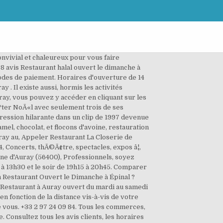
Directions. Par un chemin privatif accéder directement au restaurant depuis l’hôtel. Possibilités de repas de groupes, déjeuners réunions, etc. restaurant vietnamien, restaurant thaïlandais, restaurant chinois, restaurant asiatique, cuisine au wok Plus d'infos restaurant-chez-charlot à Auray. La Parenthèse Gourmande - Hôtel Kyriad Restaurant Ouvert le dimanche 10 janvier à Auray - Déjeuner : de 12h à 14h (tous les jours)Dîner : de 19h à 22h (sauf le dimanche) restez connectÃ©s Ã vos clients pendant le confinement: informez-les du maintien de votre activitÃ©, Ã©changez en temps rÃ©el via la messagerie instantanÃ©e, proposez la commande en ligne sur PagesJaunes. : 02 97 24 20 93. L’établissement (sur place) est ouvert du mardi au samedi de 12h à 14h30 et de 19h à 22h30 ainsi que le dimanche … Actuellement ouvert Où nous trouver ? Il existe aussi, hormis les activitÃ©s "Restaurant" ouvertes le dimanche, d'autres activitÃ©s "Restaurant ,cafÃ©s, bars, brasseries" ouvertes le dimanche Ã Auray, vous pouvez y accÃ©der en cliquant sur les liens en bas de page. Tél. Restaurant à Auray. La ville d'Auray dispose de 14 activitÃ©s "Restaurant" ouvertes le dimanche. Câest gratuit ! Tarif de l'appel sur infosva.org. Ouvert le dimanche à Auray (56400), le 118000 vous fournit adresse, horaires d’ouverture et numéros de téléphone pour Ouvert le dimanche à Auray, Morbihan. restaurant vietnamien, restaurant thaïlandais, restaurant chinois, restaurant asiatique, cuisine au wok Plus d'infos Restaurant ouvert le dimanche à Auray : Découvrez tous les établissements à proximité. Trouvez votre restaurant Ouvert le dimanche à Auray avec le Guide de Linternaute : consultez les avis et découvrez les meilleurs restaurants. Sur cette page, vous voyez un aperçu des établissements Restaurant Chez Charlot à Auray. Prestations : animaux acceptés, parking, plat à emporter, restaurant repas de groupe, terrasse, service continu, accès handicapés, wifi, repas d'affaire. De beste restaurants in Auray, Frankrijk. ... Ouvert le dimanche. Best Dining in Auray, Morbihan: See 10,293 Tripadvisor traveler reviews of 75 Auray restaurants and search by cuisine, price, location, and more. Lees Tripadvisor-reizigersbeoordelingen van de beste restaurants in Auray en zoek op prijs, locatie en meer. Facebook is showing information to help you better understand the purpose of