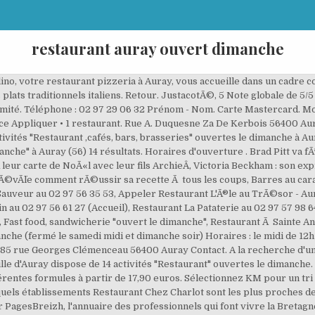
restaurant auray ouvert dimanche
 d'Auray - Restaurants - 0297577656 - adresse - numéro de téléphone - horaires - avis - plan - téléphone - avec … Défenseur du terroir, Grégory Olivette privilégie les matières premières de producteurs locaux. Privatisable. Téléphone. Carte Bleue. 6 rue Abbé Joseph Martin (3,648.18 mi) Auray, France 56400. Contact Restaurant La Chebaudière on Messenger. 111 av Gén de Gaulle, 56400 AURAY, voir sur la carte. Pizzas et plats fait maison, à emporter ou en livraison gratuite à Auray. restaurants. Franck et Marie vous accueillent toute l’année dans leur nouveau restaurant à Auray. Le restaurant Le p’tit Goustan s’est installé sur le port de Saint Goustan à Auray à 20 mètres des bateaux ! Lisez les avis de la communauté et réservez votre table en ligne dès aujourd'hui ! La Pause Gourmande. Page TransparencySee More. Jâactive ces services, Zone artisanale kerbois carrefour de toul garros Consultez les avis clients pour faire le bon choix et trouvez le bon professionnels proche de vous. Que ce soit pour le 31 décembre ou du 1er janvier, des établissements sont ouverts à Auray. Trouvez les horaires d'ouverture pour Restaurant Chinois Le Singapore, 36, Rue De Vannes, 56400, Sainte-Anne-d'Auray et vérifiez d'autres détails aussi, tels que: la … Restaurant Auray. TROUVEZ LE MEILLEUR restaurant Ouvert le dimanche à Auray sur TheFork. Consultez tous les avis clients, les horaires et toutes les coordonnées des professionnels du fooding. Vous sortez à Auray, Morbihan : lisez sur Tripadvisor 10.322 avis sur 75 restaurants à Auray, recherchez par prix, quartier, etc. Cuisine traditionnelle et terrasse ensoleillée! 4 Note globale de 4/5 3 avis Consultez les avis clients et les horaires pour réserver une table dans le restaurant de votre choix. French Restaurant. Un restaurant est un lieu oÃ¹ l'on sert Ã manger et Ã boire Ã des clients, en Ã©change d'un paiement. Effacer Retour. Explorer les meilleurs endroits pour manger tacos à Auray et proximité. Quelles sÃ©ries regarder Ã la tÃ©lÃ© aujourd'hui, le jeudi 24 dÃ©cembre 2020 ? Commandes au 02 90 74 95 96, ouvert du mardi au samedi de 11 h 30 à 14 h, 18 h 30 à 21 h. 19, place aux Roues. Restaurant ouvert le dimanche à Auray (56) : Où manger le dimanche ? JustacotÃ©, 4 Note globale de 4/5 1 avis Livraison de pizza ... Actuellement ouvert. exceptionnel... je … Ouvert jusqu'à 22h00. 52 r Georges Clemenceau, 56400 Auray Ouvert jusqu'à 14h30. Explorer les meilleurs endroits pour manger pâtes à Auray et proximité. AURAY, Les plus beaux dÃ©filÃ©s de Stella Tennant, Le mannequin Stella Tennant, muse de Karl Lagerfeld, est dÃ©cÃ©dÃ© Ã 50 ans, Bella Hadid finit lâannÃ©e en beautÃ© avec une coloration old school, Gwen Stefani revisite cette coloration des annÃ©es 90, et câest surprenant, #ELLEBeautyCrush : le micro-peeling de Dior en avant-premiÃ¨re mondiale au Bon MarchÃ©, Guillaume Canet sortira un film surprise dÃ¨s la rÃ©ouverture des cinÃ©mas. Il existe de nombreux types de restaurants : restaurants gastronomiques, pizzerias, fast food, brasseries, bistrots, relais routiers ou encore tables d'hÃ´tes. Réservation et rendez-vous en ligne, horaires et coordonnées commerces et entreprises Bar ouvert le dimanche à Auray. Changer de magasin . Budget : 16-20 euros. Trouvez tous les restaurants proches de chez vous. E.Leclerc Auray . Trier par Pertinence ... (dont le nombre d'annulations par le restaurant). Find the best restaurants, food, and dining in 56400 Auray, France, make a reservation, or order delivery on Yelp: search reviews of 132 Auray restaurants by price, type, or location. Nous vous proposons la liste des Restaurants qui vous permettront de manger en famille ou entre amis que ce soit le Dimanche midi ou le Dimanche … Coté cuisine uniquement des produits frais, saisonniers et sains. Vous sortez à Sainte Anne d'Auray, Morbihan : lisez sur Tripadvisor 954 avis sur 10 restaurants à Sainte Anne d'Auray, recherchez par prix, quartier, etc. 52 r Georges Clemenceau, 56400 Auray Ouvert jusqu'à 22h. Professionnels, Les meilleurs restaurants Animation à Auray. Depuis 2009, La Pause Gourmande vous accueille dans son restaurant à Auray, en centre-ville. 1 restaurant. Vérifier les prix de tagliatelles et pâtes aux fruits de mer. JustacotÃ©, NumÃ©ro Ã tarification spÃ©ciale. 56400 Depuis 2009, La Pause Gourmande vous accueille dans son restaurant à Auray, en centre-ville. www.restaurant-la-chebaudiere.com. Get 