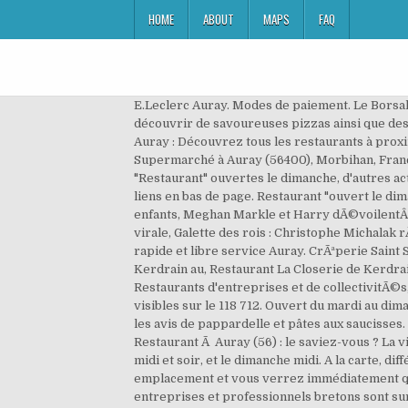
HOME
ABOUT
MAPS
FAQ
E.Leclerc Auray. Modes de paiement. Le Borsalino, votre restaurant pizzeria à Auray, vous accueille dans un cadre convivial et chaleureux pour vous faire découvrir de savoureuses pizzas ainsi que des plats traditionnels italiens. Retour. JustacotÃ©, 5 Note globale de 5/5 8 avis Restaurant halal ouvert le dimanche à Auray : Découvrez tous les restaurants à proximité. Téléphone : 02 97 29 06 32 Prénom - Nom. Carte Mastercard. Modes de paiement. Horaires d'ouverture de 14 Supermarché à Auray (56400), Morbihan, France Appliquer • 1 restaurant. Rue A. Duquesne Za De Kerbois 56400 Auray . Il existe aussi, hormis les activités "Restaurant" ouvertes le dimanche, d'autres activités "Restaurant ,cafés, bars, brasseries" ouvertes le dimanche à Auray, vous pouvez y accéder en cliquant sur les liens en bas de page. Restaurant "ouvert le dimanche" à Auray (56) 14 résultats. Horaires d'ouverture . Brad Pitt va fÃªter NoÃ«l avec seulement trois de ses enfants, Meghan Markle et Harry dÃ©voilentÂ leur carte de NoÃ«l avec leur fils ArchieÂ, Victoria Beckham : son expression hilarante dans un clip de 1997 devenue virale, Galette des rois : Christophe Michalak rÃ©vÃ¨le comment rÃ©ussir sa recette Ã tous les coups, Barres au caramel, chocolat, et flocons d'avoine, restauration rapide et libre service Auray. CrÃªperie Saint Sauveur au 02 97 56 35 53, Appeler Restaurant L'Ã®le au TrÃ©sor - Auray au, Appeler Restaurant La Closerie de Kerdrain au, Restaurant La Closerie de Kerdrain au 02 97 56 61 27 (Accueil), Restaurant La Pataterie au 02 97 57 98 64, Concerts, thÃ©Ã¢tre, spectacles, expos â¦, Restaurants d'entreprises et de collectivitÃ©s, Fast food, sandwicherie "ouvert le dimanche", Restaurant Ã Sainte Anne d'Auray (56400), Professionnels, soyez visibles sur le 118 712. Ouvert du mardi au dimanche (fermé le samedi midi et dimanche soir) Horaires : le midi de 12h à 13h30 et le soir de 19h15 à 20h45. Comparer les avis de pappardelle et pâtes aux saucisses. 85 rue Georges Clémenceau 56400 Auray Contact. A la recherche d'un Restaurant Ouvert le Dimanche à Épinal ? Restaurant Ã Auray (56) : le saviez-vous ? La ville d'Auray dispose de 14 activités "Restaurant" ouvertes le dimanche. Restaurant à Auray ouvert du mardi au samedi midi et soir, et le dimanche midi. A la carte, différentes formules à partir de 17,90 euros. Sélectionnez KM pour un tri en fonction de la distance vis-à-vis de votre emplacement et vous verrez immédiatement quels établissements Restaurant Chez Charlot sont les plus proches de vous. +33 2 97 24 09 84. Tous les commerces, entreprises et professionnels bretons sont sur PagesBreizh, l'annuaire des professionnels qui font vivre la Bretagne. Consultez tous les avis clients, les horaires et réservez une table dans le restaurant de votre choix. Vous sortez à Auray, Morbihan : lisez sur Tripadvisor 10 294 avis sur 75 restaurants à Auray, recherchez par prix, quartier, etc. La scala - 6 rue de la Fontaine, 56400 Sainte Anne