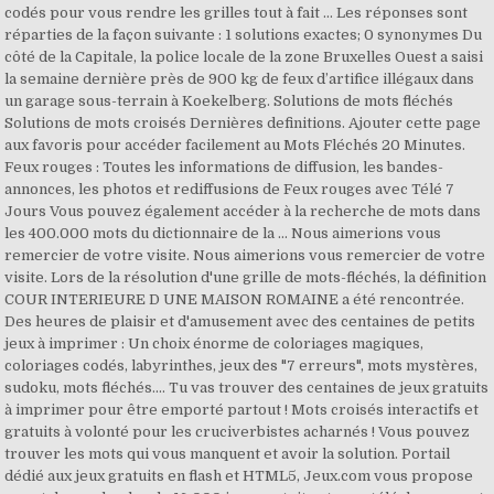
codés pour vous rendre les grilles tout à fait … Les réponses sont
réparties de la façon suivante : 1 solutions exactes; 0 synonymes Du
côté de la Capitale, la police locale de la zone Bruxelles Ouest a saisi
la semaine dernière près de 900 kg de feux d’artifice illégaux dans
un garage sous-terrain à Koekelberg. Solutions de mots fléchés
Solutions de mots croisés Dernières definitions. Ajouter cette page
aux favoris pour accéder facilement au Mots Fléchés 20 Minutes.
Feux rouges : Toutes les informations de diffusion, les bandes-
annonces, les photos et rediffusions de Feux rouges avec Télé 7
Jours Vous pouvez également accéder à la recherche de mots dans
les 400.000 mots du dictionnaire de la … Nous aimerions vous
remercier de votre visite. Nous aimerions vous remercier de votre
visite. Lors de la résolution d'une grille de mots-fléchés, la définition
COUR INTERIEURE D UNE MAISON ROMAINE a été rencontrée.
Des heures de plaisir et d'amusement avec des centaines de petits
jeux à imprimer : Un choix énorme de coloriages magiques,
coloriages codés, labyrinthes, jeux des "7 erreurs", mots mystères,
sudoku, mots fléchés.... Tu vas trouver des centaines de jeux gratuits
à imprimer pour être emporté partout ! Mots croisés interactifs et
gratuits à volonté pour les cruciverbistes acharnés ! Vous pouvez
trouver les mots qui vous manquent et avoir la solution. Portail
dédié aux jeux gratuits en flash et HTML5, Jeux.com vous propose