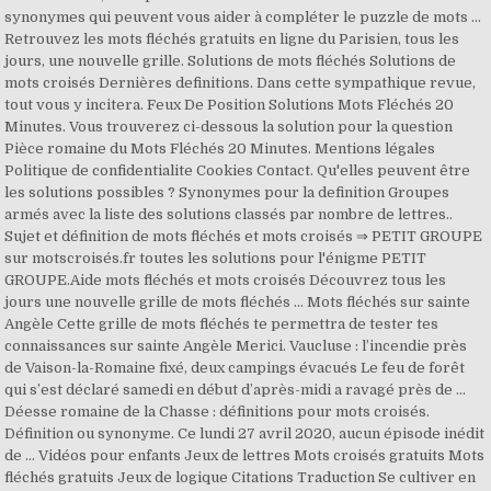
synonymes qui peuvent vous aider à compléter le puzzle de mots …
Retrouvez les mots fléchés gratuits en ligne du Parisien, tous les
jours, une nouvelle grille. Solutions de mots fléchés Solutions de
mots croisés Dernières definitions. Dans cette sympathique revue,
tout vous y incitera. Feux De Position Solutions Mots Fléchés 20
Minutes. Vous trouverez ci-dessous la solution pour la question
Pièce romaine du Mots Fléchés 20 Minutes. Mentions légales
Politique de confidentialite Cookies Contact. Qu'elles peuvent être
les solutions possibles ? Synonymes pour la definition Groupes
armés avec la liste des solutions classés par nombre de lettres..
Sujet et définition de mots fléchés et mots croisés ⇒ PETIT GROUPE
sur motscroisés.fr toutes les solutions pour l'énigme PETIT
GROUPE.Aide mots fléchés et mots croisés Découvrez tous les
jours une nouvelle grille de mots fléchés … Mots fléchés sur sainte
Angèle Cette grille de mots fléchés te permettra de tester tes
connaissances sur sainte Angèle Merici. Vaucluse : l’incendie près
de Vaison-la-Romaine fixé, deux campings évacués Le feu de forêt
qui s’est déclaré samedi en début d’après-midi a ravagé près de …
Déesse romaine de la Chasse : définitions pour mots croisés.
Définition ou synonyme. Ce lundi 27 avril 2020, aucun épisode inédit
de … Vidéos pour enfants Jeux de lettres Mots croisés gratuits Mots
fléchés gratuits Jeux de logique Citations Traduction Se cultiver en