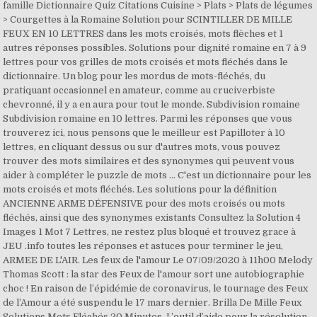
famille Dictionnaire Quiz Citations Cuisine > Plats > Plats de légumes
> Courgettes à la Romaine Solution pour SCINTILLER DE MILLE
FEUX EN 10 LETTRES dans les mots croisés, mots flèches et 1
autres réponses possibles. Solutions pour dignité romaine en 7 à 9
lettres pour vos grilles de mots croisés et mots fléchés dans le
dictionnaire. Un blog pour les mordus de mots-fléchés, du
pratiquant occasionnel en amateur, comme au cruciverbiste
chevronné, il y a en aura pour tout le monde. Subdivision romaine
Subdivision romaine en 10 lettres. Parmi les réponses que vous
trouverez ici, nous pensons que le meilleur est Papilloter à 10
lettres, en cliquant dessus ou sur d'autres mots, vous pouvez
trouver des mots similaires et des synonymes qui peuvent vous
aider à compléter le puzzle de mots … C'est un dictionnaire pour les
mots croisés et mots fléchés. Les solutions pour la définition
ANCIENNE ARME DÉFENSIVE pour des mots croisés ou mots
fléchés, ainsi que des synonymes existants Consultez la Solution 4
Images 1 Mot 7 Lettres, ne restez plus bloqué et trouvez grace à
JEU .info toutes les réponses et astuces pour terminer le jeu,
ARMEE DE L'AIR. Les feux de l'amour Le 07/09/2020 à 11h00 Melody
Thomas Scott : la star des Feux de l'amour sort une autobiographie
choc ! En raison de l’épidémie de coronavirus, le tournage des Feux
de l’Amour a été suspendu le 17 mars dernier. Brilla De Mille Feux
Solutions Mots Fléchés 20 Minutes. L’outil d’aide pour la résolution