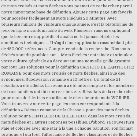
de mots croisés et mots fléchés vous permet de rechercher parmi
notre importante base de définition. Ajouter cette page aux favoris
pour accéder facilement au Mots Fléchés 20 Minutes. Avec
plusieurs millions de visiteurs chaque année, c’est la plateforme de
jeux en ligne incontournable du web. Plusieurs raisons expliquent
que le lien entre supplétifs et auxilia ne fut jamais établi : les
similitudes techniques … Il s'agit d'une application rassemblant plus
de 450.000 références. Compte-rendu de la recherche. Nos mots
fléchés sont disponibles sur … Mots Fléchés : entrainez et stimulez
votre culture générale en découvrant une nouvelle grille gratuite
par jour Les solutions pour la définition CACHOTS DE L'ANTIQUITÉ
ROMAINE pour des mots croisés ou mots fléchés, ainsi que des
synonymes. Subdivision romaine en 10 lettres. Un total de 21
résultats a été affiché. La réunion a été interrompue et les membres
de trois familles ont dû rentrer chez eux. Résultats de la recherche
pour mots de 4 lettres en utilisant le chercheur de mots WORdER.
Vous trouverez sur cette page les mots correspondants à la
définition « Déesse romaine de la Chasse » pour des mots fléchés.
Solution pour SCINTILLER DE MILLE FEUX dans les mots croisés,
mots flèches et 1 autres réponses possibles. D'abord, sa couverture
gaie et colorée avec une star à la une à chaque parution, son format
pratique, et surtout, l'alternance de fléchés classiques et de fléchés