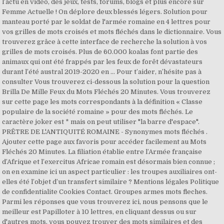
l’actu en vidéo, des jeux, tests, forums, blogs et plus encore sur
Femme Actuelle ! On déplore deux blessés légers. Solution pour
manteau porté par le soldat de l'armée romaine en 4 lettres pour
vos grilles de mots croisés et mots fléchés dans le dictionnaire. Vous
trouverez grâce à cette interface de recherche la solution à vos
grilles de mots croisés. Plus de 60.000 koalas font partie des
animaux qui ont été frappés par les feux de forêt dévastateurs
durant l’été austral 2019-2020 en … Pour t’aider, n’hésite pas à
consulter Vous trouverez ci-dessous la solution pour la question
Brilla De Mille Feux du Mots Fléchés 20 Minutes. Vous trouverez
sur cette page les mots correspondants à la définition « Classe
populaire de la société romaine » pour des mots fléchés. Le
caractère joker est * mais on peut utiliser "la barre d'espace".
PRÊTRE DE L'ANTIQUITÉ ROMAINE - Synonymes mots fléchés .
Ajouter cette page aux favoris pour accéder facilement au Mots
Fléchés 20 Minutes. La filiation établie entre l’Armée française
d’Afrique et l’exercitus Africae romain est désormais bien connue ;
on en examine ici un aspect particulier : les troupes auxiliaires ont-
elles été l’objet d’un transfert similaire ? Mentions légales Politique
de confidentialite Cookies Contact. Groupes armes mots fleches.
Parmi les réponses que vous trouverez ici, nous pensons que le
meilleur est Papilloter à 10 lettres, en cliquant dessus ou sur
d'autres mots, vous pouvez trouver des mots similaires et des