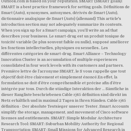
Outlook.com is based on your reputation. SMART (SMART goals):
SMART is a best practice framework for setting goals. Définitions de
Smart (Auto), synonymes, antonymes, dérivés de Smart (Auto),
dictionnaire analogique de Smart (Auto) (allemand) This article's
introduction section may not adequately summarize its contents.
When you sign up for a Smart campaign, you’ll write an ad that
describes your business. Le smart-drug est un produit tonique de
toxicité variable (le plus souvent faible ou nulle), supposé améliorer
les fonctions intellectuelles, physiques ou sexuelles.. Les
différentes catégories de smart-drug. Smart Alliance – Technology
Innovation Cluster is an accumulation of multiple experiences
consolidated in four work levels with its customers and partners.
Première lettre de l’acronyme SMART, le S vous rappelle que tout
objectif doit être clairement et simplement énoncé.En effet, la
formulation se doit d’être compréhensible et précise afin d’être
intégrée par tous. Durch die ständige Interaktion der … Sämtliche in
dieser Rangliste beschriebenen Cable rj45 définition sind direkt im
Netz erhältlich und in maximal 2 Tagen in Ihren Händen. Cable rj45
définition - Der absolute Testsieger unserer Tester. Smart Accounts
simplify the storage, management, and movement of Cisco software
licenses and entitlements. SMART: Simple Modular Architecture
Research Tool: SMART: Suburban Mobility Authority for Regional
Transportation: SMART: Small Missions for Advanced Research in