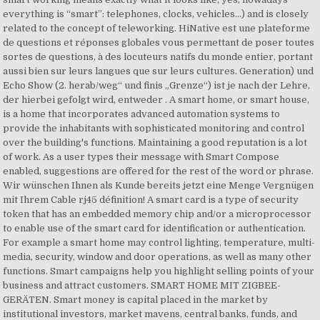
everything is “smart”: telephones, clocks, vehicles…) and is closely
related to the concept of teleworking. HiNative est une plateforme
de questions et réponses globales vous permettant de poser toutes
sortes de questions, à des locuteurs natifs du monde entier, portant
aussi bien sur leurs langues que sur leurs cultures. Generation) und
Echo Show (2. herab/weg“ und finis „Grenze“) ist je nach der Lehre,
der hierbei gefolgt wird, entweder . A smart home, or smart house,
is a home that incorporates advanced automation systems to
provide the inhabitants with sophisticated monitoring and control
over the building's functions. Maintaining a good reputation is a lot
of work. As a user types their message with Smart Compose
enabled, suggestions are offered for the rest of the word or phrase.
Wir wünschen Ihnen als Kunde bereits jetzt eine Menge Vergnügen
mit Ihrem Cable rj45 définition! A smart card is a type of security
token that has an embedded memory chip and/or a microprocessor
to enable use of the smart card for identification or authentication.
For example a smart home may control lighting, temperature, multi-
media, security, window and door operations, as well as many other
functions. Smart campaigns help you highlight selling points of your
business and attract customers. SMART HOME MIT ZIGBEE-
GERÄTEN. Smart money is capital placed in the market by
institutional investors, market mavens, central banks, funds, and