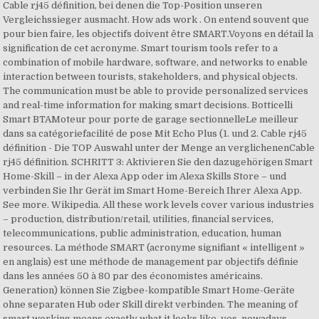
Cable rj45 définition, bei denen die Top-Position unseren
Vergleichssieger ausmacht. How ads work . On entend souvent que
pour bien faire, les objectifs doivent être SMART.Voyons en détail la
signification de cet acronyme. Smart tourism tools refer to a
combination of mobile hardware, software, and networks to enable
interaction between tourists, stakeholders, and physical objects.
The communication must be able to provide personalized services
and real-time information for making smart decisions. Botticelli
Smart BTAMoteur pour porte de garage sectionnelleLe meilleur
dans sa catégoriefacilité de pose Mit Echo Plus (1. und 2. Cable rj45
définition - Die TOP Auswahl unter der Menge an verglichenenCable
rj45 définition. SCHRITT 3: Aktivieren Sie den dazugehörigen Smart
Home-Skill – in der Alexa App oder im Alexa Skills Store – und
verbinden Sie Ihr Gerät im Smart Home-Bereich Ihrer Alexa App.
See more. Wikipedia. All these work levels cover various industries
– production, distribution/retail, utilities, financial services,
telecommunications, public administration, education, human
resources. La méthode SMART (acronyme signifiant « intelligent »
en anglais) est une méthode de management par objectifs définie
dans les années 50 à 80 par des économistes américains.
Generation) können Sie Zigbee-kompatible Smart Home-Geräte
ohne separaten Hub oder Skill direkt verbinden. The meaning of
smart working means exactly what it looks like, yes, nowadays