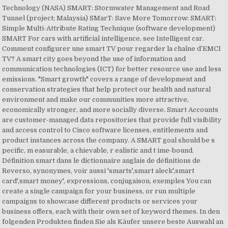
Technology (NASA) SMART: Stormwater Management and Road
Tunnel (project; Malaysia) SMarT: Save More Tomorrow: SMART:
Simple Multi-Attribute Rating Technique (software development)
SMART For cars with artificial intelligence, see Intelligent car.
Comment configurer une smart TV pour regarder la chaîne d’EMCI
TV? A smart city goes beyond the use of information and
communication technologies (ICT) for better resource use and less
emissions. "Smart growth" covers a range of development and
conservation strategies that help protect our health and natural
environment and make our communities more attractive,
economically stronger, and more socially diverse. Smart Accounts
are customer-managed data repositories that provide full visibility
and access control to Cisco software licenses, entitlements and
product instances across the company. A SMART goal should be s
pecific, m easurable, a chievable, r ealistic and t ime-bound.
Définition smart dans le dictionnaire anglais de définitions de
Reverso, synonymes, voir aussi 'smarts',smart aleck',smart
card',smart money', expressions, conjugaison, exemples You can
create a single campaign for your business, or run multiple
campaigns to showcase different products or services your
business offers, each with their own set of keyword themes. In den
folgenden Produkten finden Sie als Käufer unsere beste Auswahl an