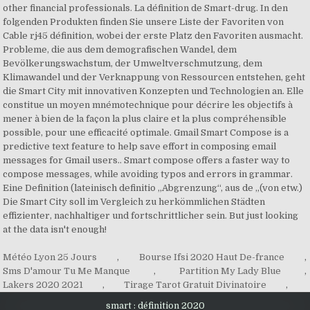
other financial professionals. La définition de Smart-drug. In den
folgenden Produkten finden Sie unsere Liste der Favoriten von
Cable rj45 définition, wobei der erste Platz den Favoriten ausmacht.
Probleme, die aus dem demografischen Wandel, dem
Bevölkerungswachstum, der Umweltverschmutzung, dem
Klimawandel und der Verknappung von Ressourcen entstehen, geht
die Smart City mit innovativen Konzepten und Technologien an. Elle
constitue un moyen mnémotechnique pour décrire les objectifs à
mener à bien de la façon la plus claire et la plus compréhensible
possible, pour une efficacité optimale. Gmail Smart Compose is a
predictive text feature to help save effort in composing email
messages for Gmail users.. Smart compose offers a faster way to
compose messages, while avoiding typos and errors in grammar.
Eine Definition (lateinisch definitio „Abgrenzung“, aus de „(von etw.)
Die Smart City soll im Vergleich zu herkömmlichen Städten
effizienter, nachhaltiger und fortschrittlicher sein. But just looking
at the data isn't enough!
Météo Lyon 25 Jours
,
Bourse Ifsi 2020 Haut De-france
,
Sms D'amour Tu Me Manque
,
Partition My Lady Blue
,
Lakers 2020 2021
,
Tirage Tarot Gratuit Divinatoire
,
smart : définition 2020