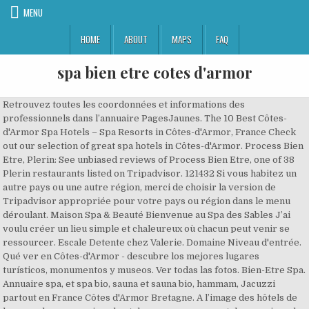
MENU
HOME
ABOUT
MAPS
FAQ
spa bien etre cotes d'armor
Retrouvez toutes les coordonnées et informations des
professionnels dans l’annuaire PagesJaunes. The 10 Best Côtes-
d'Armor Spa Hotels – Spa Resorts in Côtes-d'Armor, France Check
out our selection of great spa hotels in Côtes-d'Armor. Process Bien
Etre, Plerin: See unbiased reviews of Process Bien Etre, one of 38
Plerin restaurants listed on Tripadvisor. 121432 Si vous habitez un
autre pays ou une autre région, merci de choisir la version de
Tripadvisor appropriée pour votre pays ou région dans le menu
déroulant. Maison Spa & Beauté Bienvenue au Spa des Sables J’ai
voulu créer un lieu simple et chaleureux où chacun peut venir se
ressourcer. Escale Detente chez Valerie. Domaine Niveau d'entrée.
Qué ver en Côtes-d'Armor - descubre los mejores lugares
turísticos, monumentos y museos. Ver todas las fotos. Bien-Etre Spa.
Annuaire spa, et spa bio, sauna et sauna bio, hammam, Jacuzzi
partout en France Côtes d'Armor Bretagne. A l’image des hôtels de