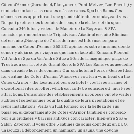
Côtes-d'Armor (Gurunhuel, Plougonver, Pont-Melvez, Loc-Envel...) y
contacta con las casas rurales más cercanas. Spa Les Bains. Ces
séances vous apporteront une grande détente en soulageant vos …
De quoi profiter des bienfaits de l’eau, de la chaleur et du sport.
Consulta 246 fotos y videos de Manoir de La Rogerais & SPA
tomados por miembros de Tripadvisor. Añadir al circuito Eliminar
del circuito ¡Obsequio de 7 días de francés! Información para
turismo en Cotes-d'Armor: 269.231 opiniones sobre turismo, dónde
comer y alojarse por viajeros que han estado allí. Zenoam. Pléneuf-
Val-André : Spa du Val André Situé à 50m de la magnifique plage de
Trestraou sur la côte de Granit Rose, le SPA Les Bains vous accueille
dans un cadre hors du commun. Our spa hotel in Perros-Guirec Ideal
for visiting the Côtes d’Armor Wherever you turn your head on the
Côtes d’Armor - the location of our spa hotel - you’ll see a range of
exceptional sites on offer, which can aptly be considered “must-see”
attractions. L’ensemble des établissements proposés ont été visités,
audités et sélectionnés pour la qualité de leurs prestations et de
leurs installations. Visita virtual. Famoso por la belleza de sus
paisajes, el departamento de Côtes-d'Armor también es conocido
por sus ciudades y barrios antiguos con carácter. Bien-être Spa &
Salón, Zapopan. Il vous offre 5 cabines de soins dont deux en DUO,
un jacuzzi à débordement, un hammam, un sauna, une douche