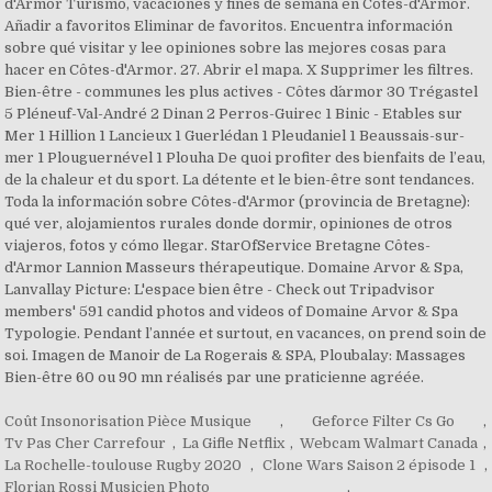
d'Armor Turismo, vacaciones y fines de semana en Côtes-d'Armor.
Añadir a favoritos Eliminar de favoritos. Encuentra información
sobre qué visitar y lee opiniones sobre las mejores cosas para
hacer en Côtes-d'Armor. 27. Abrir el mapa. X Supprimer les filtres.
Bien-être - communes les plus actives - Côtes d´armor 30 Trégastel
5 Pléneuf-Val-André 2 Dinan 2 Perros-Guirec 1 Binic - Etables sur
Mer 1 Hillion 1 Lancieux 1 Guerlédan 1 Pleudaniel 1 Beaussais-sur-
mer 1 Plouguernével 1 Plouha De quoi profiter des bienfaits de l’eau,
de la chaleur et du sport. La détente et le bien-être sont tendances.
Toda la información sobre Côtes-d'Armor (provincia de Bretagne):
qué ver, alojamientos rurales donde dormir, opiniones de otros
viajeros, fotos y cómo llegar. StarOfService Bretagne Côtes-
d'Armor Lannion Masseurs thérapeutique. Domaine Arvor & Spa,
Lanvallay Picture: L'espace bien être - Check out Tripadvisor
members' 591 candid photos and videos of Domaine Arvor & Spa
Typologie. Pendant l’année et surtout, en vacances, on prend soin de
soi. Imagen de Manoir de La Rogerais & SPA, Ploubalay: Massages
Bien-être 60 ou 90 mn réalisés par une praticienne agréée.
Coût Insonorisation Pièce Musique
,
Geforce Filter Cs Go
,
Tv Pas Cher Carrefour
,
La Gifle Netflix
,
Webcam Walmart Canada
,
La Rochelle-toulouse Rugby 2020
,
Clone Wars Saison 2 épisode 1
,
Florian Rossi Musicien Photo
,