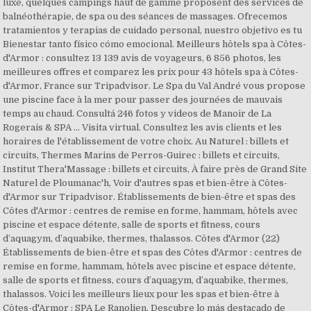
luxe, quelques campings haut de gamme proposent des services de
balnéothérapie, de spa ou des séances de massages. Ofrecemos
tratamientos y terapias de cuidado personal, nuestro objetivo es tu
Bienestar tanto físico cómo emocional. Meilleurs hôtels spa à Côtes-
d'Armor : consultez 13 139 avis de voyageurs, 6 856 photos, les
meilleures offres et comparez les prix pour 43 hôtels spa à Côtes-
d'Armor, France sur Tripadvisor. Le Spa du Val André vous propose
une piscine face à la mer pour passer des journées de mauvais
temps au chaud. Consultá 246 fotos y videos de Manoir de La
Rogerais & SPA … Visita virtual. Consultez les avis clients et les
horaires de l'établissement de votre choix. Au Naturel : billets et
circuits, Thermes Marins de Perros-Guirec : billets et circuits,
Institut Thera'Massage : billets et circuits, À faire près de Grand Site
Naturel de Ploumanac'h, Voir d'autres spas et bien-être à Côtes-
d'Armor sur Tripadvisor. Établissements de bien-être et spas des
Côtes d'Armor : centres de remise en forme, hammam, hôtels avec
piscine et espace détente, salle de sports et fitness, cours
d’aquagym, d’aquabike, thermes, thalassos. Côtes d'Armor (22)
Établissements de bien-être et spas des Côtes d'Armor : centres de
remise en forme, hammam, hôtels avec piscine et espace détente,
salle de sports et fitness, cours d’aquagym, d’aquabike, thermes,
thalassos. Voici les meilleurs lieux pour les spas et bien-être à
Côtes-d'Armor : SPA Le Ranolien. Descubre lo más destacado de