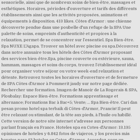
sensorielle, ainsi que de nombreux soins de bien-être, massages et
esthétiques. Horaires, périodes d'ouverture et tarifs des différents
établissements ainsi que les activités proposées, animations et
équipements à disposition. 413 likes. Côtes d'Armor : une chienne
découverte pendue dans une poubelle d'un refuge de la SPA Une
palette de soins, empreints d’authenticité et propices à la
relaxation, permet de se concentrer sur l’essentiel. Spa Bien-être.
Spa NUXE L'Agapa. Trouver un hôtel avec piscine ou spa.Découvrez
dans notre annuaire tous les hôtels des Côtes d'Armor proposant
des services bien-être.Spa, piscine couverte ou extérieure, sauna,
hammam, massages et soins du corps, trouvez l’établissement idéal
pour organiser votre séjour ou votre week-end relaxation et
détente. Retrouvez toutes les horaires d'ouverture et de fermeture
de SPA Côtes d'Armor à Pommerit jaudy sur notre page dédiée.
Rechercher une formation. Imagen de Manoir de La Rogerais & SPA,
Ploubalay: Espace Bien-être. Formations apprentissage et
alternance; Formations Bac à Bac+5; Vente; ... Spa Bien-être. Cari dan
pesan promo hotel spa terbaik di Côtes-d'Armor, Prancis! Il peut
être relaxant ou stimulant, de la tête aux pieds, à l'huile ou habillé.
Cette version de notre site internet s'adresse aux personnes
parlant français en France. Hoteles spa en Cotes-d'Armor: 13.135
opiniones de hoteles y 6.842 fotos de viajeros, y los precios más
baratos para 43 hoteles en Cotes-d'Armor. Accordez-vous un