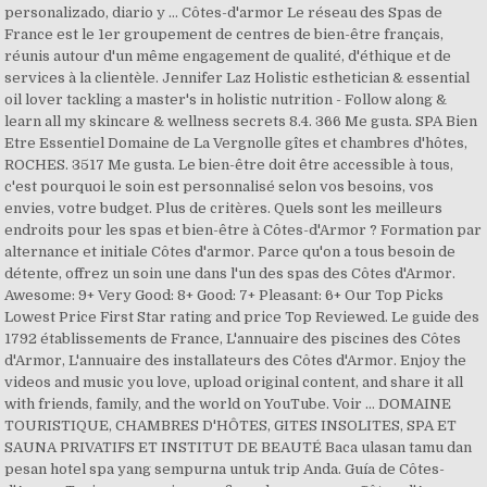
personalizado, diario y … Côtes-d'armor Le réseau des Spas de
France est le 1er groupement de centres de bien-être français,
réunis autour d'un même engagement de qualité, d'éthique et de
services à la clientèle. Jennifer Laz Holistic esthetician & essential
oil lover tackling a master's in holistic nutrition - Follow along &
learn all my skincare & wellness secrets 8.4. 366 Me gusta. SPA Bien
Etre Essentiel Domaine de La Vergnolle gîtes et chambres d'hôtes,
ROCHES. 3517 Me gusta. Le bien-être doit être accessible à tous,
c'est pourquoi le soin est personnalisé selon vos besoins, vos
envies, votre budget. Plus de critères. Quels sont les meilleurs
endroits pour les spas et bien-être à Côtes-d'Armor ? Formation par
alternance et initiale Côtes d'armor. Parce qu'on a tous besoin de
détente, offrez un soin une dans l'un des spas des Côtes d'Armor.
Awesome: 9+ Very Good: 8+ Good: 7+ Pleasant: 6+ Our Top Picks
Lowest Price First Star rating and price Top Reviewed. Le guide des
1792 établissements de France, L'annuaire des piscines des Côtes
d'Armor, L'annuaire des installateurs des Côtes d'Armor. Enjoy the
videos and music you love, upload original content, and share it all
with friends, family, and the world on YouTube. Voir … DOMAINE
TOURISTIQUE, CHAMBRES D'HÔTES, GITES INSOLITES, SPA ET
SAUNA PRIVATIFS ET INSTITUT DE BEAUTÉ Baca ulasan tamu dan
pesan hotel spa yang sempurna untuk trip Anda. Guía de Côtes-