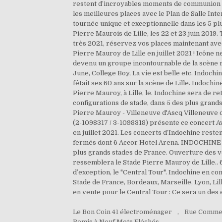
restent d’incroyables moments de communion av
les meilleures places avec le Plan de Salle I
tournée unique et exceptionnelle dans les 5 pl
Pierre Maurois de Lille, les 22 et 23 juin 2019
très 2021, réservez vos places maintenant avec 
Pierre Mauroy de Lille en juillet 2021 ! Icône
devenu un groupe incontournable de la scène ro
June, College Boy, La vie est belle etc. Indoch
fêtait ses 60 ans sur la scène de Lille. Indochi
Pierre Mauroy, à Lille, le. Indochine sera de
configurations de stade, dans 5 des plus gran
Pierre Mauroy - Villeneuve d'Ascq Villeneuve 
(2-1098317 / 3-1098318) présente ce concert Av
en juillet 2021. Les concerts d’Indochine res
fermés dont 6 Accor Hotel Arena. INDOCHINE 
plus grands stades de France. Ouverture des ve
ressemblera le Stade Pierre Mauroy de Lille.. 
d’exception, le "Central Tour". Indochine en conc
Stade de France, Bordeaux, Marseille, Lyon, Lil
en vente pour le Central Tour : Ce sera un des 
Le Bon Coin 41 électroménager
,
Rue Comme
Remis à Neuf Mots Fléchés