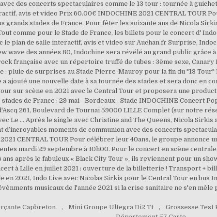
ec des concerts spectaculaires comme le 13 tour : tournée à guichet
nteractif, avis et video Prix 60.00€ INDOCHINE 2021 CENTRAL TOUR Po
us grands stades de France. Pour fêter les soixante ans de Nicola Sirk
. Tout comme pour le Stade de France, les billets pour le concert d' I
le plan de salle interactif, avis et video sur Auchan.fr Surprise, Indo
 new wave des années 80, Indochine sera révélé au grand public grâce à
ck française avec un répertoire truffé de tubes : 3ème sexe, Canary Ba
ine : pluie de surprises au Stade Pierre-Mauroy pour la fin du "13 Tour
ne a ajouté une nouvelle date à sa tournée des stades et sera donc en c
 retour sur scène en 2021 avec le Central Tour et proposera une produ
ds stades de France : 29 mai - Bordeaux - Stade INDOCHINE Concert Po
d'Ascq 261, Boulevard de Tournai 59000 LILLE Complet (sur notre ré
ec Le … Après le single avec Christine and The Queens, Nicola Sirkis a
tent d’incroyables moments de communion avec des concerts spectaculai
2021 CENTRAL TOUR Pour célébrer leur 40ans, le groupe annonce une 
ntes mardi 29 septembre à 10h00. Pour le concert en scène centrale, il
6 ans après le fabuleux « Black City Tour », ils reviennent pour un sh
ert à Lille en juillet 2021 : ouverture de la billetterie ! Transport + bi
le en 2021, Indo Live avec Nicolas Sirkis pour le Central Tour en bus I
évènments musicaux de l'année 2021 si la crise sanitaire ne s'en mêle p
rçante Capbreton
,
Mini Groupe Ultegra Di2 Tt
,
Grossesse Test P
,
Département 57 Carte