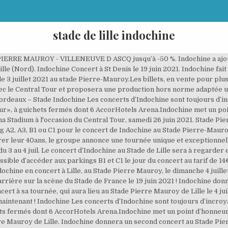
stade de lille indochine
PIERRE MAUROY - VILLENEUVE D ASCQ jusqu’à -50 %. Indochine a ajout
le (Nord). Indochine Concert à St Denis le 19 juin 2021. Indochine fait
le 3 juillet 2021 au stade Pierre-Mauroy.Les billets, en vente pour plu
ec le Central Tour et proposera une production hors norme adaptée u
 Bordeaux – Stade Indochine Les concerts d’Indochine sont toujours d’
r», à guichets fermés dont 6 AccorHotels Arena.Indochine met un po
 Stadium à l'occasion du Central Tour, samedi 26 juin 2021. Stade Pierre
A2, A3, B1 ou C1 pour le concert de Indochine au Stade Pierre-Mauroy, 
eur 40ans, le groupe annonce une tournée unique et exceptionnelle 
 3 au 4 juil. Le concert d’Indochine au Stade de Lille sera à regarder 
ible d’accéder aux parkings B1 et C1 le jour du concert au tarif de 14
chine en concert à Lille, au Stade Pierre Mauroy, le dimanche 4 juillet
arrière sur la scène du Stade de France le 19 juin 2021 ! Indochine do
ert à sa tournée, qui aura lieu au Stade Pierre Mauroy de Lille le 4 juil
s maintenant ! Indochine Les concerts d’Indochine sont toujours d’inc
s fermés dont 6 AccorHotels Arena.Indochine met un point d’honneur à 
rre Mauroy de Lille. Indochine donnera un second concert au Stade Pie