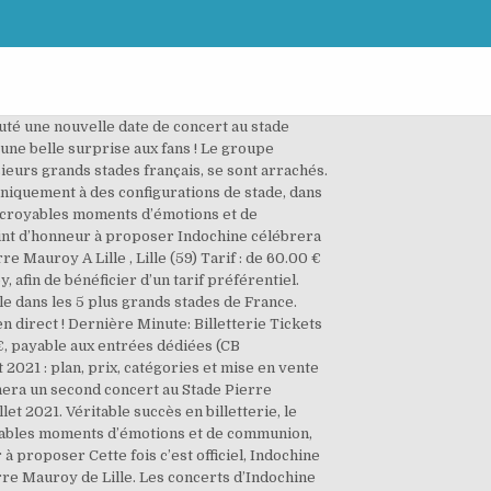
é une nouvelle date de concert au stade
 une belle surprise aux fans ! Le groupe
sieurs grands stades français, se sont arrachés.
niquement à des configurations de stade, dans
incroyables moments d’émotions et de
int d’honneur à proposer Indochine célébrera
 Mauroy A Lille , Lille (59) Tarif : de 60.00 €
afin de bénéficier d’un tarif préférentiel.
dans les 5 plus grands stades de France.
en direct ! Dernière Minute: Billetterie Tickets
€, payable aux entrées dédiées (CB
 2021 : plan, prix, catégories et mise en vente
nnera un second concert au Stade Pierre
let 2021. Véritable succès en billetterie, le
royables moments d’émotions et de communion,
proposer Cette fois c’est officiel, Indochine
rre Mauroy de Lille. Les concerts d’Indochine