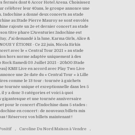
s fermés dont 6 Accor Hotel Arena. Choisissez
ur célébrer leur 40ans, le groupe annonce une
is, Indochine a donné deux concerts au stade
ndochine au Stade Pierre Mauroy se sont envolés
chine rajoute un 2e et dernier concert au stade
 son titre phare L'Aventurier.Indochine est
y, J'ai demandé à la lune, Karma Girls, Alice &
" NOUS Y ÉTIONS - Ce 22 juin, Nicola Sirkis
oncert avec le « Central Tour 2021 » au stade
ction hors norme adaptée uniquement à des
p Rock Samedi 03 Juillet 2021 - 20h00 Stade
seau) KMS Live en accord avec Play Two Live
nnonce une 2e date du « Central Tour » à Lille
res comme le 13 tour : tournée à guichets
tournée unique et exceptionnelle dans les 5
 y a donc 3 catégories et voici à quoi
ow gigantesque et une tournée anniversaire
llet pour le concert d'Indochine dans 5 stades :
ndochine en concert : de nouveaux billets mis
as ! Réservez vos billets maintenant !
ositif
,
Caroline Du Nord Maison à Vendre
,
,