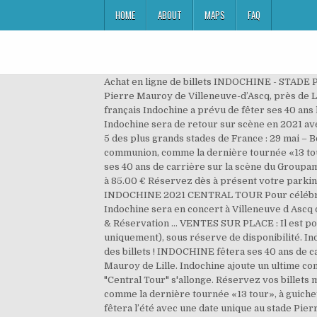
HOME
ABOUT
MAPS
FAQ
Achat en ligne de billets INDOCHINE - STADE 
Pierre Mauroy de Villeneuve-d’Ascq, près de Lil
français Indochine a prévu de fêter ses 40 ans 
Indochine sera de retour sur scène en 2021 av
5 des plus grands stades de France : 29 mai –
communion, comme la dernière tournée «13 tou
ses 40 ans de carrière sur la scène du Groupama
à 85.00 € Réservez dès à présent votre parking 
INDOCHINE 2021 CENTRAL TOUR Pour célébrer l
Indochine sera en concert à Villeneuve d Ascq du
& Réservation … VENTES SUR PLACE : Il est poss
uniquement), sous réserve de disponibilité. Indo
des billets ! INDOCHINE fêtera ses 40 ans de c
Mauroy de Lille. Indochine ajoute un ultime conc
"Central Tour" s'allonge. Réservez vos billet
comme la dernière tournée «13 tour», à guichet
fêtera l’été avec une date unique au stade Pie