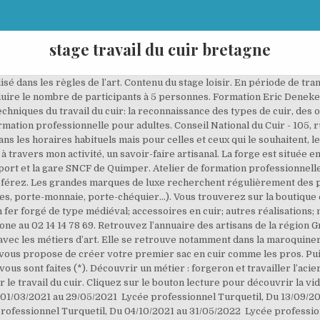
stage travail du cuir bretagne
2 Lycée professionnel Turquetil. Nous sommes admiratifs devant le travail réalisé par ce couple d'artisans installé à Callac dans les Côtes d'Armor. Le cuir est son élément. Durant le stage, plusieurs points peuvent être abordés selon votre niveau et votre projet :. Lieu de l'atelier : Maroquinerie du Cotentin La Martinière 50200 Ancteville (à 10 mn de Coutances) Votre itinéraire sur Google map Le règlement se fait à la réservation. Suite . Artisan-formateur cuir Formateur Cuir. Dans cet atelier d'apprentissage des techniques professionnelles du métier de mécanicien monteur / mécanicienne doubleuse en fourrure, vous pourrez acquérir les fondamentaux du poste, dans le respect des techniques professionnelles traditionnelles et contemporaines.Vous pourrez acquérir des compétences complémentaires de mécanicien doubleur / mécanicienne doubleuse puis évoluer vers un poste de... Cet atelier vous permettra d'acquérir les compétences de base de fourreur, dans le respect des techniques professionnelles traditionnelles et contemporaines.Vous pourrez acquérir des compétences complémentaires de fourreur, puis évoluer vers un poste de technicien polyvalent dans un atelier de fourreur. Ils perpétuent le travail du cuir et de la tapisserie sur meuble en rénovant des fauteuils club. En investissant dans l'achat de matériel en 1997 Vincent GRANDE travaille par lui-même les cuirs et la maroquinerie, en vrai passionné. Pour se former (et trouver du travail), il est conseillé de suivre un cursus en maroquinerie puis de multiplier les stages auprès des professionnels pour se spécialiser dans la ganterie. Découverte : De la matière sous ses différents aspects, Des outils traditionnels pour le travail à la main. Vous allez aussi coudre à la main, encoller, teindre les tranches du cuir, bref, vous allez vous glisser dans la peau d’un maroquinier. De la petite réparation jusqu’au changement total du cuir, mes compétences et mon savoir-faire sont à votre service pour répondre à toutes vos attentes. En cas d'annulation due à la crise sanitaire, vous pourrez vous inscrire sur une autre date. Accueil. le mardi de 9h à 12h30 et de 13h45 à 17h15 ( … Des stages découverte du travail du cuir sont proposés à Ancteville. La concurrence est forte et les débouchés limités. Lêr Kern, cuirs de Cornouailles. - Habileté au travail manuel. Réouverture le lundi 4 janvier 2021 à 14h. Préparer le CAP fourrure en 1 an, à Paris. Le lundi et le samedi matin sur rendez-vous. : 01 43 59 05 69 - Fax : 01 43 59 30 02 Les sièges restaurés font partie de notre patrimoine français. Vous le dessinez, le patronnez, le découpez. Le maroquinier qui maîtrise toutes ces techniques peut ensuite réaliser des prototypes et réaliser des sacs. Vous avez reçu un bon cadeau ? Maryse Moalic d’Assistance Cuir Bretagne vous souhaite la bienvenue sur son site. 3e générale Disponible du 11 janvier 2021 au 6 juin 2021. Découvrez ou faites découvrir à vos proches, le travail artisanal du cuir et fabriquez votre objet en cuir comme un pro. The GRETA of Creation, Design and Fine Crafts, Dispositifs de formation professionnelle des salariés, Aides à l’employeur pour financer la formation des salariés en activité partielle. - Gantier: Il découpe le cuir, le coud et le décore pour fabriquer des gants. La maroquinerie est fermée du 26 Déc. se former aux techniques de base du travail du cuir. maroquinière Suite . Stage de bourrellerie: Stage de bourrellerie, initiation au travail du cuir, réparation de votre matériel d’équitation, harnais, licol, couture … Atelier cuir- chaussons bébé – 70700 Frasne le château Création, réparation et entretien. En restaurant un siège ancien, vous contribuez à pérenniser ce patrimoine. Les cours ont lieu. La restauration des fauteuils club en cuir est réalisée soit en conservant le cuir d'origine ancien (dans la mesure du possible), soit en remplaçant le cuir par une peau neuve patinée à l'ancienne ou bien par une peau de couleur. La gainerie offre la possibilité d'anoblir une grande partie des objets qui nous entourent. sacs et accessoires en cuir recycl ... Travail du cuir Suite . Maroquinerie, sellerie. Découverte du métier de coiffeur. Stage maroquinerie personnalisé, fabrication d’un objet en cuir à votre image. Cuir, cuir perforé, cuir Alcantara, skaï, peaux 