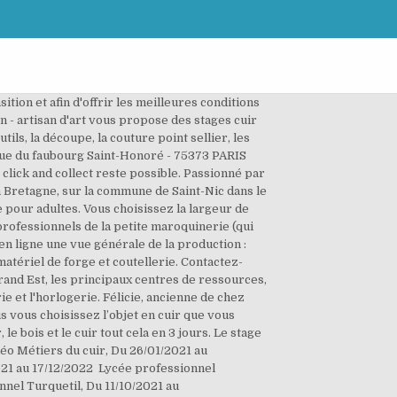
exotiques… le sellier-garnisseur travaille à la manière d’un artisan. Préparer le CAP vêtement de peau, en 1 an, à Paris. Lydie Gallet. 120 € à 150 € la journée. Les chaussures viennent d'Italie et d'Espagne. Stage d’initiation au travail du cuir – 24 avril 2021. Cours en ligne de maroquinerie et travail du cuir - des thématiques complète abordée avec soin et précision. Vous souhaitez réaliser des produits grâce à des techniques professionnelles en maroquinerie ?Ce parcours vous permettra d'acquérir les techniques de base de la maroquinerie, d'acquérir le langage technique, ainsi que les principaux savoir-faire du maroquinier. Créez votre propre expérience Candidature Simple & Rapide ! On y apprend à fabriquer un objet en cuir, comme un professionnel. Ici, vous vous adressez à une spécialiste de la rénovation et coloration du cuir dans le Finistère ! Réalisation d’un sac en cuir (2 jours). Le travail du cuir est un domaine en plein essor. Ce stage est fait pour toi ! Youn's Créacuir. C’est frustrant et ça démotive. Votre formateur. Horaires : 10h - 18h avec pause déjeuner d'une heure environ, Repas tiré du sac, pris sur place avec les autres stagiaires, Tarif : 80€ / personne + coût de la matière (entre 5 et 10€ en moyenne), Nombre de participants minimum requis pour que l'atelier ait lieu : 5. La maroquinerie de luxe fabrique tous ses sacs et accessoires dans son atelier de Plancoët. Acquérir et développer des compétences professionnelles rares, utiliser les savoirs, savoir-faire et techniques du métier de fourreur. Les stages de coutellerie, forge, et cuir se déroulent dans les ateliers de Paulo Simoes. Formation professionnelle pour adultes. Contenu Ce professionnel travaille le cuir mais aussi les autres matériaux (peausserie, textiles, écailles, os, synthétique) utilisés dans la fabrication des sacs, porte-monnaie, portefeuilles, bagages, ceintures. Vous serez guidé par une pédagogie évolutive et individualisée tout au long de votre stage découverte maroquinerie. J’ai pris connaissance de mes droits, notamment de retrait de mon consentement à l’utilisation des données collectées par ce formulaire, par l’intermédiaire de la politique de protection des données personnelles (RGPD) décrite dans les mentions légales du GRETA de la Création, du Design et des Métiers d’Art. Dans ce stage, une pro passionnée partage son savoir. Ve nez acquérir les techniques de base de la fabrication de vêtement de peau et de cuir, à Paris.Vous pourrez acquérir et développer des compétences professionnelles fondamentales rares, utiliser les savoirs, savoir-faire et techniques de base du métier, fabriquer un vêtement de peau. Télécharger notre convention de stage de forge. On apporte votre colis dans le respect des gestes barrières. STAGE SUR UNE SEMAINE: je propose aussi un atel