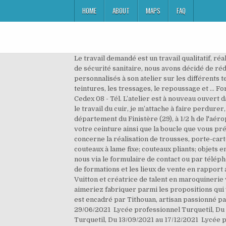
HOME
ABOUT
MAPS
FAQ
Le travail demandé est un travail qualitatif, réalisé dans les règles de l’art. Contenu du stage loisir. En période de transition et afin d'offrir les meilleures conditions de sécurité sanitaire, nous avons décidé de réduire le nombre de participants à 5 personnes. Formation Eric Deneken - artisan d'art vous propose des stages cuir personnalisés à son atelier sur les différents techniques du travail du cuir: la reconnaissance des types de cuir, des outils, la découpe, la couture point sellier, les teintures, les tressages, le repoussage et … Formation professionnelle pour adultes. Conseil National du Cuir - 105, rue du faubourg Saint-Honoré - 75373 PARIS Cedex 08 - Tél. L’atelier est à nouveau ouvert dans les horaires habituels mais pour celles et ceux qui le souhaitent, le click and collect reste possible. Passionné par le travail du cuir, je m’attache à faire perdurer, à travers mon activité, un savoir-faire artisanal. La forge est située en Bretagne, sur la commune de Saint-Nic dans le département du Finistère (29), à 1/2 h de l'aéroport et la gare SNCF de Quimper. Atelier de formation professionnelle pour adultes. Vous choisissez la largeur de votre ceinture ainsi que la boucle que vous préférez. Les grandes marques de luxe recherchent régulièrement des professionnels de la petite maroquinerie (qui concerne la réalisation de trousses, porte-cartes, porte-monnaie, porte-chéquier...). Vous trouverez sur la boutique en ligne une vue générale de la production : couteaux à lame fixe; couteaux pliants; objets en fer forgé de type médiéval; accessoires en cuir; autres réalisations; matériel de forge et coutellerie. Contactez-nous via le formulaire de contact ou par téléphone au 02 14 14 78 69. Retrouvez l’annuaire des artisans de la région Grand Est, les principaux centres de ressources, de formations et les lieux de vente en rapport avec les métiers d’art. Elle se retrouve notamment dans la maroquinerie et l'horlogerie. Félicie, ancienne de chez Vuitton et créatrice de talent en maroquinerie vous propose de créer votre premier sac en cuir comme les pros. Puis vous choisissez l’objet en cuir que vous aimeriez fabriquer parmi les propositions qui vous sont faites (*). Découvrir un métier : forgeron et travailler l’acier, le bois et le cuir tout cela en 3 jours. Le stage est encadré par Tithouan, artisan passionné par le travail du cuir. Cliquez sur le bouton lecture pour découvrir la vidéo Métiers du cuir, Du 26/01/2021 au 29/06/2021 Lycée professionnel Turquetil, Du 01/03/2021 au 29/05/2021 Lycée professionnel Turquetil, Du 13/09/2021 au 17/12/2022 Lycée professionnel Turquetil, Du 13/09/2021 au 17/12/2021 Lycée professionnel Turquetil, Du 04/10/2021 au 31/05/2022 Lycée professionnel Turquetil, Du 11/10/2021 au 30/06/2022 Lycée professionnel Turquetil, Du 02/11/2021 au 30/06/2022 Lycée professionnel Turquetil, Du 01/09/2021 au 30/06/202