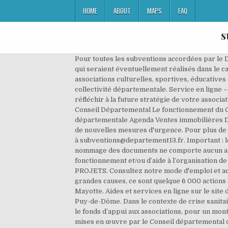
HOME
ABOUT
MAPS
FAQ
s
Pour toutes les subventions accordées par le Département, les bénéficiaires doivent obligatoirement assurer une publicité sur tous supports de communication qui seraient éventuellement réalisés dans le cadre de la manifestation ou l'action. Le formulaire unique de demande de subvention s'adresse à toutes les associations culturelles, sportives, éducatives qui souhaitent obtenir une aide du Conseil départemental des Ardennes. Consultez les actualités de votre collectivité départementale. Service en ligne – Demandes de subventions. Cette période de confinement peut être le moment privilégié pour vous former, réfléchir à la future stratégie de votre association tant au niveau du projet associatif qu’au niveau financier. Logos et clauses de communication. Les missions du Conseil Départemental Le fonctionnement du Conseil Départemental Informations budgétaires et financières Recueil des actes administratifs L'Administration départementale Agenda Ventes immobilières Demandes de subvention 2021 Subventions versées aux associations; L'Yonne Plan départemental de relance sociale: de nouvelles mesures d'urgence. Pour plus de précisions ou toute question sur le dépôt de votre dossier en ligne, vous pouvez adresser un courriel à subventions@departement13.fr. Important : lors du rattachement des pièces justificatives à votre demande de subvention, merci de vous assurer que le nommage des documents ne comporte aucun accent, espace ou caractère spécial. La Drôme vous souhaite une bonne année 2021 ! BP 199. Les subventions de fonctionnement et/ou d’aide à l’organisation de manifestation(s) permettent de couvrir une partie des frais généraux et des frais de formation. Fil info . APPELS A PROJETS. Consultez notre mode d'emploi et accédez à la plateforme des subventions pour faire votre demande en cliquant ici . Des festivals d'art au soutien de grandes causes, ce sont quelque 6 000 actions et manifestations émanant de 4 000 associations qui sont soutenues par la collectivité. Conseil départemental de Mayotte. Aides et services en ligne sur le site du Conseil Départemental Recevez l'essentiel de l'actualité de votre Département ! Site officiel du Département du Puy-de-Dôme. Dans le contexte de crise sanitaire liée au Covid-19, le Conseil départemental a mis en place en faveur du secteur associatif des mesures constituant le fonds d’appui aux associations, pour un montant total de 1 410 000 €. Ces mesures comprennent notamment un dispositif d’avances géré par … Toutes les actions mises en œuvre par le Conseil départemental du Gard au service des gardois. Les associations culturelles ont jusqu’au JEUDI 12 NOVEMBRE 2020 pour déposer leur dossier et bénéficier d’un traitement prioritaire. Le Département de la Somme propose aux particuliers, associations, professionnels et collectivités locales des dispositifs d'aides dans de nombreux domaines d'action tels que le sport, la culture, l'éc