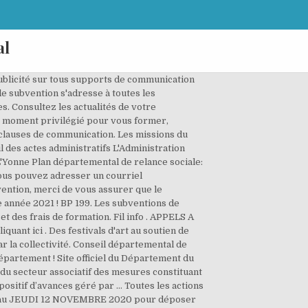
al
blics ou d'organismes publics. Vous pouvez aussi consulter les appels à projets en cours. Subventions versées aux associations 2018 (montant total des subventions d'équipement et de fonctionnement pour chaque association). Appel à projet; Schémas, règlements et PTS; Sport Afficher les sous-pages. Le Conseil départemental de la citoyenneté et de l’autonomie (CDCA) La Maison départementale des personnes handicapées; La conférence des financeurs de la prévention de la perte d'autonomie Afficher les sous-pages. DEMANDE DE SUBVENTION : ANNEE 2021 COMITE DEPARTEMENTAL NOUVELLE ACTION RENOUVELLEMENT MONTANT SOLLICITE EN €1 LES DOSSIERS DEVRONT PARVENIR IMPÉRATIVEMENT AU CONSEIL DÉPARTEMENTAL AVANT LE 31/10/2020 DATE LIMITE DE DÉPÔT L’organisme présente sa demande d’aide départementale en renseignant toutes les rubriques de la … En poursuivant votre navigation sur ce site, vous acceptez l'utilisation de cookies pour réaliser des statistiques de visites. ECONOMIE ET EMPLOI. Pour être éligible l'association doit : ... Conseil départemental de la Corrèze. Objet : Remerciements pour subvention Madame, Monsieur le Maire, Suite à la demande que nous avons effectuée auprès de vos services, notre association [indiquer le nom de l'association] vient de percevoir la subvention que vous avez accepté de nous accorder. Suite à ce deuxième confinement et aux incertitudes auxquelles le monde associatif doit faire face, le Département de l'Essonne, souhaite renouveler son soutien auprès des associations. Bienvenue sur le site officiel du Conseil départemental de Mayotte; le 101e département français situé dans l'Océan indien . Que vous soyez un particulier, une entreprise, une association ou une collectivité, la Manche propose différents dispositifs et soutiens pour vous accompagner tout au long de votre vie dans la Manche. Si vous n'avez pas encore de compte d'accès à l'espace subventions, vous pouvez en créer un ci-dessous. Conseil départemental de Mayotte. Toute l'actualité du Département de l'ile de La Réunion 974. Conformément à l’article 22 de la loi n° 2006-586 du 23 mai 2006 relative à l’engagement éducatif, toute personne morale de droit public doit mettre à disposition du public par voie électronique, le montant des subventions qu’elle a accordées aux associations de droit français et … Télécharger 4.12_fonds_departemental_amenagements_urbains.pdf (217.13 Ko) 2019 Demande de subvention - Direction de la Culture Culture, Actions culturelles, Patrimoine. La subvention du département ne pourra pas excéder 45 % du montant du budget prévisionnel. Les associations ayant plus d'un an d'existence, des activités dans l’Oise et présentant un intérêt départemental peuvent prétendre à une subvention annuelle de fonctio