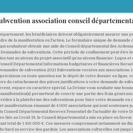
ubvention association conseil département
onomie, le social, l'aménagement du territoire. Les associations à but politique ou religieux ainsi que celles ayant occasionné des troubles à l'ordre public ne peuvent prétendre à une subvention d'une collectivité territoriale. Entreprises ainsi que l’ensemble des partenaires institutionnels et associatifs peuvent lancer un appel à projets et solliciter une demande de subvention auprès du Département pour être accompagnés dans leurs activités ou leurs projets. Actu, agenda … Emploi, solidarité : les dernières subventions du Conseil départemental . Les formulaires de demandes de subvention 2021 sont disponibles et à renvoyer avant le 30 novembre 2020. Vos devoirs Obligation de transparence Toute attribution de subvention impose à l'association de fournir un bilan financier et moral au plus tard dans les six mois après la fin de l'exercice concerné. Les associations peuvent déposer leurs demandes 2021 à partir du LUNDI 7 SEPTEMBRE 2020 jusqu’à la date limite du MERCREDI 13 JANVIER 2021 (Hors modification éventuelle indiquée par la collectivité).Informations complémentaires Les associations sportives ont jusqu’au MERCREDI 28 OCTOBRE 2020 pour déposer leur dossier et bénéficier d’un traitement prioritaire. Faire des demandes de subvention distinctes pour le fonctionnement et pour l’investissement. Deux types de dossiers vous sont proposés : un dossier simplifié pour les demandes de subventions de moins de 23 000 € adressé au Conseil départemental ; Ces listes annuelles comprennent : le nom et l'adresse de chaque organisme bénéficiaire d'une subvention versée sous forme monétaire ou Subvention du Département aux associations | Conseil départemental du Loiret En poursuivant votre navigation sur ce site, vous acceptez le dépôt de cookies tiers destinés à réaliser des statistiques de visites. Ce service en ligne vous permet de déposer un dossier de demande de subvention auprès du Conseil départemental du Val d'Oise. → Mise en garde : avant toute utilisation, le formulaire de demande de subvention(s) doit être enregistré sur un ordinateur ou tout autre support (clé USB, etc.). Conserver le nom initial du fichier de demande de subvention et ajouter un suffixe si nécessaire (nom de votre association ou de votre projet par exemple). - avoir reçu un courrier du Conseil départemental vous fournissant le code d'accès de l'entité bénéficiaire de la subvention (association, collectivité,…) - vous créer un compte personnel. Bonne année dans la Loire. Accéder au sport, loisirs, culture et tourisme, Etre membre du club des Entreprises de Provence, Les offres d'emploi, les contrats d'apprentissage, Les recettes de Noël de la Cheffe Coline Faulquier, Subventions versées aux associations 2018, Subventions versées aux associations 2017, Subventions versées aux associations 2016, Subventions versées aux associations 2015, Subventions versées aux associations 2014, Subventions versées aux associations 2013, Maison méditerranéenne des métiers de la mode. Toutes les informations politique, touristiques, économiques et culturelles du Département des Vosges. Le Département peut apporter son soutien financier au fonctionnement de votre association ou à une action spécifique. Appels à manifestation d'intérêt. Comment demander une subvention pour mon association ? Télécharger le guide des aides aux associations. Montant de l'aide Elle varie en fonction de l'importance et de l'intérêt départemental du projet présenté. DEMANDE DE SUBVENTION : ANNEE 2021 NOUVELLE ACTION RENOUVELLEMENT MONTANT SOLLICITE EN €1 LES DOSSIERS DEVRONT PARVENIR IMPÉRATIVEMENT AU CONSEIL DÉPARTEMENTAL AVANT LE 31/10/2020 DATE LIMITE DE DÉPÔT L’organisme présente sa demande d’aide départementale en renseignant toutes les rubriques de la fiche de renseignements (I). Pour chaque aide, vous trouverez un … Connectez-vous avec vos identifiants et suivez aisément votre dossier de subventions. Le Conseil départemental accompagne les associations. Où en est mon dossier ? Le n°145 de Loire Magazine est sorti ! Offres d'emplois. avoir transmis sa demande dans les délais des campagnes annuelles annoncées sur le site du Conseil Départemental, avoir un an d'existence à la date de dépôt de sa demande, ne doit pas être constituée dans un but politique ou cultuel, ne pas disposer de plus de 80 % de ressources provenant déjà de fonds pu