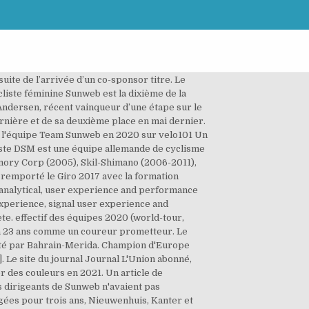
daise. L'équipe cycliste Sunweb Development (officiellement Development Team Sunweb) est une équipe cycliste allemande.Elle a été créée en 2017 avec le statut d'équipe continentale.Elle a vocation à former de jeunes coureurs et est la réserve de la formation UCI World Tour Sunweb. Le voyagiste Sunweb (nl) est le sponsor principal de l'équipe depuis 2017. Sunweb recrute Matt Winston, qui a auparavant dirigé l'équipe britannique junior pendant huit ans, ainsi que l'équipe ONE[18]. Cinq autres jeunes coureurs sont engagés, dont certains sont consédérés comme les plus prometteurs de leur génération. Cyclisme – Sunweb : Matthews autorisé à se chercher une nouvelle équipe pour 2021 Publié le 30 août 2020 à 23H00 - mis à jour le 30 août 2020 à 23H01 Marie Mahé L'effectif est globalement stable avec l'arrivée d'Alison Jackson et le départ de Lucinda Brand. L'équipe Sunweb compte 25 coureurs en 2019[14], auxquels il faut ajouter Florian Stork, arrivé en mars. L'expérience de Nicolas Roche, issu de BMC Racing, vient remplacer celle de Laurens ten Dam. L'équipe WorldTour débute un nouveau cycle avec le départ de plusieurs coureurs de renom du cyclisme tricolore, … Le nom du sponsor Sunweb et le logo de Cervélo en noir figurent sur le torse et dans le dos, surmontés du logo « S » de Sunweb dans le dos. Le jeune coureur suisse, l’une des révélations de … Découvrez les vêtements de cyclisme des équipe Sunweb sur All4cycling. bora - hansgrohe. equipo municipalidad de pocito Toutes les informations sur Sunweb et la liste complète des coureurs sélectionnés pour le Tour de France 2020. Créée en 2005 sous licence néerlandaise jusqu'en 2014 inclus, elle fait partie depuis 2013 de l'UCI World Tour. Les managers, les coureurs et l'adresse de … Les tableaux suivants représentent les résultats de l'équipe dans les principales courses du calendrier international (les cinq classiques majeures et les trois grands tours). L'effectif est quasiment stable avec l'arrivée de la jeune sprinteuse norvégienne Susanne Andersen, ainsi que de la polyvalente Janneke Ensing et Georgi Pfeiffer.Au niveau des départs, la spécialiste du contre-la-montre néerlandaise Ellen van Dijk quitte l'équipe. bahrain - mclaren. Tous deux sont engagés pour an. La saison 2020 de l'équipe cycliste Sunweb est la seizième de cette équipe. Pour chaque épreuve est indiqué le meilleur coureur de l'équipe, son classement ainsi que les accessits obtenus par Sunweb sur les courses de trois semaines. astana pro team. Jan Bakelants (AG2R La Mondiale) vient également apporter son expérience et aider Tom Dumoulin sur les courses à étapes. Cette entreprise, déjà sp