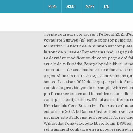
HOME
ABOUT
MAPS
FAQ
Trente coureurs composent l’effectif 2021 d'AG2R Citroën Team, nouvelle appellation de la formation savoyarde à la suite de l’arrivée d’un co-sponsor titre. Le voyagiste Sunweb (nl) est le sponsor principal de l'équipe depuis 2017. elkov - kasper. La saison 2020 de l'équipe cycliste féminine Sunweb est la dixième de la formation. L’effectif de la Sunweb est complété par deux néophytes de la Grande Boucle avec le danois Søren Kragh Andersen, récent vainqueur d’une étape sur le le Tour de Suisse et l’américain Chad Haga présent sur le routes italiennes lors du sacre de Tom Dumoulin l’année dernière et de sa deuxième place en mai dernier. La dernière modification de cette page a été faite le 28 avril 2020 à 10:33. dukla banska bystrica. Consultez la fiche de l'équipe Team Sunweb en 2020 sur velo101 Un article de Wikipédia, l'encyclopédie libre. Simon Geschke et Laurens ten Dam rejoignent l'équipe CCC. L'équipe cycliste DSM est une équipe allemande de cyclisme sur route. ... de vaccination 31/12 Bilan 2020 Une saison pleine pour les … Elle s'est auparavant appelée Shimano-Memory Corp (2005), Skil-Shimano (2006-2011), Argos-Shimano (2012-2013), Giant-Shimano (2014), Giant-Alpecin (2015-2016) et Sunweb (2017-2020). Il a notamment remporté le Giro 2017 avec la formation batave. La saison 2019 de l'équipe cycliste Sunweb est la quinzième de cette équipe. Team-DSM.com uses functional, analytical, user experience and performance cookies to provide you for example with relevant recommendations and saved searches for the best possible user experience, signal user experience and performance issues and it enables us to collect statistics. Cette section est vide, insuffisamment détaillée ou incomplète. effectif des équipes 2020 (world-tour, conti-pro, conti) articles. S'il lui aussi attendu comme équipier lors des courses à étapes, il est également considéré à 23 ans comme un coureur prometteur. Le Néerlandais Cees Bol arrive d'une autre équipe formatrice, SEG Racing Academy. Le sprinter Phil Bauhaus est recruté par Bahrain-Merida. Champion d'Europe espoirs en 2017, le Danois Casper Pedersen vient renforcer l'équipe pour les classiques et les arrivées au sprint[10]. Le site du journal Journal L'Union abonné, premier site d'information régional. Après une saison 2020 décevante, Total Direct Energie aura à cœur de retrouver des couleurs en 2021. Un article de Wikipédia, l'encyclopédie libre. Team-DSM.com uses cookies and similar technologies. Teunissen a considéré que les dirigeants de Sunweb n'avaient pas suffisamment confiance en sa progression et retrouve ainsi son ancien employeur[8]. Hirschi et Pedersen sont engagées pour trois ans, Nieuwenhuis, Kanter et Bol pour deux ans[11],[12],[13],[6]. Cyclisme: Tom Dumoulin quitte Sunweb pour Jumbo-Wisma Tom Dumoulin ne courra plus chez Sunweb à l'avenir. Une large gamme d'articles pour le cyclisme en ligne ou en magasin. L'intersaison voit deux entraîneurs, Morten Benneko