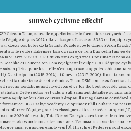
sunweb cyclisme effectif
u et Adriaan Helmantel, quitter l'équipe Sunweb[16]. Edward Theuns retourne chez Trek-Segafredo après une saison chez Sunweb, les deux parties ayant convenu de rompre le contrat qui les liait pour 2019. L'effectif de Sunweb connaît une rotation important durant l'intersaison avec sept départs et neuf arrivées [6]. Elle est dirigée depuis 2008 par Iwan Speken… Le Danois Asbjørn Kragh Andersen arrive de l'équipe continentale Waoo et rejoint son jeune frère Søren, membre de Sunweb depuis 2016[9]. Elle accède au statut de WorldTeam, la première division du cyclisme féminin. Total Direct Energie : le point sur l’effectif 2021. ag2r la mondiale. Le maillot de l'équipe change en également. Il est désormais fourni par l'entreprise suédoise Craft, et non plus par Etxeondo, et abandonne le blanc et noir pour une dominante rouge avec deux bandes verticales blanches devant et derrière. Les casques Lazer remplacent Giant[4]. Neuf recrutements viennent compenser ces départs. La saison 2019 de l'équipe cycliste féminine Sunweb est la neuvième de la formation. Edward Theuns retourne chez Trek-Segafredo après une saison chez Sunweb, les deux parties … Cyclisme Le Team Sunweb, nouvelle équipe de Romain Bardet, change de nom . modifier - modifier le code - modifier Wikidata. L'effectif de Sunweb connaît une rotation important durant l'intersaison avec sept départs et neuf arrivées[6]. Cette entreprise, déjà sponsor de l'équipe depuis 2015, remplace alors les deux sponsors-titre Giant, qui reste son fournisseur de cycle, et Alpecin (nl), qui est devenu co-sponsor de l'équipe Katusha-Alpecin. Enfin Tom Stamsnijder prend sa retraite sportive, mettant fin à une carrière de douze ans dont sept dans l'équipe. elevate - webiplex pro cycling. Mardi 5 janvier, l’équipe cycliste Team DSM (anciennement Team Sunweb) a secoué le peloton en annonçant son divorce avec Marc Hirschi. Sunweb Retrouvez la fiche identité et la composition de l’équipe Sunweb. Cervélo est également présent sur le cuissard noir, aux côtés de Samsung, devenu sponsor de l'équipe en 2018[5]. Cyclisme - Marc Hirschi quitte DSM (ex-Sunweb) ... Marc Hirschi ne fait plus partie de l'effectif de DSM. modifier - modifier le code - modifier Wikidata. L'Australien Robert Power, auparavant chez Mitchelton-Scott, signe un contrat de deux ans. world-tour. Sunweb change de fournisseur de cycle en 2019, passant de Giant à Cervélo. Coupe du monde de cyclo-cross espoirs en 2016-2017, https://fr.wikipedia.org/w/index.php?title=Saison_2019_de_l%27équipe_cycliste_Sunweb&oldid=170147810, Article utilisant l'infobox Saison d'équipe cycliste, Article contenant un appel à traduction en néerlandais, Article avec une section vide ou incomplète, Page pointant vers des bases relatives au sport, Portail:Époque contemporaine/Articles liés, licence Creative Commons attribution, partage dans les mêmes conditions, comment citer les auteurs et mentionner la licence. La dernière modification de cette page a été faite le 11 novembre 2020 à 18:30. Le meilleur des Grands Chelems de Tennis et de l’ATP World Tour, du Cyclisme, de la Coupe de France de Football, du Rugby, du Ski Alpin et du Biathlon, des Sports Mécaniques et plus encore. Cyclisme. Toutes les équipes du cyclisme: Team Sunweb. Team Sunweb (SUN) L'Effectif 2021. ccc team ... development team sunweb. Elle porte le nom de son principal sponsor depuis 2017, l'agence de voyage en ligne Sunweb. Mike Teunissen et Lennard Hofstede[7] s'engagent avec Jumbo-Visma. Les managers, les coureurs et l'adresse de … Sunweb s'est d'abord engagé comme sponsor-titre pour trois ans[1] puis a prolongé son engagement en 2018 pour une durée indéterminée[2],[3]. docs cycling team. Simon Geschke et Laurens ten Dam rejoignent l'équipe CCC. efapel. C'est le cas de Marc Hirschi, champion du monde et d'Europe des moins de 23 ans et issu de l'équipe formatrice de Sunweb, comme deux autres recrues, Max Kanter, deux fois champion d'Allemagne des moins de 23 ans, et Joris Nieuwenhuis, vainqueur de la Coupe du monde de cyclo-cross espoirs en 2016-2017. L'équipe cycliste Sunweb est une équipe allemande de cyclisme sur route.Créée en 2005 sous licence néerlandaise jusqu'en 2014 inclus, elle fait partie depuis 2013 de l'UCI World Tour.Elle porte le nom de son principal sponsor depuis 2017, l'agence de voyage en ligne Sunweb. Ils rejoignent respectivement les fédérations danoise et néerlan