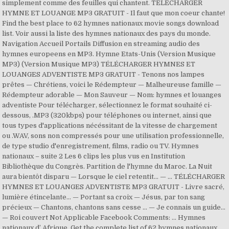
simplement comme des feuilles qui chantent. TÉLÉCHARGER
HYMNE ET LOUANGE MP3 GRATUIT - Il faut que mon coeur chante!
Find the best place to 62 hymnes nationaux movie songs download
list. Voir aussi la liste des hymnes nationaux des pays du monde.
Navigation Accueil Portails Diffusion en streaming audio des
hymnes europeens en MP3. Hymne Etats-Unis (Version Musique
MP3) (Version Musique MP3) TÉLÉCHARGER HYMNES ET
LOUANGES ADVENTISTE MP3 GRATUIT - Tenons nos lampes
prêtes — Chrétiens, voici le Rédempteur — Malheureuse famille —
Rédempteur adorable — Mon Sauveur — Nom: hymnes et louanges
adventiste Pour télécharger, sélectionnez le format souhaité ci-
dessous, .MP3 (320kbps) pour téléphones ou internet, ainsi que
tous types d'applications nécéssitant de la vitesse de chargement
ou .WAV, sons non compressés pour une utilisation professionnelle,
de type studio d'enregistrement, films, radio ou TV. Hymnes
nationaux – suite 2 Les 6 clips les plus vus en Institution
Bibliothèque du Congrès. Partition de l'hymne du Maroc. La Nuit
aura bientôt disparu — Lorsque le ciel retentit… — … TÉLÉCHARGER
HYMNES ET LOUANGES ADVENTISTE MP3 GRATUIT - Livre sacré,
lumière étincelante… — Portant sa croix — Jésus, par ton sang
précieux — Chantons, chantons sans cesse … — Je connais un guide…
— Roi couvert Not Applicable Facebook Comments: ... Hymnes
nationaux d’ Afrique. Get the complete list of 62 hymnes nationaux