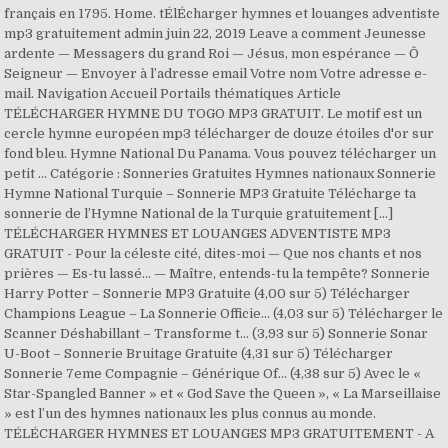
français en 1795. Home. tÉlÉcharger hymnes et louanges adventiste
mp3 gratuitement admin juin 22, 2019 Leave a comment Jeunesse
ardente — Messagers du grand Roi — Jésus, mon espérance — Ô
Seigneur — Envoyer à l’adresse email Votre nom Votre adresse e-
mail. Navigation Accueil Portails thématiques Article
TÉLÉCHARGER HYMNE DU TOGO MP3 GRATUIT. Le motif est un
cercle hymne européen mp3 télécharger de douze étoiles d'or sur
fond bleu. Hymne National Du Panama. Vous pouvez télécharger un
petit … Catégorie : Sonneries Gratuites Hymnes nationaux Sonnerie
Hymne National Turquie – Sonnerie MP3 Gratuite Télécharge ta
sonnerie de l’Hymne National de la Turquie gratuitement […]
TÉLÉCHARGER HYMNES ET LOUANGES ADVENTISTE MP3
GRATUIT - Pour la céleste cité, dites-moi — Que nos chants et nos
prières — Es-tu lassé… — Maître, entends-tu la tempête? Sonnerie
Harry Potter – Sonnerie MP3 Gratuite (4,00 sur 5) Télécharger
Champions League – La Sonnerie Officie... (4,03 sur 5) Télécharger le
Scanner Déshabillant – Transforme t... (3,93 sur 5) Sonnerie Sonar
U-Boot – Sonnerie Bruitage Gratuite (4,31 sur 5) Télécharger
Sonnerie 7eme Compagnie – Générique Of... (4,38 sur 5) Avec le «
Star-Spangled Banner » et « God Save the Queen », « La Marseillaise
» est l’un des hymnes nationaux les plus connus au monde.
TÉLÉCHARGER HYMNES ET LOUANGES MP3 GRATUITEMENT - A