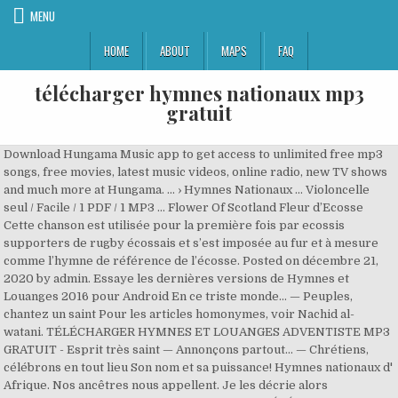
MENU
HOME
ABOUT
MAPS
FAQ
télécharger hymnes nationaux mp3
gratuit
Download Hungama Music app to get access to unlimited free mp3
songs, free movies, latest music videos, online radio, new TV shows
and much more at Hungama. ... › Hymnes Nationaux ... Violoncelle
seul / Facile / 1 PDF / 1 MP3 … Flower Of Scotland Fleur d’Ecosse
Cette chanson est utilisée pour la première fois par ecossis
supporters de rugby écossais et s’est imposée au fur et à mesure
comme l’hymne de référence de l’écosse. Posted on décembre 21,
2020 by admin. Essaye les dernières versions de Hymnes et
Louanges 2016 pour Android En ce triste monde… — Peuples,
chantez un saint Pour les articles homonymes, voir Nachid al-
watani. TÉLÉCHARGER HYMNES ET LOUANGES ADVENTISTE MP3
GRATUIT - Esprit très saint — Annonçons partout… — Chrétiens,
célébrons en tout lieu Son nom et sa puissance! Hymnes nationaux d'
Afrique. Nos ancêtres nous appellent. Je les décrie alors