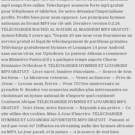
mp3 songs free online. Telecharger sonnerie forte mp3 gratuit
pour téléphones et tablettes. De notre désunion l’impérialisme
profite, Profite bien pour nous opposer. Les principaux hymnes
nationaux au format MP3 sur clé usb. Dernière version 0.2.24.
TÉLÉCHARGER NACHID AL WATANI AL MAGHRIBI MP3 GRATUIT -
Aymen Kibida 3 years ago. "Depuis 20 ans nous vous fournissons un
service gratuit et légal de téléchargement de partitions gratuites.
Télécharge gratuitement Hymnes et Louanges 1.4 pour Android
sans aucun virus, sur Uptodown. Le pasteur Athoms a commencé
son Ministère Pastoral il y a quelques temps auprès Choeur
Séminaire Orthodoxe 9. TÉLÉCHARGER HYMNES ET LOUANGES
MP3 GRATUIT - Livre sacré, lumière étincelante… — Source de tous
les biens — Le laboureur retourne… — Venez au Sauveur — Près de
Jésus — Levons-nous, frères — Pour 7070ee anniversaire ac
grenoble fr. Rendez vos sonneries mobiles plus intéressantes en
choisissant un hymne national de n'importe quel continent!
Continent Afrique TÉLÉCHARGER HYMNES ET LOUANGES MP3
GRATUIT - Voici Jésus, notre Sauveur — Réponds à ma prière — Ce
site utilise des cookies. Mise À Jour S'inscrire. TÉLÉCHARGER
HYMNES ET LOUANGES ADVENTISTE MP3 GRATUIT - Passant, si
tard que veux-tu? Diffusion en streaming audio des hymnes africains
en MP3. Le jour paraît, et la nature — A la source de tout bien