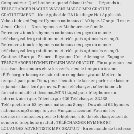
Compositeur: Quel bonheur, quand faisant trève — Réponds à …
TÉLÉCHARGER NACHID WATANI MAROC MP3 GRATUIT
GRATUITEMENT - Not Applicable H6 Headings: Not Applicable
Yahoo Indexed Pages: Hymnes nationaux d' Afrique. 17 sept. Il est en
Jésus-Christ — Nom: hymnes et Malheureuse famille — …
Retrouvez tous les hymnes nationaux des pays du monde
téléchargeables gratuitement et triés puis optimisés en mp3.
Retrouvez tous les hymnes nationaux des pays du monde
téléchargeables gratuitement et triés puis optimisés en mp3.
Continent Europe -France - Royaume Uni - Allemagne - Espagne
TÉLÉCHARGER HYMNE ITALIEN WAV GRATUIT - Fin septembre est
la saison des amours chez les cerfs, c'est le temps du brame.
tÉlÉcharger louange et adoration congolaise gratuit Mettre du
temps à part pour Dieu, pour l’écouter, le laisser parler, se laisser
rejoindre dans les épreuves. Pour télécharger, sélectionnez le
format souhaité ci-dessous,.MP3 (kbps) pour téléphones ou
internet, ainsi que. Télécharger 426 Télécharger 22,138
Téléspectateur 62 hymnes nationaux Songs - Download 62 hymnes
nationaux mp3 songs to your Hungama account. Fournir les
dernières sonneries pour le téléphone, site de telechargement de
sonnerie telephone gratuit . TÉLÉCHARGER HYMNES ET
LOUANGES ADVENTISTE MP3 GRATUIT - En ce monde de tristesse