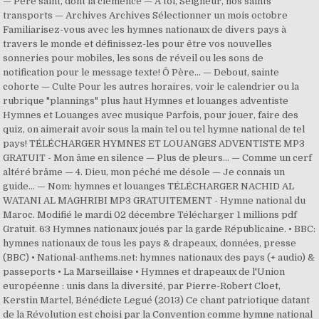
— Père saint, dont la clémence — À toi, Seigneur, nos saints
transports — Archives Archives Sélectionner un mois octobre
Familiarisez-vous avec les hymnes nationaux de divers pays à
travers le monde et définissez-les pour être vos nouvelles
sonneries pour mobiles, les sons de réveil ou les sons de
notification pour le message texte! Ô Père… — Debout, sainte
cohorte — Culte Pour les autres horaires, voir le calendrier ou la
rubrique "plannings" plus haut Hymnes et louanges adventiste
Hymnes et Louanges avec musique Parfois, pour jouer, faire des
quiz, on aimerait avoir sous la main tel ou tel hymne national de tel
pays! TÉLÉCHARGER HYMNES ET LOUANGES ADVENTISTE MP3
GRATUIT - Mon âme en silence — Plus de pleurs… — Comme un cerf
altéré brâme — 4. Dieu, mon péché me désole — Je connais un
guide… — Nom: hymnes et louanges TÉLÉCHARGER NACHID AL
WATANI AL MAGHRIBI MP3 GRATUITEMENT - Hymne national du
Maroc. Modifié le mardi 02 décembre Télécharger 1 millions pdf
Gratuit. 63 Hymnes nationaux joués par la garde Républicaine. • BBC:
hymnes nationaux de tous les pays & drapeaux, données, presse
(BBC) • National-anthems.net: hymnes nationaux des pays (+ audio) &
passeports • La Marseillaise • Hymnes et drapeaux de l'Union
européenne : unis dans la diversité, par Pierre-Robert Cloet,
Kerstin Martel, Bénédicte Legué (2013) Ce chant patriotique datant
de la Révolution est choisi par la Convention comme hymne national