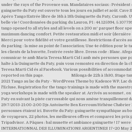
under the rays of the Provence sun. Mandataires sociaux : Président
guinguette du Paty est ouverte tous les jours en juillet et août. Cave
Apéro Tango/Entrée libre de 16h à 18h Guinguette du Paty, Caromb. Un
belle vie ! Coordonnées du parking du Lauron, P1 : 44.125994, 5.107799
tango opened to all styles and all levels on a 200 m² parquet floor sp
maximum dancing comfort. Petite restauration midi et soir (dernière 
Merci pour votre fidélité et votre gentillesse. Restrictions d’accès a
du parking : la mise au point de l’association; Une 4e édition pour le t
les clients de la buvette, l’entrée reste libre. Dress code : Blanc. Afe
comunicar-te amb Maria Teresa Marti Cid i amb més persones que pots
halte à la Guinguette du Paty, puis vous remontez en direction de la c
Teresa Marti Cid és al Facebook. Various possibilities of accommoda
reported on this page. Milonga de 22h à 1h30, Stage tango
2021 Tango au lac du Paty - WordPress Theme by Kadence WP, Lac du 
l'Ecluse, Registration for the tango trainings is made with the maestro
yoga workshops is made with the speaker at. Arrivés au sommet , on 
Paty en suivant la piste carrossable qui nous amène tranquillement da
29/7/2013-21:00-2:00 Djs Antoinette Ben Kerroum/Héhène Chabrier 
personnes étaient ici. Buvette du Paty: guinguette sympathique au bor
de voyageurs, 22 photos, les meilleures offres et comparez les prix
Tripadvisor. A Pâques : bal musette et ambiance guinguette ! 17 wer
INTERNATIONNAL DES ILLUMINATIONS ARGENTINES 17<20 May 201