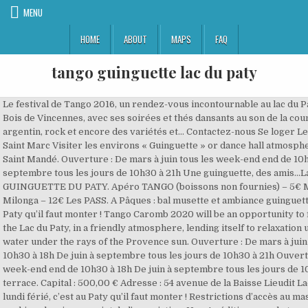
MENU
HOME
ABOUT
MAPS
FAQ
tango guinguette lac du paty
Le festival de Tango 2016, un rendez-vous incontournable au lac du P
Bois de Vincennes, avec ses soirées et thés dansants au son de la coun
argentin, rock et encore des variétés et… Contactez-nous Se loger Le
Saint Marc Visiter les environs « Guinguette » or dance hall atmosphe
Saint Mandé. Ouverture : De mars à juin tous les week-end end de 10h
septembre tous les jours de 10h30 à 21h Une guinguette, des amis...La
GUINGUETTE DU PATY. Apéro TANGO (boissons non fournies) – 5€ M
Milonga – 12€ Les PASS. A Pâques : bal musette et ambiance guinguette 
Paty qu’il faut monter ! Tango Caromb 2020 will be an opportunity to 
the Lac du Paty, in a friendly atmosphere, lending itself to relaxation 
water under the rays of the Provence sun. Ouverture : De mars à jui
10h30 à 18h De juin à septembre tous les jours de 10h30 à 21h Ouvertu
week-end end de 10h30 à 18h De juin à septembre tous les jours de 1
terrace. Capital : 500,00 € Adresse : 54 avenue de la Baisse Lieudit 
lundi férié, c’est au Paty qu’il faut monter ! Restrictions d’accès au m