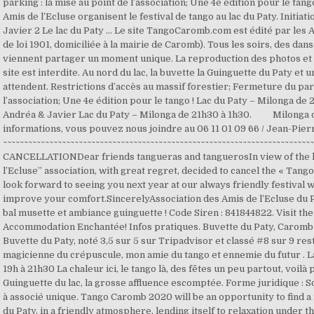
parking : la mise au point de l’association; Une 4e édition pour le tango
Amis de l’Ecluse organisent le festival de tango au lac du Paty. Initia
Javier 2 Le lac du Paty … Le site TangoCaromb.com est édité par les A
de loi 1901, domiciliée à la mairie de Caromb). Tous les soirs, des da
viennent partager un moment unique. La reproduction des photos et 
site est interdite. Au nord du lac, la buvette la Guinguette du Paty et
attendent. Restrictions d’accès au massif forestier; Fermeture du park
l’association; Une 4e édition pour le tango ! Lac du Paty – Milonga de 
Andréa & Javier Lac du Paty – Milonga de 21h30 à 1h30. Milonga d
informations, vous pouvez nous joindre au 06 11 01 09 66 / Jean-Pier
~~~~~~~~~~~~~~~~~~~~~~~~~~~~~~~~~~~~~~~~~~~~~~~~~~~~~~~~~~~~~~~~~~~~~~~~~~
CANCELLATIONDear friends tangueras and tanguerosIn view of the he
l’Ecluse” association, with great regret, decided to cancel the « Tan
look forward to seeing you next year at our always friendly festival 
improve your comfort.SincerelyAssociation des Amis de l’Ecluse du P
bal musette et ambiance guinguette ! Code Siren : 841844822. Visit th
Accommodation Enchantée! Infos pratiques. Buvette du Paty, Caromb :
Buvette du Paty, noté 3,5 sur 5 sur Tripadvisor et classé #8 sur 9 re
magicienne du crépuscule, mon amie du tango et ennemie du futur . 
19h à 21h30 La chaleur ici, le tango là, des fêtes un peu partout, voilà p
Guinguette du lac, la grosse affluence escomptée. Forme juridique : S
à associé unique. Tango Caromb 2020 will be an opportunity to find a
du Paty, in a friendly atmosphere, lending itself to relaxation under t