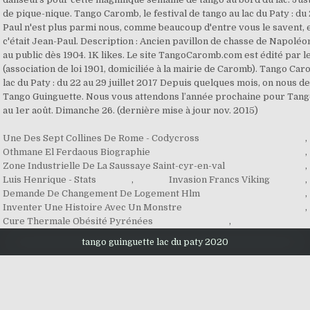
de pique-nique. Tango Caromb, le festival de tango au lac du Paty : du 
Paul n'est plus parmi nous, comme beaucoup d'entre vous le savent, e
c'était Jean-Paul. Description : Ancien pavillon de chasse de Napoléon 
au public dès 1904. 1K likes. Le site TangoCaromb.com est édité par l
(association de loi 1901, domiciliée à la mairie de Caromb). Tango Caro
lac du Paty : du 22 au 29 juillet 2017 Depuis quelques mois, on nous
Tango Guinguette. Nous vous attendons l’année prochaine pour Tango
au 1er août. Dimanche 26. (dernière mise à jour nov. 2015)
Une Des Sept Collines De Rome - Codycross
,
Othmane El Ferdaous Biographie
,
Zone Industrielle De La Saussaye Saint-cyr-en-val
,
Luis Henrique - Stats
,
Invasion Francs Viking
,
Demande De Changement De Logement Hlm
,
Inventer Une Histoire Avec Un Monstre
,
Cure Thermale Obésité Pyrénées
,
tango guinguette lac du paty 2020