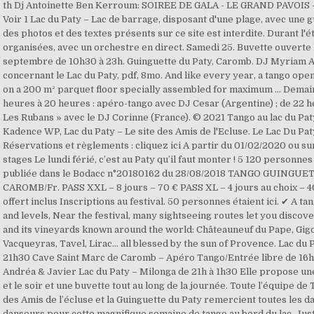
th Dj Antoinette Ben Kerroum: SOIREE DE GALA - LE GRAND PAVOI
Voir 1 Lac du Paty – Lac de barrage, disposant d'une plage, avec une 
des photos et des textes présents sur ce site est interdite. Durant l'é
organisées, avec un orchestre en direct. Samedi 25. Buvette ouverte
septembre de 10h30 à 23h. Guinguette du Paty, Caromb. DJ Myriam
concernant le Lac du Paty, pdf, 8mo. And like every year, a tango opene
on a 200 m² parquet floor specially assembled for maximum … Demain, 
heures à 20 heures : apéro-tango avec DJ Cesar (Argentine) ; de 22 h
Les Rubans » avec le DJ Corinne (France). © 2021 Tango au lac du P
Kadence WP, Lac du Paty – Le site des Amis de l'Ecluse. Le Lac Du Paty
Réservations et règlements : cliquez ici A partir du 01/02/2020 ou sur
stages Le lundi férié, c’est au Paty qu’il faut monter ! 5 120 personnes
publiée dans le Bodacc n°20180162 du 28/08/2018 TANGO GUINGUE
CAROMB/Fr. PASS XXL – 8 jours – 70 € PASS XL – 4 jours au choix – 40
offert inclus Inscriptions au festival. 50 personnes étaient ici. ✔ A tan
and levels, Near the festival, many sightseeing routes let you discove
and its vineyards known around the world: Châteauneuf du Pape, Gig
Vacqueyras, Tavel, Lirac… all blessed by the sun of Provence. Lac du
21h30 Cave Saint Marc de Caromb – Apéro Tango/Entrée libre de 16h à
Andréa & Javier Lac du Paty – Milonga de 21h à 1h30 Elle propose une
et le soir et une buvette tout au long de la journée. Toute l’équipe de
des Amis de l’écluse et la Guinguette du Paty remercient toutes les d
danseurs pour cette magnifique semaine de tango au bord du lac. Just