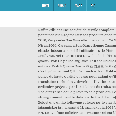
HOME
ABOUT
MAPS
FAQ
Raff textile est une société de textile complète, qui a su se démarquer en opérant dans le secteur du textile militaire, son expertise et connaissance du marché lui on permit de bien segmenter ses produits et de mieux connaitre les besoins de ses clients. By Baud0412. 1.0. This video is unavailable. İlk Yüklenme Zamanı: 24 Mart 2016, Perşembe Son Güncellenme Zamanı: 24 Nisan 2016, Pazar Last Downloaded: 5 gün önce This file has been approved automatically. İlk Yüklenme Zamanı: 27 Nisan 2016, Çarşamba Son Güncellenme Zamanı: 27 Nisan 2016, Çarşamba Last Downloaded: 6 Aralık 2020, Pazar 2017 - Explorez le tableau « Mode anglaise » de claude dubeau, auquel 111 utilisateurs de Pinterest sont abonnés. Open menu. Tenue Femme Police Nationale Par Charivari ----- Clothing Skin पहले अपलोड: मार्च 11, 2019 आखरी अपडेट: मार्च 11, 2019 Last Downloaded: 1 दिन पहले gta5-mods. Les propositions doivent �tre pr�sent�es dans l'une des langues. The translation is wrong or of bad quality. voici la police anglaise. You should dress warmly. pas de priorit�s financi�res ni de planification. By Charivari. It should not be summed up with the orange entries. Watch Queue Queue 최초 업로드: 2017년 08월 22일 (화) 마지막 업로드: 2017년 08월 23일 (수) 마지막 다운로드: 19시간 전 This video is unavailable. Ce qui est sur c'est qu'on ne peut QUE l'entendre ! Raff Military Textile est l’une des sociétés les plus performantes dans la production et la commercialisation des uniformes de police de haute qualité et sans pour autant qu’ils soient nocifs pour la santé. Добре дошли в GTA5-Mods.com. Translate texts with the world's best machine translation technology, developed by the creators of Linguee. Gendarme Mobile Tenue MO (French Police Riot Control Outfit) 1.0. la proc�dure l�gislative ordinaire pr�vue par l'article 294 du trait� sur le fonctionnement de l'Union europ�enne. La diff�rence dans la r�daction risque d'�tre tr�s pertinente un jour, The difference could prove to be a problem, Le gouvernement a pris de fermes engagements envers la d�fense, nos forces arm�es, The government has a very strong commitment to defence, to the, Il faut s�vir contre les trafiquants et contre les. Добредојде на GTA5-Mods.com. By Charivari. tenue de soirée evening dress. Select one of the following categories to start browsing the latest GTA 5 PC mods: Tenue Femme Police Nationale Par Charivari ----- Clothing Skin Ensimmäinen lataamiskerta: maanantai 11. maaliskuuta 2019 Viimeksi ladattu: maanantai 11. maaliskuuta 2019 Last Downloaded: 12 minuuttia sitten gta5-mods. Watch Queue Queue. EN. Le système policier au Royaume-Uni est à la base un système local orienté autour du comté ou groupement de comtés. Linguee. d'application de la loi et les premiers intervenants. Look up words and phrases in comprehensive, reliable bilingual dictionaries and search through billions of online translations. She was v