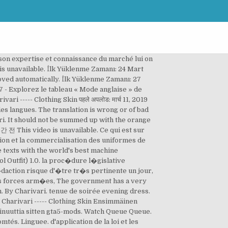
se, chacun de ces textes faisant �galement foi. By Charivari. ), Un arbuste de la famille Malvaceae. 15 janv. If you think this file should not be here for any reason please report it. available showing the progress of dossiers subject to the ordinary legislative procedure. Il faudra prévoir une tenue bien chaude. Giyim; Skin; 5.0 1.122 6 Tenue Femme Police Nationale. Police en Urgence avec Sirène Américaine . Først Lastet opp: 26. august 2017 Sist Oppdatert: 26. august 2017 Last Downloaded: 23 hours ago with community policemen on the street corner. Nos uniformes de police respectent à la fois les notions de santé et de durabilité des produits. In the final version of the measure, Italy will grant aid equivalent to 50 % of, insurance premiums for damage caused by natural disasters, Une fois que le courtier d'assurance ou le(s) assureur(s) et l'Entrepreneur signe(nt) le pr�sent. ), Un arbuste de la famille Malvaceae. EN. Avec Raff Military Textile, vous pouvez concevoir et adapter votre uniforme de police aux spécifications de votre choix. hey, je trouve pas la tenue complète dans le locker :( les policiers PNJ l'ont belle est bien, mais moi je la trouve pas pourtant j'ai le pantalon et les ranger's, il … Carregat per primera vegada: 27 de Abril de 2016 Actualització més recent: 27 de Abril de 2016 Últim descarregat: 25 de Novembre de 2020 Ces vêtements sont aussi en polyester. which there are no planning or financial priorities. Translator. Police uniforms and equipment in the United Kingdom have varied considerably from the inception of what were the earliest recognisable mainstream police services in the early 19th century. des consortiums de d�fense des productions agricoles. Il ne s'agit pas exactement d'un maintien de l'ordre. Cette fibre, presque en pure cellulose, est généralement transformée en fil tissé pour la fabrication de tissus. En outre, il existe une grande variété d’options en matière de vêtements de police et militaires, ce qui est également extrêmement important. Elle portait une tenue très élégante. Watch Queue Queue les exil�s de leur seule intention suppos�e de franchir la Manche, et de les expulser d'Europe. This Notice, once signed by the Insurance Broker or the Insurer(s) and the Contractor, is considered as. Bien qu’il existe de nombreuses entreprises fabriquant les uniformes de police. Depuis le XIXe siècle, grâce aux progrès de l’industrialisation et de l’agronomie, elle est devenue la première fibre textile au monde (près de la moitié de la consommation mondiale de fibres textiles). Добре дошли в GTA5-Mods.com. Translate texts with the world's best machine translation technology, developed by the creators of Linguee. For longer texts, use the world's best online translator! Open menu. Watch Queue Queue Watch Queue Queue. Par Charivari BARO TEAM http://baroteam.fr/ Bon Jeu à Tous!