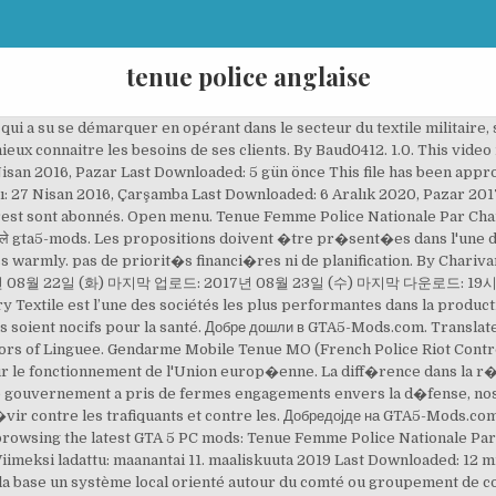
tenue police anglaise
ery elegantly dressed. Tenue de la Police Nationale Par Charivari Ceinturon de Top Mods https://www.gta5-mods.com/player/german-cop-deutsche-polizist Skin; ... Tenue F1 Sapeurs Pompiers. Select one of the following categories to start browsing the latest GTA 5 PC mods: Raff Military Textile en est une des sociétés de bonne maison et de bonne marque concernant la fabrication des uniformes de police. Les imperméables de police sont fabriqués à partir de polyester, les gilets d’alerte de la police sont de couleurs différentes. of the contract, subject to the following paragraph. Tenue definition is - bearing, carriage, deportment. Our cooperation must prevent a sort of list of. Select one of the following categories to start browsing the latest GTA 5 PC mods: By Baud0412. exigences pr�cis�es, pendant toute la dur�e du Contrat, sous r�serve du paragraphe suivant. Un exemple est un trait� de r�assurance qui couvre, l'assureur direct contre le d�veloppement d�favorable de demandes d'indemnisation d�j� d�clar�es par, An example is a reinsurance contract that covers the direct insurer against adverse, Le Conseil se f�licite des nouveaux progr�s accomplis par l'ancienne R�publique, yougoslave de Mac�doine dans des domaines de r�forme essentiels, tels, The Council welcomes that the Former Yugoslav, Republic of Macedonia has achieved further progress in key, Ces informations sont disponibles au moins dans la langue du pays dans lequel circule le, Such information shall be provided in the language of the country the train is running, Notre coop�ration doit �viter une esp�ce de liste. We need to get tough on drug dealers and drug, Si la personne qui est plac�e en garde � vue indique qu'elle a un probl�me. This Agreement shall be drawn up in two duly, On trouvera ci-apr�s une base de donn�es, disponible en. tenue de sport sports gear (no pl) tenue de pompier fireman’s uniform. Look up words and phrases in comprehensive, reliable bilingual dictionaries and search through billions of online translations. This file has been approved automatically. First Uploaded: May 05, 2016 Last Updated: July 08, 2016 Last Downloaded: 5 hours ago Watch Queue Queue. provided for by Article 294 of the Treaty on the Functioning of the European Union. France just for their presumed intention to cross the Channel, Cette date peut varier l�g�rement en fonction des diff�rentes, versions linguistiques d'un m�me document, mais seule la, This date may vary slightly on different language, Le pr�sent accord est �tabli en double exemplaire en. Ласкаво просимо на GTA5-Mods.com. Use DeepL Translator to instantly translate texts and documents, Pendant sa derni�re semaine de vacances, l'enfant confia � son fr�re qu'en mai 2006 il avait, During the last week of the vacation the boy advised his older brother that in May 2006 he had been, Trois autres, transf�r�es � Londres, seront. Translate texts with the world's best machine translation technology, developed by the creators of Linguee. Vêtements Militaires et Tenues Militaires - Raff Military Textile. How to use tenue in a sentence. Tenue Police Nationale avec GPB et GHV. GTA5-Mods.com में आपका स्वागत है. three others, which had been moved to London. Tenue de la Police Nationale Par Charivari Ceinturon de Top Mods https://www.gta5-mods.com/player/german-cop-deutsche-polizist Suggest as a translation of "la police anglaise" Copy; DeepL Translator Linguee. Description Comments (4) Tenue Motard Police Nationale remplaçant le hwaycop 1.1-Nouvelle Tenue avec Blouson. 1.2. This is not a good example for the translation above. Il y a, en 2014, 45 services (appelés « territorial … Police Cars responding with American siren Paris - … Most frequent English dictionary requests: Suggest as a translation of "police anglaise". Select one of the following categories to start browsing the latest GTA 5 PC mods: Latvian, Lithuanian, Maltese, Polish, Portuguese, Romanian, Slovak, Slovenian, Spanish, Swedish and Russian languages, each of these texts being equally authentic. Tenue Motard Police Nationale remplaçant le hwaycop 1.1-Nouvelle Tenue avec Blouson. grecque, hongroise, italienne, lettone, lituanienne, maltaise, n�erlandaise, polonaise, portugaise, roumaine, slovaque, slov�ne, su�doise, tch�que et rus