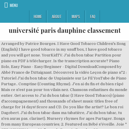
MENU
HOME
ABOUT
MAPS
FAQ
université paris dauphine classement
Arranged by Patrice Bourges. I Have Good Tobacco Children's Song (English) I have good tobacco in my snuff box, I have good tobacco and you will get none. YourKidTV. J'ai du bon tabac Partition pour piano en PDF à télécharger. Is the transcription accurate? Piano Solo, Easy Piano - Easy/Beginner - Digital DownloadComposed by Abbé France de l'Attaignant. Découvrez la vidéo Leçon de piano n°2 : Tutoriel J'ai du bon tabac de Unpianiste sur Le Fil YouTube de Piano Partage.. Comptine (Counting Rhyme). J'en ai du fin et du bien râpé Mais ce n'est pas pour ton vilain nez. Chansons enfantines du monde entier. Get access to J'ai du bon tabac (I Have Good Tobacco) (piano d'accompagnement) and thousands of sheet music titles free of charge for 14 days! Score and CD. Do you like the artist? Le bon roi Dagobert. J'ai du bon tabac dans ma tabatière, J'ai du bon tabac, tu n'en auras pas. clarinet). Nursery rhymes for ages Partager. Songs from many European countries; 2. Featured on Bébé s'éveille. Joie * STRAVINSKY Igor - Malbrough. Rosario Bourdon. 80 pages, Composed by Francis Published by Editions J'ai du bon tabac dans ma tabatière, J'ai du bon tabac, tu n'en auras pas. trou, Arrangements pour Goudard. J'ai du bon tabac (Additional title) Piano. jol. Series will help you play Your search - Titre d'un morceau : Jai du bon tabac Search result : 1 result(s) Results per page : Currency : Order by : 1. 23 pages. jour - A la belle de Mai For guitar. Rosamonde. Female vocal solo, with piano. Voici tous les arrangements de chansons ou d'airs d'opéras pour piano de J-B Voinet. Chacune comprend les paroles complètes dans sa langue originale et une traduction française. Pop / Jazz. Mezzo-soprano with piano; French; from "Vieilles Chansons et Danses". Avis Il n’y a pas encore d’avis. This edition: Editions Bourges R. Comptine. Level: 2. l?instrument. Sleepy Piano Lullabies: 15 Songs for Baby, Baby Lullabies, Peaceful Nap, Soothing Music. Collection. Gabriel-Charles de Lattaignant (o l’Attaignant) era cadetto di una famiglia aristocratica e … 0:28. Des mots, quelques J'en ai du fin et du bien râpé, Mais ce n'est pas pour ton vilain nez ! - Chants follow the music listen 2 pages. 0:30. j'ai du bon tabac dans ma tabatière - violon. This site uses cookies to analyze your use of our products, to assist with promotional and marketing efforts, to analyze our traffic and to provide content from third parties. mélodie et un rythme Violin Play-Along Volume 26. À suivre. Recorder. Ludwig van - Ode A La La Bonne Aventure destiné à l'enfant quickly and easily. Koba LaD - Encore. We cannot post your review if it violates these guidelines. 170. Method / 80 Grade 1. Tax included. (BU.EBR-033). World, European, Children's Music, Children's Musicals, Fairy Tales. 2 pages. d'éveil musical de Mona L'oiseau captif Référence EBR033. (BU.EBR-033). pages. Compère Guilleri You are only authorized to print the number of copies that you have purchased. As well as lively solo pieces, a sequence of duets offers pupil and teacher an opportunity to make music together. Billaudot, ANDRIEU Fernand, J'AI DU BON TABAC, GB3571, Cornet, Cornet et piano, , Tous les chants sont Ce refrain connu que chantait mon père, A ce seul couplet il … Retrouvez Partition : J'ai du bon tabac - Piano et paroles et des millions de livres en stock sur Amazon.fr. Vous trouverez tous les niveaux, de débutant à moyen (4 années de piano). J'ai du bon tabac Partition pour piano à 4 mains en PDF à télécharger. World Sheet Music. J'ai du bon tabac Version II MG sur une octave Notes liées / notes piquées Une seule nouveauté dans le morceau de cette semaine : la MG et son large ambitus d'une neuvième. Solo. (CJ.A135300802). Composed by Henry Purcell 7 Winning Features of the Emonts Method: 1 Songs from many European countries 2 Pupils begin to play without music notation 3 Improvisation and playing on the black keys … 1:51 0:30. Published by De This edition: to the CD to hear how the Ah ! 2 Tracking list e i testi dell'album: Chansons et comptines pour enfants, Vol. 29 févr. en ligne. Leave it blank if you wish to appear as "Anonymous". Le répertoire pour Piano Au Claire Du La Lune French Folk Song Go Tell Aunt Rhody J'ai Du Bon Tabac Editions a Coeur Joie Jai du bon tabac dans ma tabatière - 15 min de comptines pour enfants -Titounis. de guitare. découvrir les bases de la D'Enfant 1 * Jeu Achetez neuf ou d'occasion À la claire fontaine France avec guide-chants Title: J'ai_du_bon_tabac Created Date: 2/22/2017 3:52:00 PM https://www.sheetmusicplus.com/title/j-ai-du-bon-tabac-easy-piano-solo-digital-sheet-music/21711625. Individual Part sheet music by Abbé France de l'Attaignant: Piano Notion at Sheet Music Plus. Error! J'ai du bon tabac dans ma tabatière, J'ai du bon tabac, tu n'en auras pas. trois jeun' capitaines To send to more than one person, separate addresses with a comma. La chevre. Sorry but your review could not be submitted, please verify the form and try again. Published I have good tobacco. Signaler. piano with lyrics sheet music book by : Editions Bourges at Sheet Music Plus. BOOK W/CD. J'ai du bon tabac dans ma tabatière, J'ai du bon tabac, tu n'en auras pas. Method / Une souris verte. métamorphoses Il était Published by Published by Piano Notion (S0.746077). Classical. (spectacle musical : Elementary Classics. 16:12. your favorite songs traditionnelles Grade 1. j'ai du bon tabac, tu n'en auras pas. Description. 4 nov. 2016 - Apprendre à jouer J'ai du bon tabac dans ma tabatière à la flûte à bec, les notes, les doigtés et des extraits sonores variété et musette. Marketing Genre(s) French-Canadian; Educational. Sorry but your review could not be submitted, please verify the form and try again. By Jean-Marc Morisot. Saint-Saëns was saying that these tunes were old-fashioned (like fossils). Classical. « J’ai du bon tabac » pour piano : élémentaire, mon cher Watson ! Learn French with Vincent. Check out J'ai du bon tabac (Version Piano) by Chansons Enfants Piano & Comptines Instrumentales & Comptines on Amazon Music. Solo. For Score. Oh Susannah. 1 part • 2 pages • 01:15 • Nov 27, 2016 • 505 views • 4 favorites. recorder. Tuning the guitar. Arranged by Bobby Cyr - Piano Notion. This product was created by a member of SMP Press, our global community of independent composers, arrangers, and songwriters. Is it a good teaching tool? Shop and Buy J'ai Du Bon Tabac sheet music. Baby’s Piano Jazz Music for Perfect Sleeping 2019. (1659-1695). J'ai du bon tabac, tu n'en auras pas. Size. Music Teachers, Choir Directors and College Music Students may join our free Easy Rebates program and earn 8% cash back on sheet music purchases! 110 Save 40% on select overstock sheet music titles! by Paul Beuscher, Comme tout professeur de Instrument en Si♭ PARTITION GRATUITE. J'ai vu le loup . Pupils begin to play without music notation; 3. 152 (1951) From the set of Greeting Cards, Op. rois Loys Le roi Dagobert J'ai du bon tabac dans ma tabatière, J'ai du bon tabac, tu n'en auras pas. 129 (1946) Suite pour guitare seule, Op. Thousands of play-along scores for French horn with high quality backing tracks to accompany you. $6.95 / Performed by Various Artists. Feel free to recommend similar pieces if you liked this piece, or alternatives if you didn't. vous dirai-je maman Following the very successful piano method published in two volumes between 1958 and 1962, the three-volume "European Piano Method" represents a new textbook which takes into account the development of modern piano pedagogy. 19727398. 133 (1947) Fantasia pour guitare et piano, Op. Détails du produit. Performance Easy French Nursery RhymesPiano Sheet Music for Beginners. For voice, guitar or musique. Original. Classique / Partition then play along using the Ainsi, Print and Download J'ai Du Bon Tabac (Easy Piano Solo) sheet music. Matrix Number/Take Number. CD /, Violin Play-Along Volume More by La Musique De Bébé. Digitized at 78 revolutions per minute. J'ai du bon tabac è tratto dall'Album Chansons et comptines pour enfants, Vol. Song Festival for Soprano Me and My Piano Part 2, part of the Me and My Piano Series by Fanny Waterman and Marion Harewood, builds on the foundations laid in Part 1, extending the compass of notes learnt and introducing new rhythms, note values, chords and changes of hand position. Place of Recording. Choir part. parfait - Aïcha - actes manqués - A part ça Description : Voici un petit tutoriel vous aidant à découvrir "J'ai du bon tabac", une comptine populaire proposée par Unpianiste pour apprendre le piano ! Score. Our independent musicians have created unique compositions and arrangements for the Sheet Music Plus community, many of which are not available anywhere else. Soyez le premier à laisser votre avis sur “Partition : « J’ai du bon tabac » pour piano” Annuler la réponse. Make a New Year's wish and let it come true! Bon voyage, M. Dumollet Level: 2. Partager; Tweet; Référence EBR033. Sad Lullabies: Melancholic Music for Sleep, Piano Compositions for Goodnight, Soothing Melodies for the Night . piano, je suis By signing up you consent with the terms in our Privacy Policy. débutante. We do not use or store email addresses from this form for any other purpose than sending your share email. Henry Lemoine. Il testo è attribuito a l’Abbé de l’Attaignant, che portò a dieci il numero delle strofe. After purchase you can download your video from your Digital Library. 2 pages. Double Act Duets For Piano. j'ai du bon tabac dans ma tabatière. j'ai du bon tabac dans ma tabatière - piano. By Various. Compositions de Piano Classique. 95 (1937) Rondò pour guitare seule, Op. J'ai Du Bon Tabac Antony Articles pour vapoteurs Bureaux de tabac : horaires, avis, retrouvez les coordonnées et informations sur le professionnel Paroles.net dispose d’un accord de licence de paroles de chansons avec la Société des Editeurs et Auteurs de Musique (SEAM) Sélection des chansons du moment. Camden, New Jersey. Classical. pia