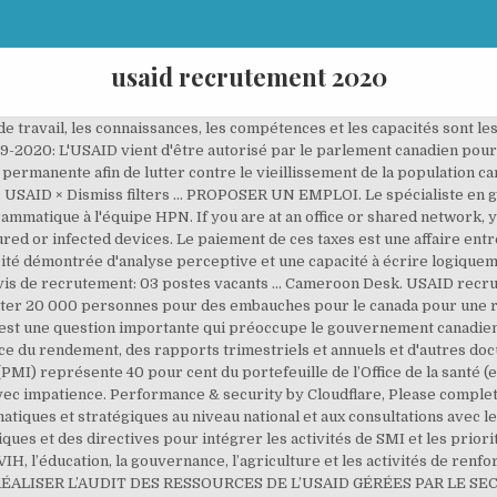
usaid recrutement 2020
pécialiste travaillera avec le chef d'équipe du secteur privé et la mission de l'USAID en Afrique de l'Ouest pour répondre aux demandes de renseignements de l'AGOA (African Growth and Opportunity Act) du gouvernement du Nigéria, du secteur privé et de l'interagence du gouvernement américain. Nous avons 3 postes à pourvoir. session de recrutement USAID 2020 3486058, annonce de MARC ANTOINE DUPUIS 309487 sur www.kerawa.com, Bamako, Emploi et Stage, Offres d'emploi et stage More from louma ... Offres d'emplois & Recrutement en Afrique 2020. Veuillez soumettre des pièces jointes aux formats PDF et Word, et non des images. La main d’œuvre étant rare ici au Canada,Découvrez ici nos métiers, nos valeurs, notre politique de ressources humaines… Le Nigeria (Agence des États-Unis pour le développement international (USAID), Nigéria, cherche à employer un candidat approprié et qualifié pour le poste ci-dessous au bureau du programme (PROG): No de l'invitation: 72062019R10005 Emplacement: Abuja Période d'exécution: cinq (5) années renouvelables Niveau de sécurité requis: Sensible mais non classifié (SBU). Le spécialiste gère un portefeuille diversifié ciblant des interventions rentables, à fort impact et fondées sur des preuves, en vue de l'amélioration de la santé maternelle et infantile, notamment la prévention et le traitement de la diarrhée et de la pneumonie; renforcer la vaccination systématique et les nouveaux vaccins permettant de sauver des vies; améliorer les soins obstétricaux et néonatals d’urgence. You may need to download version 2.0 now from the Chrome Web Store. Manager Supply Chain. Nous pensons que cet article était intéressant. Expérience professionnelle: Au moins cinq années d’expérience à des niveaux de responsabilité de plus en plus élevés dans les domaines de l’agriculture, du développement des entreprises et de la finance au Nigéria, ou dans un domaine étroitement lié. Diriger le développement d'initiatives et d'activités de partenariat public-privé en explorant, en mettant en œuvre et en plaidant pour des opportunités d'implication du secteur privé, et en créant et en améliorant des opportunités économiques dans les secteurs de la santé, de l'électricité, de l'éducation, de l'agriculture, de l'eau, de l'assainissement et de l'hygiène. Assurez-vous que les programmes de l'USAID contribuent aux plans et objectifs pertinents du gouvernement américain. En retour nous allons vous joindre le formulaire d’inscription et les pièces à fournir. La majeure partie du temps sera passée à Abuja, les déplacements régionaux étant effectués au besoin. Pnud recrutement canada. We collected up to 131 ads from hundreds of job boards for you! DESCRIPTIF DU POSTE. Please enable Cookies and reload the page. 23 décembre 2020. Les publicités: Obtenez l’admission au niveau 200 et étudiez n’importe quel cours dans l’université de votre choix. Sert de représentant de l'agent de négociation des contrats pour un ou plusieurs grands programmes / projets de GEE proposés (par contrat), gère un budget programme annuel combiné de plus de 3.5M USD. Principales tâches et responsabilités Développement, gestion et supervision de programmes / projets - 40%: Spécialiste en engagement et commerce du secteur privé - 40%: Administration du programme / projet - 20%: Qualifications minimales requises pour ce poste. Travailler pour assurer une synergie technique et programmatique au sein des activités soutenues par USAID / Nigeria, et avec le Gouvernement et d’autres partenaires de développement en facilitant l’échange d’informations techniques et en identifiant et en favorisant les possibilités de partenariat sur des activités techniques et programmatiques. À ne pas manquer. Seuls les candidats présélectionnés seront contactés. Domaine de réflexion: les Nigérians et toutes les personnes autorisées à travailler au Nigéria avec un permis de travail en cours de validité. Capacité à expliquer et à défendre les politiques, objectifs et procédures de gestion de projet de l'USAID. Agence des États-Unis pour le recrutement pour le développement international 2020 - Dans cet article, vous obtiendrez sûrement les dernières mises à jour sur les exigences de recrutement, les qualifications, les directives et d'autres mises à jour importantes de l'Agence des États-Unis pour le développement international 2020 gratuitement. => SUIVEZ-NOUS SUR INSTAGRAM | FACEBOOK & TWITTER POUR LES DERNIÈRES MISES À JOUR, => CHAT AVEC NOTRE REPRÉSENTANT MAINTEN