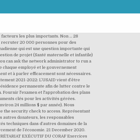
ANT, Tags: Comment postuler à l'Agence des États-Unis pour le recrutement en développement international, Agence américaine pour le développement international, Agence des États-Unis pour le développement international, Agence américaine pour le développement international - Recrutement 2020, Conditions de recrutement de l'Agence des États-Unis pour le développement international, USAID, Emplois USAID. Les postes sont basés à Mbakhoune, Kaolack (Sénégal). We invest to … À ne pas manquer. Après la date limite de réception des demandes, un comité sera convoqué pour examiner les demandes et les évaluer conformément aux critères d’évaluation. Principales tâches et responsabilités Gestion de programme / projet - 45%: Valeur marchande N14,104,381.00 Équivalent annuel à FSN-11 Conformément à l’Annexe J de AIDAR et au plan de rémunération local de la mission des États-Unis au Nigéria (à compter de juillet 8, 2018). Les offres doivent être reçues avant la date et l'heure de clôture spécifiées à la section I, article 3, et soumises au point de contact de la section IV. L'USAID, en collaboration avec Citoyenneté et Immigration Canada, recherche actuellement 10 500 employés expérimentés et Débutants dans plusieurs domaines. Excellentes compétences en communication (orale et écrite) et en facilitation. (adsbygoogle=window.adsbygoogle||[]).push({}); Meilleur portail de mise à jour sur l'éducation au monde; Examen et guide académique, site Web d'emplois et de bourses très rémunérateurs, Agence américaine pour le développement international 2020 et comment postuler aux emplois de l'USAID, Demande d'emploi fédéral américain (DS - 174), DIABÈTE ENCORE EN 60 JOURS! Community Organization. 1.5K likes. L’USAID recrute 03 Profils. Publié le 06/01/2021. Bourses du gouvernement français 2020 pour le Cameroun. La responsabilité première est de fournir des conseils techniques et de gestion de projet sur la santé de la mère et de l’enfant, de guider les nouvelles initiatives de programme, de rédiger des descriptifs de programme afin d’obtenir un financement et de mettre en œuvre des activités. Laisser un commentaire Annuler la réponse. Compétences et capacités: Compétences démontrées dans la prise de décision et la supervision de la mise en œuvre des activités de SR / PF / SMNI au Nigéria. Participer à la préparation des évaluations annuelles des progrès réalisés par le pays hôte dans la réalisation des objectifs de développement de l'agriculture et de l'entreprise. Participer en tant