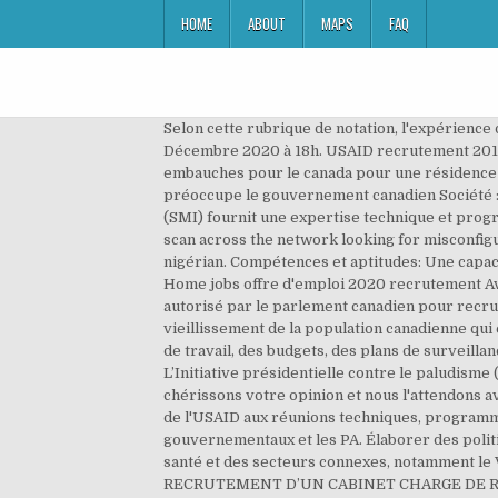
HOME
ABOUT
MAPS
FAQ
Selon cette rubrique de notation, l'expérience de travail, les connaissances, les compétences et les capacités sont les facteurs les plus importants. Non ... 28 Décembre 2020 à 18h. USAID recrutement 2019-2020: L'USAID vient d'être autorisé par le parlement canadien pour recruter 20 000 personnes pour des embauches pour le canada pour une résidence permanente afin de lutter contre le vieillissement de la population canadienne qui est une question importante qui préoccupe le gouvernement canadien Société : USAID × Dismiss filters ... PROPOSER UN EMPLOI. Le spécialiste en gestion de projet (Santé maternelle et infantile) (SMI) fournit une expertise technique et programmatique à l'équipe HPN. If you are at an office or shared network, you can ask the network administrator to run a scan across the network looking for misconfigured or infected devices. Le paiement de ces taxes est une affaire entre chaque employé et le gouvernement nigérian. Compétences et aptitudes: Une capacité démontrée d'analyse perceptive et une capacité à écrire logiquement et à parler efficacement sont nécessaires. Home jobs offre d'emploi 2020 recrutement Avis de recrutement: 03 postes vacants ... Cameroon Desk. USAID recrutement 2021-2022: L’USAID vient d’être autorisé par le parlement canadien pour recruter 20 000 personnes pour des embauches pour le canada pour une résidence permanente afin de lutter contre le vieillissement de la population canadienne qui est une question importante qui préoccupe le gouvernement canadien. Fournir l'examen et l'approbation des plans de travail, des budgets, des plans de surveillance du rendement, des rapports trimestriels et annuels et d'autres documents clés pour les activités gérées. L’Initiative présidentielle contre le paludisme (PMI) représente 40 pour cent du portefeuille de l’Office de la santé (environ 24 millions $ par année). Nous chérissons votre opinion et nous l'attendons avec impatience. Performance & security by Cloudflare, Please complete the security check to access. Représentant de l'USAID aux réunions techniques, programmatiques et stratégiques au niveau national et aux consultations avec les autres donateurs, les responsables gouvernementaux et les PA. Élaborer des politiques et des directives pour intégrer les activités de SMI et les priorités techniques dans d’autres domaines de la santé et des secteurs connexes, notamment le VIH, l’éducation, la gouvernance, l’agriculture et les activités de renforcement de l’économie. 21 December 2020. RECRUTEMENT D’UN CABINET CHARGE DE RÉALISER L’AUDIT DES RESSOURCES DE L’USAID GÉRÉES PAR LE SECRÉTARIAT EXÉCUTIF DU CORAF Exercices financiers 2020, 2021 et 2022 ————-Ouverture de l’appel : 09/09/2020 Clôture de l’appel : 24/09/2020 —————-AMI N° 12-2020 … Rédiger des énoncés de travail pour réaliser des études, y compris des évaluations de programme et des besoins. Save the Children Recruitment 2020 – Learn how you can apply for the ongoing Save the Children Recruitment job Vacancies today.. Le s