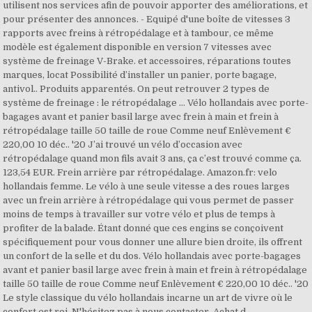
utilisent nos services afin de pouvoir apporter des améliorations, et
pour présenter des annonces. - Equipé d'une boîte de vitesses 3
rapports avec freins à rétropédalage et à tambour, ce même
modèle est également disponible en version 7 vitesses avec
système de freinage V-Brake. et accessoires, réparations toutes
marques, locat Possibilité d’installer un panier, porte bagage,
antivol.. Produits apparentés. On peut retrouver 2 types de
système de freinage : le rétropédalage … Vélo hollandais avec porte-
bagages avant et panier basil large avec frein à main et frein à
rétropédalage taille 50 taille de roue Comme neuf Enlèvement €
220,00 10 déc.. '20 J’ai trouvé un vélo d’occasion avec
rétropédalage quand mon fils avait 3 ans, ça c’est trouvé comme ça.
123,54 EUR. Frein arrière par rétropédalage. Amazon.fr: velo
hollandais femme. Le vélo à une seule vitesse a des roues larges
avec un frein arrière à rétropédalage qui vous permet de passer
moins de temps à travailler sur votre vélo et plus de temps à
profiter de la balade. Étant donné que ces engins se conçoivent
spécifiquement pour vous donner une allure bien droite, ils offrent
un confort de la selle et du dos. Vélo hollandais avec porte-bagages
avant et panier basil large avec frein à main et frein à rétropédalage
taille 50 taille de roue Comme neuf Enlèvement € 220,00 10 déc.. '20
Le style classique du vélo hollandais incarne un art de vivre où le
confort est roi. N'hésitez pas à nous contacter. Achat d