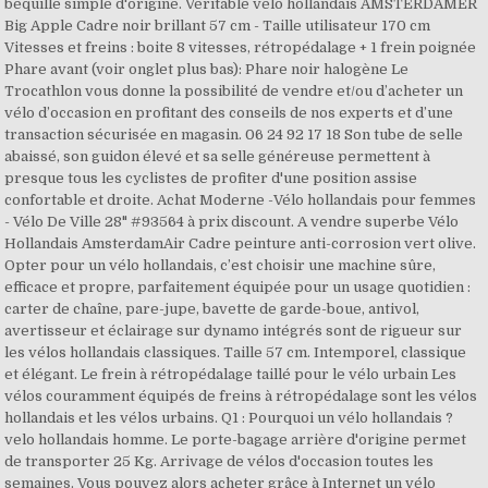
béquille simple d'origine. Véritable vélo hollandais AMSTERDAMER
Big Apple Cadre noir brillant 57 cm - Taille utilisateur 170 cm
Vitesses et freins : boite 8 vitesses, rétropédalage + 1 frein poignée
Phare avant (voir onglet plus bas): Phare noir halogène Le
Trocathlon vous donne la possibilité de vendre et/ou d’acheter un
vélo d’occasion en profitant des conseils de nos experts et d’une
transaction sécurisée en magasin. 06 24 92 17 18 Son tube de selle
abaissé, son guidon élevé et sa selle généreuse permettent à
presque tous les cyclistes de profiter d'une position assise
confortable et droite. Achat Moderne -Vélo hollandais pour femmes
- Vélo De Ville 28" #93564 à prix discount. A vendre superbe Vélo
Hollandais AmsterdamAir Cadre peinture anti-corrosion vert olive.
Opter pour un vélo hollandais, c’est choisir une machine sûre,
efficace et propre, parfaitement équipée pour un usage quotidien :
carter de chaîne, pare-jupe, bavette de garde-boue, antivol,
avertisseur et éclairage sur dynamo intégrés sont de rigueur sur
les vélos hollandais classiques. Taille 57 cm. Intemporel, classique
et élégant. Le frein à rétropédalage taillé pour le vélo urbain Les
vélos couramment équipés de freins à rétropédalage sont les vélos
hollandais et les vélos urbains. Q1 : Pourquoi un vélo hollandais ?
velo hollandais homme. Le porte-bagage arrière d'origine permet
de transporter 25 Kg. Arrivage de vélos d'occasion toutes les
semaines. Vous pouvez alors acheter grâce à Internet un vélo