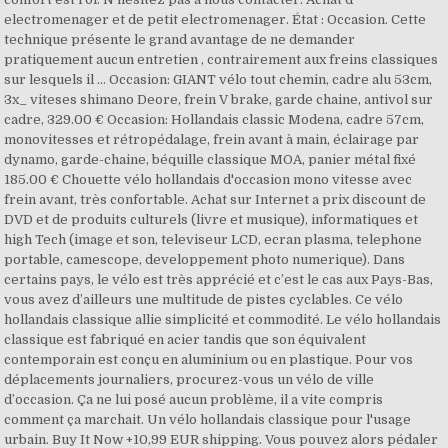
electromenager et de petit electromenager. État : Occasion. Cette
technique présente le grand avantage de ne demander
pratiquement aucun entretien , contrairement aux freins classiques
sur lesquels il … Occasion: GIANT vélo tout chemin, cadre alu 53cm,
3x_ viteses shimano Deore, frein V brake, garde chaine, antivol sur
cadre, 329.00 € Occasion: Hollandais classic Modena, cadre 57cm,
monovitesses et rétropédalage, frein avant à main, éclairage par
dynamo, garde-chaine, béquille classique MOA, panier métal fixé
185.00 € Chouette vélo hollandais d'occasion mono vitesse avec
frein avant, très confortable. Achat sur Internet a prix discount de
DVD et de produits culturels (livre et musique), informatiques et
high Tech (image et son, televiseur LCD, ecran plasma, telephone
portable, camescope, developpement photo numerique). Dans
certains pays, le vélo est très apprécié et c’est le cas aux Pays-Bas,
vous avez d’ailleurs une multitude de pistes cyclables. Ce vélo
hollandais classique allie simplicité et commodité. Le vélo hollandais
classique est fabriqué en acier tandis que son équivalent
contemporain est conçu en aluminium ou en plastique. Pour vos
déplacements journaliers, procurez-vous un vélo de ville
d’occasion. Ça ne lui posé aucun problème, il a vite compris
comment ça marchait. Un vélo hollandais classique pour l'usage
urbain. Buy It Now +10,99 EUR shipping. Vous pouvez alors pédaler