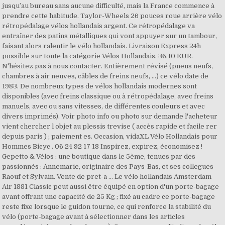
jusqu’au bureau sans aucune difficulté, mais la France commence à
prendre cette habitude. Taylor-Wheels 26 pouces roue arrière vélo
rétropédalage vélos hollandais argent. Ce rétropédalage va
entraîner des patins métalliques qui vont appuyer sur un tambour,
faisant alors ralentir le vélo hollandais. Livraison Express 24h
possible sur toute la catégorie Vélos Hollandais. 36,10 EUR.
N'hésitez pas à nous contacter. Entièrement révisé (pneus neufs,
chambres à air neuves, câbles de freins neufs, ...) ce vélo date de
1983. De nombreux types de vélos hollandais modernes sont
disponibles (avec freins classique ou à rétropédalage, avec freins
manuels, avec ou sans vitesses, de différentes couleurs et avec
divers imprimés). Voir photo info ou photo sur demande l'acheteur
vient chercher l objet au plessis trevise ( accès rapide et facile rer
depuis paris ) ; paiement es. Occasion, vidaXL Vélo Hollandais pour
Hommes Bicyc . 06 24 92 17 18 Inspirez, expirez, économisez !
Gepetto & Vélos : une boutique dans le 5ème, tenues par des
passionnés : Annemarie, originaire des Pays-Bas, et ses collegues
Raouf et Sylvain. Vente de pret-a … Le vélo hollandais Amsterdam
Air 1881 Classic peut aussi être équipé en option d'un porte-bagage
avant offrant une capacité de 25 Kg ; fixé au cadre ce porte-bagage
reste fixe lorsque le guidon tourne, ce qui renforce la stabilité du
vélo (porte-bagage avant à sélectionner dans les articles