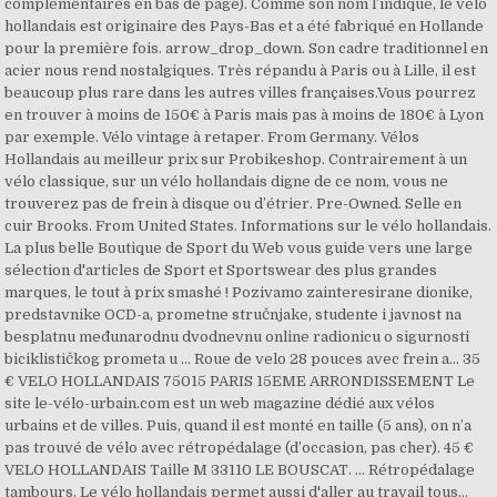
complémentaires en bas de page). Comme son nom l’indique, le vélo
hollandais est originaire des Pays-Bas et a été fabriqué en Hollande
pour la première fois. arrow_drop_down. Son cadre traditionnel en
acier nous rend nostalgiques. Très répandu à Paris ou à Lille, il est
beaucoup plus rare dans les autres villes françaises.Vous pourrez
en trouver à moins de 150€ à Paris mais pas à moins de 180€ à Lyon
par exemple. Vélo vintage à retaper. From Germany. Vélos
Hollandais au meilleur prix sur Probikeshop. Contrairement à un
vélo classique, sur un vélo hollandais digne de ce nom, vous ne
trouverez pas de frein à disque ou d’étrier. Pre-Owned. Selle en
cuir Brooks. From United States. Informations sur le vélo hollandais.
La plus belle Boutique de Sport du Web vous guide vers une large
sélection d'articles de Sport et Sportswear des plus grandes
marques, le tout à prix smashé ! Pozivamo zainteresirane dionike,
predstavnike OCD-a, prometne stručnjake, studente i javnost na
besplatnu međunarodnu dvodnevnu online radionicu o sigurnosti
biciklističkog prometa u … Roue de velo 28 pouces avec frein a... 35
€ VELO HOLLANDAIS 75015 PARIS 15EME ARRONDISSEMENT Le
site le-vélo-urbain.com est un web magazine dédié aux vélos
urbains et de villes. Puis, quand il est monté en taille (5 ans), on n’a
pas trouvé de vélo avec rétropédalage (d’occasion, pas cher). 45 €
VELO HOLLANDAIS Taille M 33110 LE BOUSCAT. ... Rétropédalage
tambours. Le vélo hollandais permet aussi d'aller au travail tous…