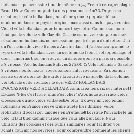
hollandais qui nécessite tout de même un […] Frein à rétropédalage.
Brand New. Convient plutôt à des personnes >1m70. Depuis sa
création, le vélo hollandais jouit d’une grande popularité non
seulement dans son pays d’origine, mais aussi dans les pays voisins.
Vidaxl vélo hollandais pour hommes bicyclette. Comme son nom
l'indique le vélo de ville Gazelle Classic est un vélo simple au look
résolument hollandais, ne nécessitant que très peu d’entretien. J'ai
eu l'occasion de vivre 6 mois à Amsterdam, et j'ai beaucoup aimé le
type de vélo hollandais avec un système de frein à rétropédalage et
donc j'aimerais bien en trouver un dans ce genre à paris si possible
à 3 vitesse. Velo hollandais Batavus 275,00 €; Velo hollandais Gazelle
3 vitesses boite nexus, roues ballons anti crevaisons. Sa position
assise droite permet de garder la courbure naturelle de la colonne
vertébrale et de soulager le dos. VÉLOS HOLLANDAIS
D'OCCASIONS VELO HOLLANDAIS. comparez les prix sur internet !
L'adage "Plus c'est rare, plus c'est cher" s'applique aussi aux velos
d'occasion ou aux velos vintages!De plus, trouver un vélo enfant
hollandais en France relève d'une quête très difficile. Vélos
Hollandais d occasion, uniques en Bretagne!! Lorsque l'on rachète un
vélo, il faut bien définir l’usage que vous allez en faire. Nous
utilisons des cookies et des outils similaires pour faciliter vos
achats, fournir nos services, pour comprendre comment les clients