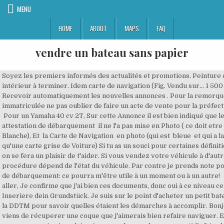
MENU
HOME
ABOUT
MAPS
FAQ
vendre un bateau sans papier
Soyez les premiers informés des actualités et promotions. Peinture défraîchie, intérieur à terminer. Idem carte de navigation (Fig. Vendu sur... 1 500 € (Particulier) Recevoir automatiquement les nouvelles annonces . Pour la remorque, si elle est immatriculée ne pas oublier de faire un acte de vente pour la préfecture (voir modèle) Pour un Yamaha 40 cv 2T, Sur cette Annonce il est bien indiqué que le gars Vend, Une attestation de débarquement il ne l'a pas mise en Photo ( ce doit etre une feuille Blanche), Et la Carte de Navigation en photo (qui est bleue et qui a la meme fonction qu'une carte grise de Voiture) Si tu as un souci pour certaines définitions, n'hésite pas, on se fera un plaisir de t'aider. Si vous vendez votre véhicule à d'autres particuliers, la procédure dépend de l'état du véhicule. Par contre je prends note pour ce certificat de débarquement: ce pourra m'être utile à un moment ou à un autre! Donc ça devrait aller, Je confirme que j'ai bien ces documents, donc oui à ce niveau ce devrait aller. Inseriere dein Grundstück. Je suis sur le point d'acheter un petit bateau et ai contacté la DDTM pour savoir quelles étaient les démarches à accomplir. Bonjour à tous, je viens de récuperer une coque que j'aimerais bien refaire naviguer. En fait, c'est comme un casier à parloir, çà ne marche que dans un sens !!! Refaire les papier d'un bateau dont la personne est décèdée. Est-ce que cela passe lors d'un contrôle? Suivant. Tous droits réservés. Déclarez un changement de moteur de bateau. Vu les posts précédents, pas possible de faire le changement de nom. Il n'y a que la marque qui apparait dessus. Obtenez votre nouvelle carte de circulation ou acte de francisation suite à l'achat d'un bateau d'occasion ou lors de la première immatriculation d'un bateau neuf. Je veux juste savoir si les 2 lettres de l'immatriculation correspondent à un port d'attache. de plus, les affaires maritimes me disent que le numero d'immatriculation reporté sur les flotteurs ne correspond a rien... quelqu'un a deja vu un numero d'immatriculation style N839297... a votre avis c'est une immat francaise ou etrangere? Si tu as la carte de navigation (carte bleue) avec un certificat de vente (voir modèle) + photocopie de sa carte d'identité, il ne devrait y avoir aucun problème. Je nage un peu avec tous les textes (mon permis bateau remonte un peu loin - je vais d'ailleurs profiter de cet achat pour me remettre à niveau!) CRISTEC Chargeur de batterie YPOWER 12V-25A, Ventilateur de cabine 12V, orientable à 2 vitesses, L'équipement de Sécurité des navires de Plaisance, Tout savoir sur les VHF (par Icom France). car par exemple un gars vole un moteur et te le vend sous une identité bidon et attestation de vente bidon. Discount Marine, c'est aussi un espace communautaire avec des forums et des blogs pour discuter, partager, informer autour du nautisme. A+. Ainsi en Croatie, on vous demandera un permis bateau (même pour la location d’un voilier) incluant le Certificat Restreint de Radiotéléphoniste (CRR- pour l’usage d’une VHF). Je me trouve devant le problème (connu) de son immatriculation... J'ai un certificat de vente mais pas de carte de navigation. merci pour ton aide! Je me permets d'utiliser ce fil puisque mon souci correspond au post initial (dites-moi si ce n'est pas correct, je viens de m'inscrire). etre MN .... ( pour MareNnes ... ) Moteurs de bateaux 83600 Fréjus. On distingue les véhicules qui peuvent encore circuler sur la voie publique des véhicules hors d'état de circuler. Maritimes afin de pouvoir lui donné avec ce fameux certificat. je ne vous conseil pas d'acheter un moteur d'occasion à un particulier sans attestation de débarquement , car risque de ne pas pouvoir le réimatriculer , J'ai donné un moteur à une personne du forum, avant je suis allé le faire débarquer du bateau aux Aff. Une enveloppe affranchie à votre nom pour le retour le retour des piéces (attention au poids plus lourd qu'une lettre classique) Longueur supérieure à 7 métres, puissance supérieure à 22 CV. par les AM de morlaix Choisissez ECO PLAISANCE DU DELTA où notre équipe vous accueille, vous et vos proches dans une atmosphère dépaysante et pittoresque du côté de LE TEICH. BateauxOccasion.fr est un site d’annonces bateau gratuites. Location bateau avec et sans permis.Gardiennage sur parc Plus besoin de vendre sa maison pour aller voir ailleurs, elle bouge avec nous ! We listen to our customers and work with them to address their needs through innovative solutions. si oui, notes tous les renseignements et deplaces toi au aff mar. Armor-Lux wurde 1938 in Quimper (Frankreich) gegründet und zeichnet sich seitdem durch originelle Kollektionen aus. Vous pouvez également à tout moment revoir vos options en matière de ciblage. Assurez-vous alors que les documents de propriété, de même que le permis ou l’immatriculation, soient transférés correctement. Je ne suis pas inquiète puisque le bateau a été acheté avec son moteur et que ce dernier sur la facture avec le bateau, il n'y a pas de raison que ce ne soit pas le cas sur la carte de circulation. With an experienced staff working around the clock, you can be sure we will get the job done and get it done right. UV-Schutzkleidung und Badekleidung für Babys, Kinder und Erwachsene kaufen Sie bei UV-Fashions. Ob Blankwaffen, Orden, Uniformen und Effekten, Militaria und Spielzeug oder Bücher zu Militärhistorie und Zeitgeschichte – all dies wird Ihnen von fachkundigem Personal näher gebracht. Si le papier est en règle, alors le vendeur et l’acheteur peuvent passer à l’accord de vente. celles qui comportent un "N" en 2eme lettre, Maintenant, .. c' est peut etre aussi une Remettez au nouveau propriétaire un acte de vente signé. +33 (0)1 76 40 24 95 (non-surcharged call) Anmelden Einloggen 0 0 Hilfe Benutzer. En savoir plus sur notre politique de confidentialité J'ai acheté un bateau de 6m avec une carte de navigation ne précisant pas le type et numéro de série du moteur (type inconnu). Et c’est au vendeur de fournir un dossier complet au bureau des douanes du port d’attache du bateau, sous un délai d’un mois. Déposez votre annonce gratuitement. Vous cherchez un GPS, un sondeur, un radar, un pilote automatique, une radio VHF, du matériel de sécurité, ou d'accastillage ? Malheureusement il est décédé depuis. En fait, l'ancien proprietaire ( Mr V ) l'a vendu à Mr X qui l'a vendu sans papiers car perdus à Mr Y qui l'a revendu à Mr Z toujours sans papiers et Mr Z le revend maintenant toujours sans papiers... mais la n'est pas le probleme... En fait, aux AM ils ne sont pas cool, car, dans le cas présent, il suffit et ils le savent pertinement juste de retrouver le premier proprio ( V ) pour refaire un acte de vente, et ils l'ont le premier proprio, car N° d'immat et plaque sur le bateau, mais sont en droit de ne pas donner les coordonnées, droit qu'ils font valoir à priori, vu que le dernier proprio a entamer les démarches pour savoir et en se penchant, avait presque réussi à lire sur le pc ..."presque", tout tient en ce simple mot... Qu'est ce qu'on est con en France... Ils preferent qu'on achete une carte bleue d'un autre bateau similaire en épave pour faire un acte "illégal"... P.S : ce n'est pas le ROCCA, je tiens à préciser... Si quelqu'un connait quelqu'un "d'adorable" aux AM sur Sete ou Port Vendres ( immat du bateau commencant par PV ), je suis prenneur ! Grande Plaisance. Ce n'est pas exact? Conduire un bateau à petite vitesse ou sans permis ? Il est également conseillé pour un premier achat, surtout si vous envisagez de racheter un autre au bout de quelques années. Bateau-immatriculation s'occupe des papiers de votre bateau à moteur, voilier & jet-ski. :) Livraison gratuite en France métropolitaine à partir de 250€ TTC d'achat. immatriculation!!!!! http://www.developpement-durable.gouv.fr/IMG/pdf/07a_DGITM_equipement_secu_plaisance_6p_DEF_Web.pdf, http://www.discount-marine.com/forums/forum-moteur/donne-moteur-50-cv. RECHERCHER . :), Maintenant, on attends les photos de tes pêches miraculeuses, pas comme certain qui comme moi "je-rate-tous" Pas grave du moment que je suis sûr ou sous l'eau, je suis content Le CE de la coque est exigé à partir de l'année 1998 pour le moulin c'est 2015. Bienvenue sur LE site du patrimoine et de l'histoire des rivières et des canaux ! L’acte de vente d’un bateau est un document permettant d’attester et d’officialiser la vente du bateau entre les deux parties suite à une promesse ou un compromis de vente. Choisissez de préférence l’envoi en recommandé avec avis de réception. Dashboard; Deine Anzeigen; Deine Reservierungen; Deine Reisen; Deine Favoriten; Profil ; Profil bearbeiten; Abmel