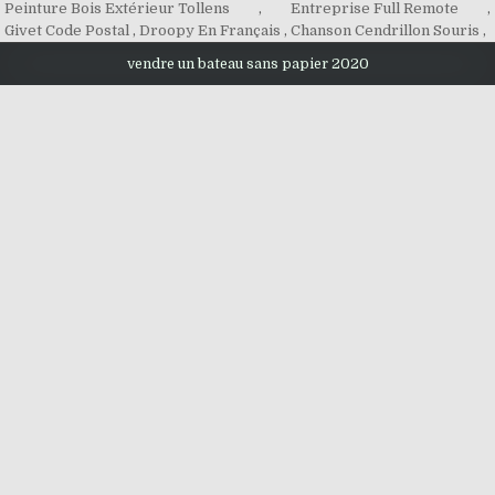
Peinture Bois Extérieur Tollens
,
Entreprise Full Remote
,
Givet Code Postal
,
Droopy En Français
,
Chanson Cendrillon Souris
,
vendre un bateau sans papier 2020