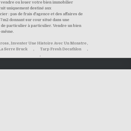
 vendre ou louer votre bien immobilier
tuit uniquement destiné aux
ier : pas de frais d'agence et des affaires de
e 37m2 donnant sur cour situé dans une
de particulier à particulier. Vendre un bien
oi-même.
cross
,
Inventer Une Histoire Avec Un Monstre
,
La Serre Bruck
,
Tarp Fresh Decathlon
,
,