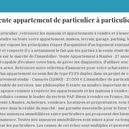
ente appartement de particulier à particuli
articulier, retrouvez les maisons et appartements à vendre et à louer 
ndre ou louer votre appartement, maison, terrain, garage, parking, 
r expose les principales étapes d'acquisition d'un logement existant o
t respecté Il y a notamment le fait que les parties à la vente étant des
és sur le marché de l’immobilier. Vente Appartement à Nantes : 27 a
t capable d'évaluer votre bien, de gérer les diagnostics, d'utiliser son
 actes. Retrouvez notre sélection d'annonces pour votre achat entre 
r plan appartement en semi fini de type F2 F3 duplex dans un projet de r
partement studio - Camarès (12360) - 27.000 € L’immobilier de particuli
semble de services, une philosophie Il existe un nombre important de
 agence consiste à repérer les appartements et les maisons à vendre su
médiaire comme le leader du secteur PAP. Biens à vendre en France. 
te à Nantes. Acheteurs, vendeurs, locataires et propriétaires, tous ti
ester dans la réalité du marché : une garantie essentielle pour le futu
es annonces immobilières entre particuliers qui proposent des biens
anence. Toutes nos annonces immobilières sont mises à jour en temps
ar les particuliers. Les causes de cet échec sont multiples et peuvent