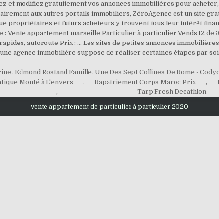
sez et modifiez gratuitement vos annonces immobilières pour acheter,
rairement aux autres portails immobiliers, ZéroAgence est un site gra
e propriétaires et futurs acheteurs y trouvent tous leur intérêt financ
nce : Vente appartement marseille Particulier à particulier Vends t2 d
apides, autoroute Prix : … Les sites de petites annonces immobilières 
 à une agence immobilière suppose de réaliser certaines étapes par s
rine
,
Edmond Rostand Famille
,
Une Des Sept Collines De Rome - Cody
tique Monté à L'envers
,
Rapatriement Corps Maroc Prix
,
,
Tarp Fresh Decathlon
vente appartement de particulier à particulier 2020