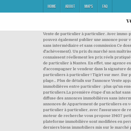
HOME
ABOUT
MAPS
FAQ
v
Vente de particulier à particulier. Avec immo-p
pouvez également publier une annonce pour ve
sans intermédiaire et sans commission Ce dossie
d'achèvement). Un prix du marché non maîtrisé e
connaissent réellement les prix réels pratiqu
de particulier à Nantes. En effet, une agence es
d'accompagner le vendeur dans la signature des
particuliers à particulier ! Tigirt sur mer. Su
plage... Plus de détails sur l'annonce Vente ap
immobilières entre particulier : plus qu'un en
particuliers.La première étape d’un achat sans
diffuse des annonces immobilières sans inter
annonces de Appartement de particuliers en ven
particulier à particulier, avec l'assurance de r
moteur de recherche vous propose 19407 petit
plateforme immobilière sont modifiées en perm
derniers biens immobiliers mis sur le marché p