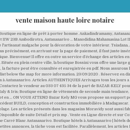
vente maison haute loire notaire
pouvez nous retrouvez dans l'immeuble TRIPOLITSA Analakely, box 21 mais aussi au centre commercial Akoor Digue. Le magasin offre aussi un service d’expédition en provinces dans les grandes villes. Vous n’avez pas envie de perdre du temps à visiter tous les magasins de la ville avec les embouteillages et l’insécurité. Ils réalisent un travail soigné de qualité. Moravidy dispose dans son magasin d’appareils électroniques Samsung : Par ailleurs, l’enseigne présente aussi des appareils électroménagers pour la cuisine et les tâches ménagères : frigos, fours et micro-ondes, rice-cooker, aspirateurs, laves-linge et sèches-linge, fers à repasser, robots, mixeurs et accessoires. Les artisans avec lesquels nous collaborons sont respectueux des traditions. Je veux avoir des renseignements pour l’achat en ligne à l’étranger (ex : pièces et accessoires auto etc..). Faites vos achats de crqouettes, produits d'hygiène, antiparasitaires internes et externes, accessoires, ..sans bouger de chez vous. Boulot De Rêve - Freelance by Aing'uh. Ensuite, il faut effectuer la validation du paiement après réception d’un sms de la part de l’opérateur. Boutique en ligne qui vend des produits de beauté - prêt à porté : vêtements - chaussures et accessoires. Envoyer un message à Moravidy – Cliquez ici. Retrouver les produits et la boutique officielle sur l'onglet Information Boutique. Faites votre choix parmi nos produits d'exception à partir de nos trois gammes: ROYAL, IMPÉRIAL et SUPRÊME.. Achetez en ligne le Rova Caviar Madagascar. Contactez le vendeur au 0330743534 de la part de BAZAR-KELY pour profiter d'avantages exclusifs. Découvrez La Malle Volante, boutique d'artisans créateurs en ligne. Comment acheter d'occasion en ligne à Antananarivo. Vous êtes en province et vous voudrez bien acheter des marchandises à Tananarive. Nom souhaitée de votre boutique exemple : votre marque ou votre raison sociale *, URL souhaitée de votre boutique exemple : www.bazar-kely.mg/boutique-madagascar/[nom_de_votre_boutique] *https://www.bazar-kely.mg/boutique-madagascar/, Je souhaite devenir CLIENT Je souhaite devenir VENDEUR ou FOURNISSEUR. Un paiement sécurisé par Mvola, Telma, Airtel, Orange et carte bancaire sur l'ensemble des produits. Shopping à Antananarivo Faire son shopping à Antananarivo, Oui mais où? Listings include Orange, Boutique en ligne by Ialy & Iris, L' instant MODE, Be In Mode, Popeti Popety and Habitat. Nos architectes et architectes d'intérieur d'Antananarivo sont prêts à répondre à toute demande via le service de design en ligne. Antananarivo . Connectez-vous à votre compte : Un mot de passe vous sera envoyé par email. Nous ne vendons que des produits venant des plus grands fabricants. Listings include Boutique en ligne by Ialy & Iris, L' instant MODE, Be In Mode, Popeti Popety, Sanifer and Cosmos Madagascar. Moravidy établit un système de paiement sécurisé en ligne avec un compte mobile money, pour tout type d’opérateurs (Telma, Airtel ou Orange). kiosk.mg, Antananarivo. 54K likes. 69 were here. 23/09/2020 . You have entered an incorrect email address! Moravidy, boutique en ligne et produits Samsung à Madagascar. C'est avec plaisir que nous vous offrons des produits de qualité garantie. Notre partenariat est basé sur une juste rémunération et le resp Exeia, numéro 1 vente en ligne et e-commerce à Madagascar CSPI, sécurisation de personnes et de biens à Antananarivo Mi-voyages Madagascar, voyager autrement Prix caviar baeri à partir de 48€ pour la gamme Royal, 66€ pour la gamme Impérial et 84€ le Rova Caviar Suprême. De la salle de bain à la cuisine, Carré Blanc vous propose des collections tendances pour toute la maison. 826 likes. Save my name, email, and website in this browser for the next time I comment. Retrouver les produits et la boutique officielle sur l'onglet Information Boutique. 55 K J’aime. Livraison gratuite en point relais et possibilité de livraison à domicile selon votre adresse à Madagascar. Ces frais incluent l’emballage, ainsi que la manutention, et enfin les frais d’envoi avec un montant fixe et un montant qui varie suivant le prix et la taille du produit. Elle est ouverte pour vous aider à trouver des jolis cadeaux en cette période de noël, à l’occasion d’un baptême, d’une communion, d’un anniversaire,… Classe en premier les lieux d’intérêt et/ou les tours opérateurs qui ont au moins 