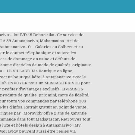
une visite ou une activité réservable sur Tripadvisor. Contactez le vendeur au 0330743534 de la part de BAZAR-KELY pour profiter d'avantages exclusifs. Moravidy, boutique en ligne et produits Samsung à Madagascar. Depuis sa création, BonMarche.MG a considérablement élargi son offre et propose plusieurs milliers de références de produits à la vente, dans les univers de l'ameublement, les matériels de finition, la décoration l'électroménager ainsi que les articles pour enfants et bébés. Find shops in Antananarivo. Shopping à Antananarivo : Consultez les avis et photos de 10 boutiques, centres commerciaux et magasins à Antananarivo, Antananarivo Province sur Tripadvisor. The 11 best Boutique Hotels in Antananarivo, Antananarivo Province — Best Price Guarantee Help Retrouver les produits et la boutique officielle sur l'onglet Information Boutique. Pour un accessoire de mode haut de gamme en raphia, c'est LA boutique à ne ... 8 photos. Grâce à Bazar Kely MG, achetez en ligne à Madagascar n’a jamais été aussi simple. De plus, il propose un SAV (service après vente) de dépannage et réparation des appareils endommagés. Click on each in the list below the map for more information. Le procédé consiste à consulter le site de Moravidy, ouvrir un compte en ligne, cliquer sur l’article choisi, et effectuer le règlement par téléphone. Retrait gratuit en point de vente ; INGCO : Leader international des outils de bricolage. 11 Boutique Hotels accommodation listings available to book in Antananarivo. Guide des boutiques de commerce en ligne, l'annuaire e-commerce des boutiques pour acheter facile, les bons plans des boutiques répertoriées sur le guide pour acheter en ligne des produits et des vetements dans les boutiques discount sur internet. Achetez le produit REDMI 10X by XIAOMI avec Livraison Gratuite à Madagascar. Neo'Boutik en Ligne. ... Réserver en ligne . Lot 36-F Tana - Antananarivo, Madagascar. BonMarche.MG est le leader de l' e-commerce à Madagascar. Découvrez nos produits disponibles dans les plus grandes villes de Madagascar : Antananarivo, Tana, Toamasina, Antsirabe, Fianarantsoa, Mahajanga, Toliary, Antsiranana. Boutique en ligne by Ialy & Iris. Ils réalisent très bien votre projet 3D depuis Antananarivo sur ce service en ligne afin que vous receviez toutes les informations pour la mise en œuvre du projet. Moravidy livre les articles payés dans l’après-midi même. Vos données personnelles seront utilisées pour soutenir votre expérience sur ce site Web, pour gérer l'accès à votre compte et à d'autres fins décrites dans notre politique de confidentialité. La page « boutique chrétienne SAMBàRA » se spécialise dans la vente en ligne des livres et des différe