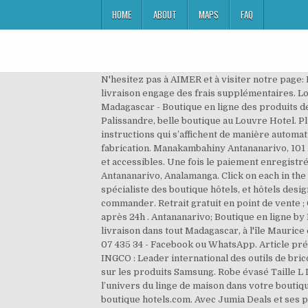
HOME
ABOUT
MAPS
FAQ
N'hesitez pas à AIMER et à visiter notre page: Boutique en ligne de prêt à porter homme. Ankadindramamy, Antananarivo ... lot IVD 48 Behoririka . Ce service de livraison engage des frais supplémentaires. Lot IIW 23B Ambodirotra, Antananarivo ... Manodidina Mahamasina Lot III A 59 Antananarivo, Mahamasina . Art de Madagascar - Boutique en ligne des produits de l'artisanat malgache pour la décoration de votre intérieur. Tsiadana, Antananarivo . 0 ... Galeries au Colbert et au Palissandre, belle boutique au Louvre Hotel. Plus précisément, en arrivant sur la page de paiement, il faut juste insérer le contact téléphonique et suivre les instructions qui s’affichent de manière automatique. Bienvenue! Il offre en outre un service d’échange des articles en cas de dommage en usine et défauts de fabrication. Manakambahiny Antananarivo, 101 . Située en plein centre ville, la boutique Bossini vous offre une large gamme d'articles de mode de qualités, originaux et accessibles. Une fois le paiement enregistré, la facture peut être consultée et enregistrée en pdf. Nous assurons la … LE VILLAGE. Ma Boutique en ligne, Antananarivo, Analamanga. Click on each in the list below the map for more information. 23/09/2020 . Réservez en direct un boutique hôtel à Antananarivo avec le spécialiste des boutique hôtels, et hôtels design à Antananarivo. Articles AUTHENTIQUES Arrivages tous les jours a 18h,ENVOYER nous un MESSAGE PRIVEE pour commander. Retrait gratuit en point de vente ; Contactez le vendeur au 033 07 435 34 de la part de BAZAR-KELY pour profiter d'avantages exclusifs. LIVRAISON après 24h . Antananarivo; Boutique en ligne by Ialy & Iris; Boutique en ligne de vêtements de seconde main tendance, produits de qualité, prix mini, carte de fidélité, livraison dans tout Madagascar, à l'île Maurice et en … ON VOUS ATTEND Bazar Kely MG vous propose un support pour toute vos commandes par téléphone 033 07 435 34 - Facebook ou WhatsApp. Article précédent BUILD, conception et construction immobilière à Madagascar. Plus d'infos. Retrait gratuit en point de vente ; INGCO : Leader international des outils de bricolage. Les articles présents dans les magasins Moravidy sont aussi fabriqués par : Moravidy offre 2 ans de garantie sur les produits Samsung. Robe évasé Taille L Disponible de suite Détail et prix mp . Vente en Ligne directe et sur Commande dans tout Madagascar. Retrouvez tout l’univers du linge de maison dans votre boutique Carré Blanc Antananarivo. Boutique hôtels à Antananarivo | hôtels de luxe et hôtels design à Antananarivo | My boutique hotels.com. Avec Jumia Deals et ses petites annonces, la tâche vous est facilitée. Parallèlement, les articles Moravidy peuvent aussi être réglés via Mastercard, Paypal et une carte VISA International en euros et suivant le taux de change appliqué au moment du paiement. U.S Glam Boutique en ligne. Vente en Ligne directe et sur Commande dans tout Madagascar. Vous 