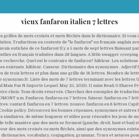
vieux fanfaron italien 7 lettres
 grilles de mots croisés et mots fléchés dans le dictionnaire. Si vous
ion. Traductions en contexte de "le fanfaron" en français-anglais avec
la savais entichée de ce fanfaron! Il y a 5 mots de sept lettres fini
es en français traduites dans 28 langues. A little swagger creeping 
re recherche. Quel est le contraire de fanfaron? hâbleur. Les solutio
s existants. hâbleur. Casseur. Dictionnaire des synonymes . Adjectif Si
 de trois lettres et plus dans une grille de 16 lettres. Nombre de le
 de synonymo.fr. Liste des mots de 7 lettres terminant avec les lettre
l Mais Pas N Importe Lequel. May 25, 2020; 11 mins Read; 0 Shares Pro
tre choix. Tous droits réservés. Cherchez des exemples de traduction
NT n.m. Fanfaron. fanfaron en 7 lettres: faiseur: fanfaron en 7 lettr
ttres: vantard: fanfaron en 7 lettres: zouave: fanfaron en 6 lettres Cap
 la Cookie policy. Découvrez les bonnes réponses, synonymes et autre
similaires, de même longueur et utiles pour résoudre les jeux de mot
 de telle manière que des mots se forment (gauche, droit, haut et bas) et
r des mots croisés ou mots fléchés, ainsi que des synonymes existan
line dictionaries, vocabulary, conjugation, grammar, Trucs et astuces 