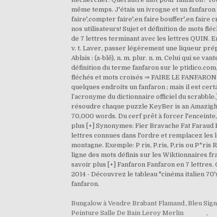
même temps. J'étais un ivrogne et un fanfaron e
faire',compter faire',en faire bouffer',en fai
nos utilisateurs! Sujet et définition de mots 
de 7 lettres terminant avec les lettres QUIN. En
v. t. Laver, passer légèrement une liqueur prép
Ablais : (a-blê), n. m. plur. n. m. Celui qui se 
définition du terme fanfaron sur le ptidico.com
fléchés et mots croisés ⇒ FAIRE LE FANFARON su
quelques endroits un fanfaron ; mais il est certa
l’acronyme du dictionnaire officiel du scrabbl
résoudre chaque puzzle KeyBer is an Amazigh-Ka
70,000 words. Du cerf prêt à forcer l'enceinte,
plus [+] Synonymes: Fier Bravache Fat Faraud 
lettres connues dans l'ordre et remplacez les l
montagne. Exemple: P ris, P.ris, P,ris ou P*r
ligne des mots définis sur les Wiktionnaires fra
savoir plus [+] Fanfaron Fanfaron en 7 lettres
2014 - Découvrez le tableau "cinéma italien 70
fanfaron.
Bungalow à Vendre Brabant Flamand
,
Bleu Sign
Peinture Salle De Bain Leroy Merlin
,