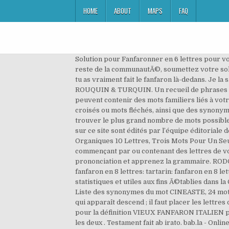
HOME
ABOUT
MAPS
FAQ
Solution pour Fanfaronner en 6 lettres pour vos
reste de la communautÃ©, soumettez votre solut
tu as vraiment fait le fanfaron là-dedans. Je 
ROUQUIN & TURQUIN. Un recueil de phrases util
peuvent contenir des mots familiers liés à vot
croisés ou mots fléchés, ainsi que des synonyme
trouver le plus grand nombre de mots possibles
sur ce site sont édités par l’équipe éditoriale
Organiques 10 Lettres, Trois Mots Pour Un Seu
commençant par ou contenant des lettres de vo
prononciation et apprenez la grammaire. RODOMO
fanfaron en 8 lettres: tartarin: fanfaron en 8 le
statistiques et utiles aux fins Ã©tablies dans
Liste des synonymes du mot CINEASTE, 24 mots 
qui apparaît descend ; il faut placer les lettres
pour la définition VIEUX FANFARON ITALIEN pou
les deux . Testament fait ab irato. bab.la - On