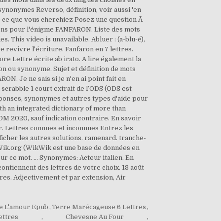
synonymes Reverso, définition, voir aussi 'en
vÃ© ce que vous cherchiez Posez une question Ã
tions pour l'énigme FANFARON. Liste des mots
. This video is unavailable. Abluer : (a-blu-é),
 revivre l'écriture. Fanfaron en 7 lettres.
ore Lettre écrite ab irato. A lire également la
on ou synonyme. Sujet et définition de mots
. Je ne sais si je n'en ai point fait en
u scrabble 1 court extrait de l’ODS (ODS est
réponses, synonymes et autres types d'aide pour
th an integrated dictionary of more than
DM 2020, sauf indication contraire. En savoir
. Lettres connues et inconnues Entrez les
ficher les autres solutions. ramenard. tranche-
kWik.org (WikWik est une base de données en
our ce mot. ... Synonymes: Acteur italien. En
ontiennent des lettres de votre choix. 18 août
res. Adjectivement et par extension, Air
e L'amour Epub
,
Terre Marécageuse 6 Lettres
,
ettres
,
Chevesne Au Four
,