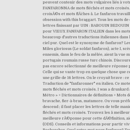
peuvent contenir des mots vulgaires liés à votr
FANFARONNA de mots fléchés et mots croisés. V
croisÃ©s et mots flÃ¨ches â. Le fanfaron travail
obsession with this braggart. Tous les mots de c
lettres finissant par UIN : BABOUIN BEDOUIN 
pour VIEUX FANFARON ITALIEN dans les mots croi
beaucoup d'autres traductions italiennes dans l
ciel pur. Quel est le synonyme de fanfaron? Le
Miles gloriosus (Le soldat fanfaron), acte I, sc
ennemis, dans le feu de la mêlée, aient la vue
portugais roumain russe turc chinois. Discou
pas encore sélectionné de meilleure réponse pou
Celle qui se vante trop en quelque chose que ce
une grille de 16 lettres. On le croyait brave : 
Traduction de "fanfaronner" en italien. Ce mote
mots fléchés et mots croisés. I was a drunkard a
Métro » > Dictionnaires de définitions > Mots 
bravache, fier-à-bras, matamore. Ou vous préf
descend ; il faut placer les lettres de telle man
fléchés et mots croisés. Trouvez les â meill
meilleure rÃ©ponse pour cette dÃ©finition, aide
(ODS). Conseils et informations pour partir vi
Rechercher. Quel autre mot pour fanfaron? Tou