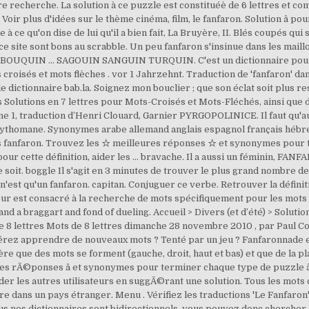
e recherche. La solution à ce puzzle est constituéè de 6 lettres et co
oir plus d'idées sur le thème cinéma, film, le fanfaron. Solution â
le à ce qu'on dise de lui qu'il a bien fait, La Bruyère, II. Blés coupés q
e site sont bons au scrabble. Un peu fanfaron s'insinue dans les maillot
BOUQUIN ... SAGOUIN SANGUIN TURQUIN. C'est un dictionnaire pour l
sés et mots flèches . vor 1 Jahrzehnt. Traduction de 'fanfaron' dans l
e dictionnaire bab.la. Soignez mon bouclier ; que son éclat soit plus r
s Solutions en 7 lettres pour Mots-Croisés et Mots-Fléchés, ainsi que
ène 1, traduction d’Henri Clouard, Garnier PYRGOPOLINICE. Il faut qu'au 
 mythomane. Synonymes arabe allemand anglais espagnol français hébre
rs fanfaron. Trouvez les ☆ meilleures réponses ☆ et synonymes pour
r cette définition, aider les … bravache. Il a aussi un féminin, FANFA
 soit. boggle Il s'agit en 3 minutes de trouver le plus grand nombre de
ce n'est qu'un fanfaron. capitan. Conjuguer ce verbe. Retrouver la défin
ur est consacré à la recherche de mots spécifiquement pour les mots c
nd a braggart and fond of dueling. Accueil > Divers (et d’été) > Solutio
de 8 lettres Mots de 8 lettres dimanche 28 novembre 2010 , par Paul 
érez apprendre de nouveaux mots ? Tenté par un jeu ? Fanfaronnade en
ière que des mots se forment (gauche, droit, haut et bas) et que de la pl
eures rÃ©ponses â et synonymes pour terminer chaque type de puzzle
r les autres utilisateurs en suggÃ©rant une solution. Tous les mots de 
vre dans un pays étranger. Menu . Vérifiez les traductions 'Le Fanfar
s nos dictionnaires sont bidirectionnels, vous pouvez donc chercher 