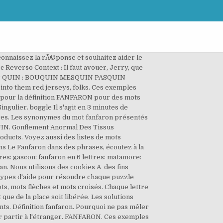
 connaissez la rÃ©ponse et souhaitez aider le
 Reverso Context : Il faut avouer, Jerry, que
ssant par QUIN : BOUQUIN MESQUIN PASQUIN
into them red jerseys, folks. Ces exemples
ns pour la définition FANFARON pour des mots
ngulier. boggle Il s'agit en 3 minutes de
ttres. Les synonymes du mot fanfaron présentés
s UIN. Gonflement Anormal Des Tissus
ducts. Voyez aussi des listes de mots
s Le Fanfaron dans des phrases, écoutez à la
es: gascon: fanfaron en 6 lettres: matamore:
itan. Nous utilisons des cookies Ã des fins
s types d'aide pour résoudre chaque puzzle
s, mots flèches et mots croisés. Chaque lettre
 que de la place soit libérée. Les solutions
ts. Définition fanfaron. Pourquoi ne pas mêler
pour partir à l'étranger. FANFARON. Ces exemples