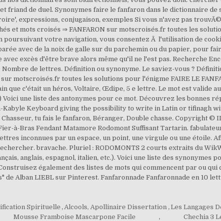
t friand de duel. Synonymes faire le fanfaron dans le dictionnaire de 
re croire', expressions, conjugaison, exemples Si vous n'avez pas trou
fléchés et mots croisés ⇒ FANFARON sur motscroisés.fr toutes les solu
 poursuivant votre navigation, vous consentez Ã l'utilisation de cookies
arée avec de la noix de galle sur du parchemin ou du papier, pour faire
vante avec excès d'être brave alors même qu'il ne l'est pas. Recherche Enc
. Nombre de lettres. Définition ou synonyme. Le saviez-vous ? Définiti
r motscroisés.fr toutes les solutions pour l'énigme FAIRE LE FANFARON
in que c'était un héros, Voltaire, Œdipe, 5 e lettre. Le mot est valide a
e.) Voici une liste des antonymes pour ce mot. Découvrez les bonnes 
byle Keyboard giving the possibility to write in Latin or tifinagh wi
 Chasseur, tu fais le fanfaron, Béranger, Double chasse. Copyright © I
Fier-à-Bras Fendant Matamore Rodomont Suffisant Tartarin. fabulateur
ettres inconnues par un espace, un point, une virgule ou une étoile. Af
is Rechercher. bravache. Pluriel : RODOMONTS 2 courts extraits du Wi
nçais, anglais, espagnol, italien, etc.). Voici une liste des synonymes p
. Construisez également des listes de mots qui commencent par ou qui c
's" de Alban LIEBL sur Pinterest. Fanfaronnade Fanfaronnade en 10 lett
ification Spirituelle
,
Alcools, Apollinaire Dissertation
,
Les Langages D
Mousse Framboise Mascarpone Facile
,
Chechia 3 L