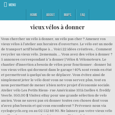
MENU
HOME
ABOUT
MAPS
FAQ
vieux vélos à donner
Vous chercher un vélo à donner, un vélo pas cher ? Amenez vos vieux vélos à l’atelier aux horaires d’ouverture. Le vélo est un mode de transport actif bénéfique à … Voici 22 idées créatives… Comment recycler un vieux vélo. 2ememain. … Vous avez des vélos à donner ? 5 annonces correspondant à 'a donner | Vélos & Vélomoteurs. Le chantier d'insertion a besoin de vélos pour fonctionner : donner lui vos vieux vélos qui dorment dans le garage ! 40% sont remis en état et permettront à quelqu’un de se déplacer. Vous évitez ainsi de simplement jeter le vélo dont vous ne vous servez plus, tout en nous permettant de mener à bien notre projet d’économie sociale. Atelier vélo Les Petits Riens- rue Américaine 101à Ixelles 4. freddy Veerle. 350,00 $ Visitez eBay pour une grande sélection de velo ancien. Vous ne savez pas où donner toutes ces choses dont vous n'avez plus besoin et qui vous encombrent ? Prévenez-nous via cyclo@cyclo.org ou au 02 512 68 90. Ne laissez pas votre vieux vélo rouiller dans un sous-sol ou bien passer l'hiver dehors, contactez-moi et je viendrai le chercher chez vous pour lui donner une deuxième vie! Achetez en toute confiance et sécurité sur eBay! Participez à l'opération « Un vélo pour tous », du Tour de France Solidaire avec Emmaüs. Mélanie met également à la vente des vélos qu’elle a entièrement restaurés. Plus de 2000 vélos sont recyclés à chaque année, Ils sont par la suite mis en vente dans notre boutique. Si vous avez plusieurs vélos, que vous résidez dans la localité de Bron, nous pouvons venir les chercher chez vous. ... je recherche un matelas 140/200 à donner sur Lausanne et alentour . L’assemblage des vélos est en effet effectué par des chercheurs d’emploi peu qualifiés et des chômeurs de longue durée, dans le cadre du projet DyNAMO, visant l’acquisition d’une expérience professionnelle. Les bourses aux vélos sont des endroits idéaux pour acheter ou vendre un vélo. • Liste des ateliers où vous pouvez déposer votre vieux vélo • Plus d’infos concernant notre programme de formation et mise à l’emploi Quelle que soit votre demande, vous avez à disposition tout un choix d'articles fascinants à ne pas rater. 1. Vélos vintages - Achetez une variété de produits à prix abordables sur eBay. Il sera entièrement remis à neuf dans le cadre de notre programme de remise à l'emploi et toutes les pièces recyclables seront conservées et réutilisées. Si vous ne pouvez pas vous déplacer pour nous les déposer, contactez nous au 07 69 02 07 81, 1300 adhérents (+ de 4000 depuis les débuts de l’asso). Le site toutdonner.com s'adresse à toutes les personnes qui souhaitent se débarrasser de vieux objets ou les personnes qui souhaitent en récupérer en faisant de la récupe. ; Nous acceptons les vélos ainsi que des pièces, accessoires et outils. Je récupere même vos épaves. 10 vélos anciens pour hommes et femmes en vente des années 50 aux années 70 à partir de 100 euros sur l'article 0475643613. Nous récupérons auprès de tous (déchetteries de l’agglo avec qui nous avons un partenariat, syndic d’immeubles, particuliers…) les vieux vélos dont vous ne voulez plus. Cela pose donc quelques problèmes en matière d’écologieet d’environnement même s’il est moindre comparer à d’autres déchets que l’hommeproduit chaque année contre l’environnement. Il peut être réparé puis revendu ou encore distribué à des personnes dans le besoin. Offrez-lui une seconde vie en le déposant dans un atelier CyCLO. Voici un recyclage créatif très sympa! Parfois ce sont des personnes qui l’appellent directement pour lui donner de vieux vélos destinés à la déchetterie et qui … L’HeureuxCyclage.be, le réseau des ateliers vélo en Wallonie 2. Les haut-parleur et autre matos sont aussi bienvenus. Notez que: Une contribution de 20 $ par vélo est demandée afin de couvrir une partie des frais inhérents à la revalorisation de votre vélo. • Liste des ateliers où vous pouvez déposer votre vieux vélo• Plus d’infos concernant notre programme de formation et mise à l’emploi, Website: Variable (design & développement) + Bien à vous (développement), Liste des ateliers où vous pouvez déposer votre vieux vélo, Plus d’infos concernant notre programme de formation et mise à l’emploi. A quoi servent les vélos récupérés ? – Démontés. Vous voulez devenir collecteur-ambassadeur pour Cycles & Go ? Voir la fiche de l'acteur. Amusez-vous bien et bonne récup… Si vous avez en stock 3 vélos ou plus à donner, nous nous déplaçons chez vous pour venir les chercher. Amenez vos vieux vélos à l’atelier aux horaires d’ouverture. Le véloreste, avec la marche, le moyen de locomotion le plus écologique. CyCLO- rue de Flandre 85 à Bruxelles 3. De nombreux acheteurs y sont présents très souvent dès l’ouverture pour ne pas passer à côté de belles affaires. Les modèles plus vieux sont bien entendu légendaires et très prisés. Les pièces détachées seront réutilisées et les matériaux seront recyclés. Pour trouver ses châssis, elle fouine sur internet et dans les brocantes. Certains ateliers remettent en état de vieux vélo qu'il renvendent à prix démocratique. Vélos - Vélomoteurs (2) Voitures (1) Vêtements & accessoires (11 ... Bonjour, Je cherche à adopter des disques et un tourne-disque.... et vieux ampli... même à tube. Il recycle la moindre pièce métallique pour donner vie à des vélos insolites. Traditionnellement le changement de vitesse sur un vélo vintage n'est pas fixé au guidon mais sur le cadre. Comment recycler un vieux vélo! Un vieux vélo bien réparé peut s’avérer fort pratique pour les déplacements en ville sans risque de vol. Achetez en toute sécurité et au meilleur prix sur eBay, la livraison est rapide. Un petit vélo dans la tête- Atelier Saint-Bruno : Fermé à cet instant. Pour assembler ces vélos d’occasion de qualité, nous sommes toujours à la recherche de matières premières : votre vieux vélo est plus que bienvenu! Si vous avez des vieux vélos à donner qui sont en bon état ou en très mauvais état, je suis preneur. Enlèvement. Il y a plein de bonnes raisons de restaurer un vieux vélo. Je récupere même vos épaves. C’est ce que propose SOS Vélo, une entreprise qui encourage non seulement le recyclage des vieux vélos, mais donne aussi une chance à un premier emploi. Un vieux vélo dort dans votre cave ou dans celle d’un ami? Cycles&Go. – Remis en état puis remis en circulation Cela peut aussi s’expliquer par la valeur sentimentale, vous pouvez avoir récupéré un vélo par un membre de votre entourage. Il s’agit de récupérer de vieux vélos, pas forcément en état de marche, remis ensuite à la fondation Emmaüs, qui reçoit 30 € par vélo, pour les réparer et en faire bénéficier des personnes démunies, des enfants notamment via le Secours populaire. Roule & Co c’est aussi le recyclage. Récupérer les éléments de votre vieux vélo et créer des objets de déco pour votre maison… Laissez-nous vous inspirer avec ces 20 idées! Veerle 2 janv.. '21. Il est temps de penser qu’une carrière hyperactive attend votre vieux complice à deux roues quelque part en Isère. Prévenez-nous via cyclo@cyclo.org ou au 02 512 68 90. ‍‍‍ Pour rappel, la Ville de Dieppe a lancé un nouveau projet participatif : "Scénographie de vélos" qui a pour but de récupérer vos vieux vélos afin de leur en redonner une seconde vie, de les customiser et de les exposer ensuite. Si vous avez des vieux vélos à donner qui sont en bon état ou en très mauvais état, je suis preneur. Vous avez un vieux vélo à la cave dont vous ne savez plus quoi faire ? Ce sont, pour la plupart, des passionnés de vélo qui n’hésiteront pas à mettre le prix s’ils trouvent la perle rare. Il est donc beaucoupplus intéressant de recycler … Donner ou récupérer tout ce que vous voulez et c'est gratuit ! Aide et Info; ... cherche vieux velo meme en mauvais etat a donner. L'objectif est de collecter 5 000 vieux vélos à chaque ville-étape du Tour de France 2020. Une référence dans le monde du custom bike. Donner son vélo plutôt que le vendre d'occasion pour 3 fois rien, fera vraiment un heureux. Faire une offre 2 janv.. '21. Tout d’abord, remettre à neuf son ancien vélo permet d’éviter d’en racheter un, ça peut donc être une solution économique et écologique. Objectif : donner une seconde vie aux vieux vélos. Pour participer à cette filière de réemploi des vélos, il existe plusieurs solutions : Vous pouvez nous déposer vos vieux vélos à l’atelier sur les plages horaire d’ouverture . En échange, nous vous remettons un reçu pour fins de l’impôt de la valeur marchande du vélo ET de votre contribution en argent. e s d’acquérir un moyen de transport à moindre coût : les vélos sont vendus en moyenne 54 euros. Les caves, les parkings et les cours d’immeuble de nos villes regorgent de vélos auxquels nos ateliers tentent de donner une nouvelle vie. Les plus récents permettent de s'équiper sans se ruiner. Toute l’année, nous récupérons des vélos et des pièces détachées. Si vous avez en stock 3 vélos ou plus à donner, nous nous déplaçons chez vous pour venir les chercher. En donnant les objets que vous n'utilisez plus vous leurs donner une seconde vie et en plus c'est écologique. Sur 1 année Roule & Co récupère environ 1000 vélos. Dernière mise à jour le 19/04/2019. D’abord, assurez-vous que vous n’en avez vraiment plus besoin. Humour Vélo Vélo Insolite Velo Triporteur Vieux Vélo Velo Voyage Vélos Anciens Voyage À Vélo Balades À Vélo Faire Du Vélo vieux vélos à vendre. Horaires : Du lundi au vendredi de 10h à 12h et de 13h à 18h Ne laissez pas votre vieux vélo rouiller dans un sous-sol ou bien passer l'hiver dehors, contactez-moi et je viendrai le chercher chez vous pour lui donner une deuxième vie! Economisez avec notre option de livraison gratuite. Sur 1 année Roule & Co récupère environ 1000 vélos. Velosofiets- avenue Zaman 18 à Forest 5. les Ateliers de la rue Vootpropose… S’il est encore possible de lui donner une seconde vie, le vélo est entièrement remis en état par les mécanos de l’atelier pour être vendu, ce qui permet à nos adhérent. Loire Forez Agglomération vient