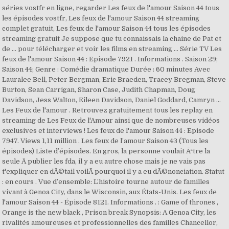
séries vostfr en ligne, regarder Les feux de l'amour Saison 44 tous
les épisodes vostfr, Les feux de l'amour Saison 44 streaming
complet gratuit, Les feux de l'amour Saison 44 tous les épisodes
streaming gratuit Je suppose que tu connaissais la chaine de Pat et
de … pour télécharger et voir les films en streaming … Série TV Les
feux de l'amour Saison 44 : Episode 7921 . Informations . Saison 29;
Saison 44; Genre : Comédie dramatique Durée : 60 minutes Avec
Lauralee Bell, Peter Bergman, Eric Braeden, Tracey Bregman, Steve
Burton, Sean Carrigan, Sharon Case, Judith Chapman, Doug
Davidson, Jess Walton, Eileen Davidson, Daniel Goddard, Camryn …
Les Feux de l'amour . Retrouvez gratuitement tous les replay en
streaming de Les Feux de l'Amour ainsi que de nombreuses vidéos
exclusives et interviews ! Les feux de l'amour Saison 44 : Episode
7947. Views 1,11 million . Les feux de l’amour Saison 43 (Tous les
épisodes) Liste d’épisodes. En gros, la personne voulait Ãªtre la
seule Ã publier les fda, il y a eu autre chose mais je ne vais pas
t'expliquer en dÃ©tail voilÃ pourquoi il y a eu dÃ©nonciation. Statut
: en cours . Vue d’ensemble: L’histoire tourne autour de familles
vivant à Genoa City, dans le Wisconsin, aux États-Unis. Les feux de
l'amour Saison 44 - Épisode 8121. Informations . : Game of thrones ,
Orange is the new black , Prison break Synopsis: A Genoa City, les
rivalités amoureuses et professionnelles des familles Chancellor,