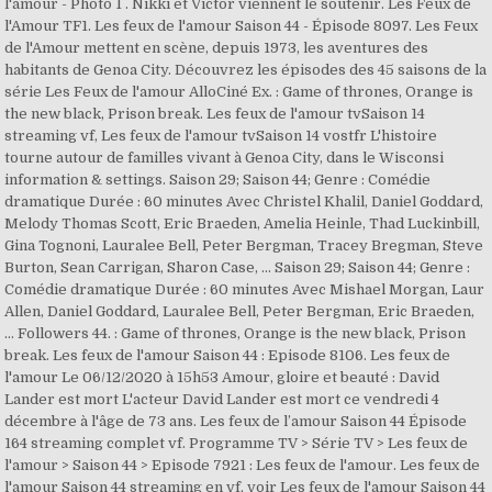
l'amour - Photo 1 . Nikki et Victor viennent le soutenir. Les Feux de
l'Amour TF1. Les feux de l'amour Saison 44 - Épisode 8097. Les Feux
de l'Amour mettent en scène, depuis 1973, les aventures des
habitants de Genoa City. Découvrez les épisodes des 45 saisons de la
série Les Feux de l'amour AlloCiné Ex. : Game of thrones, Orange is
the new black, Prison break. Les feux de l'amour tvSaison 14
streaming vf, Les feux de l'amour tvSaison 14 vostfr L'histoire
tourne autour de familles vivant à Genoa City, dans le Wisconsi
information & settings. Saison 29; Saison 44; Genre : Comédie
dramatique Durée : 60 minutes Avec Christel Khalil, Daniel Goddard,
Melody Thomas Scott, Eric Braeden, Amelia Heinle, Thad Luckinbill,
Gina Tognoni, Lauralee Bell, Peter Bergman, Tracey Bregman, Steve
Burton, Sean Carrigan, Sharon Case, … Saison 29; Saison 44; Genre :
Comédie dramatique Durée : 60 minutes Avec Mishael Morgan, Laur
Allen, Daniel Goddard, Lauralee Bell, Peter Bergman, Eric Braeden,
… Followers 44. : Game of thrones, Orange is the new black, Prison
break. Les feux de l'amour Saison 44 : Episode 8106. Les feux de
l'amour Le 06/12/2020 à 15h53 Amour, gloire et beauté : David
Lander est mort L'acteur David Lander est mort ce vendredi 4
décembre à l'âge de 73 ans. Les feux de l’amour Saison 44 Épisode
164 streaming complet vf. Programme TV > Série TV > Les feux de
l'amour > Saison 44 > Episode 7921 : Les feux de l'amour. Les feux de
l'amour Saison 44 streaming en vf, voir Les feux de l'amour Saison 44