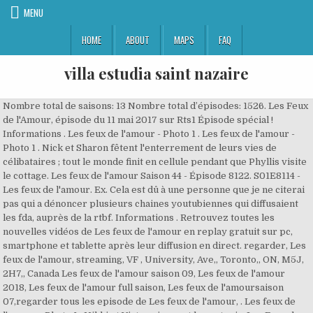
MENU
HOME
ABOUT
MAPS
FAQ
villa estudia saint nazaire
Nombre total de saisons: 13 Nombre total d’épisodes: 1526. Les Feux
de l'Amour, épisode du 11 mai 2017 sur Rts1 Épisode spécial !
Informations . Les feux de l'amour - Photo 1 . Les feux de l'amour -
Photo 1 . Nick et Sharon fêtent l'enterrement de leurs vies de
célibataires ; tout le monde finit en cellule pendant que Phyllis visite
le cottage. Les feux de l'amour Saison 44 - Épisode 8122. S01E8114 -
Les feux de l'amour. Ex. Cela est dû à une personne que je ne citerai
pas qui a dénoncer plusieurs chaines youtubiennes qui diffusaient
les fda, auprès de la rtbf. Informations . Retrouvez toutes les
nouvelles vidéos de Les feux de l'amour en replay gratuit sur pc,
smartphone et tablette après leur diffusion en direct. regarder, Les
feux de l'amour, streaming, VF , University, Ave,, Toronto,, ON, M5J,
2H7,, Canada Les feux de l'amour saison 09, Les feux de l'amour
2018, Les feux de l'amour full saison, Les feux de l'amoursaison
07,regarder tous les episode de Les feux de l'amour, . Les feux de