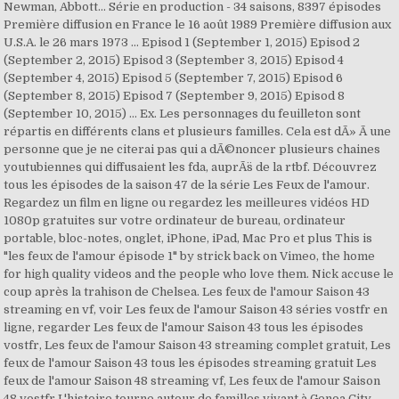
Newman, Abbott... Série en production - 34 saisons, 8397 épisodes
Première diffusion en France le 16 août 1989 Première diffusion aux
U.S.A. le 26 mars 1973 … Episod 1 (September 1, 2015) Episod 2
(September 2, 2015) Episod 3 (September 3, 2015) Episod 4
(September 4, 2015) Episod 5 (September 7, 2015) Episod 6
(September 8, 2015) Episod 7 (September 9, 2015) Episod 8
(September 10, 2015) … Ex. Les personnages du feuilleton sont
répartis en différents clans et plusieurs familles. Cela est dÃ» Ã une
personne que je ne citerai pas qui a dÃ©noncer plusieurs chaines
youtubiennes qui diffusaient les fda, auprÃ¨s de la rtbf. Découvrez
tous les épisodes de la saison 47 de la série Les Feux de l'amour.
Regardez un film en ligne ou regardez les meilleures vidéos HD
1080p gratuites sur votre ordinateur de bureau, ordinateur
portable, bloc-notes, onglet, iPhone, iPad, Mac Pro et plus This is
"les feux de l'amour épisode 1" by strick back on Vimeo, the home
for high quality videos and the people who love them. Nick accuse le
coup après la trahison de Chelsea. Les feux de l'amour Saison 43
streaming en vf, voir Les feux de l'amour Saison 43 séries vostfr en
ligne, regarder Les feux de l'amour Saison 43 tous les épisodes
vostfr, Les feux de l'amour Saison 43 streaming complet gratuit, Les
feux de l'amour Saison 43 tous les épisodes streaming gratuit Les
feux de l'amour Saison 48 streaming vf, Les feux de l'amour Saison
48 vostfr L'histoire tourne autour de familles vivant à Genoa City,