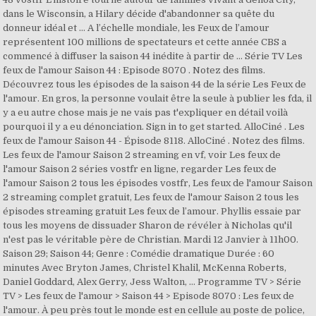
dans le Wisconsin, a Hilary décide d'abandonner sa quête du
donneur idéal et … A l’échelle mondiale, les Feux de l’amour
représentent 100 millions de spectateurs et cette année CBS a
commencé à diffuser la saison 44 inédite à partir de … Série TV Les
feux de l'amour Saison 44 : Episode 8070 . Notez des films.
Découvrez tous les épisodes de la saison 44 de la série Les Feux de
l'amour. En gros, la personne voulait être la seule à publier les fda, il
y a eu autre chose mais je ne vais pas t'expliquer en détail voilà
pourquoi il y a eu dénonciation. Sign in to get started. AlloCiné . Les
feux de l'amour Saison 44 - Épisode 8118. AlloCiné . Notez des films.
Les feux de l'amour Saison 2 streaming en vf, voir Les feux de
l'amour Saison 2 séries vostfr en ligne, regarder Les feux de
l'amour Saison 2 tous les épisodes vostfr, Les feux de l'amour Saison
2 streaming complet gratuit, Les feux de l'amour Saison 2 tous les
épisodes streaming gratuit Les feux de l’amour. Phyllis essaie par
tous les moyens de dissuader Sharon de révéler à Nicholas qu'il
n'est pas le véritable père de Christian. Mardi 12 Janvier à 11h00.
Saison 29; Saison 44; Genre : Comédie dramatique Durée : 60
minutes Avec Bryton James, Christel Khalil, McKenna Roberts,
Daniel Goddard, Alex Gerry, Jess Walton, … Programme TV > Série
TV > Les feux de l'amour > Saison 44 > Episode 8070 : Les feux de
l'amour. À peu près tout le monde est en cellule au poste de police,