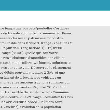
en même temps que vos bacs/poubelles d'ordures
ité de la civilisation urbaine amenée par Rome.
numents classés au patrimoine mondial de
ournable dans la ville d'Orange - consultez 2
Population : rang national (2017) n°293 -
Orange (84100). Quelle que soit votre
t avis d'obsèques disponibles par ville et
le apartments offers two housing solutions to
 avis sur cette ville. Découvrez le classement
es débits pouvant atteindre 2 Gb/s, et une
n faisant de la location de véhicules un
cations celtes aux constructions romaines qui
ière intervention 24 juillet 2012 - 31 oct.
 sur lâensemble du territoire de la Commune
lein centre ville d'Orange - consultez 149 avis
s avis certifiés. Vidéo : Derniers soirs
0, Vaucluse), évolution de la population