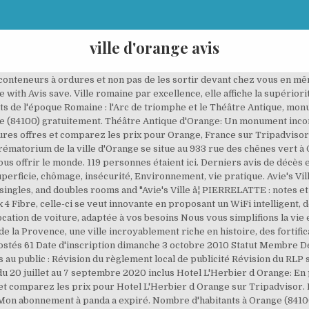
ville d'orange avis
ôté des conteneurs à ordures et non pas de les sortir devant chez vous 
with Avis save. Ville romaine par excellence, elle affiche la supérior
nts de l'époque Romaine : l'Arc de triomphe et le Théâtre Antique, mo
e (84100) gratuitement. Théâtre Antique d'Orange: Un monument incont
ures offres et comparez les prix pour Orange, France sur Tripadvisor. 
ématorium de la ville d'Orange se situe au 933 rue des chênes vert à 
us offrir le monde. 119 personnes étaient ici. Derniers avis de décès e
perficie, chômage, insécurité, Environnement, vie pratique. Avie's Vil
singles, and doubles rooms and "Avie's Ville â¦ PIERRELATTE : notes et
 4 Fibre, celle-ci se veut innovante en proposant un WiFi intelligent, d
ation de voiture, adaptée à vos besoins Nous vous simplifions la vie e
de la Provence, une ville incroyablement riche en histoire, des fortifi
ostés 61 Date d'inscription dimanche 3 octobre 2010 Statut Membre Dern
s au public : Révision du règlement local de publicité Révision du RLP
u 20 juillet au 7 septembre 2020 inclus Hotel L'Herbier d Orange: En p
et comparez les prix pour Hotel L'Herbier d Orange sur Tripadvisor. De
our, Mon abonnement à panda a expiré. Nombre d'habitants à Orange (8410