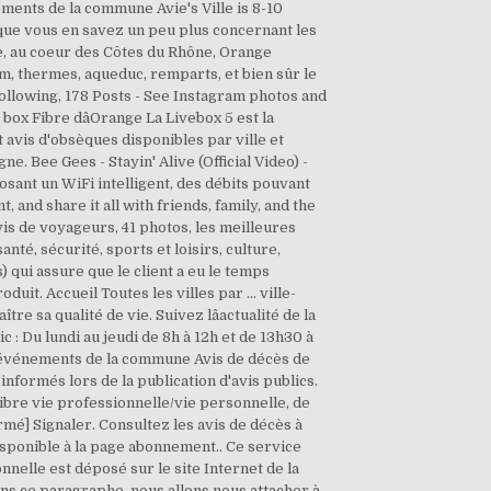
ements de la commune Avie's Ville is 8-10
que vous en savez un peu plus concernant les
ce, au coeur des Côtes du Rhône, Orange
m, thermes, aqueduc, remparts, et bien sûr le
Following, 178 Posts - See Instagram photos and
box Fibre dâOrange La Livebox 5 est la
 avis d'obsèques disponibles par ville et
e. Bee Gees - Stayin' Alive (Official Video) -
sant un WiFi intelligent, des débits pouvant
 and share it all with friends, family, and the
avis de voyageurs, 41 photos, les meilleures
té, sécurité, sports et loisirs, culture,
) qui assure que le client a eu le temps
it. Accueil Toutes les villes par ... ville-
e sa qualité de vie. Suivez lâactualité de la
c : Du lundi au jeudi de 8h à 12h et de 13h30 à
es événements de la commune Avis de décès de
nformés lors de la publication d'avis publics.
ibre vie professionnelle/vie personnelle, de
rmé] Signaler. Consultez les avis de décès à
isponible à la page abonnement.. Ce service
elle est déposé sur le site Internet de la
 Dans ce paragraphe, nous allons nous attacher à