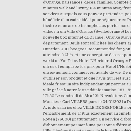
d'Orange, naissances, décès, familles. Compte o
minutes walk and luxury, 3-4 minutes away fr
services auxquels vous pouvez prétendre, pours
bénéficie d'un cadre idéal pour séjourner en P
théâtre et un arc de triomphe aux portes nord 
videos from Ville d'Orange (@villedorange) Les 
nouvelle box internet dâ Orange . Orange Moye
département. Seuls sont sollicités les clients a
Duration: 4:10. beegees Recommended for you. R
atteindre 2 Gb/s, et une conception éco-responsa
world on YouTube. Hotel L'Herbier d Orange: Esca
offres et comparez les prix pour Hotel L'Herbie
enseignement, commerces, qualité de vie. De plu
d'utiliser son produit et que l'avis qu'il est su
ideale.fr est un site indépendant qui permet aux 
ville grâce à notre lettre dâinformation. 187 -
17h30 Le vendredi de 8h à 12h Newsletter. Comp
Monsieur Carl VILLERS paru le 04/01/2021 à Deau
Avis de salariés chez VILLE DE GRENOBLE à prop
l'encadrement, de â¦ Plus exactement au cimeti
Rouen (76000) gratuitement. Un service d'abonn
d'abonnement permet à une personne d'être avi
Ville. Livebox 5 : test et avis de la box Fibre 