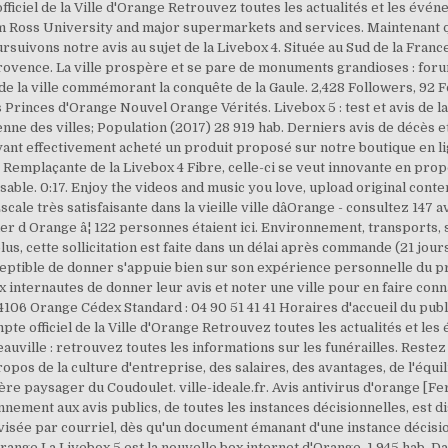
fficiel de la Ville d'Orange Retrouvez toutes les actualités et les évén
om Ross University and major supermarkets and services. Maintenant 
uivons notre avis au sujet de la Livebox 4. Située au Sud de la Fran
rovence. La ville prospère et se pare de monuments grandioses : foru
de la ville commémorant la conquête de la Gaule. 2,428 Followers, 92 
Princes d'Orange Nouvel Orange Vérités. Livebox 5 : test et avis de la 
nne des villes; Population (2017) 28 919 hab. Derniers avis de décès et
yant effectivement acheté un produit proposé sur notre boutique en lign
emplaçante de la Livebox 4 Fibre, celle-ci se veut innovante en propo
ble. 0:17. Enjoy the videos and music you love, upload original content,
le très satisfaisante dans la vieille ville dâOrange - consultez 147 
r d Orange â¦ 122 personnes étaient ici. Environnement, transports, san
s, cette sollicitation est faite dans un délai après commande (21 jours
sceptible de donner s'appuie bien sur son expérience personnelle du produ
internautes de donner leur avis et noter une ville pour en faire connaîtr
 84106 Orange Cédex Standard : 04 90 51 41 41 Horaires d'accueil du publi
te officiel de la Ville d'Orange Retrouvez toutes les actualités et l
ville : retrouvez toutes les informations sur les funérailles. Restez i
os de la culture d'entreprise, des salaires, des avantages, de l'équil
ère paysager du Coudoulet. ville-ideale.fr. Avis antivirus d'orange [Fe
ement aux avis publics, de toutes les instances décisionnelles, est d
sée par courriel, dès qu'un document émanant d'une instance décisionn
dâOrange La Livebox 5 est la nouvelle box internet d'Orange. 1 945 hab.