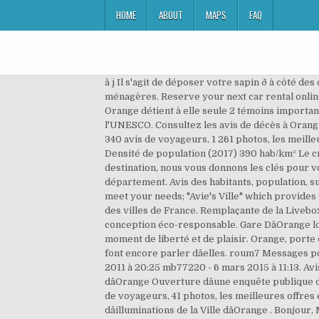
HOME
ABOUT
MAPS
FAQ
â ï¸ Il s'agit de déposer votre sapin ð à c
ménagères. Reserve your next car rental online 
Orange détient à elle seule 2 témoins importa
l'UNESCO. Consultez les avis de décès à Orang
340 avis de voyageurs, 1 261 photos, les meille
Densité de population (2017) 390 hab/km² Le cr
destination, nous vous donnons les clés pour vo
département. Avis des habitants, population, su
meet your needs; "Avie's Ville" which provides 
des villes de France. Remplaçante de la Livebox
conception éco-responsable. Gare DâOrange loc
moment de liberté et de plaisir. Orange, porte 
font encore parler dâelles. roum7 Messages p
2011 à 20:25 mb77220 - 6 mars 2015 à 11:13. Avi
dâOrange Ouverture dâune enquête publique d
de voyageurs, 41 photos, les meilleures offres 
dâilluminations de la Ville dâOrange . Bonj