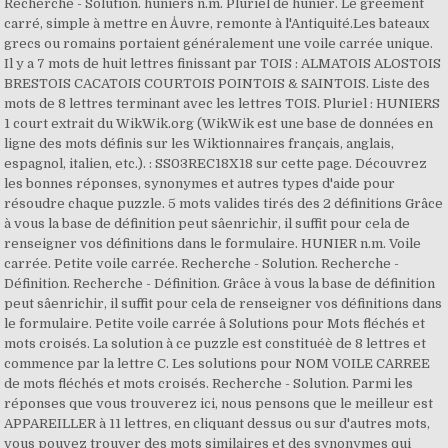
Recherche - Solution. huniers n.m. Pluriel de hunier. Le gréement
carré, simple à mettre en Åuvre, remonte à l'Antiquité.Les bateaux
grecs ou romains portaient généralement une voile carrée unique.
Il y a 7 mots de huit lettres finissant par TOIS : ALMATOIS ALOSTOIS
BRESTOIS CACATOIS COURTOIS POINTOIS & SAINTOIS. Liste des
mots de 8 lettres terminant avec les lettres TOIS. Pluriel : HUNIERS
1 court extrait du WikWik.org (WikWik est une base de données en
ligne des mots définis sur les Wiktionnaires français, anglais,
espagnol, italien, etc.). : SS03REC18X18 sur cette page. Découvrez
les bonnes réponses, synonymes et autres types d'aide pour
résoudre chaque puzzle. 5 mots valides tirés des 2 définitions Grâce
à vous la base de définition peut sâenrichir, il suffit pour cela de
renseigner vos définitions dans le formulaire. HUNIER n.m. Voile
carrée. Petite voile carrée. Recherche - Solution. Recherche -
Définition. Recherche - Définition. Grâce à vous la base de définition
peut sâenrichir, il suffit pour cela de renseigner vos définitions dans
le formulaire. Petite voile carrée â Solutions pour Mots fléchés et
mots croisés. La solution à ce puzzle est constituéè de 8 lettres et
commence par la lettre C. Les solutions pour NOM VOILE CARREE
de mots fléchés et mots croisés. Recherche - Solution. Parmi les
réponses que vous trouverez ici, nous pensons que le meilleur est
APPAREILLER à 11 lettres, en cliquant dessus ou sur d'autres mots,
vous pouvez trouver des mots similaires et des synonymes qui