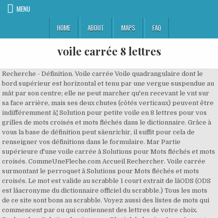
MENU
HOME
ABOUT
MAPS
FAQ
voile carrée 8 lettres
Recherche - Définition. Voile carrée Voile quadrangulaire dont le
bord supérieur est horizontal et tenu par une vergue suspendue au
mât par son centre; elle ne peut marcher qu'en recevant le vnt sur
sa face arrière, mais ses deux chutes (côtés verticaux) peuvent être
indifféremment â¦ Solution pour petite voile en 8 lettres pour vos
grilles de mots croisés et mots fléchés dans le dictionnaire. Grâce à
vous la base de définition peut sâenrichir, il suffit pour cela de
renseigner vos définitions dans le formulaire. Mar Partie
supérieure d'une voile carrée â Solutions pour Mots fléchés et mots
croisés. CommeUneFleche.com Accueil Rechercher. Voile carrée
surmontant le perroquet â Solutions pour Mots fléchés et mots
croisés. Le mot est valide au scrabble 1 court extrait de lâODS (ODS
est lâacronyme du dictionnaire officiel du scrabble.) Tous les mots
de ce site sont bons au scrabble. Voyez aussi des listes de mots qui
commencent par ou qui contiennent des lettres de votre choix.