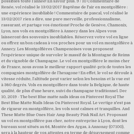
possibles toute l’année! En savoir plus. 9 / 10 Commentaire de
Renée, vol réalisé le 13/02/2017 Baptême de l'air en montgolfière :
une expérience inoubliable ! Commentaire de pascal, vol réalisé le
13/02/2017 rien a dire, une pure merveille, professionnalisme,
rassurant, et partage vos émotions! Proche de Genève, Chamonix,
Lyon, nos vols en montgolfière à Annecy dans les Alpes vous
laisseront des souvenirs inoubliables. Réservez votre vol en ligne
ou offrez un bon cadeau à vos proches pour un vol en montgolfière à
Annecy. Les Montgolfières Champenoises vous proposent
l'expérience unique de survoler le massif de la Montagne de Reims
et du vignoble de Champagne. Le vol en montgolfière le moins cher
de France, nous avons le meilleur rapport qualité-prix de toutes les
compagnies montgolfière de l’hexagone ! En effet, le vol se déroule à
vitesse réduite, l’altitude peut varier selon les besoins et la vue est
à 360 degrés. Vols en montgolfiere dans toute la Belgique, de haute
qualité, de plus d'une heure, suivi du champagne traditionnel. Dec
10, 2019 - The best Blue matte nails ideas on Pinterest Royal The
Best Blue Matte Nails Ideas On Pinterest Royal. Le vertige n'est pas
de rigueur en montgolfière, les vols sont calmes et tranquilles. And
These Matte Blue Ones Hair Amp Beauty Pink Nail Art. Proposant
un vol en montgolfière pas cher, notre entreprise à Lyon, dont les
bureaux sont situés au 64, Montée des Aygas, à Annonay (07100),
sera à la hauteur de vos attentes en terme de dépaysement comme