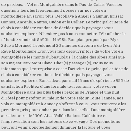
de prix bas. ... Vol en Montgolfière dans le Pas-de-Calais. Voici les
questions les plus fréquemment posées sur nos vols en
montgolfière En savoir plus. Décollage à Angers, Saumur, Brissac,
Gennes, Ancenis, Nantes, Oudon et le Cellier. Le principal critère de
choix à considérer est donc de décider quels paysages vous
souhaitez explorer. N’hésitez pas à nous contacter. Tél : afficher le
n° lundi > vendredi 9h/12h - 14h/18h. Bon plan proposé par Myr.
Situé à Morancé à seulement 20 minutes du centre de Lyon, Alti
Rêve Montgolfière Lyon vous fera découvrir lors de votre vol en
Montgolfière les monts du beaujolais, la chaîne des alpes ainsi que
son majestueux Mont Blanc. Cher(e) passager(e), Nous vous
informons que l’entreprise a cessé l’activité. Le principal critère de
choix à considérer est donc de décider quels paysages vous
souhaitez explorer. Bon cadeau par mail 15 ans d'expérience 95% de
satisfaction Profitez d'une formule tout compris, votre vol en
Montgolfière dans les plus belles régions de France et une nuit
d'Hôtel pour profiter au mieux de votre séjour Toute l’année, nos
vols en montgolfière à Annecy s’offrent à vous ! Vous trouverez les
premiers prix pour embarquer dans la nacelle d'une montgolfière
aux alentours de 130€. Atlas Vallée Ballons. L’aléatoire et
l’improvisation sont les moteurs de ce voyage. Des promotions
peuvent venir ponctuellement diminuer la facture et vous