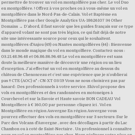
permettre de trouver un vol en montgolfière pas cher. Le vol Duo
en montgolfière. ! Offrez à vos proches ou à vous-même un vol en
montgolfière dans le Nord-Pas-de-Calais. Vol et Baptème en
Montgolfière pas cher Google Analytics UA-18626107 34 Other
Domains → D’abord, il faut savoir que les guides français sur ce type
d’appareil volant ne sont pas très légion, ce qui fait déjà de notre
site une intéressante source pour ceux qui le souhaitent.
montgolfières d'Anjou (49) ou Nantes montgolfières (44) : Bienvenue
dans le monde magique du vol en montgolfiere. Contactez-nous :
03.21.48.96.48 et 06.86.86.96.48 Le vol en montgolfière est sans
doute la meilleure manière de découvrir une région ou un lieu
d’exception. J’ai effectué un vol en montgolfière au dessus du
château de Chenonceau et c’est une expérience que je n’oublierai
pas !! CTE (AOC) n° : CN-XT 03/19 Vous ne nous choisirez pas par
hasard : Des professionnels à votre service. Skivol propose des
vols en montgolfières et des randonnées en motoneiges à
Courchevel et sur la Savoie et Haute savoie BON CADEAU Vol
Montgolfiere à € 160,00 par personne: cliquez ici . Vol en
Montgolfière en région Auvergne En région Auvergne vous
pourrez effectuer des vols en montgolfière sur 3 secteurs: Sur le
Parc des Volcans d'Auvergne , avec des décollages à partir du Lac
Chambon ou à coté de Saint-Nectaire . Un professionnel à connaître
pour un vol en montgolfière pas cher. Nous réalisons votre rêve en