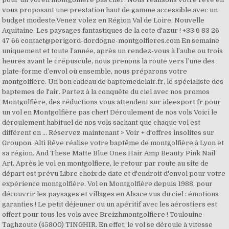
vous proposant une prestation haut de gamme accessible avec un
budget modeste.Venez volez en Région Val de Loire, Nouvelle
Aquitaine. Les paysages fantastiques de la cote d'azur ! +33 6 83 26
47 66 contact@perigord-dordogne-montgolfieres.com En semaine
uniquement et toute l’année, après un rendez-vous à l’aube ou trois
heures avant le crépuscule, nous prenons la route vers l’une des
plate-forme d’envol où ensemble, nous préparons votre
montgolfière. Un bon cadeau de baptemedelair.fr, le spécialiste des
baptemes de l'air. Partez à la conquête du ciel avec nos promos
Montgolfière, des réductions vous attendent sur ideesport.fr pour
un vol en Montgolfière pas cher! Déroulement de nos vols Voici le
déroulement habituel de nos vols sachant que chaque vol est
différent en … Réservez maintenant > Voir + d'offres insolites sur
Groupon. Alti Rêve réalise votre baptême de montgolfière à Lyon et
sa région. And These Matte Blue Ones Hair Amp Beauty Pink Nail
Art. Après le vol en montgolfiere, le retour par route au site de
départ est prévu Libre choix de date et d'endroit d'envol pour votre
expérience montgolfière. Vol en Montgolfière depuis 1988, pour
découvrir les paysages et villages en Alsace vus du ciel : émotions
garanties ! Le petit déjeuner ou un apéritif avec les aérostiers est
offert pour tous les vols avec Breizhmontgolfiere ! Toulouine-
Taghzoute (45800) TINGHIR. En effet, le vol se déroule à vitesse