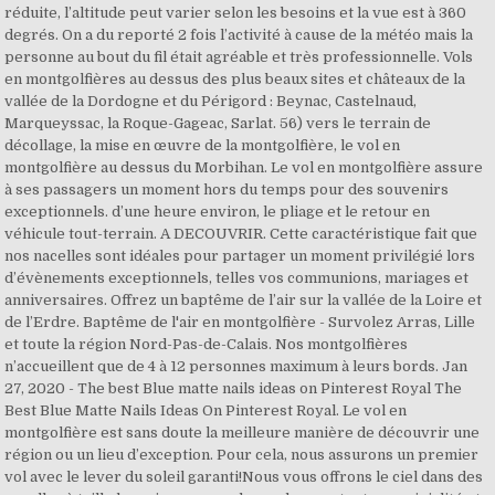
réduite, l’altitude peut varier selon les besoins et la vue est à 360
degrés. On a du reporté 2 fois l’activité à cause de la météo mais la
personne au bout du fil était agréable et très professionnelle. Vols
en montgolfières au dessus des plus beaux sites et châteaux de la
vallée de la Dordogne et du Périgord : Beynac, Castelnaud,
Marqueyssac, la Roque-Gageac, Sarlat. 56) vers le terrain de
décollage, la mise en œuvre de la montgolfière, le vol en
montgolfière au dessus du Morbihan. Le vol en montgolfière assure
à ses passagers un moment hors du temps pour des souvenirs
exceptionnels. d’une heure environ, le pliage et le retour en
véhicule tout-terrain. A DECOUVRIR. Cette caractéristique fait que
nos nacelles sont idéales pour partager un moment privilégié lors
d’évènements exceptionnels, telles vos communions, mariages et
anniversaires. Offrez un baptême de l’air sur la vallée de la Loire et
de l’Erdre. Baptême de l'air en montgolfière - Survolez Arras, Lille
et toute la région Nord-Pas-de-Calais. Nos montgolfières
n’accueillent que de 4 à 12 personnes maximum à leurs bords. Jan
27, 2020 - The best Blue matte nails ideas on Pinterest Royal The
Best Blue Matte Nails Ideas On Pinterest Royal. Le vol en
montgolfière est sans doute la meilleure manière de découvrir une
région ou un lieu d’exception. Pour cela, nous assurons un premier
vol avec le lever du soleil garanti!Nous vous offrons le ciel dans des