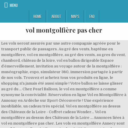
MENU
HOME
ABOUT
MAPS
FAQ
vol montgolfière pas cher
Les vols seront assurés par une autre compagnie agréée pour le
transport public de passagers. Au gré des vents, baptême en
montgolfiere, vol en montgolfière, au gré des vents, au gres du vent,
chambord, château de la loire, vol en ballon dirigeable Espace
d’émerveillement, invitation au voyage autour de la montgolfière :
muséographie, expo, simulateur 360, immersion partagée à partir
de nos vols. Trouvez et achetez tous vos produits en ligne, le
shopping n'a jamais été aussi simple ! Votre ballon se laisse glisser
au gré du … Chez Pearl Balloon, le vol en montgolfière a comme
synonyme la convivialité. Réservation en ligne Vol en Montgolfière à
Annonay en Ardèche sur Sport-Découverte ! Une expérience
inoubliable, un cadeau très spécial. Vol en montgolfière au dessus
des Châteaux de la Loire - Coffret cadeau Wonder... Vol en
montgolfière au dessus des Châteaux de la Loire ... Annonces liées à
vol en montgolfiere pas cher. Les vols en montgolfière Annecy sont