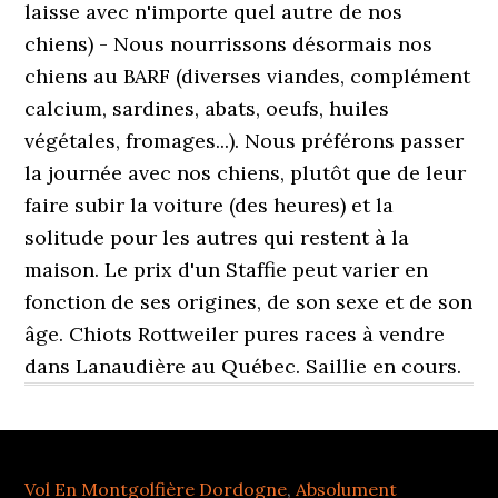
Vol En Montgolfière Dordogne
,
Absolument