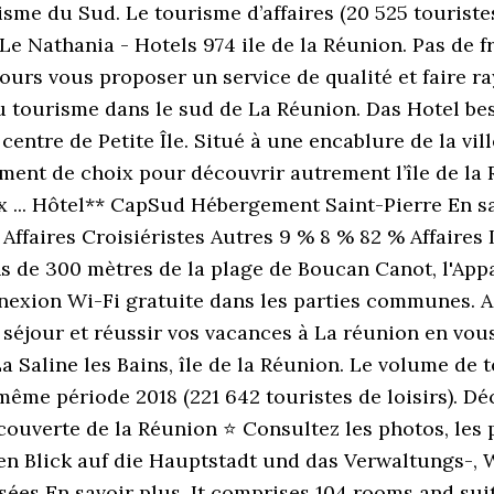
isme du Sud. Le tourisme d’affaires (20 525 tourist
 Le Nathania - Hotels 974 ile de la Réunion. Pas de fr
urs vous proposer un service de qualité et faire r
 du tourisme dans le sud de La Réunion. Das Hotel be
centre de Petite Île. Situé à une encablure de la vil
ent de choix pour découvrir autrement l’île de la Ré
ix ... Hôtel** CapSud Hébergement Saint-Pierre En sav
 Affaires Croisiéristes Autres 9 % 8 % 82 % Affaires 
 de 300 mètres de la plage de Boucan Canot, l'App
xion Wi-Fi gratuite dans les parties communes. A 
 séjour et réussir vos vacances à La réunion en vous
La Saline les Bains, île de la Réunion. Le volume de t
ême période 2018 (221 642 touristes de loisirs). Déc
couverte de la Réunion ⭐ Consultez les photos, les pr
chen Blick auf die Hauptstadt und das Verwaltungs-,
ées En savoir plus. It comprises 104 rooms and suit