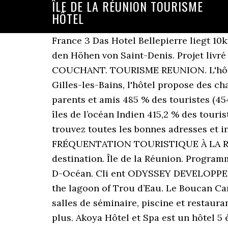
ÎLE DE LA RÉUNION TOURISME
HÔTEL
France 3 Das Hotel Bellepierre liegt 1
den Höhen von Saint-Denis. Projet livr
COUCHANT. TOURISME REUNION. L'hôtel N
Gilles-les-Bains, l'hôtel propose des c
parents et amis 485 % des touristes (45
îles de l’océan Indien 415,2 % des touris
trouvez toutes les bonnes adresses et i
FRÉQUENTATION TOURISTIQUE À LA RÉUNIO
destination. Île de la Réunion. Progra
D-Océan. Cli ent ODYSSEY DEVELOPPEMEN
the lagoon of Trou d’Eau. Le Boucan Ca
salles de séminaire, piscine et restaur
plus. Akoya Hôtel et Spa est un hôtel 5 é