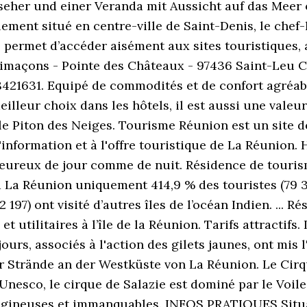
seher und einer Veranda mit Aussicht auf das Meer 
ement situé en centre-ville de Saint-Denis, le chef-l
s permet d’accéder aisément aux sites touristiques,
limaçons - Pointe des Châteaux - 97436 Saint-Leu 
8421631. Equipé de commodités et de confort agréabl
illeur choix dans les hôtels, il est aussi une vale
 le Piton des Neiges. Tourisme Réunion est un site d
'information et à l'offre touristique de La Réunion.
aleureux de jour comme de nuit. Résidence de touris
 La Réunion uniquement 414,9 % des touristes (79 370
2 197) ont visité d’autres îles de l’océan Indien. ...
et utilitaires à l’île de la Réunion. Tarifs attractifs
ours, associés à l'action des gilets jaunes, ont mis l
er Strände an der Westküste von La Réunion. Le Cirqu
Unesco, le cirque de Salazie est dominé par le Voile 
rtigineuses et immanquables. INFOS PRATIQUES Situati