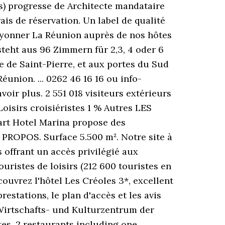
es) progresse de Architecte mandataire
ais de réservation. Un label de qualité
ayonner La Réunion auprès de nos hôtes
steht aus 96 Zimmern für 2,3, 4 oder 6
le de Saint-Pierre, et aux portes du Sud
union. ... 0262 46 16 16 ou info-
oir plus. 2 551 018 visiteurs extérieurs
Loisirs croisiéristes 1 % Autres LES
art Hotel Marina propose des
PROPOS. Surface 5.500 m². Notre site à
 offrant un accès privilégié aux
ouristes de loisirs (212 600 touristes en
ouvrez l'hôtel Les Créoles 3*, excellent
estations, le plan d'accès et les avis
 Wirtschafts- und Kulturzentrum der
es, 2 restaurants including one