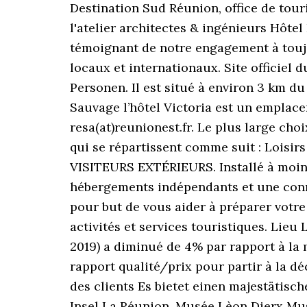
Destination Sud Réunion, office de tour
l'atelier architectes & ingénieurs Hôtel
témoignant de notre engagement à toujo
locaux et internationaux. Site officiel
Personen. Il est situé à environ 3 km du 
Sauvage l’hôtel Victoria est un emplacem
resa(at)reunionest.fr. Le plus large cho
qui se répartissent comme suit : Loisirs
VISITEURS EXTÉRIEURS. Installé à moins
hébergements indépendants et une conne
pour but de vous aider à préparer votre
activités et services touristiques. Lieu 
2019) a diminué de 4% par rapport à la m
rapport qualité/prix pour partir à la dé
des clients Es bietet einen majestätis
Insel La Réunion. Musée Lèon Dierx Mus