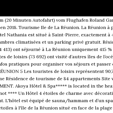
0km (20 Minuten Autofahrt) vom Flughafen Roland Gar
é en 2018. Tourisme Ile de La Réunion. La Réunion 
athania est situé à Saint-Pierre, exactement à 43
hambres climatisées et un parking privé gratuit. Ré
4 413) ont séjourné à La Réunion uniquement 415 % de
tes de loisirs (73 692) ont visité d’autres îles de l’o
nfos pratiques pour organiser vos séjours et passer
N 5 Les touristes de loisirs représentent 90,7% 
mme Résidence de tourisme de 84 appartements Site w
T. Akoya Hôtel & Spa***** is located in the heart
not **** Un Hôtel 4 étoiles de charme avec décorati
ant. L'hôtel est équipé de sauna/hammam et d’un sp
toiles à l'île de la Réunion situé en face de la plage