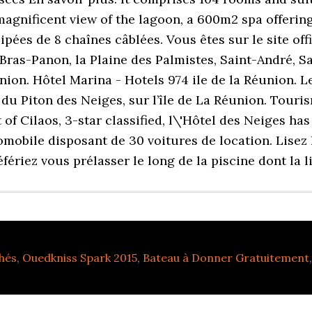
agnificent view of the lagoon, a 600m2 spa offering
ées de 8 chaînes câblées. Vous êtes sur le site offi
ras-Panon, la Plaine des Palmistes, Saint-André, Sai
nion. Hôtel Marina - Hotels 974 ile de la Réunion. L
 du Piton des Neiges, sur l’île de La Réunion. Tour
t of Cilaos, 3-star classified, l\'Hôtel des Neiges ha
tomobile disposant de 30 voitures de location. Lisez
riez vous prélasser le long de la piscine dont la lig
hés
,
Ouedkniss Spark 2015
,
Bateau à Donner Gratuitement