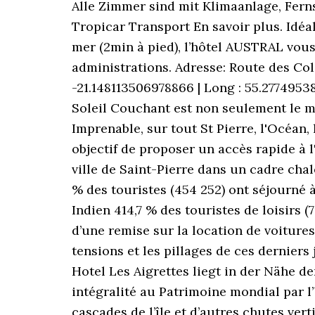
Alle Zimmer sind mit Klimaanlage, Fern
Tropicar Transport En savoir plus. Idéal
mer (2min à pied), l’hôtel AUSTRAL vou
administrations. Adresse: Route des Co
-21.148113506978866 | Long : 55.2774953
Soleil Couchant est non seulement le me
Imprenable, sur tout St Pierre, l'Océan,
objectif de proposer un accès rapide à l
ville de Saint-Pierre dans un cadre ch
% des touristes (454 252) ont séjourné à
Indien 414,7 % des touristes de loisirs (7
d’une remise sur la location de voitures 
tensions et les pillages de ces derniers j
Hotel Les Aigrettes liegt in der Nähe d
intégralité au Patrimoine mondial par l’
cascades de l’île et d’autres chutes ve