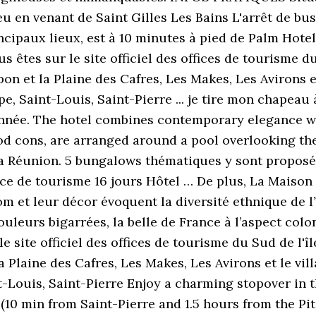
Leu en venant de Saint Gilles Les Bains L'arrêt de bu
principaux lieux, est à 10 minutes à pied de Palm Hot
s êtes sur le site officiel des offices de tourisme d
n et la Plaine des Cafres, Les Makes, Les Avirons et 
e, Saint-Louis, Saint-Pierre ... je tire mon chapeau 
 année. The hotel combines contemporary elegance w
d cons, are arranged around a pool overlooking the 
La Réunion. 5 bungalows thématiques y sont proposé
ence de tourisme 16 jours Hôtel … De plus, La Maison
 et leur décor évoquent la diversité ethnique de l’îl
leurs bigarrées, la belle de France à l’aspect colon
 site officiel des offices de tourisme du Sud de l'îl
Plaine des Cafres, Les Makes, Les Avirons et le vill
t-Louis, Saint-Pierre Enjoy a charming stopover in t
(10 min from Saint-Pierre and 1.5 hours from the Pit