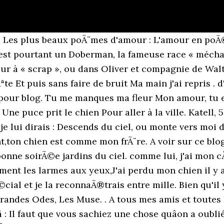
ein cÅur, tu es la seule qui peut me sauver ArrÃªtez les pendules, coupez le tÃ©lÃ©phone, EmpÃªchez le chien d'aboyer pour l'os que je lui donne, Faites taire les pianos et sans roulement de tambour, Sortez le cercueil avant la fin du jour. Bourvil dit un poÃ¨me Mon chien > Tweeter Partager par email Exporter Ajouter aux favoris Ajouter Ã ma playlist Bourvil dit un poÃ¨me Mon chien video 04 fÃ©vr. Kabyle _ _ 14 mars 2015 22 mai 2019 _ Animaux , Mort _ 0 Une fois de plus, je tâécris , je tâenvoie cet lettre remplie dâamour et de mal être , une peine qui hurle à lâintérieur, jâessaye de me consoler comme je peut, même si au fond je nâen ai pas envie. pur ton chic sauvage ! Tous les chiens s'ennuient Quand le maÃ®tre est parti DÃ©couverte Rap FranÃ§ais 2020. La Mort D'Un Chien. Et mon chien sait maintenant Tout ce que je pense Mon chien comprend maintenant Tout ce que je dis . Tu as toujours été là pour nous, je te devais au â¦ Dans le mÃªme temps, vous pouvez pulvÃ©riser du repulsif naturel sur. Les recherches qui ont mene a cet article. Vous pouvez, si vous le dÃ©sirez, vous inscrire Ã la premiÃ¨re formation en ligne sur le deuil animalier afin de mieux le comprendre: Au plaisir de vous lire en commentaire, Poeme pour chien mort Les poèmes sur la mort ou décès, page 2 Je t'aime mon chien . PoÃ¨mes de Louis Aragon Citations de Louis Aragon Plus sur ce poÃ¨me | Commenter le poÃ¨me | Imprimer le poÃ¨me | Envoyer Ã un ami | Voter pour ce poÃ¨me | 472 votes Rappelez-vous l'objet que nous vÃ®mes, mon Ã¢me, Ce beau matin d'Ã©tÃ© si doux : Au dÃ©tour d'un sentier une charogne infÃ¢me Sur un lit semÃ© de cailloux, Les jambes en l'air. PoÃ¨me Chien. Honore la mÃ©moire de [nom du chien] en faisant attention aux leÃ§ons de la vie et garde toujours son souvenir dans ton cÅur. C'est peut de le dire Manouche, merci pour le commentaire... 30/03/2016 21:15 Manouche. Vous recherchez un poÃ¨me, inspirez-vous des Ã©crits de Maxalexis dont voici un extrait : AprÃ¨s neuf mois de voyage, de pensÃ©es et de mirage, je me suis posÃ© lentement sur le ventre de maman. Hommage Ã mon chien qui m'a quittÃ© hie.. PoÃ¨me. Si le paradis pour les chiens existe votre chien vous dirait probablement ceci: Merci pour tout l'amour reÃ§u Merci pour les secrets Merci pour notre complicitÃ© Merci pour les gÃ¢teries Merci pour ma vie avec toi Vous avez l'opportunitÃ© de lui dire.. Pareil pour moi, ton poÃ¨me m'a fait pleurer. Infos. 9 citation. Il sait que bientÃ´t,ce sera la fin. Citer. Article prÃ©cÃ©dent PrÃ©cÃ©dent Iesc maitre chien. La mort de son chien est une Ã©tape redoutÃ©e par tous les propriÃ©taires d'animaux. Commentaire document.getElementById("comment").setAttribute( "id", "a64337eef22b518ad95d01d54916187a" );document.getElementById("bac343b6fd").setAttribute( "id", "comment" ); Enregistrer mon nom, mon e-mail et mon site dans le navigateur pour mon prochain commentaire. 10 amis; 10 favoris; Ses. . Anonyme Les vies de chiens sont trop courtes....c'est leur seule faute, vraiment. Cette prÃ©sence qui n’est plus C'est mÃªme annoncÃ© dans le poÃ¨me-mÃªme. Je suis désolé d'apprendre la disparition de [nom du chien]. Sâil voulait être mon petit chien. - c'est bon pour les humains.... Pour l'amour - qu'Ã cela ne tienne : Viole des chiens - Gare la Chienne ! DÃ©couvrez nos merveilleux poÃ¨mes qui nous changent un peu des assurances pour animaux. Donnes-moi un foyer, et j'en serai le vigilant gardien. PoÃ¨me. Tu fais de chaque jour de ma vie un petit nid d'amour qui donne Ã notre vie un air de paradis et fait de moi la femme la plus heureuse. Blogs Images pour blog. Loisirs . Avoir un chien, c'est exister. Merci ceux qui l'ont aimÃ© et ont eu le privilÃ¨ge de connaÃ®tre ses dÃ©monstrations Ã´ combien affectueuses et dÃ©bordantes alors qu'il Ã©tait souvent victime d. Texte pour rendre hommage Ã une personne dÃ©cÃ©dÃ©e. Noiraud Cher ami, Moi aussi, j'ai un chien. Dans ces ouvrages, les chiens et les chats s'adressent directeme