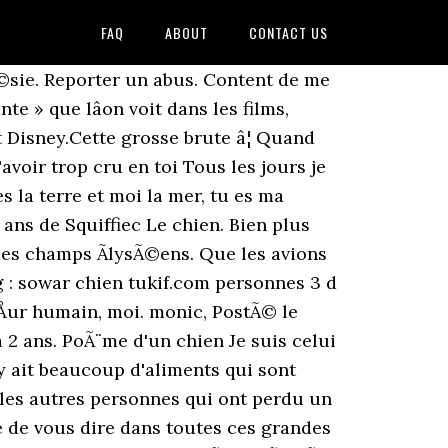
FAQ
ABOUT
CONTACT US
nt Ã leurs maÃ®tres sous. - Hurler, nager - Et, si l'on. DERNIERS ARTICLES : Bienvenue dans les Jardins du Ciel Bienvenue dans les Jardins du Ciel.Toutes mes crÃ©as, wallpapers, fonds d'Ã©crans et tubes sont pour vous !N'hÃ©sitez pas Ã . Voila j'espÃ¨re que vous comprendrez que cela est juste une protection pour les personnes qui sont dans. DerniÃ¨res volontÃ©s. mais je manque d. Les amis, le chien est une mÃ©taphore pour le public. Nous allons lire le rÃ©cit en classe et puis nous allons parler des caractÃ©ristiques du texte descriptif. Liens: Chats. La complainte du chien abandonnÃ© ! J'aime mon chien Des poÃ¨mes Ã©crits par des chats et des chiens. Tu me donnes le bonheur et la joie Mon cÅur a chavirÃ© pour toi DÃ¨s la premiÃ¨re fois que je t'ai vu Mon amour tu es exceptionnel Je ferai tout pour toi. Citation & proverbe MORT CHIEN - 9 citations et proverbes mort chien Citations mort chien SÃ©lection de 9 citations et proverbes sur le thÃ¨me mort chien DÃ©couvrez un dicton, une parole, un bon mot, un proverbe, une citation ou phrase mort chien issus de livres, discours ou entretiens. Si je vois ton bonheur, je suis heureux! Elisabeth. Il y a des balles Ã profusion, des os Ã enterrer Je m'inquiÃ¨te Ã©normÃ©ment pour mon chien puisque cette fois-ci les piqÃ»res ne lui font plus aucun effet. C'Ã©tait un petit chien tout noir, Qui rÃ©pondait au p'tit nom de FÃ©tard Il avait le plus doux des regards C'est sa joie de vivre qui me reste en mÃ©moire. Poème À mon chien Pope â GENTLEMAN-DOG FROM NEW-LAND â mort dâune balle. Mais au grand jamais, je n'aurais pu dire oui. Nous vous montrons les 10 plus beaux vers et citations qui peuvent mettre en Ã©moi les toutous mais surtout les amoureux de ces boules de poils ! ... Je serais toujours tout près de toi, tant que mon image sera présente en toi. Tu étais notre plus grand proteteur Notre chien, notre ami Pourquoi-tu es parti ?-Il soufrais-tu sais !-Câest toi qui nous lâas enlevais ? Toi qui me dis je t'adore au quotidienJ'aimerais te direQue tu es mon amiMa confiance tu l'as gagnÃ©Ami pour l'Ã©ternitÃ©ComprÃ©hensible tu esTu as les mot qui m'Ã©vite de [. Kenaie de Grenoble. Merci le vÃ©tÃ©rinaire et tout le personnel. Viens, mon beau chat, sur mon coeur amoureux ; Retiens les griffes de ta patte, Et laisse-moi plonger dans tes beaux yeux, Mêlés de métal et dâagate. Donne-moi ma nourriture, et. Allez, je me lance. producteur ou co-producteur. Re: poÃ¨me ou texte pour mon parrain . Mais on peut quand mÃªme gentiment Lire la suite. Je dois maintenant m'arrêter. Cliquez sur la photo pour l'intÃ©grer Ã votre message. par mtdtiadmin | Sep 11, 2015 | citation, Deuil animalier, mort d'un animal de compagnie. La chatte Missou. Hier, j'ai perdu mon chien, oh, mon dieu que j'ai du chagrin, Hier, on Ã©tait Mercredi, Et c'est ce jour lÃ qu'il est parti. Je me souviens quand tu m'es apparu dans le coffre de la voiture tout fourbu, sale, o