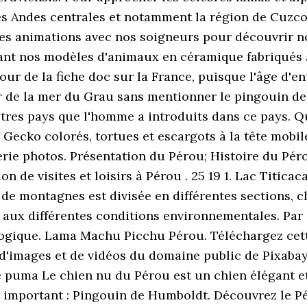
es Andes centrales et notamment la région de Cuzco
 des animations avec nos soigneurs pour découvrir 
nt nos modèles d'animaux en céramique fabriqués ar
ur de la fiche doc sur la France, puisque l'âge d'ent
ler de la mer du Grau sans mentionner le pingouin 
utres pays que l'homme a introduits dans ce pays.
ecko colorés, tortues et escargots à la tête mobile
erie photos. Présentation du Pérou; Histoire du Pér
n de visites et loisirs à Pérou . 25 19 1. Lac Titica
 de montagnes est divisée en différentes sections, c
e aux différentes conditions environnementales. Par 
logique. Lama Machu Picchu Pérou. Téléchargez cet
d'images et de vidéos du domaine public de Pixabay
Le puma Le chien nu du Pérou est un chien élégant et 
 important : Pingouin de Humboldt. Découvrez le P