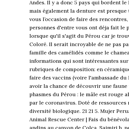
Andes. Il y a donc 5 pays qui bordent le
mais également la denture est presque t
vous l’occasion de faire des rencontres,
personnes d'entre vous ont déja fait le
lorsque qu'il s'agit du Pérou car je t
Coloré. Il serait incroyable de ne pas pa
famille des camélidés comme le chameau
informations qui sont intéressantes su
rubriques de composition: en céramique o
faire des vaccins (voire l'ambassade du P
avoir la chance de découvrir une faune 
phasmes du Pérou : le mâle est rouge al
par le coronavirus. Doté de ressources n
diversité biologique. 21 21 5. Mujer Peru
Animal Rescue Center | Fais du bénévol
andins au canyon de Colca. Saimiri b. p