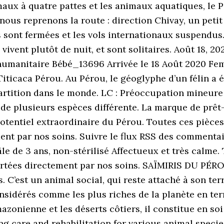
aux à quatre pattes et les animaux aquatiques, le 
nous reprenons la route : direction Chivay, un petit
s sont fermées et les vols internationaux suspendus.
vivent plutôt de nuit, et sont solitaires. Août 18, 2
manitaire Bébé_13696 Arrivée le 18 Août 2020 Femel
ticaca Pérou. Au Pérou, le géoglyphe d’un félin a é
épartition dans le monde. LC : Préoccupation mineure
 de plusieurs espèces différente. La marque de prê
 potentiel extraordinaire du Pérou. Toutes ces pièce
ment par nos soins. Suivre le flux RSS des comment
le de 3 ans, non-stérilisé Affectueux et très calme.
ortées directement par nos soins. SAÏMIRIS DU PÉROU
 C’est un animal social, qui reste attaché à son ter
onsidérés comme les plus riches de la planète en te
zonienne et les déserts côtiers, il constitue en soi 
ng care and rehabilitation for various animal specie