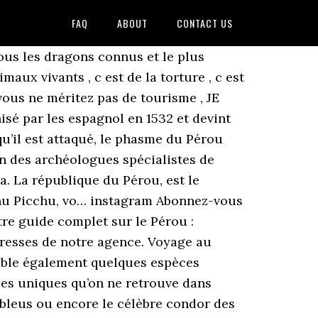
FAQ
ABOUT
CONTACT US
tous les dragons connus et le plus
aux vivants , c est de la torture , c est
,vous ne méritez pas de tourisme , JE
nisé par les espagnol en 1532 et devint
qu’il est attaqué, le phasme du Pérou
on des archéologues spécialistes de
. La république du Pérou, est le
chu Picchu, vo… instagram Abonnez-vous
tre guide complet sur le Pérou :
dresses de notre agence. Voyage au
emble également quelques espèces
ues uniques qu’on ne retrouve dans
bleus ou encore le célèbre condor des