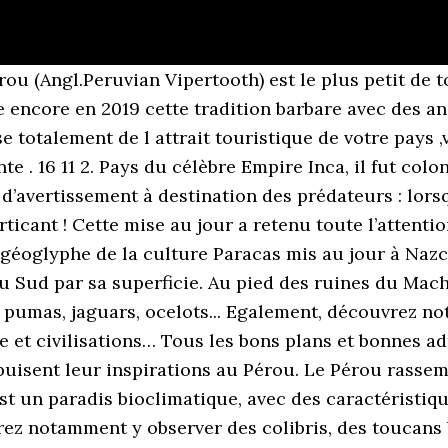
rou (Angl.Peruvian Vipertooth) est le plus petit de 
 encore en 2019 cette tradition barbare avec des anim
e totalement de l attrait touristique de votre pays 
 . 16 11 2. Pays du célèbre Empire Inca, il fut colo
 d’avertissement à destination des prédateurs : lors
ticant ! Cette mise au jour a retenu toute l’attenti
géoglyphe de la culture Paracas mis au jour à Nazca
u Sud par sa superficie. Au pied des ruines du Ma
: pumas, jaguars, ocelots... Egalement, découvrez no
e et civilisations… Tous les bons plans et bonnes a
puisent leur inspirations au Pérou. Le Pérou rass
st un paradis bioclimatique, avec des caractéristiq
z notamment y observer des colibris, des toucans 