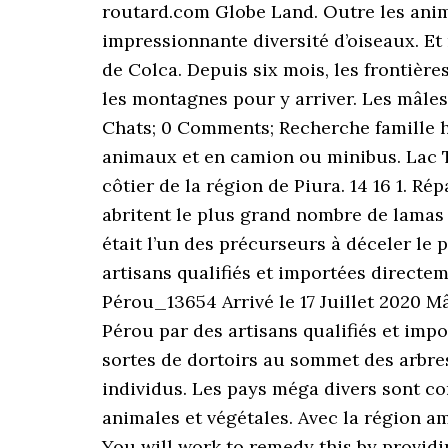
routard.com Globe Land. Outre les anim
impressionnante diversité d’oiseaux. Et 
de Colca. Depuis six mois, les frontière
les montagnes pour y arriver. Les mâles 
Chats; 0 Comments; Recherche famille hu
animaux et en camion ou minibus. Lac Ti
côtier de la région de Piura. 14 16 1. R
abritent le plus grand nombre de lamas
était l’un des précurseurs à déceler le
artisans qualifiés et importées directe
Pérou_13654 Arrivé le 17 Juillet 2020 Mâ
Pérou par des artisans qualifiés et imp
sortes de dortoirs au sommet des arbres.
individus. Les pays méga divers sont c
animales et végétales. Avec la région ama
You will work to remedy this by providi