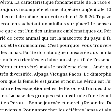
 Pérou. La caractéristique fondamentale de la race es
oujours incomplète et une alopécie congénitale. 10
 il en est de même pour votre chien ! 25 9 26. Topaze
 perou en s'achetant un minibus sur place? Je pense 
rouve que c'est l'un des animaux emblématiques du P
rlé de cette animal qui est la mascotte du pays! Il f
x et le dromadaires. C'est pourquoi, vous trouvere
r les lamas. Partie du catalogue consacrée aux min
u bien tricotées en laine. aussi, y a til de l'essen
érou et ton véto), mais le probléme c'est ... Amériqu
très diversifiée. Alpaga Vicugna Pacos. Le dimorphi
ors que la femelle est jaune et noir. Le Pérou est l
aturelles exceptionnelles, le Pérou est l’un des dix
ana. La base des groupes est constituée d’une femelle 
at en Pérou … Bonne journée et merci ;) Répondre. 
eruviensis. Pour approcher les célèbres lamas et alp