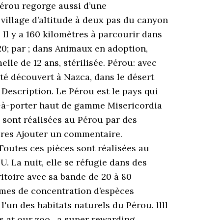
Pérou regorge aussi d’une
 village d’altitude à deux pas du canyon
 Il y a 160 kilomètres à parcourir dans
020; par ; dans Animaux en adoption,
le de 12 ans, stérilisée. Pérou: avec
té découvert à Nazca, dans le désert
 Description. Le Pérou est le pays qui
t-à-porter haut de gamme Misericordia
s sont réalisées au Pérou par des
aires Ajouter un commentaire.
 Toutes ces pièces sont réalisées au
. La nuit, elle se réfugie dans des
ritoire avec sa bande de 20 à 80
rmes de concentration d’espèces
l'un des habitats naturels du Pérou. llll
s at our zoo , a super rewarding