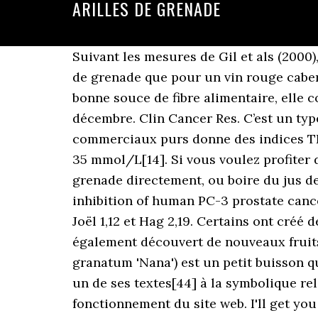
ARILLES DE GRENADE
Suivant les mesures de Gil et als (2000), l'activité antioxydante est trois fois supérieure pour un jus commercial (18-20 TEAC[12]) de grenade que pour un vin rouge cabernet sauvignon californien ou l'infusion de thé vert (6-8 TEAC). La grenade est une très bonne souce de fibre alimentaire, elle contient également une bonne quantité de vitamine C. Elle est cueillie de septembre à décembre. Clin Cancer Res. C’est un type d’acide linoléique conjugué avec des effets biologiques puissants. L'analyse de six jus commerciaux purs donne des indices TEAC variant du simple au double (de 40,5 à 17,9 mmol/L) et un indice ORAC passant de 86 à 35 mmol/L[14]. Si vous voulez profiter des bienfaits pour la santé décrites dans cetarticle, alors vous pouvez manger les arilles de grenade directement, ou boire du jus de grenade. Pomegranate (Punica granatum) pure chemicals show possible synergistic inhibition of human PC-3 prostate cancer cell invasion across Matrigel. Pour finir, on trouve aussi le grenadier chez les prophètes Joël 1,12 et Hag 2,19. Certains ont créé des diplodocus, des stégosaures, des tyrannosaures, des ankylosaures, etc… Ils ont également découvert de nouveaux fruits (arilles de la pomme grenade, melon de miel, kaki, cantaloup, kiwi). Nom horticole Punica granatum 'Nana') est un petit buisson qui atteint une hauteur d’à peu près un mètre. Le philosophe Jacques Derrida renvoie dans un de ses textes[44] à la symbolique religieuse de la grenade. Les cookies sont absolument nécessaires pour le bon fonctionnement du site web. I'll get you a cappuccino and bun. Autres noms: arilles de grenade. Am J Cardiol. Comment sortir du cercle infernal de la compulsion alimentaire ? Normal... check those yummy arils! Mode de séchage: séchage au four sans sucre ni conservateurs. Définitions de arille. Il ressemble aux vins de dessert sucrés ou aux vins du sud comme le Porto et le Sherry. L’extrait et la poudre de grenade sont généralement fabriqués à partir de la peau, en raison de sa haute teneur en antioxydants et punicalagines. Utilisation : natures ou mélangées (environ une cuillère à soupe) dans vos préparations alimentaires, comme les salades. Brioche bread smothered in dark chocolate and tahini with pomegranate arils and fresh herbs. Les composés végétaux dans la grenade peuvent aider à lutter contre les micro-organismes nuisibles (31). Conclusion : La consommation régulière de jus de grenade a été montrée pour réduire les niveaux de pression artérielle rien qu’en 2 semaines. Les grenades ont un profil nutritionnel impressionnant : Une tasse d’arilles (174 grammes) contient (2) : Les arilles de grenade (graines) sont aussi très sucrées, avec une tasse contenant 24 grammes de sucre et 144 calories. Ils sont riches en fibres, vitamines, minéraux et composés végétaux bioactifs, mais ils contiennent aussi du sucre. Davidson MH et al. Constituée à plus de 80 % d’eau, la grenade est un fruit dont l’apport calorique reste modéré. Des études en laboratoire ont démontré que l’extrait de grenade peut bloquer les enzymes qui sont connues pour endommager les 