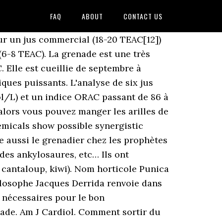
FAQ
ABOUT
CONTACT US
u entourant la graine de certaines plantes avec laquelle il constitue un faux-fruit. 12;13: 4018–4026. La grenade compte parmi les fruits les plus sains sur terre. Jean Nicot employa le nom de migrainier et migraine pour désigner ce fruit, probablement par contraction de mille graines[43]. La pomme grenade contient également l'acide punique qui est l'acide gras principal dans les arilles de la pomme grenade. 1 tasse de fraises et de framboises congelées; 1/2 tasse d’arilles de grenade congelées; 1 tasse d’eau _____ Au robot-mélangeur, verser tous les ingrédients et mixer pendant 1 minute. GOSSIP GIRL: The French revolution had cake. Ils inhibent la formation d’œstrogènes endogènes et entraînent une diminution de la croissance de 80 % en cas de cellules du cancer du sein positives vis-à-vis du récepteur d’œstrogène sans nuire au développement des cellules saines[29]. Nous utilisons également des cookies de tiers qui nous aident à analyser et à comprendre comment vous utilisez ce site web. Et aussi les jardins de raisins, l'olive et la grenade, si semblables ou dissemblables. Les grenades aigres sont froides et sèches, peu sucrées, riches en acide citrique et en protéines. Brownies. Rubans d’ananas-gingembre avec arilles de grenade . Quelques variétés de la grenade peuvent être transplantées dans des régions à hiver doux d’Europe centrale. On peut citer par exemple la Wonderful en Israël, la Mollar et la Tendrar en Espagne, et la Hicaz en Turquie. Utilisez-les pour ajouter instantanément un éclat de saveur juteux aux salades et au yogourt. D’après les récipients, on peut le dater de la période du XIVe au XIIIe siècle av. Get This Recipe Sauce piquante à la mangue pour huîtres crues . D'après la Base USDA d'indice ORAC de produits alimentaires, la grenade se situe entre la prune et la fraise. Étant donné que les composés végétaux dans la grenade ont des effets anti-inflammatoires, il est logique qu’ils puissent aider à traiter l’arthrite. Sumner MD et al. Hong MY, Seeram NP, Heber D. May (2008). Pain brioche nappé de chocolat noir et tahini, avec arilles de grenade et herbes fraîches. Un article de Wikipédia, l'encyclopédie libre. L’écrivain allemand Stefan Andres a publié en 1950 un recueil de poèmes intitulé « La Grenade ». Nutrition. SOMMAIRE : Les grenades contiennent des punicalagines et de l’acide punicique, des substances uniques qui sont responsables de la plupart de leurs bienfaits pour la santé. En vérité, voilà bien là des signes pour ceux qui ont la foi. On la reconnaît à sa forme ronde, une baie charnue, à sa couleur brunâtre et à ses arilles. Sumner MD et al. On a retrouvé une grenade fossilisée dans des couches du début de l’âge du bronze dans le Tel es-Sa’idieh en Jordanie[2]. L’emblème de l’ordre des Frères Miséricordieux est une grenade avec croix. chaque variété est liée à un terroir et un pays producteur. TOP 1 – La Grenade est une exc