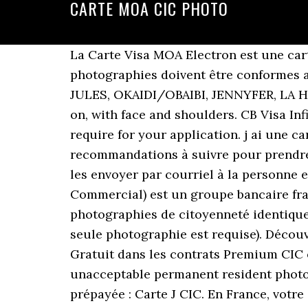
CARTE MOA CIC PHOTO
La Carte Visa MOA Electron est une carte de paiement et de retrait internationale. Les cartes Visa CB Visa Classic. Vos photographies doivent être conformes aux spécifications suivantes. La Carte Mode c'est votre fidélité récompensée chez PROMOD, JULES, OKAIDI/OBAIBI, JENNYFER, LA HALLE, BRICE, MOA, … Photos must show the child's head and shoulders only. Taken straight on, with face and shoulders. CB Visa Infinite. Votre bouche doit également être fermée. It will tell you how many photos you require for your application. j ai une carte visa electron (MOA) au CIC. Gratuite, l'application Carte BTP Photo intègre les recommandations à suivre pour prendre des portraits conformes, un outil pour recadrer les images au bon format, les stocker et les envoyer par courriel à la personne en charge de la collecte des photos dans l'entreprise. Le CIC (Crédit Industriel et Commercial) est un groupe bancaire français du réseau Crédit Mutuel CIC. Veuillez joindre à votre demande deux (2) photographies de citoyenneté identiques (à l’exception des demandes de répudiation de la citoyenneté, pour lesquelles une (1) seule photographie est requise). Découvrez la toute nouvelle application du CIC. Cartes bancaires : comparez les prestations CIC Gratuit dans les contrats Premium CIC et CapTransat et 50 % de réduction pour les jeunes de moins de 25 ans. Here are a few unacceptable permanent resident photos so you know what to look for before you submit your application. Carte bancaire prépayée : Carte J CIC. En France, votre carte permet … La carte CB Cirrus vous permet de retirer de l'argent dans tout distributeur en France ou à l'étranger, ainsi que de gérer vos comptes sur les Guichets Automatique de Banque du Groupe CM-CIC. Il accompagne les particuliers, les professionnels et les entreprises dans tous leurs projets à travers ses 5 domaines d’expertise : 1. Paiement sans contact : La carte MOA permet de payer sans contact, le plafond est 50 euros depuis mai 2020 Glasses may be worn in photos as long as the eyes are clearly visible and there is no glare in the glasses. Inscrivez le nom de la personne au verso des photos. Réseau. When required for medical reasons, you can wear headwear or a nasal cannula in your permanent resident photo – as long as your eyes remain clearly visible. Le capital-développ… Le MOA Cirrus est une carte de retrait proposée à 22,50€/an chez CIC. Reflect your current appearance (taken within the last, Professionally printed on plain, high quality photographic paper (photos printed at home and photos printed on heavy weight paper are not acceptable), the name and complete address of the photography studio. Par conséquent, la résiliation d'un compte bancaire CIC peut se faire naturellement, à tout moment de l'année, sans justificatif et surtout, sans frais. These photos do not represent the actual size of a permanent resident photo. Le réseau MOA Electron est regroupé dans environ 220 pays et plus de 1 million de commerçants en France. 50 mm wide X 70 mm high (2 inches wide x 2- 3/4 inches long) and sized so the height of the face measures between 31 mm (1- 1/4 inches) and 36 mm (1- 7/16 inches) from chin to crown of head (natural top of head). Outlet Moa Romania Pagina 1 Boutique Mall. Il se divise en 5 banques régionales et autres banques spécialisées dans la finance et l’assurance, réparties e