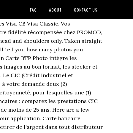
FAQ
ABOUT
CONTACT US
st un moyen de paiement utile et pédagogique pour les jeunes clients de 12 à 17 ans. Une postiche ou tout autre accessoire cosmétique est acceptable s’il ne déguise pas votre apparence naturelle. Our first ever baby store offering sizes preemie to 24 months! Print the permanent resident photo specifications for you or your photographer (PDF, 614.24KB). Parent's or child's hands must not appear in the photo. Photos must be original and not altered in any way or taken from an existing photograph. Toate produsele marca Moa sunt originale - haine, incaltaminte, accesorii online de o calitate formidabila. Le sommet désigne le dessus de la tête ou, si couvert par des cheveux ou un couvre-chef, l’endroit où la tête ou le crâne se trouverait s’il était visible. Les cartes CB Mastercard On Line et CB Visa On Line permettent également d'effectuer des paiements. Trouvez les Moa Kikuchi images et les photos d’actualités parfaites sur Getty Images. Consultez les tarifs bancaires 2021 pour particuliers et professionnels de la banque CIC. Si les photographies ne sont pas conformes aux spécifications susmentionnées, vous devrez en fournir de nouvelles avant que votre demande puisse être traitée. Choisissez parmi des contenus premium Moa Kikuchi de la plus haute qualité. Citizenship and Immigration Canada. Vous ne recevrez pas de réponse. Tarifs de gestion des cartes au CIC. Photos must reflect/represent natural skin tones. ), changing the background (eliminating shadows, etc. La carte Maestro peut être souscrite soit indépendamment, soit dans le cadre d. Carte maestro parcours j cic paiement internet - Meilleures réponses; La banque refuse payement en ligne - Forum - Banque et Crédit; Ma carte MOA CIC bloquee alors que.mon solde est positf - Forum - Cartes bancaire . MOA Electron, Maestro ou MC On Line (appel au premier euro) 32,00 € MOA Cirrus : carte de retrait internationale 26,00 € MOA Retrait : carte de retrait réseaux CIC et Crédit Mutuel Gratuit Cirrus Parcours J 9,00 € Maestro Parcours J, Carte J 15,00 € Deuxième carte dans les Contrats Personnels (sauf Contrats Ajustables) Demi-tarif Ma carte MOA CIC bloquee alors que.mon solde est positf. Si les photographies ne sont pas conformes aux spécifications indiquées, vous devrez en fournir de nouvelles avant que vo