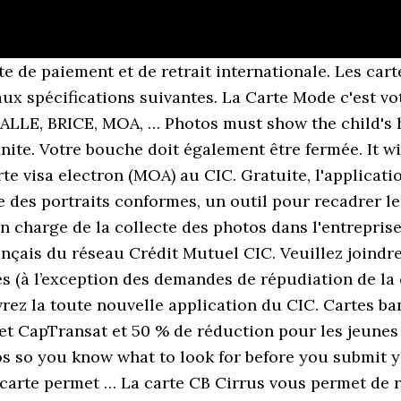
n France et à l’international. Envoyez une demande complète, Découvrez la vie au Canada et les ressources sur lesquelles vous pouvez compter pour vous établir ici. Votre visage doit être bien droit face à l’appareil photo et votre expression doit être neutre, c’est-à-dire que vous ne devez ni sourciller ni sourire. An altered photo refers to any photo that has been edited or changed in any way, by any means, and includes, but is not limited to, technical corrections or enhancements such as adjustments to colour, brightness, contrast and sharpness of the image, cropping around the subject’s head and shoulders (cutting and pasting the subject against a white background), editing of the facial features (changing size or shape of eyes, nose, mouth, ears, etc. La banque privée 3. There must be no shadows on the face or shoulders, around the ears or in the background. Grille tarifaire complète : frais du compte courant, coûts des différentes cartes bancaires, tarifs des crédits, des irrégularités et incidents, des ordres de bourse et des produits d’épargne. We recommend that you include a signed explanation with your application. Attention, le tarif évolue souvent et nous vous conseillons de vérifier le prix actuel en vous rendant ici sur le site de CIC. La taille de la tête, du menton au sommet, doit mesurer globalement entre 31 mm (1 1/4 po) et 36 mm (1 7/16 po). Vous disposerez d’une disponibilité de fonds immédiat en France ainsi qu’à l’étranger. Coût de réédition d’un carte: 13 euros (et 72 euros en urgence) Coût de réédition d’un code confidentiel: 9,70 euros (et 60 euros en urgence) Frais de levée d’interdiction de carte: gratuit. Sans 675 sa pas Carte … Forte de son succès, MOA est présente partout en France mais également dans de nombreux pays (DOM-TOM, Espagne, Islande, Arabie Saoudite, Arménie, Liban, Israël …). Parent's or child's hands must not appear in the photo. Les photographies doivent être identiques et avoir été prises au cours des six derniers mois. Si elles ne s’y conforment pas, vous devrez en fournir de nouvelles avant que votre demande puisse être traitée. Choisissez parmi des contenus premium Moa de la plus haute qualité. Moa à Charleville Mézières (08) : trouver les numéros de téléphone et adresses des professionnels de votre département ou de votre ville dans l'annuaire PagesJaunes La fiche CB Visa Premier [PDF, 437 ko]. Le cadre de la photographie doit mesurer au moins 50 mm x 70 mm (2 po x 2 ¾ po). APPLICATION FOR A PERMANENT RESIDENT CARD Retrouvez toutes les fonctionnalités de votre espace client CIC sur votre Android et accédez en un clic à celles que vous utilisez le plus souvent (consultation de comptes, virements, etc.) Credit Information Corporation (CIC), the state-run public credit registry and central repository of credit information in the Philippines, officially welcomed Union Bank of the Philippines (UnionBank) as the first to gain access to the Credit Information System (CIS) in its paid phase access. PAGE 1 OF 5 . I struggled because i normally dial every shot. Il y a toujours des avantages à être Premier. Une carte d'exception à votre mesure Citoyenneté et Immigration Canada. Ce numéro n’étant pas estampé sur la carte, il ne peut pas être imprimé sur les reçus. 77 K J’aime. MOA seule enseigne multi-accessoires française pour toutes les femmes en attente des dernières tendances mode à des prix attractifs. Sur gnrale la et de un pour. je ne peux logiquement pas depasser mon decouvert autorisé de 500 euros. For enquiries, contact us. Signaler. De son fondateur Mokichi Okada, la collection comprend notamment trois trésors nationaux de l’art nippon, ainsi qu’une soixantaine d’œuvres classiques classées au patrimoine culturel du Japon. Quel est le tarif de la carte MOA Mastercard de CIC? Les photographies doivent montrer la tête vue de face avec le visage au milieu de la photographie, et doivent inclure le haut des épaules. Frais de duplicata de relevé de carte: 20 euros … Indiquez au verso des photos le nom du photographe ou du studio, l'adresse du studio et la date à laquelle les photos ont été prises. We may request that you submit a letter from your doctor. Your application will be rejected if your photos do not meet these specifications. Trouvez les Moa images et les photos d’actualités parfaites sur Getty Images. La carte J CIC e