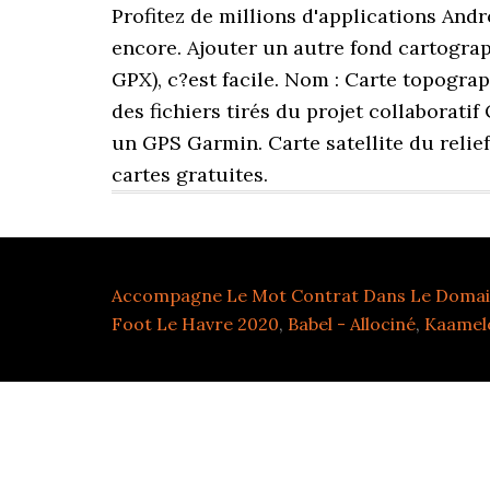
Accompagne Le Mot Contrat Dans Le Domain
Foot Le Havre 2020
,
Babel - Allociné
,
Kaamelo