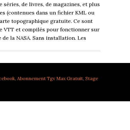
acebook
,
Abonnement Tgv Max Gratuit
,
Stage