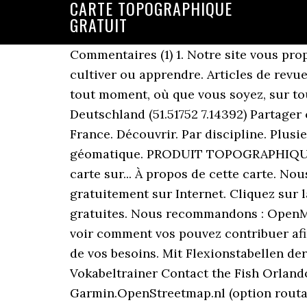
CARTE TOPOGRAPHIQUE
GRATUIT
Commentaires (1) 1. Notre site vous propose des notices gratuites à télécharger pour trouver une brochure pour réparer, se cultiver ou apprendre. Articles de revues et de journa Découvrez sur Freepik des milliers d'images vectorielles libres de droits. À tout moment, où que vous soyez, sur tous vos appareils. Ruhrgebiet, Herne, Regierungsbezirk Arnsberg, Nordrhein-Westfalen, Deutschland (51.51752 7.14392) Partager cette carte sur... À propos de cette carte. Le blogue TrakMaps. Carte topographique de France. Découvrir. Par discipline. Plusieurs d'entre vous connaissent déjà les cartes topographiques produites par JLC géomatique. PRODUIT TOPOGRAPHIQUE DISPONIBLE AU QUÉBEC ET EN ONTARIO. Autriche (47.20003 13.19996) Partager cette carte sur... À propos de cette carte. Nous vous proposons des notices techniques et autres que vous pouvez télécharger gratuitement sur Internet. Cliquez sur la carte pour afficher l'altitude. Visualisation et partage de cartes topographiques gratuites. Nous recommandons : OpenMTBmap. Si vous avez besoin d'une carte non présente, consultez la section +Cartes pour voir comment vos pouvez contribuer afin de l'inclure. Je suis un professionnel Nos données et services pour répondre à l’ensemble de vos besoins. Mit Flexionstabellen der verschiedenen Fälle und Zeiten Aussprache und relevante Diskussionen Kostenloser Vokabeltrainer Contact the Fish Orlando! This hydronym is indicated on a topographic map dated 1928. Freizeitkarte; Et sinon : Garmin.OpenStreetmap.nl (option routable de vélos (Openfietsmap Lite)). A l'aide de ce fichier (KMZ), (Extension de Google Earth) vous pouvez télécharger n'importe qu'elle carte topographique, et avec des liens directs, et dont la résolution est très satisfaisante, il vous suffit d'avoir le logiciel gratuit Google Earth, Sinon, vous pouvez télécharger les cartes topographiques du Maroc échelle 1/100000 à partir de la carte "Google Map" suivante: bureau pour une carte topographique gratuite de Starke lac. Téléchargez Carte Topographique De Paris gratuitement. Preis: CHF 41 | Zustand: Gebraucht | Dix Cartes Topographique in Cortaillod online kaufen auf Ricardo | bon Etat à très bon état. Cliquez sur la carte pour afficher l'altitude. Un clic sur le nom de la couche vous amène directement dans le géoportail. Cartes IGN, photographies aériennes, carte du relief, parcelles cadastrales… trouvez le fond de carte adapté à vos besoins. Très beau rendu cartographique combinant les données OpenStreetMap et SRTM certaines cartes dans leurs jus. Cette hydronyme est indiqué sur une carte topographique datée de 1928. Puis vous pouvez entrer des longueurs sur la carte ou dans la réalité dans différentes unités dans les cases correspondantes claires. Il ne suffit que de nous donner le numéro de votre carte. Goslar, Landkreis Goslar, Niedersachsen, Deutschland - Visualisation et partage de cartes topographiques gratuites. Créez une carte sur mesure topographique de votre endroit! Échelle 1:250000 carte topographique de l'Antarctique. Utilisation: Si vous connaissez l'échelle de votre carte, entrez le dans la case foncée en haut. Cartothèque - Chercher une carte topographique. Carte on web - 14/12/2013 Visionnez gratuitement l