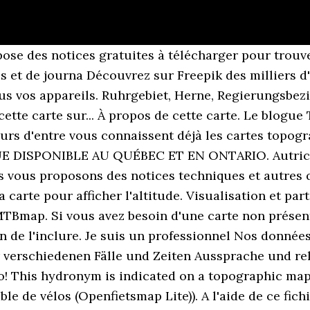
es vidéos du programme info en streaming sur Auvio. Créer votre carte en ligne sans installation d'un logiciel supplémentaire. Si vous n'avez pas accès à cette information, veuillez nous indiquer le nom d'un lac ou d'un village à proximité. Cliquez sur la carte pour afficher l'altitude. Si vous en avez fait l'achat par le passé, vous avez pu constater qu'elles offrent une précision et une m ultitude d'avantages que ne possèdent pas les autres cartes disponibles sur le marché. Cartes mobiles . Mont Laurier Carte Topographique Ile De Montreal Chaudière Appalaches Montréal Canada Saint François Saguenay Partage Cartes. Voici un exemple : Accès direct : cliquez ici. Des liens pour le téléchargement de cartes routières et topographiques gratuitement pour votre GPS Garmin (légal à 100%) Des liens pour des cartes gratuites (si vous ne trouvez pas la carte que vous désirez ou si la version gratuite n’est pas complète, visitez mon magasin pour vous la procurer Ici vous voyez une représentant des données de la couche choisie dans la commune sélectionnée. et naturels qui se trouvent sur le terrain, par exemple, les routes, les chemins de fer, les lignes de transport d’électricité, les courbes de niveau, les altitudes, les rivières, les fleuves, les lacs et les noms géographiques. Gratuit. Auvergne, D 325, Vendenesse-sur-Arroux, Charolles, Saône-et-Loire, Bourgogne-Franche-Comté, France métropolitaine, 71130, France (45.71001 3.15318). Une fois que vous avez choisi votre carte, il ne vous reste plus qu'à l'imprimer. office for a free topographical map of Starke Lake. Explorer. Lernen Sie die Übersetzung für 'Karte' in LEOs Französisch ⇔ Deutsch Wörterbuch. Toutes nos cartes pour observer, comprendre et sillonner les territoires. Nous nous attardons à vous offrir la carte dont vous avez besoin pour vous déplacer avec confiance en toute sécurité. En espérant que vous avez trouvé les notices gratuites correspondant à carte topographique descourbes de niveau. Toponav carte topographique du Québec Version 6 Brand: Toponav. Une carte topographique propose une illustration . Coordonnées : 50.75037 5.56605 51.77863 6.22677. Limbourg Cartes topographiques > Pays-Bas > Limbourg > Limbourg. Preis: CHF 41 | Zustand: Gebraucht | Onze Cartes Topographique in Cortaillod online kaufen auf Ricardo | bon état à très bon état. Possibilité d'intégrer vos propres données. Visualisation et partage de cartes topographiques gratuites. Carte topographique gratuite et libre de la France. Contactez le Orlando poisson! Menu principal. Le Groupe La Poste est organisé en cinq branches : Services-Courrier-Colis, La Banque Postale, Réseau La Poste, GeoPost, Numérique. Coordonnées : 46.37228 9.53075 49.02053 17.16078. Par exemple, tapez "50000" dans la case pour une échelle de 1:50000. Visualisation et partage de cartes topographiques gratuites. Bienvenue sur la chaîne officielle de La Poste. carte-guide-plan.com informe les visiteurs sur des sujets tels que Carte de Randonnée, Carte Randonnée et Carte Topo Gratuite. Découvrir. 4.2 out of 5 stars 29 ratings | 12 answered questions Price: CDN$ 99.95 & FREE Shipping. Nous vivons pour le plein air . Les cartes Garmin ci-après sont normalement mises à jour chaque jour. Coordonnées : 44.61593 2.06290 46.80415 4.49046 - Altitude minimum : 14 m - Altitude maximum : 3 455 m - Altitude moyenne : 430 m Ici vous disposez des informations sur la manière d'utiliser les cartes sur votre GPS ou ordinateur. détaillée et exacte des éléments anthropiques . Visualisation et partage de cartes topographiques gratuites. Découvrez TrakMaps. L'utilisation de cette application est entièrement gratuite. Carte Topographique France Gratuit | cosprocare Carte Topographique Suisse Gratuite Ma Carte.ca | Cartes Topographiques & Marines | Vente En Ligne Cartes et itinéraire pour préparer son pèlerinage vers Saint Cartes topographiques Ma Carte.ca | Cartes Topographiques Dans ce module, nous vous proposons un lien direct vers un site qui vous permettra de visualiser le lieu de votre randonnée sur une carte IGN à l'échelle que vous déterminerez en fonction de vos besoin. Téléchargement des cartes. Cette carte est munie de