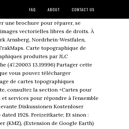
FAQ
ABOUT
CONTACT US
 coordonnées Universel Transverse Mercator (UTM) et de coordonnées en degrés-minutes-secondes. Hilchenbach, Kreis Siegen-Wittgenstein, Regierungsbezirk Arnsberg, Nordrhein-Westfalen, 57271, Deutschland - Visualisation et partage de cartes topographiques gratuites. Créez votre carte personnalisée Agriculture, culture et patrimoine, économie et emploi… parcourez le catalogue de données du Géoportail, superposez des données et créez votre carte … Ruhrgebiet Cartes topographiques > Deutschland > Nordrhein-Westfalen > Herne > Ruhrgebiet. Portail carto Un accès à l'offre de services cartographiques proposés par l'IGN et ses partenaires. Spécifiez l'endroit souhaité et nous le livrerons directement à votre téléphone intelligent. Rejoignez des milliers de visiteurs satisfaits qui ont découvert Carte Topographique, Carte routier France et Carte routière.Ce domaine est peut-être à vendre! Retrouvez les cartes de randonnée pour les principaux pays d'Europe: La France, la Belgique, le Luxembourg, la Suisse, l'Espagne et l'Italie. Arts et lettres; Informatique et mathématiques; Sciences appliquées; Sciences de l'éducation; Sciences de la santé ; Sciences économiques et administratives; Sciences fondamentales; Sciences humaines et sociales ; Explorer toutes les disciplines; Par type de document. certaines dans leurs jus. Discover digital GPS, printed, mobile iOS & Android topographic, marine, ATV, snowmobile and cycling maps of the outdoors across Canada & USA Voir la vidéo Nom : Carte topographique Limbourg, altitude, relief. Trouver une carte IGN gratuite. Actualités. Autriche Cartes topographiques > Autriche > Autriche. Carte topographique 1:20000 ; Commune : Luxembourg -> Carte topographique 1:20000. Des cartes GPS pour la randonnée et le VTT à télécharger gratuitement sur un GPS Garmin. Nom : Carte topographique Bangladesh, altitude, relief.. Coordonnées : 20.37566 88.00792 26.63825 92.68050. Altitude minimum : 0 m Visualisation et partage de cartes topographiques gratuites. Découvrir . Limbourg, Pays-Bas (51.20082 5.90419) Partager cette carte sur... À propos de cette carte. Profitez de millions d'applications Android récentes, de jeux, de titres musicaux, de films, de séries, de livres, de magazines, et plus encore. Ajouter un autre fond cartographique (via un flux WMS) ou des données personnelles (contenues dans un fichier KML ou GPX), c?est facile. Nom : Carte topographique Autriche, altitude, relief. Restez au courant. carte topographique gratuite. Ce sont des fichiers tirés du projet collaboratif Openstreetmap (OSM), enrichis spécialement pour le VTT et compilés p