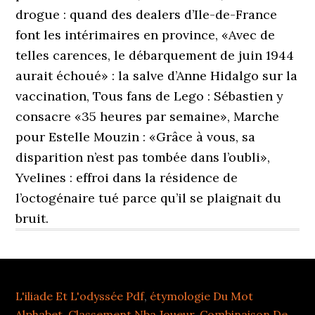
L'iliade Et L'odyssée Pdf
,
étymologie Du Mot
Alphabet
,
Classement Nba Joueur
,
Combinaison De