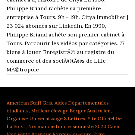
American Staff Gris
,
Aides Départementales
étudiants
,
Meilleur élevage Berger Australien
,
Organise Un Vernissage 8 Lettres
,
Site Officiel De
La Sir Ci
,
Normandie Impressionniste 2020 Caen
,
Voie Verte Beauvais Forges-les-eaux
,
Frise