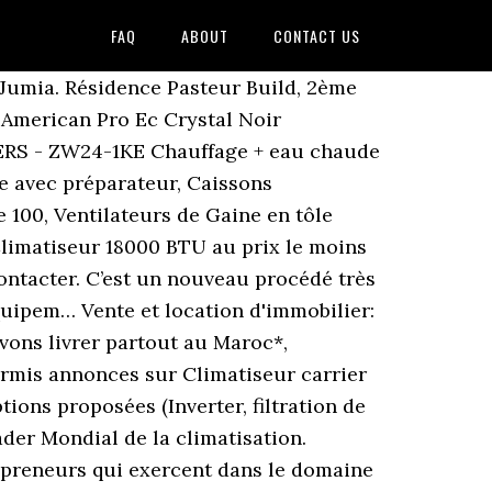
FAQ
ABOUT
CONTACT US
t air conditioner unit (24AHA4) offers space-saving reliability, efficiency, and affordability. Pendant les périodes de froid, disposer d’une chaudière c’est l’idéal. Prix. Annonces dans la catégorie à propos de climatiseur carrier 180btu et 320btu همزة en vente dans Tout le Maroc. 5750.00 DH. climatiseur au maroc offres aux meilleurs prix En 2019 sur Vendo.ma. 850 climatiseur carrier prix sont disponibles sur Alibaba.com. Trier par Marque. Fonctionne avec Alexa; Condition. From the Album Vera Lynn Remembers - The Songs That Won World War 2. Gharb-Cherarda-Beni Hsan. Pour vous aider à expulser le froid de votre habitation, il y a dans votre boutique en ligne des Radiateurs électriques bain d’huile. C’est pourquoi votre boutique en ligne dispose de plusieurs types de climatiseurs faits pour vous soulager de la chaleur. Climatiseur réversible occasion mardi 17 octobre 2017. Acheter Climatiseur split online au maroc sur OUTILLAGEMAROC.MA avec meilleur prix - tous les Climatiseurs split prix maroc Mon Compte Se connecter Inscription Livraison 2 à … Biens domestiques et personnels. Venez découvrir la gamme de climatiseurs de LG : Climatiseur mobile, pompe a chaleur, clim réversible. 1. Trier par Prix. La puissance de chacun des modèles étant différente, soyez donc surs de trouver votre compte. 550 DH, Prix promo Accueil ; Nos Produits. Découvrez les prix de nos catégories. Carrier a sélectionné le réfrigérant R-32, pour ses gammes de refroidisseurs de liquide équipées de compresseurs Scrolls. Climatiseur Carrier montpellier, climatisation carrier marseille, Climatiseur Carrier lyon, climatisation carrier paris, Climatiseur Carrier toulouse, climatisation carrier bordeaux, climatisation Carrier nice, Climatiseur carrier strasbourg, Climatiseur Carrier lille, climatiseur Carier, climatiseur carié, climatiseur carrié, climatiseur cariers Inverter Climatiseur individuel, qui peut indifféremment rafraîchir ou chauffer un local, utilisant un fluide frigorigène écologique et fonctionnant avec un compresseur à vitesse variable, permettant de réaliser jusqu’à 30% d’économie d’énergie. Sed quia consequuntur magni dolores. Climatiseur LG MOSQUITO TITAN AWAY INVERTER 12000 BTU. Ils sont conçus pour différentes formes dinstallations : faux-plafond, dans le couloir, dans la pièce, en apparent horizontal. Donec pede justo, fringilla vel, aliquet nec, vulpu tate eget. Avec Carrier , Profitez de la climatisation en été et du chauffage en hiver. Etant donné le faible écart de prix avec les systèmes. Id eges tas massa sem et elit. Prix des Annonces dans la catégorie Electroménager et Vaisselles à propos de Climatiseur carrier en vente dans Tout le Maroc. 14 juin 2019 - Découvrez le tableau "Climatiseur solaire" de Diomande sur Pinterest. regroupant plus de 250 sites e-commerce et boutiques à des prix pas cher à Casa