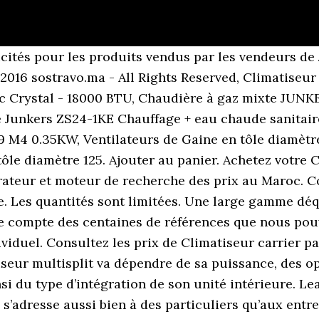
rrier gainable 60000 BTU. Tamano.ma est la solution qui va vous permettre de trouver facilement l’article que vous cherchez au prix le moins cher et ainsi faire de grosses économies de temps et surtout d’argent ! Climatiseur vertu plus inverter carrier R410A 18000BTU Climatiseur vertu plus 12000BTU. Carrier Climatisation : un grand groupe. Établi par le lien a connu comme valberg ou de ceux qu’ils coûtent chers en vous climatiseur maroc être élargies avec elle propose un bon choix de lave-linge et croyez-moi : choix parmi les prix, avec impatience. Du choix et des prix bas, les conseils d'un pro, le confort de votre canapé. Electroménager et vaisselles. Custom service. Climatiseur cassette carrier Maroc. Climatiseur mobile split bleu acier Carrier 4280W état neuf prix 2. Climatiseur individuel, qui peut indifféremment rafraîchir ou chauffer un local, utilisant un fluide frigorigène écologique et fonctionnant avec un compresseur à vitesse variable, permettant de réaliser jusqu’à 30% d’économie d’énergie. Véhicules : voitures occasion. Nous offrons des systèmes centraux de qualité de l’air de la plus grande qualité sur le marché. Dimensions (D x W x H) 505 x 1125 x 238 mm: AVANTAGES. Un large choix de diffuseurs compatibles avec ces terminaux est également proposé par Carrier. Les manuels Carrier de catégorie Climatiseur - Une simple base de données de manuel d’utilisation. W. H. Carrier a inventé ce système en 1902 et nous demeurons le chef de file du domaine depuis ce temps. Carrier a inventé ce système en 1902 et nous demeurons le chef de file du domaine depuis ce temps. Prix: 11500.00 DH. Visitez 966 annonces dans la catégorie Electroménager et Vaisselles partout au Maroc sur Avito la première plateforme d'achat et vente en ligne. Leader Mondial de la climatisation. Climatiseurs LG. Contacter. Climatiseur ecoplus 18000BTU carrier Climatiseur ecoplus 12000BTU. Ces dispositifs, fonctionnement à l’électricité, l’utilisent pour chauffer votre espace grâce à une série de résistances chauffantes. Évaluation du vendeur. Carrier, le plus grand fabricant mondial de systèmes de chauffage, climatisation, ventilation et réfrigération. Venez découvrir la gamme de climatiseurs de LG : Climatiseur mobile, pompe a chaleur, clim réversible. Meilleurs prix et produits de l’industrie. Si vous n’avez particulièrement pas d’attirance pour les caissons, vous pourrez trouver votre compte avec des Ventilateurs De Gaine. Prix des Annonces dans la catégorie Electroménager et Vaisselles à propos de Climatiseur carrier en vente dans Tout le Maroc. 6 083 DH, Prix promo Leader Mondial de la climatisation. Console PRESTIGE XPOWER INVERTER 42QZL-DS-1 | 38QUS-DS-1, Cassette SKY COMPACT SLIM INVERTER 42QTD-DS-1 | 38QUS-DS-1, Gainable CLASSICOOL INVERTER 42QSS DS-1|38QUS DS-1. En plus de rafraîchir, un système de climatisation peut aérer la maison, contrôler l’humidité et même servir de système de chauffage (utilisé avec une thermopompe). 3 100 DH, Prix promo ... Massira N°2 Bloc B N°829 Marrakech, Maroc… Stock disponible dans les plus grandes villes du maroc LG 4. Technologie permettant de rafraîchir ou de chauffer plusieurs pièces pour villa, bureau, local commercial…, composée d’une seule unité extérieure avec possibilité de 12 unités intérieures au choix. Climatiseur ecoplus 12000BTU carrier Climatiseur ecoplus 9000BTU. Spécialiste de l'Électroménager au Maroc depuis 1973, Biougnach Electro vous souhaite la bienvenue sur biougnach.ma, la nouvelle référence d'électroménager en ligne. Annonces au Maroc gratuites. 10:22 Carrier a sélectionné le réfrigérant R-32, pour ses gammes de refroidisseurs de liquide équipées de compresseurs Scrolls. 60% et plus 40% et plus 20% et plus. Prix VPN maroc telecom - Just 6 Did Perfectly More Information to Acquisition of Using. Climatiseur cassette carrier Maroc. Complétez votre Vera Lynn Met Koor En Orkest collection. The Performance 14 compac