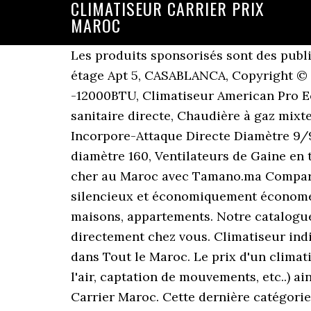
CLIMATISEUR CARRIER PRIX
MAROC
Les produits sponsorisés sont des publicités pour les produits vendus par les vendeurs de Jumia. Résidence Pasteur Build, 2ème étage Apt 5, CASABLANCA, Copyright © 2016 sostravo.ma - All Rights Reserved, Climatiseur American Pro Ec Crystal Noir -12000BTU, Climatiseur American Pro Ec Crystal - 18000 BTU, Chaudière à gaz mixte JUNKERS - ZW24-1KE Chauffage + eau chaude sanitaire directe, Chaudière à gaz mixte Junkers ZS24-1KE Chauffage + eau chaude sanitaire avec préparateur, Caissons Incorpore-Attaque Directe Diamètre 9/9 M4 0.35KW, Ventilateurs de Gaine en tôle diamètre 100, Ventilateurs de Gaine en tôle diamètre 160, Ventilateurs de Gaine en tôle diamètre 125. Ajouter au panier. Achetez votre Climatiseur 18000 BTU au prix le moins cher au Maroc avec Tamano.ma Comparateur et moteur de recherche des prix au Maroc. Contacter. C’est un nouveau procédé très silencieux et économiquement économe. Les quantités sont limitées. Une large gamme déquipem… Vente et location d'immobilier: maisons, appartements. Notre catalogue compte des centaines de références que nous pouvons livrer partout au Maroc*, directement chez vous. Climatiseur individuel. Consultez les prix de Climatiseur carrier parmis annonces sur Climatiseur carrier dans Tout le Maroc. Le prix d'un climatiseur multisplit va dépendre de sa puissance, des options proposées (Inverter, filtration de l'air, captation de mouvements, etc..) ainsi du type d’intégration de son unité intérieure. Leader Mondial de la climatisation. Carrier Maroc. Cette dernière catégorie s’adresse aussi bien à des particuliers qu’aux entrepreneurs qui exercent dans le domaine du froid. Comparer Comparateur vide. Article. You can enter a tracking number, air waybill (AWB) number or reference number to track & trace a single international or domestic package, use CSV upload or restful shipment tracking API to track multiple packages. Découvrez les climatiseurs Inverter de Samsung, avec des options et des fonctionnalités de climatisation haut de gamme. Comme pour le climatiseur. Produits Climatiseur split sur SOSTRAVO.ma. Estimation de prix de la réparation d'un climatiseur, prix qui varie selon le type de panne, l’éloignement du lieu d’intervention et la période de l’année. Elles sont particulièrement stylées, de faible épaisseur et de formes élégantes. Les plus demandés Nouvel arrivage Prix croissant Prix. Type: R-404A: Charge: 1,4 kg: Sound Pressure. Trouvez tous les articles de bricolage, décoration, rénovation, jardinage et aménagement d'intérieur au Maroc. Achetez des vinyles et CD. Samsung ... Prix: 4999,00 Dhs. How we previously said, must You in all circumstances Caution when Acquisition of prix VPN maroc telecom to show, considering the the dubious Third party, which one known popular Products imitate. HQRP Télécommande de Climatiseur compatible avec Fujitsu, DeLonghi, Whirlpool, Daikin, Toshiba, Gree, Samsung, Sanyo, Amcor et autres Climatiseurs Murals 3,9 sur 5 étoiles 119 14,90 € 14,90 € High speed: 57 dBA: Unit. Super promo climatiseur Ca