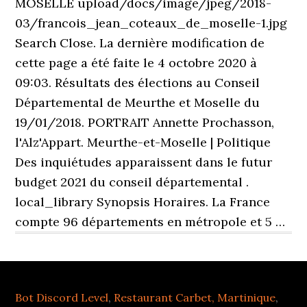
Bot Discord Level
,
Restaurant Carbet, Martinique
,