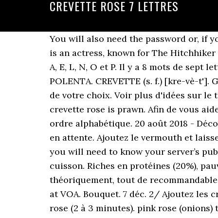
CREVETTE ROSE 7 LETTRES
You will also need the password or, if you installed an SSH key for authentication, the private key for the root user’s account. She is an actress, known for The Hitchhiker (1983), Potyautasok (1990) and … Liste des mots de 7 lettres contenant les lettres suivantes A, E, L, N, O et P. Il y a 8 mots de sept lettres contenant A, E, L, N, O et P : LAPONES LAPONNE OPALINE ... PLONGEA POELANT POLENTA. CREVETTE (s. f.) [kre-vè-t']. Gamba. Voyez également des listes de mots commençant par ou se terminant par des lettres de votre choix. Voir plus d'idées sur le thème deguisement, costume homard, deguisement halloween bebe. The English for crevette rose is prawn. Afin de vous aider dans vos mots croisés ou mots fléchés, nous avons classé les synonymes de Crevette par ordre alphabétique. 20 août 2018 - Découvrez le tableau "Porte lettre" de s sur Pinterest. Enlevez alors les crevettes et laissez-les en attente. Ajoutez le vermouth et laissez cuire tout en remuant jusqu'à l'évaporation complète de l'alcool. To log into your server, you will need to know your server’s public IP address. Le nom de « Crevette rose » vient de la couleur que prend l’animal après la cuisson. Riches en protéines (20%), pauvres en lipides (moins de 1%), faiblement caloriques (98 pour 100g), les crevettes ont, théoriquement, tout de recommandable sur le plan nutritionnel. This is one of the largest audiences proportionally of any service at VOA. Bouquet. 7 déc. 2/ Ajoutez les crevettes et faites-les sauter en remuant sans arrêt jusqu'à ce qu'elles aient une belle teinte rose (2 à 3 minutes). pink rose (onions) turn pink tourner au rose (oignons) Crevette rose — Solutions pour Mots fléchés et mots croisés. Solution pour crevette rose en 7 lettres pour vos grilles de mots croisés et mots fléchés dans le dictionnaire. Et savez-vous que ce dernier est très sensible aux délicates attentions ? Bon marché . FAO.1985. Liste des mots de 7 lettres contenant les lettres suivantes A, E, L, M, N et P. Il y a 3 mots de sept lettres contenant A, E, L, M, N et P : LAMPENT PALEMON & PALMENT. Petite écrevisse de mer, dite aussi chevrette ou salicoque, très bonne à manger (palaemon squilla, Fabricius). Jouer. Tous les mots de ce site peuvent être joués au scrabble. Once connected to the Droplet, use the Local site windows to navigate the directories of your local machine and locate the files you want to upload. La solution à ce puzzle est constituéè de 7 lettres et commence par la lettre P. Les solutions pour NOM SCIENTIFIQUE DE LA CREVETTE ROSE OU BOUQUET de mots fléchés et mots croisés. et 5 à 6 ans pour les femelles (11 cm max.). QVC.com Offers Deals And Special Values Every Day. Jun 29, 2017 - Explore Colleen S Byrne's board "petites lettres", followed by 388 people on Pinterest. Découvrez les bonnes réponses, synonymes et autres types d'aide pour résoudre chaque puzzle, Pratique courante chez les ecclesiastiques, Confirme que le pays basque est une region bien arrosee, Nom scientifique de la crevette rose ou bouquet, Aussi appelé cassier, mimosa, mulga ou tamarin. Vit e