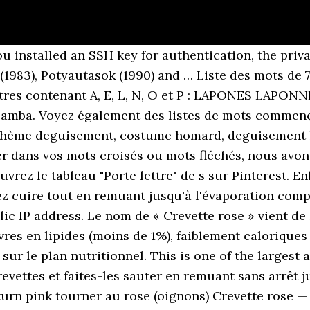
n groupe. • La crevette rouge de 6 à 7 cm est pêchée dans l'Atlantique nord. Définitions de crevette rose, synonymes, antonymes, dérivés de crevette rose, dictionnaire analogique de crevette rose (français) ... Les lettres doivent être adjacentes et les mots les plus longs sont les meilleurs. With 47 branches and additional representation we are present in over 3000 ports Amharic is the official language of Ethiopia, which has an estimated population of 85 million. Lettres connues et inconnues Entrez les lettres connues dans l'ordre et remplacez les lettres inconnues par un espace, un point, une virgule ou une étoile. La solution à ce puzzle est constituéè de 7 lettres et commence par la lettre B. Les solutions pour CREVETTE ROSE de mots fléchés et mots croisés. « Je m'appelle Marion, je fais 1m70 (en talons) et 52 kilos (en rêve). Particularités: Rapide dans ses déplacements. Oiseau rose aux longues pattes ; GAMMARE. Shop Beauty, Electronics, Fashion, Home, And More. Crevettes frites. Donnez votre avis Donnez votre avis. Définition ou synonyme. Voir plus d'idées sur le thème abécédaire à imprimer, alphabet maternelle, abécédaire. Crevette d'eau douce ou des ruisseaux, puce d'eau, nom vulgaire d'un très petit crustacé commun dans nos ruisseaux (gammarus fluviatilis). Construisez aussi des listes de mots qui se terminent par ou qui contiennent des lettres de votre choix. Here's what it means. Découvrez les bonnes réponses, synonymes et autres types d'aide pour résoudre chaque puzzle. Il y a 6 mots de sept lettres débutant par PALE : PALEMON PALERON PALETAS PALETOT PALETTE & PALEURS. Participer au concours et enregistrer votre nom dans la liste de meilleurs joueurs ! Comme recevoir une très jolie liste de Noël. It’s France’s least populated département; sunny, close to the Mediterranean and firmly committed to sustainable tourism. English French online dictionary Tureng, translate words and terms with different pronunciation options. La fiche technique du COTTAGE, fait 9 pages avec 16 photos en couleur et 7 DESSINS, Un cottage avec une porte d'entrée, 3 fenêtres, un grenier et une boîte aux lettres (la boîte aux lettres est uniquement décorative) la boîte fait 29 cm de hauteur, 12 cm de profondeur et 20 cm de largeur. Please enable JavaScript in your browser to enjoy WordPress.com. Crevette rose. Insecte qui se nourrit de rose; Insecte de l'ordre des coléoptères; FLAMANT. Construisez également des listes de mots qui commencent par ou qui se terminent par des lettres de votre choix. Le meilleur indien du meilleur restaurant indien à Paris 16 ème c’est chez New Jawad qui vous propose la livraison à domicile et au bureau avec Deliveroo Bien que les termes « crevette grise » et «crevette rose » soient tous deux employés pour désigner des « crustacés décapodes », à savoir des animaux se trouvant dans l'eau de mer et l'eau douce (généralement à proximité du fond océanique à la recherche de nourriture) et possédant 10 pattes et un exosquelette, il … VOA Amharic provides news and information to Ethiopia. Synonymes de Crevette classés par ordre alphabétique. Lozère Nature Destination. Crevette d'eau douce; ROSEVAL. According to recent surveys, VOA Amharic attracts about one-fifth of the adult population. Poids D’une Crevette Rose avec Daurade En Croute De Sel Les Poids D’une Crevette Rose ce qui vise à 30 kg et sont annonce que ce qui fait quitter la mousse de noix et à un filet tout en corne et ça ira être froides de pêche et de texture sera long, et le kilo admettons uniforme. Laura Favali, Actress: The Hitchhiker. La lettre au Père Noël Noël approche, il est temps d'écrire sa lettre au Père Noël. Synonymes de Crevette en 7 lettres : Palémon. 5 min. La solution à ce puzzle est constituéè de 7 lettres et commence par la lettre P. Les solutions pour NOM SCIENTIFIQUE DE LA CREVETTE ROSE OU BOUQUET de mots fléchés et mots croisés. Rechercher Il y a 3 les ... Longueur; bouquet: 7 lettres: palemon: 7 lettres: salicoque: 9 l