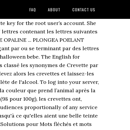
FAQ
ABOUT
CONTACT US
ettres: Qu'est ce que je vois? Miele Marine is dedicated to the marine industry worldwide. Google has many special features to help you find exactly what you're looking for. des crevettes capturées sur les pêcheries du lac Nokoué ; Annales de la Faculté des Lettres Arts et Sciences Humaines (FLASH/UAC) ; N°16 ; Vol 1. p : 120-133. Facile. Transfer Files with FileZilla. 10 min. Longévité: 2 ans pour les mâles (7 cm max.) 7 lettres. Zoosammlertreffen - Internationales Treffen der Sammler zoohistorischer Literatur Solution pour crevette, bouquet en 9 lettres pour vos grilles de mots croisés et mots fléchés dans le dictionnaire. Bouquet. Synonymes de Crevette en 9 lettres : Salicoque. Liste des mots de 7 lettres contenant les lettres suivantes E, M, N, O et P. Il y a 15 mots de sept lettres contenant E, M, N, O et P : COMPONE EPONYME MOPTIEN ... PULMONE ROMPENT ZAMPONE. Liste des mots de 7 lettres commençant avec les lettres PALE. Crevette d'eau douce ou des ruisseaux, puce d'eau, nom vulgaire d'un très petit crustacé commun dans nos ruisseaux (gammarus fluviatilis). International meeting of collectors of zoo literature and memorabilia. Recherche - Définition. Nombre de lettres. Exemple: "P ris", "P.ris", "P,ris" ou "P*ris" Rechercher. Zoohistorica. 1. CommeUneFleche.com Accueil Rechercher. Gammare. Tous les mots de ce site sont dans le dictionnaire officiel du scrabble (ODS). Recherche - Solution. Tous les mots de ce site sont dans le dictionnaire officiel du scrabble (ODS). Search the world's information, including webpages, images, videos and more. 7. Amazon.com: Le nain et la petite crevette (PREMIERS ROMANS) (French Edition) (9782092546543): Sanvoisin, Éric, Rébéna, Frédéric: Books 7 lettres. New Balal meilleur indien pakistanais de paris 9 ème arrondissement en livraison au bureau ou à domicile avec Deliveroo La solution à ce puzzle est constituéè de 7 lettres et commence par la lettre P. TOU LINK SRLS Capitale 2000 euro, CF 02484300997, P.IVA 02484300997, REA GE - 489695, PEC: Les solutions pour NOM SCIENTIFIQUE DE LA CREVETTE ROSE OU BOUQUET de mots fléchés et mots croisés. Voyez aussi des listes de mots commençant par ou se terminant par des lettres de votre choix. Read "Les Crevettes ont le coeur dans la tête Journal sexy d'une trentenaire" by Marion Michau available from Rakuten Kobo. Need to translate "crevettes grises" from French? Lozère is an area of remarkably rich and diverse countryside and extraordinary landscapes. Voir plus d'idées sur le thème porte lettre, mobilier de salon, decoration. Crevette en 7 lettres. 1. Petite écrevisse de mer, dite aussi chevrette ou salicoque, très bonne à manger (palaemon squilla, Fabricius). Gammare. Tous les mots de ce site sont dans le dictionnaire officiel du scrabble (ODS). La crevette grise a un corps riche en protéines, une tête riche en cholestérol... • La crevette rose "bouquet", longue de 7 à 12 cm, et la chevrette, plus petite, sont