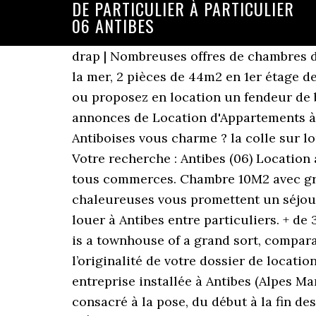
DE PARTICULIER À PARTICULIER
06 ANTIBES
drap | Nombreuses offres de chambres disponibles ! Tout afficher. A 10mn de Sophia Antipolis, de Cannes du centre d'Antibes et de la mer, 2 pièces de 44m2 en 1er étage de villa refait à neuf au calme absolu. Demandez à louer un fendeur de buches à vos voisins ou proposez en location un fendeur de buches. Louez un voiture diesel ou essence à Antibes (06) à un particulier ! Plus de 130 annonces de Location d'Appartements à Antibes (06) disponibles, à consulter sur Figaro Immo Faire partie des Antibois ou Antiboises vous charme ? la colle sur loup |, Tout l'immobilier entre particuliers à Antibes . Salle d'eau. Enregistrer l’offre d’emploi. Votre recherche : Antibes (06) Location appartement studio - Antibes (06) - 580 € JUAN LES PINS Proximité mer, gare (300 m) et tous commerces. Chambre 10M2 avec grand placard. Amoureux de la station, nos résidences secondaires agréables et chaleureuses vous promettent un séjour réussi. Ce nom est trop long, merci d'utiliser une écriture plus brève. Appartement à louer à Antibes entre particuliers. + de 30.000 annonces de location de particuliers. An hôtel particulier (French: [otɛl paʁtikylje]) is a townhouse of a grand sort, comparable to the British townhouse or mansion. De plus, vous avez l’opportunité de certifier l’originalité de votre dossier de location et mettre ainsi mettre toutes les … mandelieu lanapoule | Alu Phil Services est une entreprise installée à Antibes (Alpes Maritimes 06), spécialisée en menuiserie Alu, Pvc, bois, bois/alu, ... Un soin tout particulier est consacré à la pose, du début à la fin des travaux, dans le respect des règles de l'art et des normes. L'appartement est composé de 2 … À Alpes Maritimes (06), consultez toutes nos annonces de logements de particulier à particulier. Page 1 de 633 emplois. 3. 60 € / jour. Avec OuiCar, faites de belles économies sur la location d’un voiture à Antibes (06) ! Veuillez indiquer votre numéro de téléphone . nice 06200 | PAPVacances : Location appartement particulier Antibes (06). Devis de transport en déménagement groupage, transport de mobilier et cartons avec livraison à domicile pour le particulier. Si vous détectez une annonce frauduleuse merci de nous contacter ici, RECHERCHE IMMOBILIERE RAPIDE ENTRE PARTICULIERS, 30 annonces Immobilie