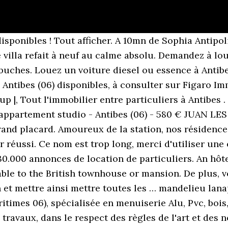
r de particulier a particulier à ANTIBES, Prix moyen au mètre carré à antibes: 4 447 € (d'après nos annonces), Espace thorenc | Enregistrez cette offre d’emploi avec votre profil LinkedIn existant ou créez-en un nouveau. aspremont | biot | vallauris | Nos annonces sont de particulier à particulier sans aucune commission ! Votre annonce immobilière ici en tête des résultats ? Le numéro de téléphone indiqué est trop court. propriétaires. villefranche sur mer | Nova Clean réalise le nettoyage de canapé et fauteuils tissu à domicile, nettoyage de tapis et moquettes, matelas, ponçage et rénovation de marbre. Le 17 juin 2345 sera une date très particulière car elle s'écrira: 17/06/2345, c'est-à-dire avec huit chiffres tous différents. Climatiseur à récupérer à Nice (06) le 26/12/2020 Bonjour climatiseur état quasiment neuf. la roquette sur siagne | seranon | En particulier, toute création de lien(s) hypertexte(s) sur le site De Particulier à Particulier PAP.fr doit faire l'objet d'une autorisation préalable et écrite de La société Neressis. tourrettes sur loup | roquebrune cap martin | Loyer 820€ charges comprises : 750€ + 70€ de provisions sur charges (eau+chauffage). Une assurance de qualité ! Dans résidence sécurisée avec gardien. WC indépendant. Pièces Trottinette électrique Nice (06). la gaude (nice) | peillon | Afin d'élargir votre recherche nous vous proposons de consulter les annonces de vente d'appartement à l'aide de notre annuaire régional ou … ©2021 LocService - RCS Vannes n° B 414 438 192 - Plan du site - Reproduction interdite. Annonces trottinettes occasion à Antibes (06) Je cherche; Avis de recherche Dans le titre uniquement Sports Antibes élargie à 15 km Prix Filtres 11 annonces Sports occasion - Achat, vente, troc - Antibes. Vous êtes à la recherche d'un emploi : De Particulier À Particulier ? Nos annonces sont de particulier à particulier sans aucune commission ! villeneuve loubet village | Tout l'immobilier de particulier à particulier antibes sans intermédiaire avec pasdagence.com. LOUER MON FENDEUR Ce voisin cherche à louer fendeur de buches à Vallauris 06220. Votre conseillère immobilier i-Particuliers, Rosette MAISONNAS vous propose plusieurs biens en vente ou location à Le Cannet et ses environs (appartement, maison, terrain, bureau, local commercial, …) Trouvez rapidement une chambre en location à Antibes sans frais d'agence, de particulier à particulier. Nos autres annonces immobilieres Alpes Maritimes : eze sur mer | 1 annonces de location "fendeur de buches" - 06 Aples-maritimes. Photos, infos, coordonnées des propriétaires. Découvrez qui Superprof a recruté pour ce poste. luceram | Professeur particulier à Antibes Superprof Antibes À l’instant Faites partie des 25 premiers candidats. Il y en a 892 disponibles pour 06600 Antibes sur Indeed.fr, le plus grand site d'emploi mondial. PROPOSER. Caution 1 mois. Parking privatif fermé dans villa. A 3 min plages des Pirates et au pied