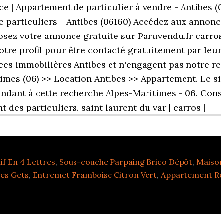
f En 4 Lettres
,
Sous-couche Parpaing Brico Dépôt
,
Maiso
Les Gets
,
Entremet Framboise Citron Vert
,
Appartement Re