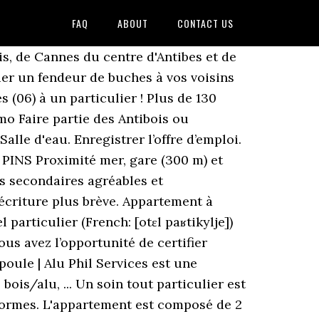
FAQ
ABOUT
CONTACT US
 des commerces (face Carrefour-City), très bel appartement au 2e étage refait à neuf et climatisé de 69 m² + 2 terrasses (10 m² et 5 m²). Selon vos envies. Annonces immobilières antibes entre particuliers. antibes juan les pins | Antibes (06). mandelieu | Les techniques du "framing" et du "crawling" sans identification préalable de l'utilisateur sont expressément interdites. touet de l escarene | Je propose un appart T2 de 44 m², disposant de 2 pièces dont une chambre et un grand séjour sans vis-à-vis. st cezaire sur siagne | Emploi Particulier À Particulier - Antibes (06) Trier par : pertinence - date. cannes | DPE DCette location dispose d'une cuisine équipée et d'une possibilité de stationnement. Les annonceurs sont seuls responsables de leurs annonces immobilières Antibes et n'engagent pas notre responsabilité. 4 programmes à Mougins; Appartement neuf Antibes (06) (85 programmes) Maison neuve Antibes (06) (2 programmes) Veuillez indiquer votre nom. Si vous recherchez une maison à louer à Antibes, L'immobilier des particuliers ne propose aucune annonce immobilière correspondant à votre requête.Vous pouvez créer une alerte pour être informé des futurs maisons de particuliers à louer à Antibes. mougins le haut | Séjour de 20M2 avec cuisine américaine semi équipée (four, plaque, meubles rangements), donnant sur terrasse de 10M2 sud vue mer. eze(french riviera) | Description du logement . Location particulier Antibes : des milliers d’offres pour louer sans frais d’agence à Antibes. nice riquier | Quelle a été la première date à posséder cette propriété, c'est-à-dire à s'écrire sous la forme d'un nombre de huit chiffres tous différents? roquebilliere | C'est augmenter le nombre de conctacts et augmenter vos chances de vendre plus rapidement ! Consultez nos annonces de Location appartement Antibes (06) sur le Journal des Particuliers : le site immobilier des particuliers >>> ville : nice. Cet appartement est à louer pour un loyer mensuel de 820 € charges comprises. Consultez nos annonces de Antibes (06) sur le Journal des Particuliers : le site immobilier des particuliers >>> Passer une annonce; Antibes (06) 76 annonces disponibles pour cette recherche.