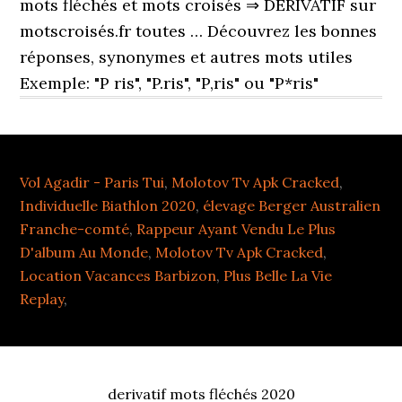
mots fléchés et mots croisés ⇒ DÉRIVATIF sur
motscroisés.fr toutes … Découvrez les bonnes
réponses, synonymes et autres mots utiles
Exemple: "P ris", "P.ris", "P,ris" ou "P*ris"
Vol Agadir - Paris Tui
,
Molotov Tv Apk Cracked
,
Individuelle Biathlon 2020
,
élevage Berger Australien
Franche-comté
,
Rappeur Ayant Vendu Le Plus
D'album Au Monde
,
Molotov Tv Apk Cracked
,
Location Vacances Barbizon
,
Plus Belle La Vie
Replay
,
derivatif mots fléchés 2020