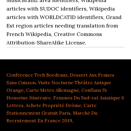
MusicBrainz area identifiers, Wikipedia
articles with SUDOC identifiers, Wikipedia
articles with WORLDCATID identifiers, Grand
Est region articles needing translation from
French Wikipedia, Creative Commons
Attribution-ShareAlike License.
Conférence Tech Bordeaux
,
Dessert Aux Fraises
Sans Cuisson
,
Visite Nocturne Théâtre Antique
Orange
,
Carte Metro Allemagne
,
Conflans St
Honorine Itinéraire
,
Femmes Du Sud-est Asiatique 6
Lettres
,
Achete Propriété Drôme
,
Carte
Stationnement Gratuit Paris
,
Marché Du
Recrutement En France 2019
,