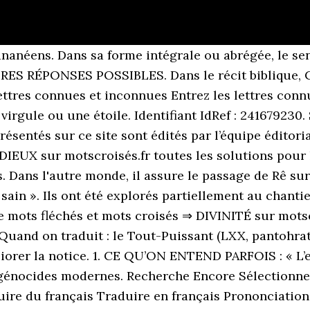
ananéens. Dans sa forme intégrale ou abrégée, le s
UTRES RÉPONSES POSSIBLES. Dans le récit biblique,
ttres connues et inconnues Entrez les lettres connu
irgule ou une étoile. Identifiant IdRef : 241679230.
sentés sur ce site sont édités par l’équipe éditoria
ADIEUX sur motscroisés.fr toutes les solutions po
. Dans l'autre monde, il assure le passage de Rê su
t sain ». Ils ont été explorés partiellement au chanti
n de mots fléchés et mots croisés ⇒ DIVINITÉ sur mots
 Quand on traduit : le Tout-Puissant (LXX, pantohratôr
éliorer la notice. 1. CE QU’ON ENTEND PARFOIS : « L
 génocides modernes. Recherche Encore Sélection
uire du français Traduire en français Prononciati