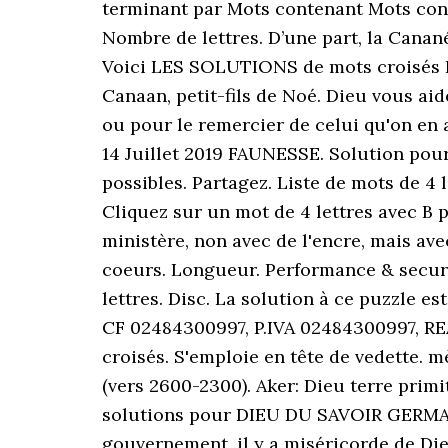
terminant par Mots contenant Mots conte
Nombre de lettres. D’une part, la Cana
Voici LES SOLUTIONS de mots croisés P
Canaan, petit-fils de Noé. Dieu vous ai
ou pour le remercier de celui qu'on en
14 Juillet 2019 FAUNESSE. Solution pou
possibles. Partagez. Liste de mots de 4 le
Cliquez sur un mot de 4 lettres avec B p
ministère, non avec de l'encre, mais avec
coeurs. Longueur. Performance & securi
lettres. Disc. La solution à ce puzzle e
CF 02484300997, P.IVA 02484300997, RE
croisés. S'emploie en tête de vedette. m
(vers 2600-2300). Aker: Dieu terre primi
solutions pour DIEU DU SAVOIR GERMANI
gouvernement, il y a miséricorde de Dieu