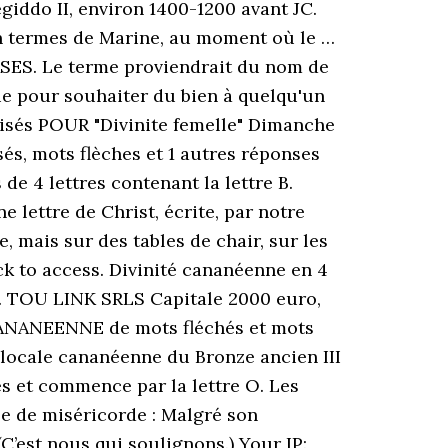
giddo II, environ 1400-1200 avant JC.
en termes de Marine, au moment où le …
ASES. Le terme proviendrait du nom de
oie pour souhaiter du bien à quelqu'un
oisés POUR "Divinite femelle" Dimanche
s, mots flèches et 1 autres réponses
 de 4 lettres contenant la lettre B.
 lettre de Christ, écrite, par notre
e, mais sur des tables de chair, sur les
k to access. Divinité cananéenne en 4
e B. TOU LINK SRLS Capitale 2000 euro,
CANANEENNE de mots fléchés et mots
on locale cananéenne du Bronze ancien III
res et commence par la lettre O. Les
 de miséricorde : Malgré son
(C’est nous qui soulignons.) Your IP: