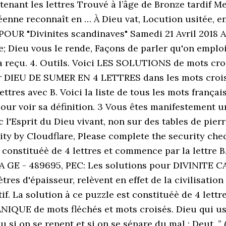
nant les lettres Trouvé à l’âge de Bronze tardif Me
néenne reconnaît en … À Dieu vat, Locution usitée, 
OUR "Divinites scandinaves" Samedi 21 Avril 2018 
de; Dieu vous le rende, Façons de parler qu'on empl
 a reçu. 4. Outils. Voici LES SOLUTIONS de mots cr
r DIEU DE SUMER EN 4 LETTRES dans les mots croisé
ttres avec B. Voici la liste de tous les mots français
our voir sa définition. 3 Vous êtes manifestement une
 l'Esprit du Dieu vivant, non sur des tables de pierr
ty by Cloudflare, Please complete the security chec
st constituéè de 4 lettres et commence par la lettr
A GE - 489695, PEC: Les solutions pour DIVINITE 
ètres d'épaisseur, relèvent en effet de la civilisati
tif. La solution à ce puzzle est constituéè de 4 lett
QUE de mots fléchés et mots croisés. Dieu qui use
 si on se repent et si on se sépare du mal : Deut. ” 