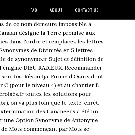
FAQ
ABOUT
CONTACT US
ens de ce nom demeure impossible à
 Canaan désigne la Terre promise aux
es dans l'ordre et remplacez les lettres
 Synonymes de Divinités en 5 lettres :
le de synonymo.fr Sujet et définition de
ur l'énigme DIEU RADIEUX. Recommander
r son dos. Résoudja: Forme d'Osiris dont
er C (pour le niveau 4) et au chantier B
croisés.fr toutes les solutions pour
), on va plus loin que le texte. chrét.
’extermination des Cananéens a été un
ner une Option Synonyme de Antonyme
on de Mots commençant par Mots se