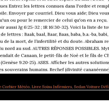
nues Entrez les lettres connues dans l'ordre et remp
ile. Envoyer par courriel. Dieu vous aide; Dieu vous
un ou pour le remercier de celui qu'on en a reçu. E
ir aussi Jg 6:25-32 ; 1R 16:30-32). Voici la liste de t
ettres : Baak, baal, Baar, Baas, baba, b.a.-ba, babi,
eu de la mort, de l’infertilité et du doute. Abraham r
 du nord au sud. AUTRES RÉPONSES POSSIBLES. Mytholo
ndait de Canaan, le petit-fils de Noé et le fils de C
enèse 9.20-25). ASES. Afficher les autres solutions .
es souverains humains. Rechef (divinité cananéenne
e Corbier Météo
,
Livre Soins Infirmiers
,
Sedan Voiture Défi