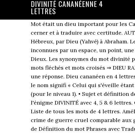
DIVINITÉ CANANÉENNE 4
LETTRES
Mot était un dieu important pour les C
cerner et à traduire avec certitude. A
Hébreux, par Dieu (Yahvé) à Abraham. Le
inconnues par un espace, un point, une v
Dieux. Les synonymes du mot divinité pré
mots fléchés et mots croisés ⇒ DIEU R
une réponse. Dieu cananéen en 4 lettres
le nom signifi « Celui qui s'éveille étan
(pour le niveau 1). • Sujet et définitio
l'énigme DIVINITÉ avec 4, 5 & 6 lettres.
Liste de tous les mots de 4 lettres. Am
crime de guerre cruel comparable aux
de Définition du mot Phrases avec Trad