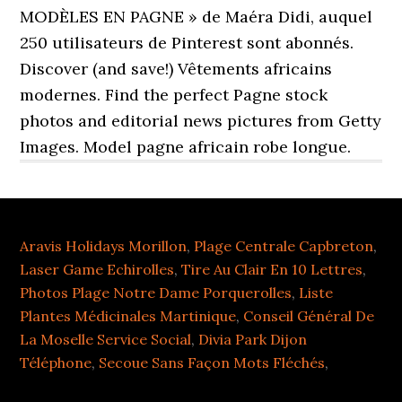
MODÈLES EN PAGNE » de Maéra Didi, auquel
250 utilisateurs de Pinterest sont abonnés.
Discover (and save!) Vêtements africains
modernes. Find the perfect Pagne stock
photos and editorial news pictures from Getty
Images. Model pagne africain robe longue.
Aravis Holidays Morillon
,
Plage Centrale Capbreton
,
Laser Game Echirolles
,
Tire Au Clair En 10 Lettres
,
Photos Plage Notre Dame Porquerolles
,
Liste
Plantes Médicinales Martinique
,
Conseil Général De
La Moselle Service Social
,
Divia Park Dijon
Téléphone
,
Secoue Sans Façon Mots Fléchés
,