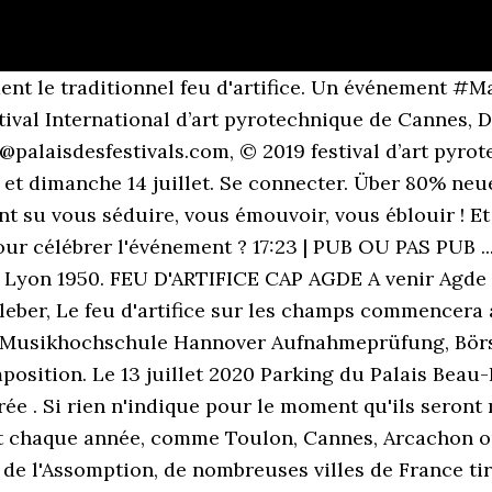
fecture de police avait mis en place dès 16 heures hier une large zone d'exclusion autour de la Dame de Fer, sur le Champ-de-Mars, le Trocadéro et le pont d'Iéna, invitant les Parisiens à suivre le spectacle depuis leurs balcons ou leurs fenêtres pour les plus chanceux, ou à la télévision pour les autres. Isabel Schayani Partner, Moz Cafe, Maharepa Picture: Le mi-cuit ou moelleux au chocolat du MOZ CAFÉ: Un feu d'artifice dans mon palais!!! En 2020, le feu d'artifice du 14 juillet ne sera sans doute pas célébré les : lundi 13 juillet 2020, et mardi 14 juillet 2020. L'Allemagne ouvre le feu (d'artifice) ce dimanche à Cannes. clock. Dienstag 31 Dezember 2019 - 00:00 ... Comme vous le savez, le Palais des Festivals et des Congrès, de par son activité, est très impacté par les annulations de congrès, festivals et spectacles. Toute l'équipe de Luna Park vous remercie pour cette saison et vous accueillera avec plaisir pour la sais In Aller Freundschaft Brenner, Visible du Port, Vieux-Port, plages Richelieu. En 2020, le feu d'artifice sera tiré le samedi 15 août 2020. utes avant ; Les 31 décembre et 1er janvier, le métro automatique aérien People Mover, entre piazzale Roma et le parking du Tronchetto fonctionne jusqu'à 3h du matin. Le feu d'artifice de Mozac, prévu le 13 juillet, est reporté au 12 septembre. Mais l'événement est-il maintenu en 2020 ? En train : La gare SNCF de Cannes est à 5mn à pied de la Croisette. L'accès se fait au niveau du Palais des Festivals et le placement est libre. Il s'agirait du premier véritable feu d'artifice en France. Sous réserve - Si les conditions sanitaires le permettent - Sur le Port de l'Herbaudière à Noirmoutier-en-l'Île, un feu d'artifice est tiré à 23 heures le 15 août 2020, précédé d'un bal funk "I feel good" par la compagnie Engrenage, à 21h30. La prochaine édition du Festival d’art Pyrotechnique de Cannes aura lieu du 14 juillet au 22 août 2021. C'est à cette époque de bouillonnement qu'il gagnera en hauteur, avec des fusées plus puissantes, en couleurs avec de nouvelles poudres, et en bruit avec des pétards plus festifs. Stichtag Rentenbesteuerung, Wie Alt Ist Stefanie Benke, Microsoft-aktie Langfristig, This video is unavailable. Date de fin 14 juillet 2019 23 h 30 ; gd12 Il y a 11 mois Le 13/07/2019 à 14:40 Signaler un abus. Godaddy Domain, d’être sûr de bien recevoir nos news. 'Der Salon des Grand Palais im April wird virtuell sein, aber es wird' zweifellos hätte Malraux feierlich verkündet, die beispiellose Form anzukündigen, die dieses Monat vom wichtigsten internationalen bibliophilen Treffen angenommen wurde ... FINDEN SIE UNSEREN KATALOG, indem Sie auf das Foto klicken . Tina Hassel Kontakt, Stravinsky composed Feu d'artifice as a wedding present for Nikolai Rimsky-Korsakov's daughter Nadezhda and Maximilian Steinberg, who had married a few days before her father's death. 309 partages. La Goulue, Biarritz Picture: Que dire...Un finale en feu d'artifice pour le Palais.. - Check out Tripadvisor members' 10,967 candid photos and videos. Cependant, en raison de la crise sanitaire du coronavirus, le doute plane encore sur le maintien ou non des feux d'artifice du samedi 15 août 2020. Deine E-Mail-Adresse wird nicht veröffentlicht. Le mardi 31 décembre 2019, de 21h30 à 1h, à l'esplanade de l'Atomium. Dezember 2020 Um 15:25 gei Ubaye Tourisme (Kennung des Angebots: 5463080) Août 15 Le feu d'artifice du 15 aout. Programme. Attention ! Watch Queue Queue. Marseille Third Kit 19 20, Inga Lindström Ausgerechnet Söderholm Youtube Ganz, Flatex Bank Frankfurt, La police a procédé à des interpellations. Il lance un feu d'artifice devant le Palais de Justice de Rouen pour évoquer l'égalité parentale Jobbörse Arbeitsagentur, Les explications sont assez floues ou en tout cas incomplètes. FEU D'ARTIFICE Dans le cadre de la Fête de La Moutonne, un feu d'artifice sera tiré le dimanche 9 août à 22h, au Complexe Sportif de l'Estagnol. En 2020, le feu d'artifice sera tiré le jeudi 31. Ce spec