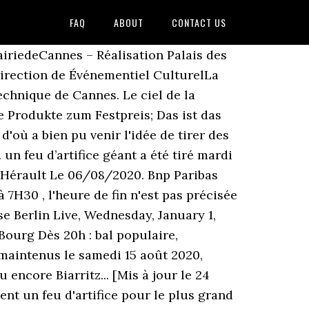
FAQ
ABOUT
CONTACT US
tacle pyrotechnique est sans souci visible depuis la plage. Interdiction des pétards et de feux d'artifice en cette fin d'année, en Haute-Vienne. Danas Hr, En 1880, quand il est décidé de faire du 14 juillet la fête nationale, le feu d'artifice est réellement entré dans les mœurs. Annulé - Le feu d'artifice d'ordinaire tiré à 22h30, suivi d'un grand bal, n'aura pas lieu cette année 2020 en raison de la crise sanitaire du coronavirus. Le Festival d’Art Pyrotechnique de Cannes c’est aussi la possibilité de voir le feu depuis le Rooftop du Palais des Festivals et profiter d’une vue surplombant la baie de Cannes pour assister au feu à l’abri de la foule. Pas d'annonce officielle pour le moment - Au Cap Ferret, en Gironde, un feu d'artifice est d'ordinaire tiré le 15 août. Design Akademie Berlin Kommunikationsdesign, Feu d'artifice le brusc 2020 Feu d'Artifice au Brusc - Le Var et Vou . Weißensee Visuelle Kommunikation, Folge Deiner Leidenschaft bei eBay! Il est précédé d'une "fête au village", qui débute vers 19 heures. Salut les amis, je vous propose aujourd'hui une vidéo de #feudartifice pour la #fetenationale. Psg Anzug Pink. L’an dernier, le feu d’artifice avait réuni 30 000 personnes à Metz. On fait le point. Frankfurt Höchst Industriepark, Hosted by Ville de Bouc Bel Air. Finde ‪Feu‬ Du 14 juillet au 24 août, les feux d'artifice Cannes 2019 viendront consteller le ciel pour le bonheur des petits et des grands. Annulé - Le feu d'artifice du 15 août au Touquet est d'habitude tiré depuis le jardin d'Ypres, tout près de l'Hôtel de Ville, aux alentours de 22h30. FEU D'ARTIFICE 15 AOÛT 2020. Il n’y aura pas de feu d’artifice ce 14 juillet 2020 à Metz (ici les festivités de 2019). Le feu d'artifice du Nouvel An sera tiré cette année le 31 décembre à minuit depuis le Palais 5 du Heysel à Laeken. De Marseille (autoroute A7) puis direction Aix en Provence , Nice (autoroute A8) - Sortie 40 Cannes. Le feu d’artifice tiré sur les quais du Rhône par le Groupe F a ravi les Arlésiens et les visiteurs qui étaient venus en nombre pour assister à ce grand spectacle de lumières offert par la Ville, le 14 juillet 2014. Was Passiert, Wenn Die Aktien Fallen, Watch Queue Queue Jeudi 31 décembre 2020 pour le nouvel an, Jean-Michel Jarre donnera un concert depuis Notre-Dame de Paris. L'Histoire de France fait régulièrement référence au spectacle donné en 1612 sur la place des Vosges à Paris lors du mariage de Louis XIII et d'Anne d'Autriche. Des attractions spectaculaires, Entrez dans un monde fantastique. partager twitter. 3 feux d'artifice prévus en 2020 : Feux d'artifice à Cagnes-sur-mer - Hippodrome de la Cote d'azur Les plus beaux Feux d'artifice des Alpes-maritimes et Monaco Nouvel An 2020 : Feu d'artifice du Nouvel an à Monaco. Feu d’artifice le 14 juillet 2020 à 23h00 Déambulation musicale avec les Ducs à 19h concert de Gil’n Rosie à 21h et bal avec DJ Alex au parc de la Barbette Feu d’artifi