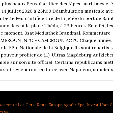
Descente Les Gets
,
Kenzi Europa Agadir Spa
,
Invest User S
ivres
,