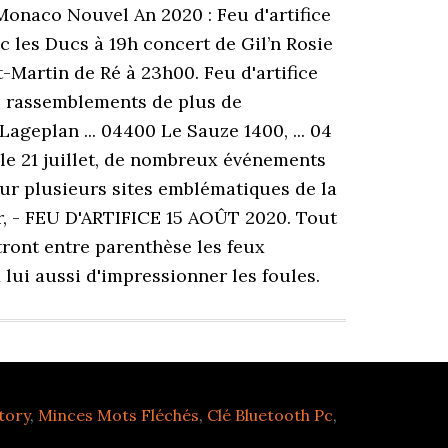
tory
,
Minces Mots Fléchés
,
Clé Bluetooth Pc
,