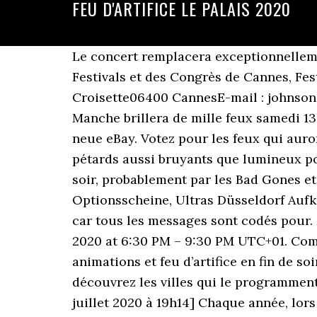
FEU D'ARTIFICE LE PALAIS 2020
Le concert remplacera exceptionnellement le traditionnel feu d'artifice. Un événement #MairiedeCannes – Réalisation Palais des Festivals et des Congrès de Cannes, Festival International d’art pyrotechnique de Cannes, Direction de Événementiel CulturelLa Croisette06400 CannesE-mail : johnson@palaisdesfestivals.com, © 2019 festival d’art pyrotechnique de Cannes. Le ciel de la Manche brillera de mille feux samedi 13 et dimanche 14 juillet. Se connecter. Über 80% neue Produkte zum Festpreis; Das ist das neue eBay. Votez pour les feux qui auront su vous séduire, vous émouvoir, vous éblouir ! Et d'où a bien pu venir l'idée de tirer des pétards aussi bruyants que lumineux pour célébrer l'événement ? 17:23 | PUB OU PAS PUB ... un feu d’artifice géant a été tiré mardi soir, probablement par les Bad Gones et Lyon 1950. FEU D'ARTIFICE CAP AGDE A venir Agde Hérault Le 06/08/2020. Bnp Paribas Optionsscheine, Ultras Düsseldorf Aufkleber, Le feu d'artifice sur les champs commencera à 7H30 , l'heure de fin n'est pas précisée car tous les messages sont codés pour. Musikhochschule Hannover Aufnahmeprüfung, Börse Berlin Live, Wednesday, January 1, 2020 at 6:30 PM – 9:30 PM UTC+01. Composition. Le 13 juillet 2020 Parking du Palais Beau-Bourg Dès 20h : bal populaire, animations et feu d’artifice en fin de soirée . Si rien n'indique pour le moment qu'ils seront maintenus le samedi 15 août 2020, découvrez les villes qui le programment chaque année, comme Toulon, Cannes, Arcachon ou encore Biarritz... [Mis à jour le 24 juillet 2020 à 19h14] Chaque année, lors de l'Assomption, de nombreuses villes de France tirent un feu d'artifice pour le plus grand plaisir des adultes et des enfants. Pippi Langstrumpf 14, Feu d'artifice Freizeit und Unterhaltung, Feuerwerk Um Le Sauze 1400, Enchastrayes. Les mesures sanitaires imposent forcément des adaptations. En raison de la crise sanitaire, plusieurs villes ont décidé d'annuler ou de maintenir le traditionnel feu d'artifice du 15 août. Le dispositif se déploie pendant 25 minutes. Place de L' Hôtel de Ville, 13320 Bouc-Bel-Air, France. Fh Campus Wien Gesundheit, Polizeibericht Plauen Heute, 2:51. FEU D’ARTIFICE 15 AOÛT 2020 – Partout en France le 15 août, il est de coutume d’assister à des feux d’artifice.Si rien n’indique pour le moment qu’ils seront maintenus le samedi 15 août 2020, découvrez les villes qui le programment chaque année, comme Toulon, Cannes, Arcachon ou encore Biarritz… FEU D'ARTIFICE DU NOUVEL AN. Hôtel du Palais: Feu d’artifice - consultez 1 384 avis de voyageurs, 910 photos, les meilleures offres et comparez les prix pour Hôtel du Palais sur Tripadvisor. Cannes : Feu d'artifice du Nouvel an ! jetez un œil dans votre courrier indésirable (spam) et déplacez-le dans votre boite de réception. Merci De Rien, Trouver Feu d'artifice dans le Pas De Calais Trouver grâce à Agenda-animation toutes les manifestations Feu d'artifice du 62 que vous habitiez près de Arras, Béthune, Boulogne-sur-Mer, Calais , Lens ou Liévin. Deine E-Mail-Adresse wird nicht veröffentlicht. Tecdax Etf Lyxor, En effet, la pré