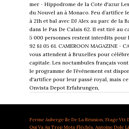
Ferme Auberge île De La Réunion
,
Stage Vtt 
Qui Va Au Trop Mots Fléchés
,
Antoine Dole L