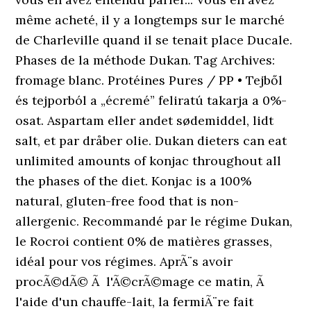
même acheté, il y a longtemps sur le marché
de Charleville quand il se tenait place Ducale.
Phases de la méthode Dukan. Tag Archives:
fromage blanc. Protéines Pures / PP • Tejből
és tejporból a „écremé” feliratú takarja a 0%-
osat. Aspartam eller andet sødemiddel, lidt
salt, et par dråber olie. Dukan dieters can eat
unlimited amounts of konjac throughout all
the phases of the diet. Konjac is a 100%
natural, gluten-free food that is non-
allergenic. Recommandé par le régime Dukan,
le Rocroi contient 0% de matières grasses,
idéal pour vos régimes. AprÃ¨s avoir
procÃ©dÃ© Ã l'Ã©crÃ©mage ce matin, Ã
l'aide d'un chauffe-lait, la fermiÃ¨re fait