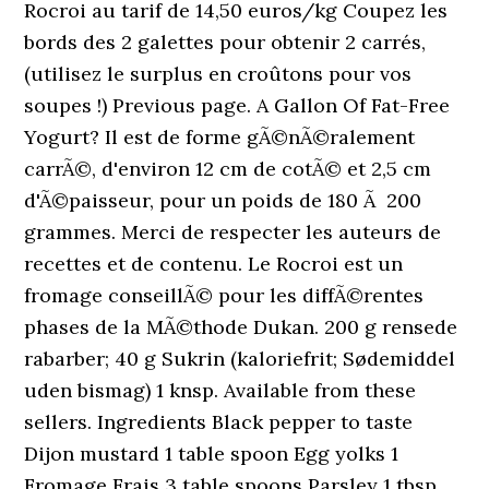
Rocroi au tarif de 14,50 euros/kg Coupez les
bords des 2 galettes pour obtenir 2 carrés,
(utilisez le surplus en croûtons pour vos
soupes !) Previous page. A Gallon Of Fat-Free
Yogurt? Il est de forme gÃ©nÃ©ralement
carrÃ©, d'environ 12 cm de cotÃ© et 2,5 cm
d'Ã©paisseur, pour un poids de 180 Ã 200
grammes. Merci de respecter les auteurs de
recettes et de contenu. Le Rocroi est un
fromage conseillÃ© pour les diffÃ©rentes
phases de la MÃ©thode Dukan. 200 g rensede
rabarber; 40 g Sukrin (kaloriefrit; Sødemiddel
uden bismag) 1 knsp. Available from these
sellers. Ingredients Black pepper to taste
Dijon mustard 1 table spoon Egg yolks 1
Fromage Frais 3 table spoons Parsley 1 tbsp,