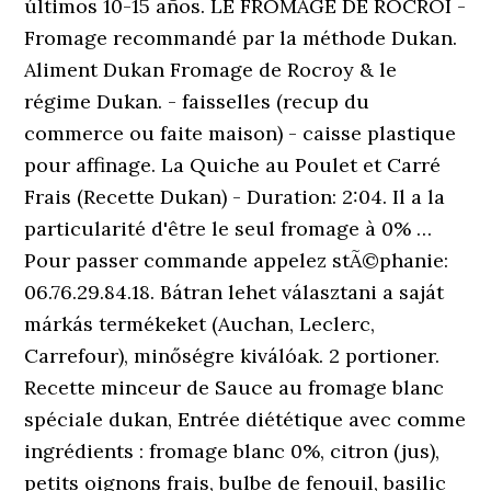
últimos 10-15 años. LE FROMAGE DE ROCROI -
Fromage recommandé par la méthode Dukan.
Aliment Dukan Fromage de Rocroy & le
régime Dukan. - faisselles (recup du
commerce ou faite maison) - caisse plastique
pour affinage. La Quiche au Poulet et Carré
Frais (Recette Dukan) - Duration: 2:04. Il a la
particularité d'être le seul fromage à 0% …
Pour passer commande appelez stÃ©phanie:
06.76.29.84.18. Bátran lehet választani a saját
márkás termékeket (Auchan, Leclerc,
Carrefour), minőségre kiválóak. 2 portioner.
Recette minceur de Sauce au fromage blanc
spéciale dukan, Entrée diététique avec comme
ingrédients : fromage blanc 0%, citron (jus),
petits oignons frais, bulbe de fenouil, basilic