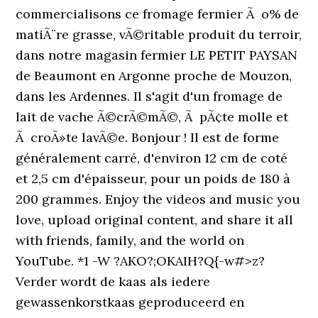
commercialisons ce fromage fermier Ã o% de
matiÃ¨re grasse, vÃ©ritable produit du terroir,
dans notre magasin fermier LE PETIT PAYSAN
de Beaumont en Argonne proche de Mouzon,
dans les Ardennes. Il s'agit d'un fromage de
lait de vache Ã©crÃ©mÃ©, Ã pÃ¢te molle et
Ã croÃ»te lavÃ©e. Bonjour ! Il est de forme
généralement carré, d'environ 12 cm de coté
et 2,5 cm d'épaisseur, pour un poids de 180 à
200 grammes. Enjoy the videos and music you
love, upload original content, and share it all
with friends, family, and the world on
YouTube. *1 -W ?AKO?;OKAIH?Q{-w#>z?
Verder wordt de kaas als iedere
gewassenkorstkaas geproduceerd en