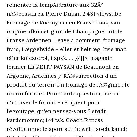
remonter la tempÃ©rature aux 32Â°
nÃ©cessaires. Pierre Dukan 2,431 views. De
Fromage de Rocroy is een Franse kaas, van
origine afkomstig uit de Champagne, uit de
Franse Ardennen. Leave a comment. fromage
frais, 1 æggehvide – eller et helt æg, hvis man
tåler kolesterol, 1 spsk. … //]]>, magasin
fermier LE PETIT PAYSAN de Beaumont en
Argonne, Ardennes / RÃ©surrection d'un
produit du terroir Un fromage de rÃ©gime : le
rocroi fermier. Pour toute question, merci
d'utiliser le forum. - récipient pour
l’egoutage. qu'en pensez-vous ? stødt
kardemomme; 1⁄4 tsk. Coach Fitness
révolutionne le sport sur le web ! stødt kanel;