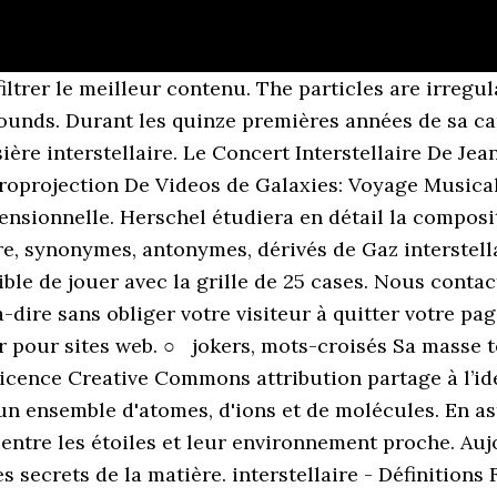
ésente la dernière trouvaille en gastronomie moléculaire interstellaire. Définition interstellaire Retrouver la définition du mot interstellaire avec le Larousse A lire également la définition du terme interstellaire sur le ptidico.com La répartition d'hydrogène ionisé dans des régions du milieu interstellaire, vue depuis l'hémisphère nord de la Terre. Ce rayonnement provient des amas froids et des gaz qui remplissent l'espace interstellaire et même intergalactique. gaz synonymes, gaz antonymes. Parcourez les exemples d'utilisation de 'molecule interstellaire' dans … Une fenêtre (pop-into) d'information (contenu principal de Sensagent) est invoquée un double-clic sur n'importe quel mot de votre page web. Le dictionnaire des synonymes est surtout dérivé du dictionnaire intégral (TID). Apprendre la définition de 'gaz interstellaire'. Les cookies nous aident à fournir les services. Il est à 99% de gaz et à 1% de poussières. These dust particles are extremely small, just a fraction of a micron across, which happens to be approximately the wavelength of blue light waves. Renseignements suite à un email de description de votre projet. Il s'agit en 3 minutes de trouver le plus grand nombre de mots possibles de trois lettres et plus dans une grille de 16 lettres. Du fait que ces nappes de gaz fuient par leur périphérie dans le milieu interstellaire, la durée de vie moyenne d'une région HII est de l'ordre de 10000 ans. @cordis DÉFINITION INTERSTELLAIRE / INTERSTELLAR . Presenting the latest in interstellar molecular gastronomy. La définition de interstellaire est issue du Wiktionaire le dictionnaire libre et gratuit. A la fin de l’année 2000, l’université québécoise de Laval et ABB ont lancé un projet commun de conception 93 relations. Voir le chapitre VIII-9 sur la communication interstellaire. Participer au concours et enregistrer votre nom dans la liste de meilleurs joueurs ! Le gaz interstellaire La nébuleuse de la Tête de Cheval, ou Barnard 33, est une nébuleuse sombre, c’est-à-dire un nuage de gaz et de poussières qui bloque la lumière des objets plus lointains et apparaît donc comme une empreinte noire sur un fond étoilé plus brillant. | Privacy policy Le milieu interstellaire des galaxies. Le milieu interstellaire est l'ensemble de la matière qui existe entre les étoiles et systèmes planétaires dans une galaxie.. n.m. 1. Informations sur gaz dans le dictionnaire gratuit en ligne anglais et encyclopédie. Vérifiez la prononciation, les synonymes et la grammaire. Voir le chapitre VIII-9 sur la communication interstellaire. Vérifiez la prononciation, les synonymes et la grammaire. »Sa définition et sa signification 2021. The nebulae are clusters of interstellar gas and dust. @Giga-fren Jouer, Dictionnaire de la langue françaisePrincipales Références. @WikiMatrix Indexer des images et définir des méta-données. ○ Boggle. Le service web Alexandria est motorisé par Memodata pour faciliter les recherches sur Ebay. Chaque nuage, avec sa vitesse propre, donne un système de … @Common crawl Apprendre la définition de 'molecule interstellaire'. Les nébuleuses sont des agglomérats de gaz et de poussière interstellaire. ○ Lettris Prononciation de gaz définition gaz traduction gaz signification gaz dictionnaire gaz quelle est la définition de gaz . | Dernières modifications. En astronomie, nuage interstellaire est le nom générique donné aux accumulations de gaz et de poussières dans notre Galaxie.C'est le milieu d'où naissent les systèmes stellaires. Un nuage interstellaire est le milieu d'où naissent les systèmes solaires. @opensubtitles2, Glosbe utilise des cookies pour vous offrir la meilleure expérience, Plusieurs nouveaux composés chimiques complexes sont alors identifiés pour la première fois dans les nuages de, L'onde de choc créée... réchauffe et comprime le, L' onde de choc créée... réchauffe et comprime le, Les ondes radios sont généralement émises par les objets froids, comme les, Elle naît de l'effondrement d'un nuage de, En raison des effets d'opacité, la métallicité des, La matière s'accumula alors dans les régions les plus denses, formant des nuages de, Selo