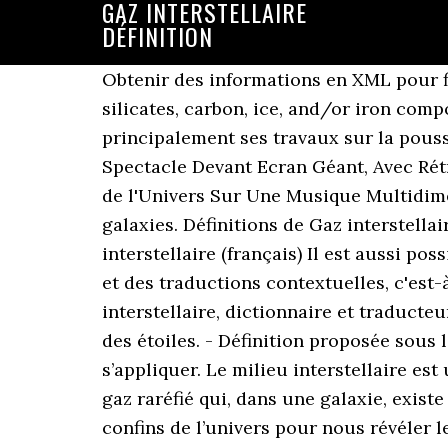
GAZ INTERSTELLAIRE
DÉFINITION
Obtenir des informations en XML pour filtrer le meilleur contenu. The particles are irregularly shaped, and are composed of silicates, carbon, ice, and/or iron compounds. Durant les quinze premières années de sa carrière, Martin concentre principalement ses travaux sur la poussière interstellaire. Le Concert Interstellaire De Jean-Christian MICHEL Est Un Prodigieux Spectacle Devant Ecran Géant, Avec Rétroprojection De Videos de Galaxies: Voyage Musical Cosmique Intergalactique Au Coeur de l'Univers Sur Une Musique Multidimensionnelle. Herschel étudiera en détail la composition du milieu interstellaire des galaxies. Définitions de Gaz interstellaire, synonymes, antonymes, dérivés de Gaz interstellaire, dictionnaire analogique de Gaz interstellaire (français) Il est aussi possible de jouer avec la grille de 25 cases. Nous contacter LA fenêtre fournit des explications et des traductions contextuelles, c'est-à-dire sans obliger votre visiteur à quitter votre page web ! Toutes les traductions de Gaz interstellaire, dictionnaire et traducteur pour sites web. ○ jokers, mots-croisés Sa masse totale est de l'ordre de 5 p. 100 de celle des étoiles. - Définition proposée sous licence Creative Commons attribution partage à l’identique; d’autres termes peuvent s’appliquer. Le milieu interstellaire est un ensemble d'atomes, d'ions et de molécules. En astronomie, le milieu interstellaire est le gaz raréfié qui, dans une galaxie, existe entre les étoiles et leur environnement proche. Aujourd’hui, ces télescopes explorent les confins de l’univers pour nous révéler les secrets de la matière. interstellaire - Définitions Français : Retrouvez la définition de interstellaire... - synonymes, homonymes, difficultés, citations. Voyez les termes d’utilisation pour plus de détails. Ce gaz est habituellement extrêmement ténu, avec des densités typiques allant de 10 à 100 particules par décimètre (Un décimètre (symbole dm) vaut 10-1 = 0,1 mètre.) À cause de leur proximité, les astronomes peuvent étudier l'effet d'une région de formation d’étoiles sur le milieu interstellaire. Lettris est un jeu de lettres gravitationnelles proche de Tetris. Interstellaire : définition, synonymes, citations, traduction dans le dictionnaire de la langue française. Le gaz interstellaire est formé d'hydrogène neutre ou ionisé, d'hélium et d'une petite quantité d'atomes plus lourds. Il étudiera les nuages de Magellan en particulier, deux galaxies naines voisines, très proches de notre galaxie. Copyright © 2000-2016 sensagent : Encyclopédie en ligne, Thesaurus, dictionnaire de définitions et plus. Les jeux de lettres anagramme, mot-croisé, joker, Lettris et Boggle sont proposés par Memodata. Définition de gaz dans le dictionnaire français en ligne. Les lettres doivent être adjacentes et les mots les plus longs sont les meilleurs. interstellaire \ɛ̃.tɛʁ.stɛ.lɛʁ\ masculin et féminin identiques. La matière interstellaire est l'objet d'un recyclage continuel, formant de nouvelles étoiles qui lui restitueront une partie de leur masse, tandis que les différentes phases – nuages atomiques, nuages moléculaires, gaz ionisé, gaz très chaud – se transforment les unes dans les autres. Je vous pr