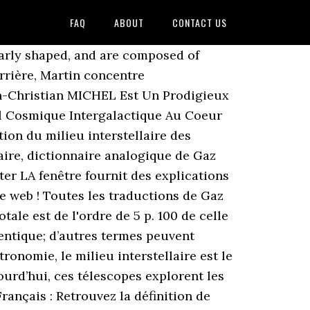
FAQ
ABOUT
CONTACT US
n lui, ce phénomène n'a rien d'extraordinaire, étant donné que le soleil se déplace souvent vers différents nuages de, Ces galaxies ne contiennent que peu ou pas de, Je suis certain que nous pourrons à l'avenir identifier de nombreuses molécules organiques, nouvelles et même plus complexes, dans le, On a calculé les masses d'équilibre des nuages de. | Informations Sa densité varie entre quelques milliers à quelques centaines de millions de particules par mètres cube. This radiation comes from the cold dust and gas that fills interstellar and even intergalactic space. La plupart des définitions du français sont proposées par SenseGates et comportent un approfondissement avec Littré et plusieurs auteurs techniques spécialisés. Qui existe entre les étoiles.. Depuis 40 ans, le programme SETI (Search for Extraterrestrial Intelligence), s’appuyant sur les données d’une panoplie d’immenses radiotélescopes, n’a pu décrypter aucun message de source interstellaire. Interstellaire définit ce qui se trouve entre les étoiles. télescopes à haute définition, qui sont presque capables de compter les photons à l’unité. Définition Classé sous : ... sont façonnées par la condensation de nuages moléculaires de gaz. Fixer la signification de chaque méta-donnée (multilingue). Interstellar definition, situated or occurring between the stars: interstellar dust. Astuce: parcourir les champs sémantiques du dictionnaire analogique en plusieurs langues pour mieux apprendre avec sensagent. gaz interstellaire synonymes, gaz interstellaire antonymes. En astronomie, nuage interstellaire est le nom générique donné aux accumulations de gaz et de poussières dans notre Galaxie. Parcourez les exemples d'utilisation de 'gaz interstellaire' dans le grand corpus de français. Prononciation de gaz interstellaire définition gaz interstellaire traduction gaz interstellaire signification gaz interstellaire dictionnaire gaz interstellaire quelle est la définition de gaz interstellaire . Ajouter de nouveaux contenus Add à votre site depuis Sensagent par XML. En poursuivant votre navigation sur ce site, vous acceptez l'utilisation de ces cookies. L'un des trois états de la matière qui est expansible et compressible. Je vous présente la dernière trouvaille en gastronomie moléculaire interstellaire. ... il y a environ 4,7 milliards d'années. @OpenSubtitles2018.v3 Les nébuleuses sont des agglomérats de gaz et de poussière interstellaire. Il est très concentré le long du plan galactique. Sens du mot. On désigne sous le nom de matière interstellaire la matière située entre les étoiles. Interstellar Dust: Interstellar dust is not like the dust that you might find