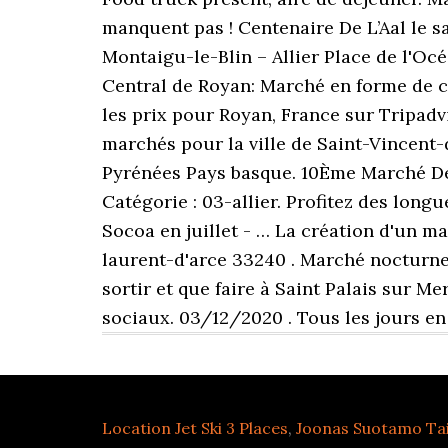
manquent pas ! Centenaire De L’Aal le sa
Montaigu-le-Blin – Allier Place de l'Oc
Central de Royan: Marché en forme de co
les prix pour Royan, France sur Tripadv
marchés pour la ville de Saint-Vincent-
Pyrénées Pays basque. 10Ème Marché De 
Catégorie : 03-allier. Profitez des long
Socoa en juillet - … La création d'un ma
laurent-d'arce 33240 . Marché nocturne,
sortir et que faire à Saint Palais sur Me
sociaux. 03/12/2020 . Tous les jours en
Location Jet Ski 3 Places
,
Joonas Suotamo Tai