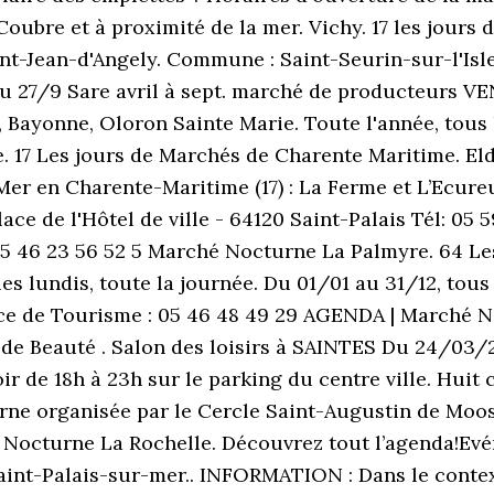
 Coubre et à proximité de la mer. Vichy. 17 les jour
aint-Jean-d'Angely. Commune : Saint-Seurin-sur-l'Isl
 27/9 Sare avril à sept. marché de producteurs VEN
 Bayonne, Oloron Sainte Marie. Toute l'année, tous l
 17 Les jours de Marchés de Charente Maritime. Eld
er en Charente-Maritime (17) : La Ferme et L’Ecure
lace de l'Hôtel de ville - 64120 Saint-Palais Tél: 05 
05 46 23 56 52 5 Marché Nocturne La Palmyre. 64 L
 les lundis, toute la journée. Du 01/01 au 31/12, tou
e de Tourisme : 05 46 48 49 29 AGENDA | Marché Noc
te de Beauté . Salon des loisirs à SAINTES Du 24/03
ir de 18h à 23h sur le parking du centre ville. Huit
urne organisée par le Cercle Saint-Augustin de Moos
 Nocturne La Rochelle. Découvrez tout l’agenda!Evé
Saint-Palais-sur-mer.. INFORMATION : Dans le contex