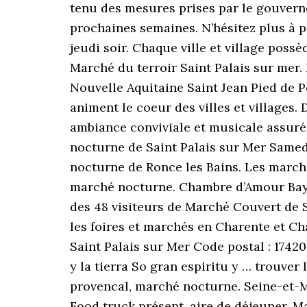
tenu des mesures prises par le gouvern
prochaines semaines. N’hésitez plus à p
jeudi soir. Chaque ville et village poss
Marché du terroir Saint Palais sur mer. 
Nouvelle Aquitaine Saint Jean Pied de P
animent le coeur des villes et village
ambiance conviviale et musicale assuré
nocturne de Saint Palais sur Mer Samed
nocturne de Ronce les Bains. Les marc
marché nocturne. Chambre d’Amour Bayon
des 48 visiteurs de Marché Couvert de S
les foires et marchés en Charente et C
Saint Palais sur Mer Code postal : 1742
y la tierra So gran espiritu y … trouve
provencal, marché nocturne. Seine-et-Mar
Food truck présent, aire de déjeuner. M