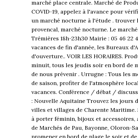
marché place centrale. Marché de Prod
COVID-19, appelez à l'avance pour vérifie
un marché nocturne à l'étude . trouver
provencal, marché nocturne. Le marché n
Trémières 18h-23h30 Mairie : 05 46 22 4
vacances de fin d'année, les Bureaux d'
d'ouverture.. VOIR LES HORAIRES. Produit
minuit, tous les jeudis soir en bord de m
de nous prévenir . Urrugne : Tous les m
de saison, profiter de l'atmosphère loc
vacances. Conférence / débat / discussi
: Nouvelle Aquitaine Trouvez les jours d
villes et villages de Charente Maritime.
à porter féminin, bijoux et accessoires,
de Marchés de Pau, Bayonne, Oloron-Sain
promener en bord de plage le soir et de 