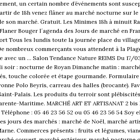
ement, un certain nombre d’événements sont suscept
artir de 18h venez flâner au marché nocturne sur le 
ède son marché. Gratuit. Les Minimes 18h à minuit Ra
Flaner Bouger l´agenda des Jours de marché en France
ort Tous les lundis toute la journée place du villag
s. De nombreux commerçants vous attendent à la Pla
e avec un … Salon Tendance Nature REIMS Du 17/03/
i soir : nocturne de Royan Dimanche matin : marché
hés, touche colorée et étape gourmande. Formulai
ne Polo Beyris, carreau des halles (brocante). Fav
aint-Palais. Les produits du terroir sont plébiscit
harente-Maritime. MARCHÉ ART ET ARTISANAT 2 bis R
0 Téléphone : 05 46 23 56 52 ou 05 46 23 56 54 Soy e
r les jours des marchés : marché de Noël, marché ar
ne. Commerces présents : fruits et légumes, viande, p
arché couvert, marché extérieur, marché nocturne ou