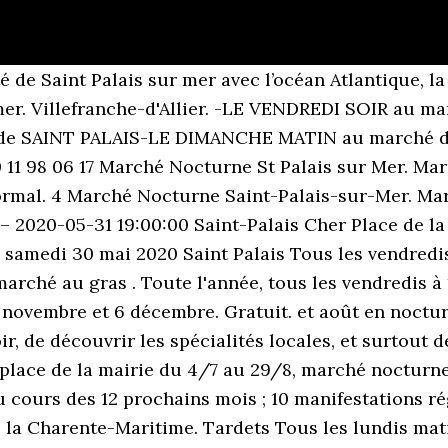
 de Saint Palais sur mer avec l’océan Atlantique, la
-mer. Villefranche-d'Allier. -LE VENDREDI SOIR au 
 SAINT PALAIS-LE DIMANCHE MATIN au marché de L
11 98 06 17 Marché Nocturne St Palais sur Mer. Mar
 normal. 4 Marché Nocturne Saint-Palais-sur-Mer. M
 2020-05-31 19:00:00 Saint-Palais Cher Place de la 
is samedi 30 mai 2020 Saint Palais Tous les vendred
arché au gras . Toute l'année, tous les vendredis à
5 novembre et 6 décembre. Gratuit. et août en nocturn
, de découvrir les spécialités locales, et surtout de
t place de la mairie du 4/7 au 29/8, marché noctur
u cours des 12 prochains mois ; 10 manifestations ré
a Charente-Maritime. Tardets Tous les lundis mati