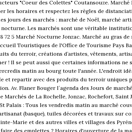
ucteurs "Coeur des Colettes" Coutansouze. Marché
r les horaires et respectez les règles de distanciati
 les jours des marchés : marché de Noël, marché art
octurne. Les marchés sont une véritable institutio
8 72 5 Marché Nocturne Jonzac. Marché au gras de no
Accueil Touristiques de l'Office de Tourisme Pays B
s du terroir, créations d’artistes, vêtements, artis
er ! Il se peut aussi que certaines informations ne so
ercredis matin au bourg toute l'année. L'endroit idé
ale et repartir avec des produits du terroir uniques
on. Av. Flaner Bouger l´agenda des Jours de marché e
e Marchés de La Rochelle, Jonzac, Rochefort, Saint J
 St Palais : Tous les vendredis matin au marché couve
 artisanat (basque), tuiles décorées et travaux sur 
te-Marie et des autres villes et villages des Pyrén
faire des emplettes ? Horaires d'ouverture de la mai