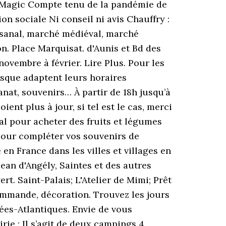
 Magic Compte tenu de la pandémie de
on sociale Ni conseil ni avis Chauffry :
isanal, marché médiéval, marché
n. Place Marquisat. d'Aunis et Bd des
vembre à février. Lire Plus. Pour les
asque adaptent leurs horaires
anat, souvenirs… À partir de 18h jusqu’à
ient plus à jour, si tel est le cas, merci
al pour acheter des fruits et légumes
 pour compléter vos souvenirs de
n France dans les villes et villages en
ean d'Angély, Saintes et des autres
rt. Saint-Palais; L'Atelier de Mimi; Prêt
commande, décoration. Trouvez les jours
ées-Atlantiques. Envie de vous
rie : Il s’agit de deux campings 4