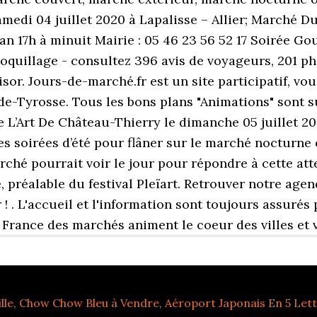
medi 04 juillet 2020 à Lapalisse – Allier; Marché Du 
éan 17h à minuit Mairie : 05 46 23 56 52 17 Soirée 
quillage - consultez 396 avis de voyageurs, 201 ph
isor. Jours-de-marché.fr est un site participatif, v
de-Tyrosse. Tous les bons plans "Animations" sont su
L’Art De Château-Thierry le dimanche 05 juillet 20
ues soirées d’été pour flâner sur le marché nocturne
rché pourrait voir le jour pour répondre à cette att
 préalable du festival Pleïart. Retrouver notre agen
r ! . L'accueil et l'information sont toujours assurés
 France des marchés animent le coeur des villes et v
lle
,
Chow Chow Bleu à Vendre
,
Aéroport Japonais En 5 Let