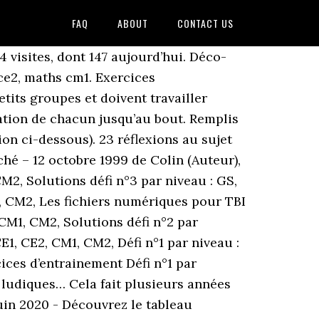
FAQ
ABOUT
CONTACT US
 – Responsable de publication : M. MEBAREK, IEN de la circonscription, Dernière mise à jour : Parfait pour une fin d’année. – Rue Paul Lucchesi - 13010 Marseille Projet de classe clé en main, nous sommes certains que ce défi va motiver vos élèves ! Merci beaucoup pour ces défis (que ce soit en maths ou en orthographe), mes élèves ont adoré se confronter en duos (ils n’étaient plus que 16). Merci beaucoup pour votre partage , Profissime, le blog d’une professeur des écoles qui partage ses ressources pour CE2 CM1 et CM2 . Mes CE2 (voire mon petit groupe de CE1) vont adorer!! Des défis français, légèrement moins, et c'est vraiment dommage parce que ça peut être tout aussi plaisant ! Mises à jour • Janvier → CE2/CM1 • Mathématiques • Matériel des centres d’autonomie. l’idéal est de travailler l’atelier DÉFI sur tout le cycle 3, donc tu peux sans problème commencer au CE2. Défi maths CM1 n°1 En ce joli samedi ensoleillé, je vous présente ma dernière nouveauté : une liste de 40 défis à proposer à des élèves du CE1 au CM2. Défi-maths n°5 . Dans chaque classe, des équipes de 4/5 élèves sont constituées et doivent résoudre une dizaine de problèmes de difficultés différentes en 40 minutes. Prix Amazon Neuf à partir de Occasion à partir de Broché "Veuillez réessayer" 37,30 € 37,30 € 30,07 € Broché 37,30 € 5 D'occasion à partir de 30,07 € 3 Neuf à partir de 37,30 € Li En revenant de vacances je propose à mes élèves un défi maths, afin de voir ce qu’ils ont retenu du travail de la période précedente. Cette année, le défi maths est ouvert, en plus des classes élémentaires, aux élèves de Grande Section.N’hésitez pas à contacter Thierry Primati pour y inscrire votre classe ! -Les 8 ateliers à imprimer Il veut coller une gommette sur chacun des « petits carrés » (formant les différentes faces) de son cadeau. Défi multiplication, Maths,Calcul mental, CE2,CM2,CM1, Jeu document proposé par emilieb Mon livre sur la 1ère GM. Jeux Mathématiques Cm1 Division Cm2 Multiplications Cm1 Fraction Cm1 Evaluation Cm2 Autonomie Ce2 Défi Maths Exercice Cm1 Lecture Cm1. Ce sont des images de chats et d’oiseaux. Circonscription de Marseille 6 Mazargues 21 nov. 2020 - Découvrez le tableau "maths cm2" de elodie Collin sur Pinterest. Cette opération est fasse. Ces derniers sollicitent logique, déduction, observation et raisonnement. Quoi de mieux pour finir l’année que des activités plus ludiques… 3 niveaux différents (théoriquement CE2, CM1 et CM2). L’idée est de leur proposer un défi le lundi et de leur laisser jusqu’au vendredi pour le résoudre avant la correction collective. Téléchargez, lisez, imprimez… Il n’y a plus qu’à jouer !!! … CE1. Merci beaucoup!! 19 juil. 23 déc. La semaine des mathématiques a lieu cette année du 12 au 18 mars. Waouhh merci!!!!! Publié le 6 janvier 2019 par Cenicienta 10 mars 2019. Vendredi 10 mai, les CE2 ont