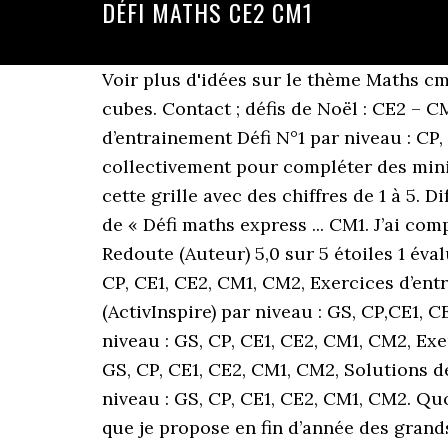
DÉFI MATHS CE2 CM1
Voir plus d'idées sur le thème Maths cm2, Mathématiques, Maths cm1. Ce site a reçu 295 604 visites, dont 147 aujourd’hui. Déco-cubes. Contact ; défis de Noël : CE2 – CM1 – CM2. Voir plus d'idées sur le thème maths ce2, ce2, maths cm1. Exercices d’entrainement Défi N°1 par niveau : CP, CE1, CE2, CM1, CM2 (novembre) Les élèves sont en petits groupes et doivent travailler collectivement pour compléter des mini ateliers d’environ 10min, gardant ainsi la concentration de chacun jusqu’au bout. Remplis cette grille avec des chiffres de 1 à 5. Difficulté progressive au fil de l’année (cf programmation ci-dessous). 23 réflexions au sujet de « Défi maths express ... CM1. J’ai compté toutes les pattes. Défi maths, CM1 (Français) Broché – 12 octobre 1999 de Colin (Auteur), Redoute (Auteur) 5,0 sur 5 étoiles 1 évaluation. Défi n°3 par niveau : GS, CP, CE1, CE2, CM1, CM2, Solutions défi n°3 par niveau : GS, CP, CE1, CE2, CM1, CM2, Exercices d’entrainement Défi n°3 par niveau : GS, CP,CE1, CE2, CM1, CM2, Les fichiers numériques pour TBI (ActivInspire) par niveau : GS, CP,CE1, CE2, CM1, CM2, Défi n°2 par niveau : GS, CP, CE1, CE2, CM1, CM2, Solutions défi n°2 par niveau : GS, CP, CE1, CE2, CM1, CM2, Exercices d’entrainement Défi n°2 par niveau : GS, CP, CE1, CE2, CM1, CM2, Défi n°1 par niveau : GS, CP, CE1, CE2, CM1, CM2, Solutions défi n°1 par niveau : GS, CP, CE1, CE2, CM1, CM2, Exercices d’entrainement Défi n°1 par niveau : GS, CP, CE1, CE2, CM1, CM2. Quoi de mieux pour finir l’année que des activités plus ludiques… Cela fait plusieurs années que je propose en fin d’année des grands défis (environ 1h30) pour réviser en s’amusant. 11 juin 2020 - Découvrez le tableau "Exercice math ce2" de Jellassihanen sur Pinterest. Des rallyes ou défis maths, ça on en trouve. Il suffirait de déplacer une seule de ces allumettes pour qu'elle soit exacte. Voir plus d'idées sur le thème Exercice math ce2, Exercice math, Exercice ce1. DEFI Maths N°1 (novembre-décembre 2016) Défi n°1 par niveau : CP, CE1, CE2, CM1, CM2. LANCER-MATHS Un défi proposé par les cycles 2 de BULGNEVILLE (Vosges – 88) Télécharger la fiche défi . L’échelle Un défi proposé par l’AS USEP Saint-Hilaire de Labruguiere ( 81) Télécharger la fiche défi . Il y en a 14. Aujourd’hui, je mets en partage un défi maths clé en main abordable pour des CE2 voire CM1 : 17 août 2020 - Découvrez le tableau "mathématiques" de Bibou =^.^= sur Pinterest. Posté le 10 février 2013 par . Défi Maths Mathématique Cm1 Cm1 Librairie Interactive Éducation École Primaire Leçon De Maths Exercice Ce2 Gestion De Données Défi mathématiques CM1 Un défi mathématiques amusant pour tester les connaissances de vos élèves de CM1 en numération, géométrie, logique, … Pour terminer cette année scolaire, j’ai proposé le défi maths à mes élèves ce matin. Posté dans 2012 - 2013, CE2/CM1, X_Archives Défi Maths chez les CE 2. 5% de remise avec le code MM5-0213 ***** Escape Game à faire en classe ou à la maison. Bon, je cogite depuis un an pour trouver ma voie en math double niveau CM1-CM2. Défi maths sur le thème "Halloween" Consignes pour ces exercices 