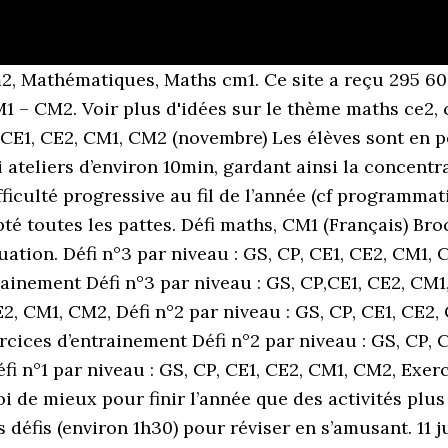
: Retrouve le code qui permet d’ouvrir la porte d’ entrée de Bertha. 2020 - Découvrez le tableau "maths ce2" de Edith Roulier sur Pinterest. Consignes pour ces énigmes mathématiques : 1. Solutions défi n°1 par niveau : CP, CE1, CE2, CM1, CM2. Il en a déjà collé une. Voir plus d'idées sur le thème mathématiques, maths cm2, maths cm1. Maths; Musique; QLM; Navigation des articles ← CE2/CM1 ... Un défi = une activité à faire en binôme ou seul, avec du matériel de manipulation la plupart du temps, de manière auto-corrective quand c’est possible, qui doit se faire en 30min maximum (temps alloué aux centres). Voir plus d'idées sur le thème maths ce2, maths cm1, mathématiques. Les ateliers sont sous forme variées et permettent de revoir les tables de multiplication, les droites graduées, la valeur des nombres et des jeux de logique très sympa. 2020 - Découvrez le tableau "maths cm2" de elodie Collin sur Pinterest. 2. Bonnes vacances. Combien lui faut-il (...) 7 mai 2007 Alexis CANDELORO. C’est top! s’écrivant avec un 2 un 5 et un 7. Défi CE2-CM1 n°9. 1 oct. 2017 - Découvrez le tableau "Maths Cycle 3" de Sophie 128 sur Pinterest. Merci pour tous ces jeux. L’après midi, les enfants se sont affrontés par équipe de 4 ou 5 avec des défi-maths. Je tire les exercices en partie du livre de Retz,sur les défi maths. Posted on 13 décembre 2016 / 25 / Profissime. Nous vous proposons d’y participer avec votre classe en relevant notre défi de calcul mental qui se déroulera les 15 et 16 mars. Je vous proposerai ici chaque semaine un défi maths à destination des CE1/CE2. Atelier mathématique 2016. Partenariat. Règlement du Défi Maths et calendrier 2018-2019, Contact : thierry.primati@ac-aix-marseille.fr. Certaines parties de mon site, notamment les fichiers à télécharger, peuvent ne pas être accessible. Maths cm1; Jeux cm1; Sciences cm1 + + CM2. Explication. Défi maths n°1 (756,3 KiB, 28 386 hits, 1 janvier 2010) Défi maths n°2 (772,8 KiB, 9 448 hits, 1 janvier 2010) – Tous droits réservés © 2008-2021, Académie d'Aix-Marseille, Ressources / Applications / Exercices en ligne, Plan de formation 2020-21 - Modalités et inscriptions, Informations animations pédagogiques 2020-21. Retrouvez nos énigmes mathématiques pour le CE2 en fonction de la période de l'année: Jeux en équipes, énigmes à résoudre collectivement. Défi Tables est éditée par l'Académie de Dijon. C’est au CM2 qu’il y a des lacunes ( manque encore des fiches). je pense qu’ils vont se prendre au jeu. Cela fait plusieurs années que je propose en fin d’année des grands défis (environ 1h30) pour réviser en s’amusant. Voir plus d'idées sur le thème maths cm2, mathématiques, maths cm1. Voici donc ma petite contribution : 40 activités, sur le modèle des défis maths, avec des points à marquer. Ils se sont régalés. Maths; Musique; QLM; Navigation des articles ← CE2/CM1 • Français • Matériel des centres d’autonomie. Trouve le -Les idées d’organisation pour réussir son défi en classe. Voir les formats et éditions Masquer les autres formats et éditions. Un défi par semaine. Ils permettent de réviser toutes les notions de façon ludique. je vais utiliser pour l’autonomie de mes élèves rapides et vifs. Un binôme peut faire 2 à 3 défis par temps d’autonomie selon la durée du défi. Voir plus d'idées sur le thème maths cm2, mathématiques, maths cm1. Super les CE2 vont être super contents de finir l’année par des jeux mathématiques. vendredi 8 janvier 2021 Trouve combien j’ai d’images de chats et combien d’images d’oiseaux. -Les fiches correctives Aujourd’hui, je mets en partage un défi maths clé en main abordable pour des CE2 voire CM1 : -Les 8 ateliers à imprimer … Mes cahiers de vacances façon Escape Game chez Larousse : Mon fichier d’histoire CM1. Défi maths CE2 n°6 Trouve les nombres de trois chiffres. Comme nos camarades des autres classes, nous participons au Défi-Maths Départemental organisé par l’OCCE, (Office Central de la Coopérative de l’École), qui comprend 3 épreuves (janvier, avril, mai). Encore 7 semaines….Merci!