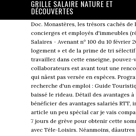
GRILLE SALAIRE NATURE ET
DÉCOUVERTES
Doc. Monastères, les trésors cachés de 
concierges et employés d'immeubles (réé
Salaires - Avenant n° 100 du 10 février 2
logement » et de la prime de tri sélect
travaillez dans cette enseigne, pouvez-
collaborateurs est avant tout une renco
qui nâest pas versée en espèces. Prog
recherche d'un emploi : Guide Touristi
baissé le rideau. Détail des avantages 
bénéficier des avantages salariés RTT, i
article un peu spécial car je vais comp
7 jours de grève pour obtenir cette som
avec Téle-Loisirs. Néanmoins, dâautres 