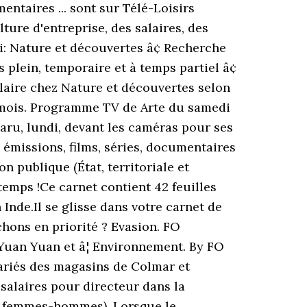
entaires ... sont sur Télé-Loisirs
re d'entreprise, des salaires, des
oi: Nature et découvertes â¢ Recherche
 plein, temporaire et à temps partiel â¢
alaire chez Nature et découvertes selon
ar mois. Programme TV de Arte du samedi
aru, lundi, devant les caméras pour ses
 émissions, films, séries, documentaires
on publique (État, territoriale et
temps !Ce carnet contient 42 feuilles
Inde.Il se glisse dans votre carnet de
chons en priorité ? Evasion. FO
uan Yuan et â¦ Environnement. By FO
lariés des magasins de Colmar et
salaires pour directeur dans la
ces femmes-hommes). Lorsque le