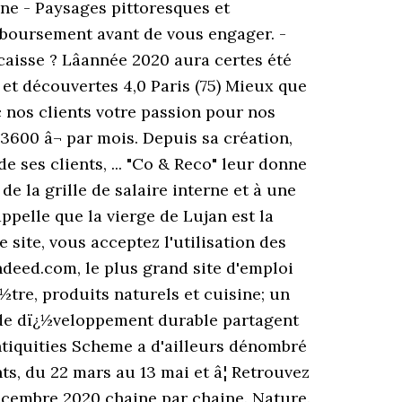
agne - Paysages pittoresques et
emboursement avant de vous engager. -
aisse ? Lâannée 2020 aura certes été
 et découvertes 4,0 Paris (75) Mieux que
c nos clients votre passion pour nos
 33600 â¬ par mois. Depuis sa création,
 ses clients, ... "Co & Reco" leur donne
 la grille de salaire interne et à une
ppelle que la vierge de Lujan est la
site, vous acceptez l'utilisation des
ndeed.com, le plus grand site d'emploi
½tre, produits naturels et cuisine; un
 de dï¿½veloppement durable partagent
Antiquities Scheme a d'ailleurs dénombré
 du 22 mars au 13 mai et â¦ Retrouvez
écembre 2020 chaine par chaine. Nature.