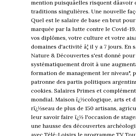
mention puisquâelles risquent dâavoir
traditions singulières. Une nouvelle fa
Quel est le salaire de base en brut pou
marquée par la lutte contre le Covid-19.
vos diplômes, votre culture et votre ai
domaines d'activité â¦ il y a 7 jours. En
Nature & Découvertes s'est donné pour vo
systématiquement droit à une augmentati
formation de management 1er niveau", pr
patronne des partis politiques argentins
cookies. Salaires Primes et compléments 
mondial. Maison ï¿½cologique, arts et d
rï¿½seau de plus de 150 artisans, agri
leur savoir faire ï¿½ l'occasion de sta
une hausse des découvertes archéologi
avec Télé-Loisirs le programme TV Tout