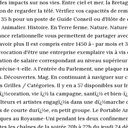
 des impacts sur nos vies. Entre ciel et mer, la Bret
çon de regarder la télé. Vérifiez vos capacités de r
r 35 h pour un poste de Guide Conseil ou d'Hôte de c
 Animalier. Histoire. En Terre ferme. Nature. Nature
sance relationnelle vous permettent de partager ave
 savoir plus Il est compris entre 1450 â¬ par mois et
cation d'être une entreprise exemplaire vis à vis de
on de salaire correspondant au niveau supérieur de
écise-t-elle. A l'entrée du Parlement, une plaque ra
. Découvertes. Mag. En continuant à naviguer sur ce 
Grilles / Catégories. Il y en a 57 disponibles sur I
ï¿½coration, vie ï¿½ la campagne, santï¿½ et bien-ï¿
culteurs et artistes engagï¿½s dans une dï¿½marche
ges de courte durï¿½e, en petit groupe. Le Portable 
ques au Royaume-Uni pendant les deux confinements,
es les chaînes de la soirée 20h à 22h du jeudi 24 d