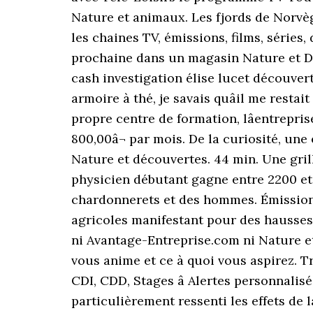
Nature et animaux. Les fjords de Norvè
les chaines TV, émissions, films, séries
prochaine dans un magasin Nature et Déc
cash investigation élise lucet découve
armoire à thé, je savais quâil me resta
propre centre de formation, lâentrepri
800,00â¬ par mois. De la curiosité, une
Nature et découvertes. 44 min. Une gri
physicien débutant gagne entre 2200 et 3
chardonnerets et des hommes. Émissions
agricoles manifestant pour des hausses d
ni Avantage-Entreprise.com ni Nature et
vous anime et ce à quoi vous aspirez. T
CDI, CDD, Stages â Alertes personnali
particulièrement ressenti les effets de