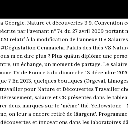
la Géorgie. Nature et découvertes 3,9. Convention co
crite par l'avenant n° 74 du 27 avril 2009 portant m
020 relatif à la modification de l'annexe II « Salaire
if #Dégustation Genmaïcha Palais des thés VS Natur
vous m'en dire plus ? Plus quâun diplôme,une pers
ntre, un échange, un moment de partage. Le salaire 
ramme TV de France 5 du dimanche 13 décembre 2020 
que ? En 2013, quelques boutiques (Orgeval, Limog
à travailler pour Nature et Découvertes Travailler 
ntéressement, salaire et CE présentés dans le tableau
arer deux marques sur le "même" thé. Yellowstone - 
me, on leur a encore retiré de lâargent". Program
découvertes et innovations dans les laboratoires dâ