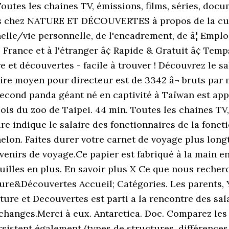
utes les chaines TV, émissions, films, séries, docum
és chez NATURE ET DÉCOUVERTES à propos de la cultu
nelle/vie personnelle, de l'encadrement, de â¦ Empl
France et à l'étranger â¢ Rapide & Gratuit â¢ Temps
e et découvertes - facile à trouver ! Découvrez le s
alaire moyen pour directeur est de 3342 â¬ bruts p
econd panda géant né en captivité à Taïwan est app
ois du zoo de Taipei. 44 min. Toutes les chaines TV,
aire indique le salaire des fonctionnaires de la foncti
helon. Faites durer votre carnet de voyage plus long
venirs de voyage.Ce papier est fabriqué à la main en 
uilles en plus. En savoir plus X Ce que nous recher
re&Découvertes Accueil; Catégories. Les parents, Y
ure et Decouvertes est parti a la rencontre des sa
changes.Merci à eux. Antarctica. Doc. Comparez les 
 persistent également (types de structures, différen