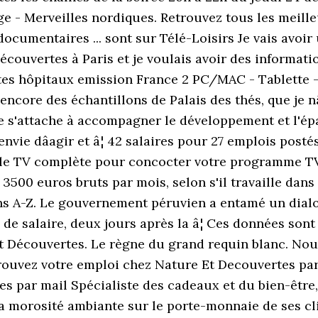
ge - Merveilles nordiques. Retrouvez tous les mei
, documentaires ... sont sur Télé-Loisirs Je vais avo
ouvertes à Paris et je voulais avoir des informatio
rtes hôpitaux emission France 2 PC/MAC - Tablette
it encore des échantillons de Palais des thés, que je 
se s'attache à accompagner le développement et l'épan
 envie dâagir et â¦ 42 salaires pour 27 emplois p
lle TV complète pour concocter votre programme TV 
500 euros bruts par mois, selon s'il travaille dans 
 A-Z. Le gouvernement péruvien a entamé un dialog
e salaire, deux jours après la â¦ Ces données sont 
 Découvertes. Le règne du grand requin blanc. Nous
rouvez votre emploi chez Nature Et Decouvertes par
sées par mail Spécialiste des cadeaux et du bien-êtr
 la morosité ambiante sur le porte-monnaie de ses cl